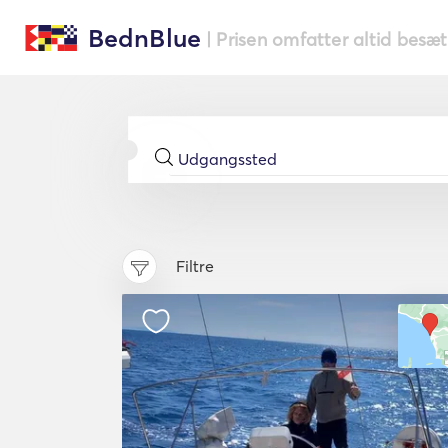
BednBlue
| Prisen omfatter altid besæ
Filtre