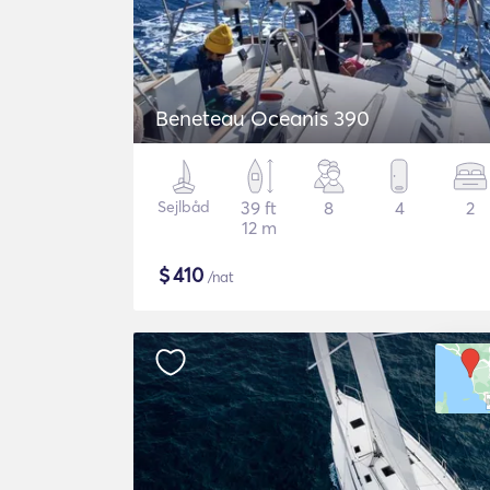
Beneteau Oceanis 390
Sejlbåd
39 ft
8
4
2
12 m
$
410
/nat