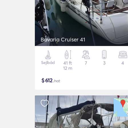
Bavaria Cruiser 41
Sejlbåd
41 ft
7
3
4
12 m
$
612
/nat