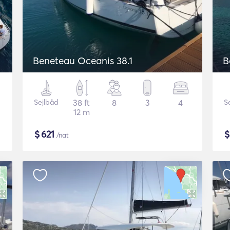
Beneteau Oceanis 38.1
B
Sejlbåd
38 ft
8
3
4
S
12 m
$
621
/nat