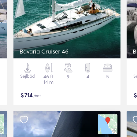
Bavaria Cruiser 46
B
Sejlbåd
46 ft
9
4
5
S
14 m
$
714
/nat