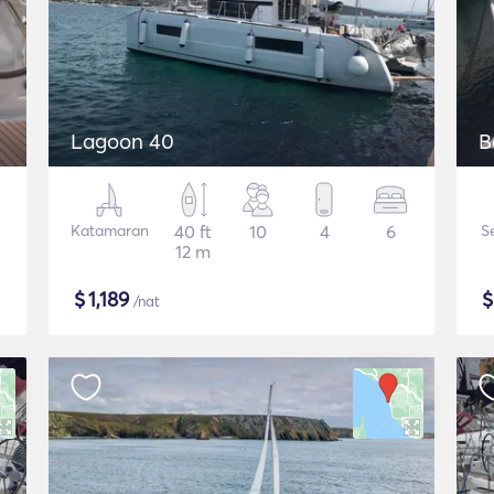
Lagoon 40
B
Katamaran
40 ft
10
4
6
S
12 m
$
1,189
/nat