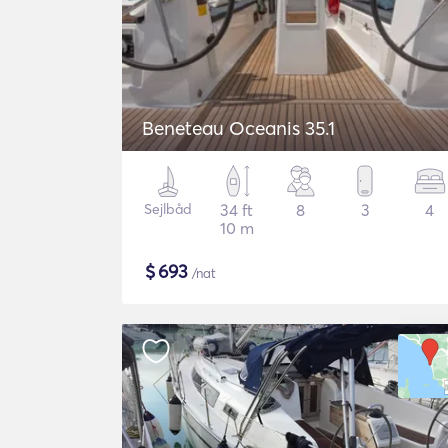
Beneteau Oceanis 35.1
Sejlbåd
34 ft
8
3
4
10 m
$
693
/nat