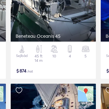
Beneteau Oceanis 45
B
Sejlbåd
45 ft
10
4
5
S
14 m
$
874
/nat