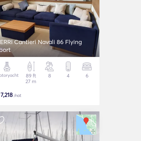
ERRI Cantieri Navali 86 Flying
port
otoryacht
89 ft
8
4
6
27 m
$
7,218
/nat