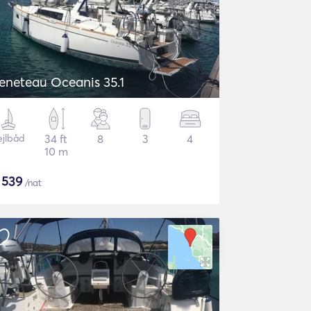
eneteau Oceanis 35.1
ejlbåd
34 ft
8
3
4
10 m
$
539
/nat