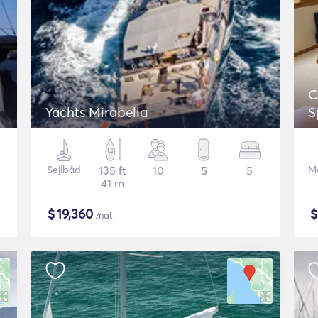
C
Yachts Mirabella
S
Sejlbåd
135 ft
10
5
5
M
41 m
$
19,360
/nat