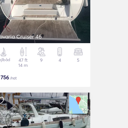
avaria Cruiser 46
ejlbåd
47 ft
9
4
5
14 m
$
756
/nat