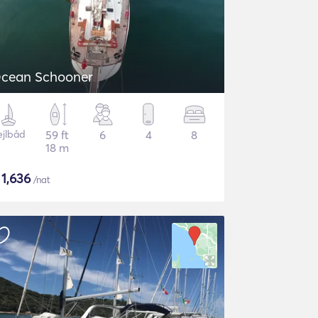
cean Schooner
ejlbåd
59 ft
6
4
8
18 m
$
1,636
/nat