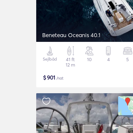
Beneteau Oceanis 40.1
Sejlbåd
41 ft
10
4
5
12 m
$
901
/nat