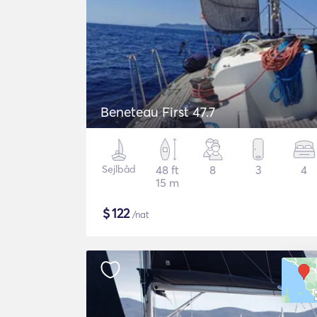
Beneteau First 47.7
Sejlbåd
48 ft
8
3
4
15 m
$
122
/nat