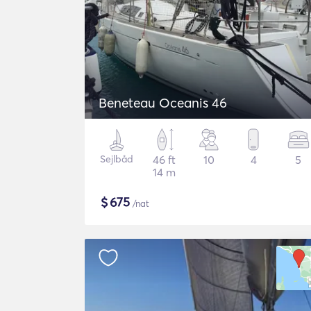
Beneteau Oceanis 46
Sejlbåd
46 ft
10
4
5
14 m
$
675
/nat