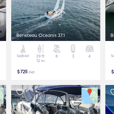
Beneteau Oceanis 37.1
B
Sejlbåd
39 ft
8
3
4
S
12 m
$
725
/nat