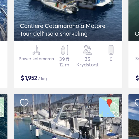
Cantiere Catamarano a Motore -
Tour dell' isola snorkeling
O
Power katamaran
39 ft
35
0
S
12 m
Krydstogt
$
1,952
/dag