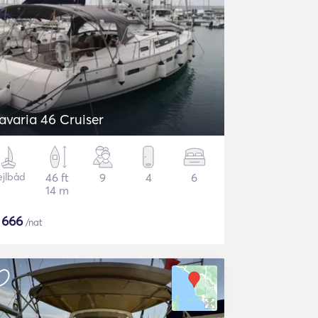
avaria 46 Cruiser
ejlbåd
46 ft
9
4
6
14 m
$
666
/nat