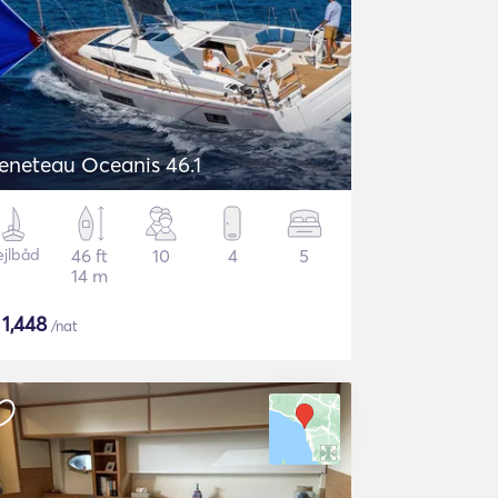
eneteau Oceanis 46.1
ejlbåd
46 ft
10
4
5
14 m
$
1,448
/nat