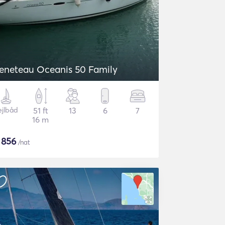
eneteau Oceanis 50 Family
ejlbåd
51 ft
13
6
7
16 m
$
856
/nat