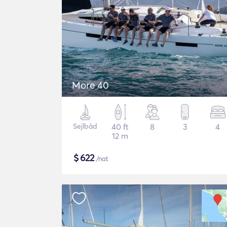
More 40
Sejlbåd
40 ft
8
3
4
12 m
$
622
/nat