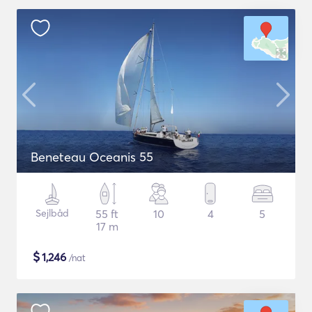
Beneteau Oceanis 55
Sejlbåd
55 ft
10
4
5
17 m
$
1,246
/nat