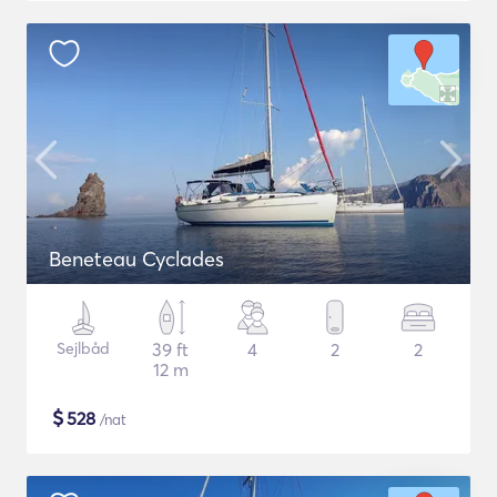
Beneteau Cyclades
Sejlbåd
39 ft
4
2
2
12 m
$
528
/nat