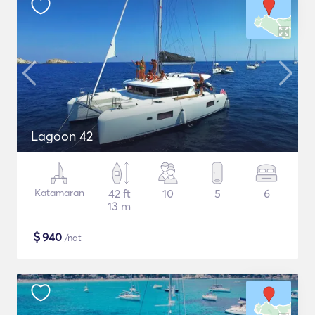
Lagoon 42
Katamaran
42 ft
10
5
6
13 m
$
940
/nat