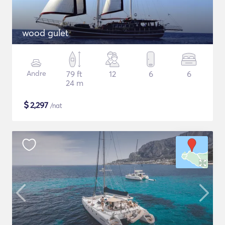
wood gulet
Andre
79 ft
12
6
6
24 m
$
2,297
/nat