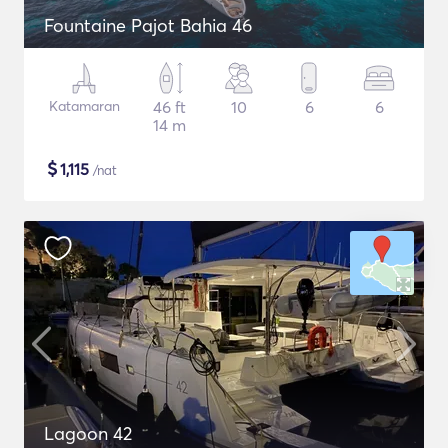
Fountaine Pajot Bahia 46
Katamaran
46 ft
10
6
6
14 m
$
1,115
/nat
Lagoon 42