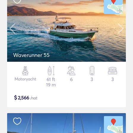
Waverunner 55
Motoryacht
61 ft
6
3
3
19 m
$
2,566
/nat