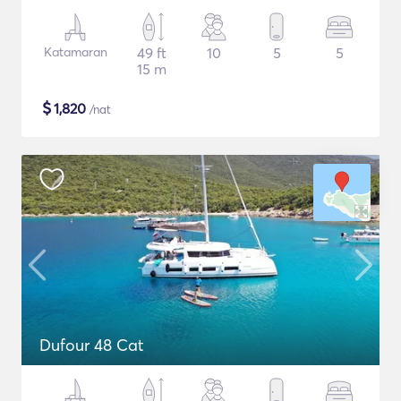
Katamaran
49 ft
10
5
5
15 m
$
1,820
/nat
Dufour 48 Cat