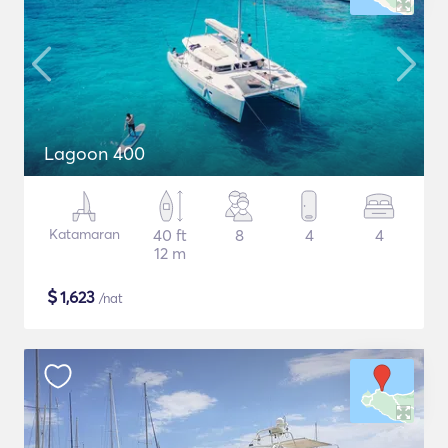
Lagoon 400
Katamaran
40 ft
8
4
4
12 m
$
1,623
/nat