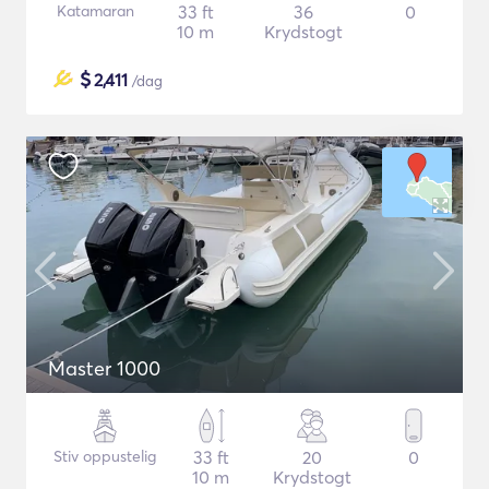
Katamaran
33 ft
36
0
10 m
Krydstogt
$
2,411
/dag
Master 1000
Stiv oppustelig
33 ft
20
0
10 m
Krydstogt