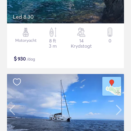
Led 8.30
Motoryacht
8 ft
14
0
3 m
Krydstogt
$
930
/dag