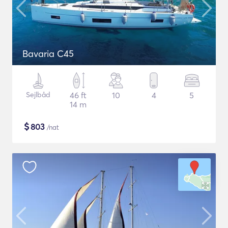
Bavaria C45
Sejlbåd
46 ft
10
4
5
14 m
$
803
/nat