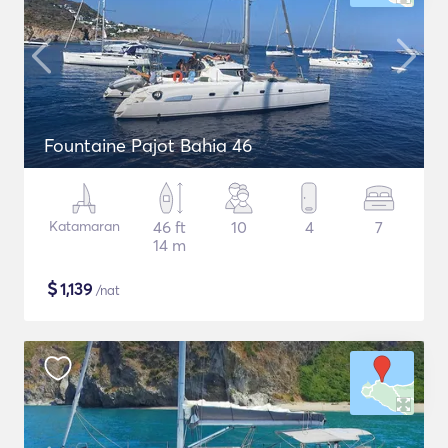
Fountaine Pajot Bahia 46
Katamaran
46 ft
10
4
7
14 m
$
1,139
/nat