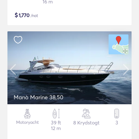
16 m
$
1,770
/nat
Manò Marine 38,50
Motoryacht
39 ft
8 Krydstogt
3
12 m