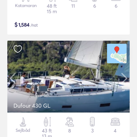
Katamaran
48 ft
11
6
6
15 m
$
1,584
/nat
Dufour 430 GL
Sejlbåd
43 ft
8
3
4
13 m