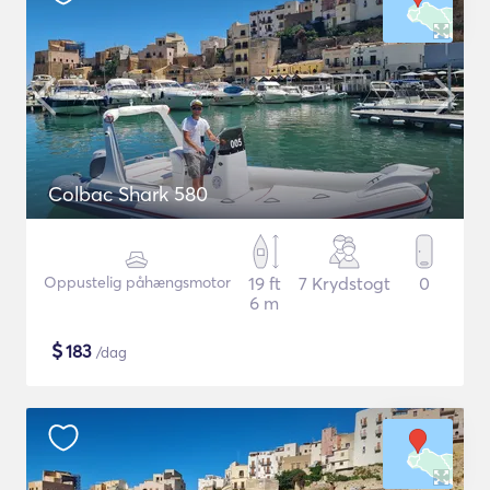
Colbac Shark 580
Oppustelig påhængsmotor
19 ft
7 Krydstogt
0
6 m
$
183
/dag