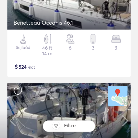
Benetteau Oceanis 46.1
Sejlbåd
46 ft
6
3
3
14 m
$
524
/nat
Filtre