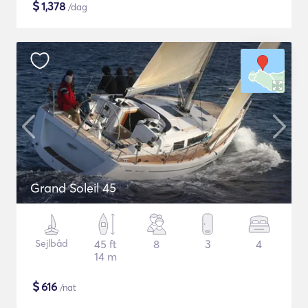
$
1,378
/dag
Grand Soleil 45
Sejlbåd
45 ft
8
3
4
14 m
$
616
/nat