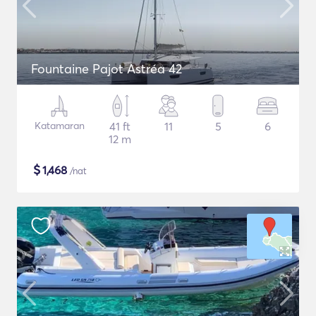
Fountaine Pajot Astréa 42
Katamaran
41 ft
11
5
6
12 m
$
1,468
/nat