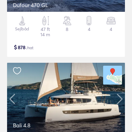
Dufour 470 GL
Sejlbåd
47 ft
8
4
4
14 m
$
878
/nat
Bali 4.8