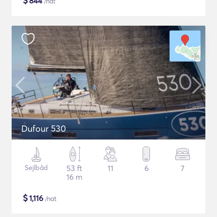
$
844
/nat
Dufour 530
Sejlbåd
53 ft
11
6
7
16 m
$
1,116
/nat