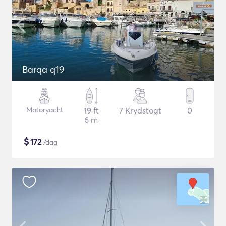
Barqa q19
Motoryacht
19 ft
7 Krydstogt
0
6 m
$
172
/dag