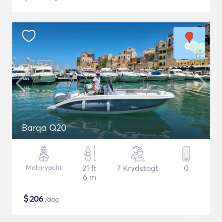
Barqa Q20
Motoryacht
21 ft
7 Krydstogt
0
6 m
$
206
/dag