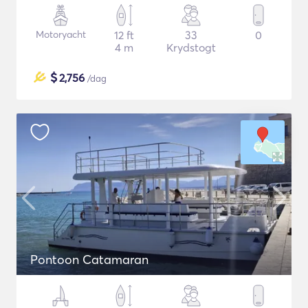
Motoryacht
12 ft
33
0
4 m
Krydstogt
$
2,756
/dag
Pontoon Catamaran