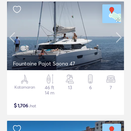
Fountaine Pajot Saona 47
Katamaran
46 ft
13
6
7
14 m
$
1,706
/nat