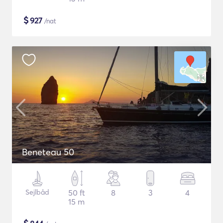
$
927
/nat
Beneteau 50
Sejlbåd
50 ft
8
3
4
15 m