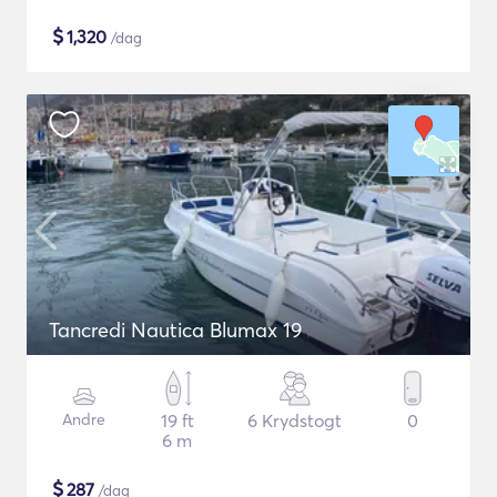
$
1,320
/dag
Tancredi Nautica Blumax 19
Andre
19 ft
6 Krydstogt
0
6 m
$
287
/dag