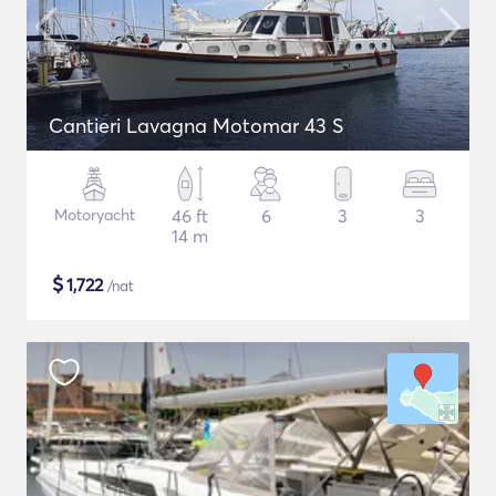
Cantieri Lavagna Motomar 43 S
Motoryacht
46 ft
6
3
3
14 m
$
1,722
/nat