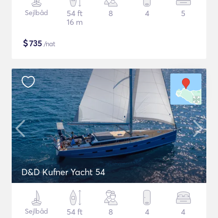
Sejlbåd
54 ft
8
4
5
16 m
$
735
/nat
D&D Kufner Yacht 54
Sejlbåd
54 ft
8
4
4