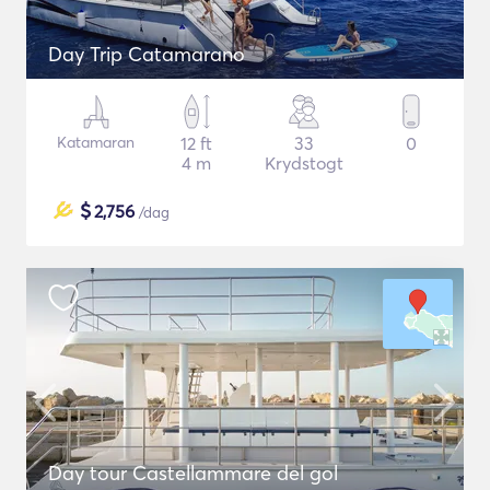
Day Trip Catamarano
Katamaran
12 ft
33
0
4 m
Krydstogt
$
2,756
/dag
Day tour Castellammare del gol