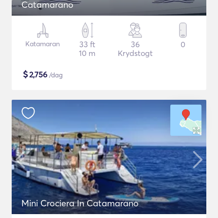
Catamarano
Katamaran
33 ft
36
0
10 m
Krydstogt
$
2,756
/dag
Mini Crociera In Catamarano