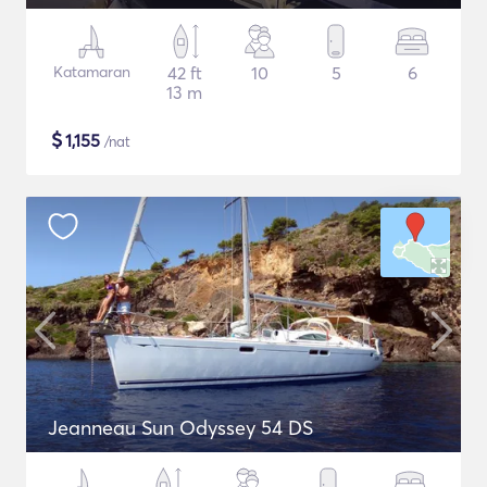
Katamaran
42 ft
10
5
6
13 m
$
1,155
/nat
Jeanneau Sun Odyssey 54 DS