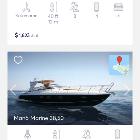
Katamaran
40 ft
8
4
4
12 m
$
1,623
/nat
Manò Marine 38,50