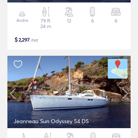
Andre
79 ft
12
6
6
24 m
$
2,297
/nat
Jeanneau Sun Odyssey 54 DS