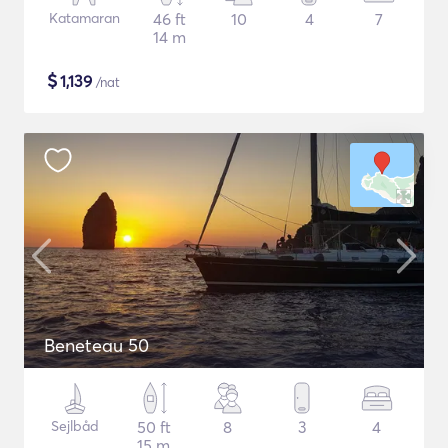
Katamaran
46 ft
10
4
7
14 m
$
1,139
/nat
Beneteau 50
Sejlbåd
50 ft
8
3
4
15 m