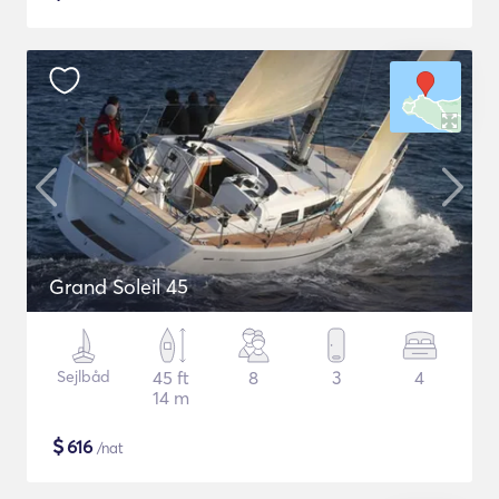
Grand Soleil 45
Sejlbåd
45 ft
8
3
4
14 m
$
616
/nat