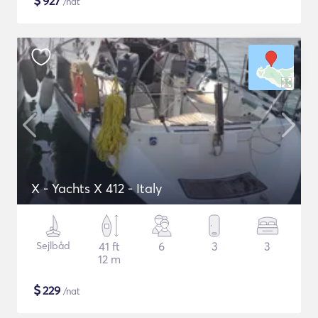
$
927
/nat
X - Yachts X 412 - Italy
Sejlbåd
41 ft
6
3
3
12 m
$
229
/nat