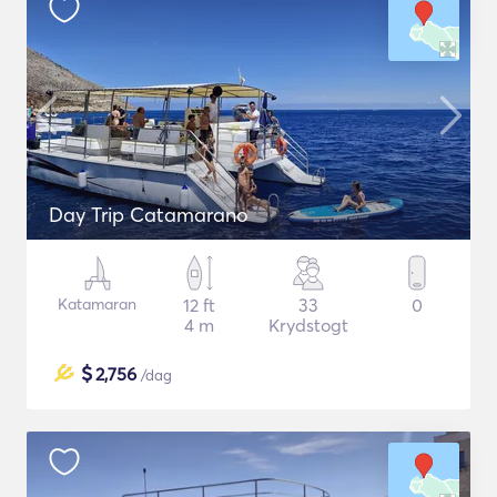
Day Trip Catamarano
Katamaran
12 ft
33
0
4 m
Krydstogt
$
2,756
/dag