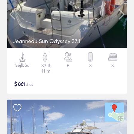
Jeanneau Sun Odyssey 37.1
Sejlbåd
37 ft
6
3
3
11 m
$
861
/nat