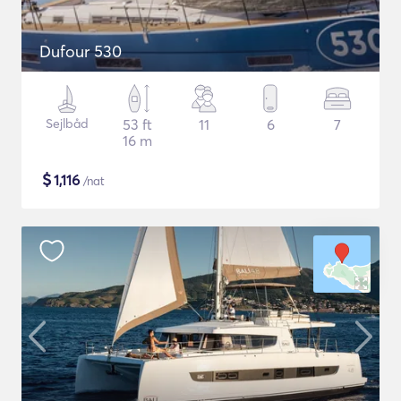
Dufour 530
Sejlbåd
53 ft
11
6
7
16 m
$
1,116
/nat