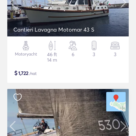
Cantieri Lavagna Motomar 43 S
Motoryacht
46 ft
6
3
3
14 m
$
1,722
/nat