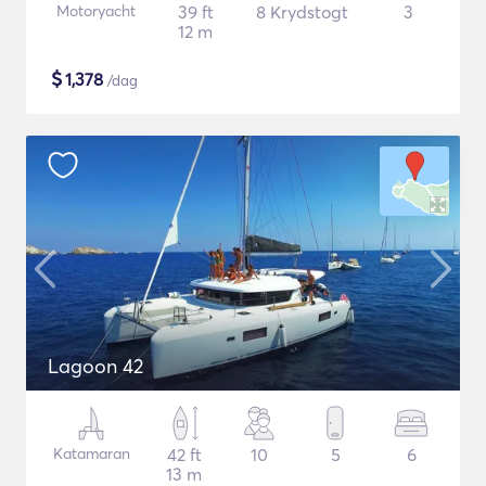
Motoryacht
39 ft
8 Krydstogt
3
12 m
$
1,378
/dag
Lagoon 42
Katamaran
42 ft
10
5
6
13 m