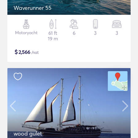
Waverunner 55
Motoryacht
61 ft
6
3
3
19 m
$
2,566
/nat
wood gulet