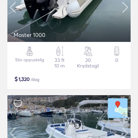
Master 1000
Stiv oppustelig
33 ft
20
0
10 m
Krydstogt
$
1,320
/dag