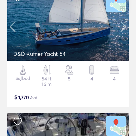
D&D Kufner Yacht 54
Sejlbåd
54 ft
8
4
4
16 m
$
1,770
/nat