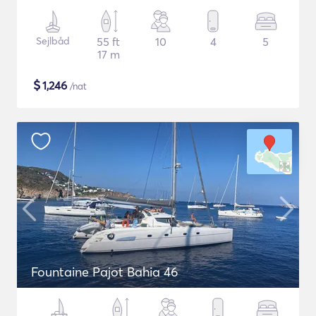
Sejlbåd
55 ft
10
4
5
17 m
$
1,246
/nat
Fountaine Pajot Bahia 46