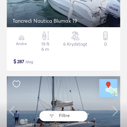
Tancredi Nautica Blumax 19
Andre
19 ft
6 Krydstogt
0
6 m
$
287
/dag
Filtre