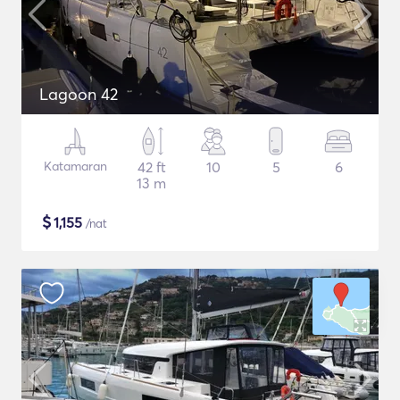
Lagoon 42
Katamaran
42 ft
10
5
6
13 m
$
1,155
/nat