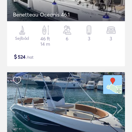
Benetteau Oceanis 46.1
Sejlbåd
46 ft
6
3
3
14 m
$
524
/nat