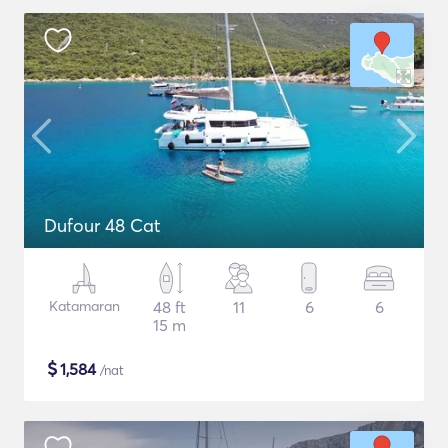
Dufour 48 Cat
Katamaran
48 ft
11
6
6
15 m
$
1,584
/nat