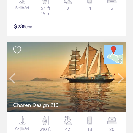
Sejlbåd
54 ft
8
4
5
16 m
$
735
/nat
Choren Design 210
Sejlbåd
210 ft
42
18
20