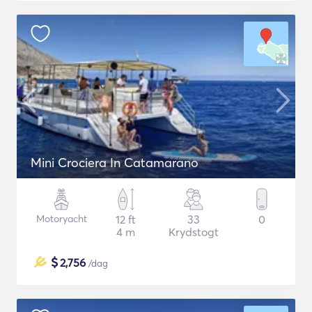
Mini Crociera In Catamarano
Motoryacht
12 ft
33
0
4 m
Krydstogt
$
2,756
/dag