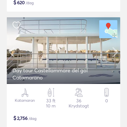
$
620
/dag
Day tour Castellammare del gol
Catamarano
Katamaran
33 ft
36
0
10 m
Krydstogt
$
2,756
/dag