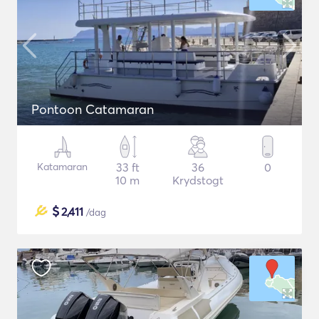
Pontoon Catamaran
Katamaran
33 ft
36
0
10 m
Krydstogt
$
2,411
/dag