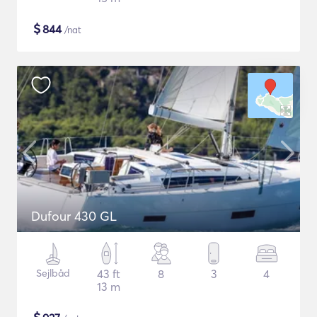
$
844
/nat
Dufour 430 GL
Sejlbåd
43 ft
8
3
4
13 m