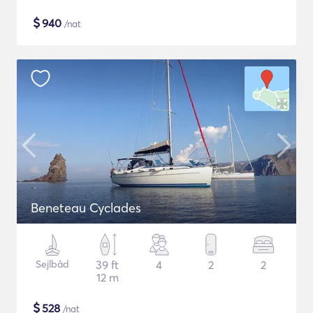
$
940
/nat
Beneteau Cyclades
Sejlbåd
39 ft
4
2
2
12 m
$
528
/nat