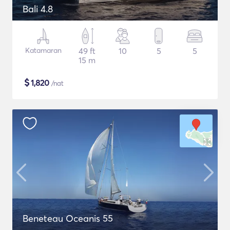
Bali 4.8
Katamaran
49 ft
10
5
5
15 m
$
1,820
/nat
Beneteau Oceanis 55