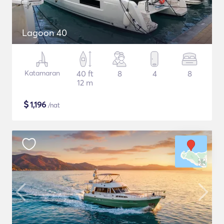
Lagoon 40
Katamaran
40 ft
8
4
8
12 m
$
1,196
/nat