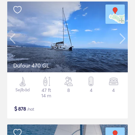
Dufour 470 GL
Sejlbåd
47 ft
8
4
4
14 m
$
878
/nat