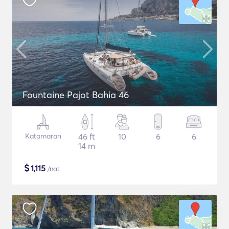
Fountaine Pajot Bahia 46
Katamaran
46 ft
10
6
6
14 m
$
1,115
/nat