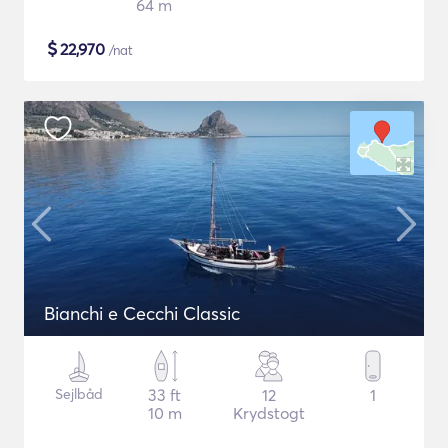
64 m
$
22,970
/nat
Bianchi e Cecchi Classic
Sejlbåd
33 ft
12
1
10 m
Krydstogt