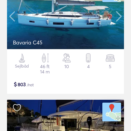
Bavaria C45
Sejlbåd
46 ft
10
4
5
14 m
$
803
/nat