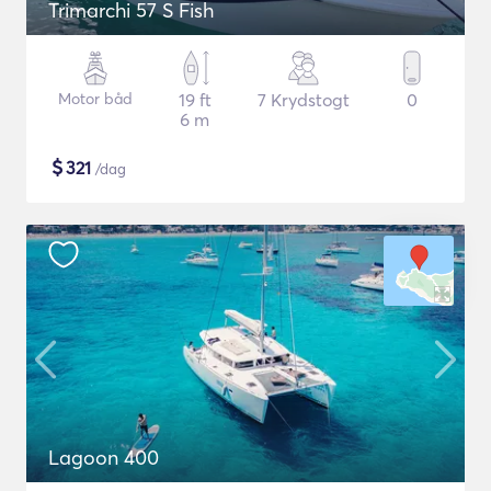
Trimarchi 57 S Fish
Motor båd
19 ft
7 Krydstogt
0
6 m
$
321
/dag
Lagoon 400