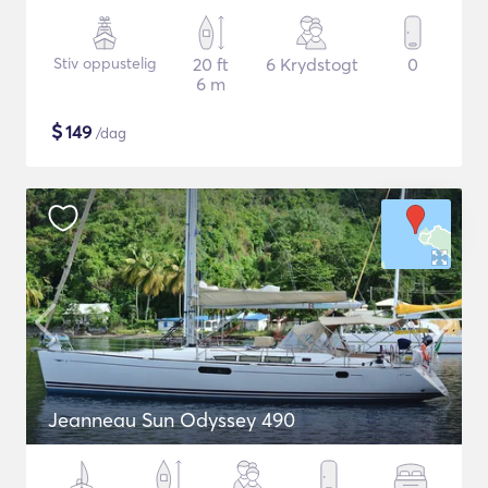
Stiv oppustelig
20 ft
6 Krydstogt
0
6 m
$
149
/dag
Jeanneau Sun Odyssey 490