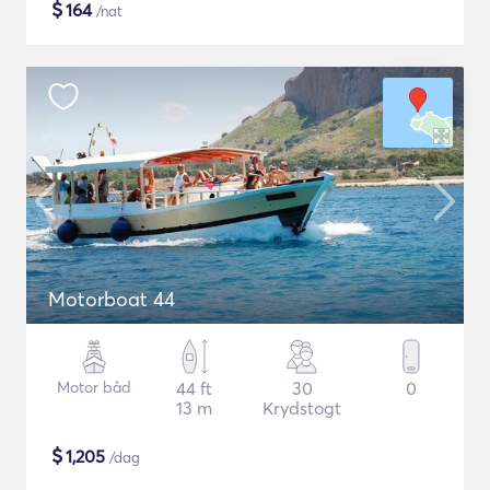
$
164
/nat
Motorboat 44
Motor båd
44 ft
30
0
13 m
Krydstogt
$
1,205
/dag