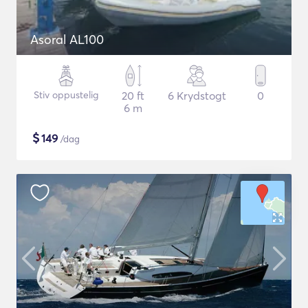
Asoral AL100
Stiv oppustelig
20 ft
6 Krydstogt
0
6 m
$
149
/dag