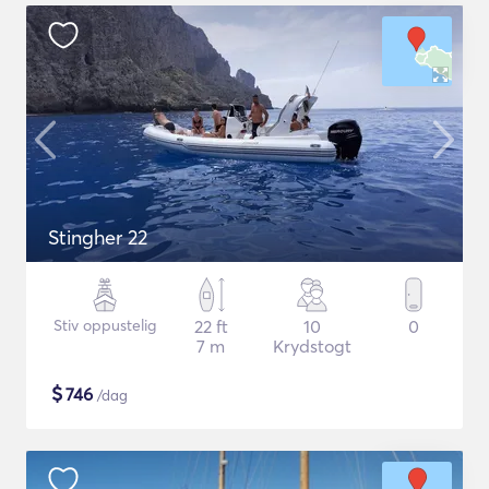
Stingher 22
Stiv oppustelig
22 ft
10
0
7 m
Krydstogt
$
746
/dag