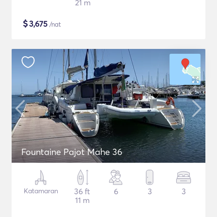
21 m
$
3,675
/nat
Fountaine Pajot Mahe 36
Katamaran
36 ft
6
3
3
11 m