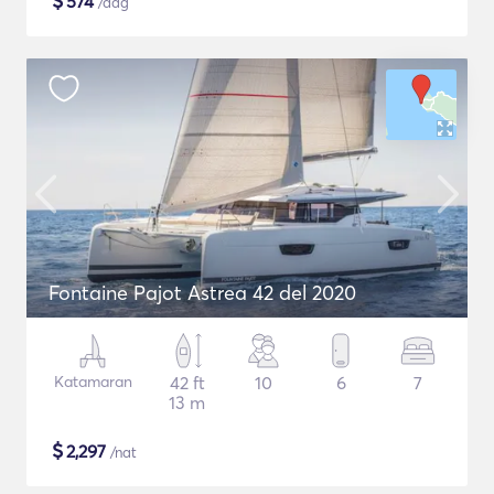
$
574
/dag
Fontaine Pajot Astrea 42 del 2020
Katamaran
42 ft
10
6
7
13 m
$
2,297
/nat