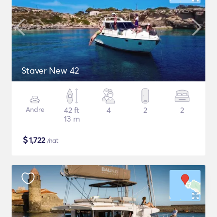
Staver New 42
Andre
42 ft
4
2
2
13 m
$
1,722
/nat