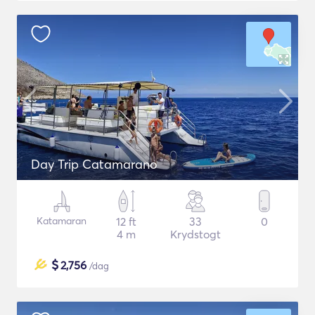
Day Trip Catamarano
Katamaran
12 ft
33
0
4 m
Krydstogt
$
2,756
/dag