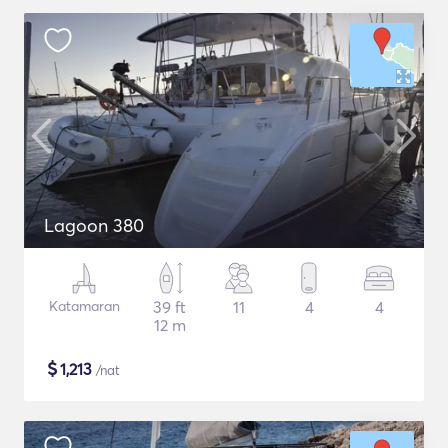
Lagoon 380
Katamaran
39 ft
11
4
4
12 m
$
1,213
/nat