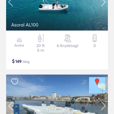
Asoral AL100
Andre
20 ft
6 Krydstogt
0
6 m
$
149
/dag