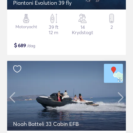
Piantoni Evolution 39 fly
Motoryacht
39 ft
14
2
12 m
Krydstogt
$
689
/dag
Noah Batteli 33 Cabin EFB