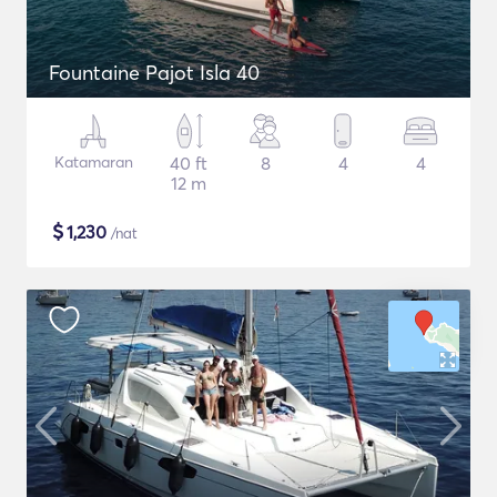
Fountaine Pajot Isla 40
Katamaran
40 ft
8
4
4
12 m
$
1,230
/nat