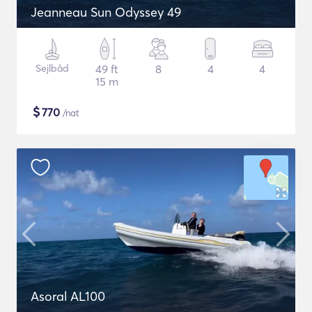
Jeanneau Sun Odyssey 49
Sejlbåd
49 ft
8
4
4
15 m
$
770
/nat
Asoral AL100