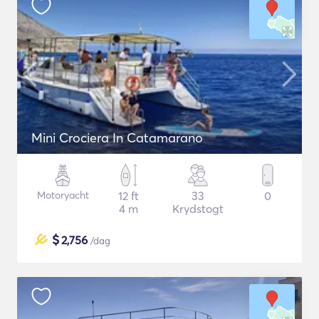
Mini Crociera In Catamarano
Motoryacht
12 ft
33
0
4 m
Krydstogt
$
2,756
/dag