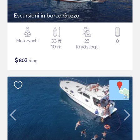
Escursioni in barca Gozzo
Motoryacht
33 ft
23
0
10 m
Krydstogt
$
803
/dag