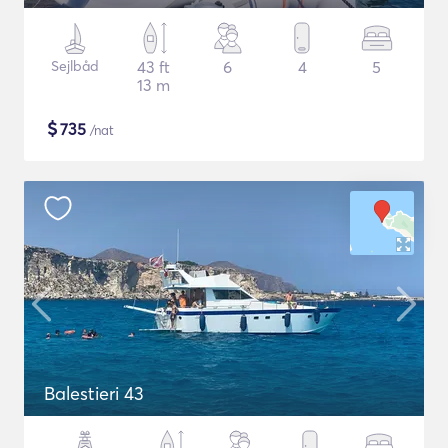
Sejlbåd
43 ft
6
4
5
13 m
$
735
/nat
Balestieri 43