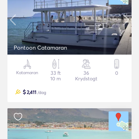
Pontoon Catamaran
Katamaran
33 ft
36
0
10 m
Krydstogt
$
2,411
/dag