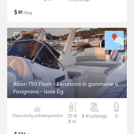
$
91
/dag
Alson 750 Flash - Escursioni in gommone a
Favignana - Isole Eg
Oppustelig påhængsmotor
25 ft
8 Krydstogt
0
8 m