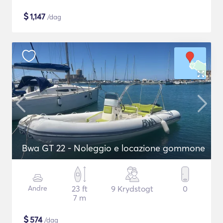
$
1,147
/dag
Bwa GT 22 - Noleggio e locazione gommone
Andre
23 ft
9 Krydstogt
0
7 m
$
574
/dag