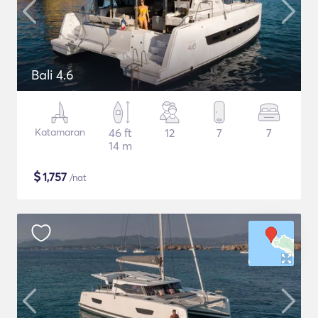
Bali 4.6
Katamaran
46 ft
12
7
7
14 m
$
1,757
/nat