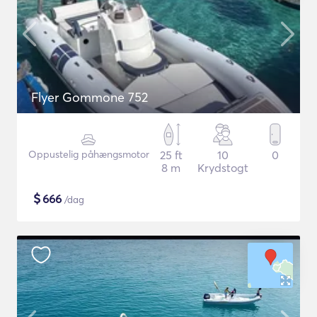
Flyer Gommone 752
Oppustelig påhængsmotor
25 ft
10
0
8 m
Krydstogt
$
666
/dag