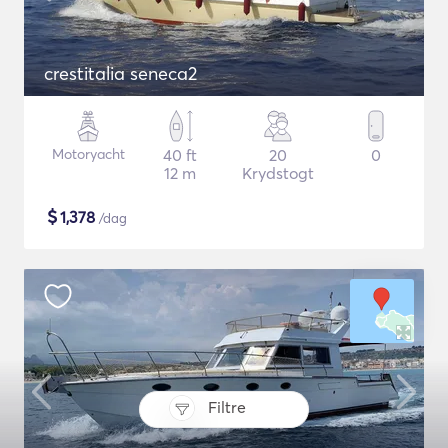
crestitalia seneca2
Motoryacht
40 ft
20
0
12 m
Krydstogt
$
1,378
/dag
Filtre