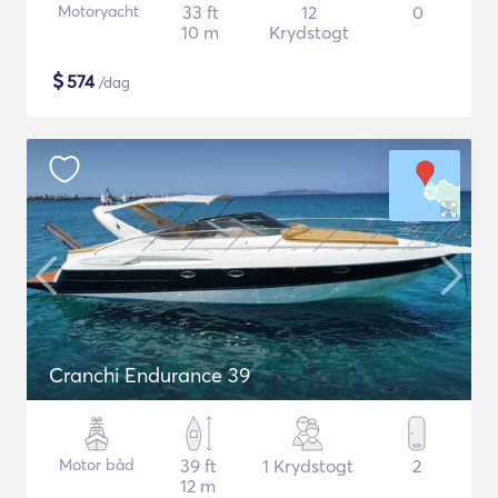
Motoryacht
33 ft
12
0
10 m
Krydstogt
$
574
/dag
Cranchi Endurance 39
Motor båd
39 ft
1 Krydstogt
2
12 m