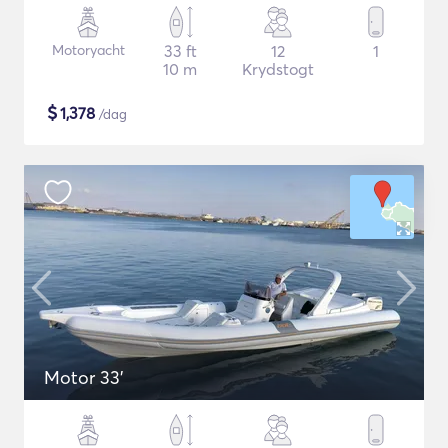
Motoryacht
33 ft
12
1
10 m
Krydstogt
$
1,378
/dag
Motor 33'