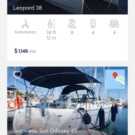
Leopard 38
Katamaran
38 ft
8
4
4
12 m
$
1,148
/nat
Jeanneau Sun Odissey 43