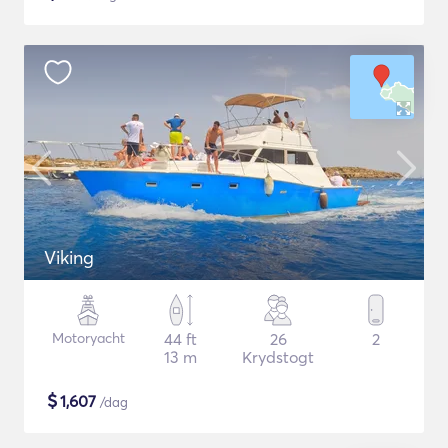
Viking
Motoryacht
44 ft
26
2
13 m
Krydstogt
$
1,607
/dag