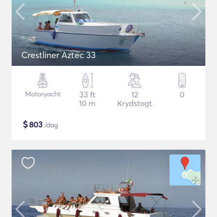
Crestliner Aztec 33
Motoryacht
33 ft
12
0
10 m
Krydstogt
$
803
/dag