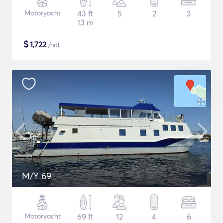
Motoryacht
43 ft
5
2
3
13 m
$
1,722
/nat
M/Y 69
Motoryacht
69 ft
12
4
6