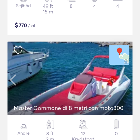
Sejlbåd
49 ft
8
4
4
15 m
$
770
/nat
Master Gommone di 8 metri con moto300
Andre
8 ft
12
0
2 m
Krydstogt