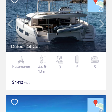
Dufour 44 Cat
Katamaran
44 ft
9
5
5
13 m
$
1,412
/nat