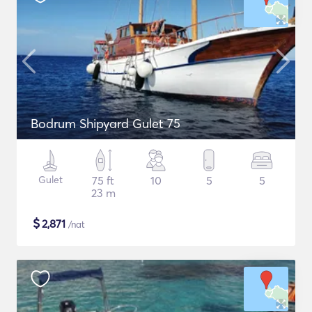
Bodrum Shipyard Gulet 75
Gulet
75 ft
10
5
5
23 m
$
2,871
/nat