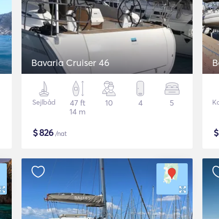
Bavaria Cruiser 46
B
Sejlbåd
47 ft
10
4
5
K
14 m
$
826
/nat