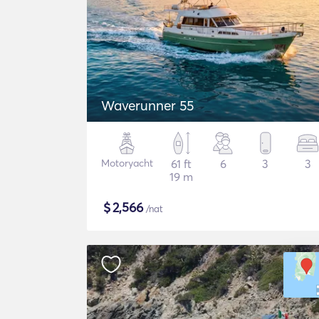
Waverunner 55
Motoryacht
61 ft
6
3
3
19 m
$
2,566
/nat