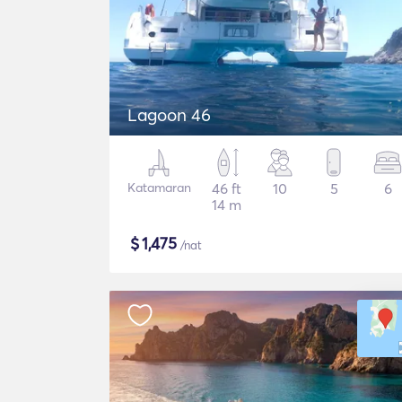
Lagoon 46
Katamaran
46 ft
10
5
6
14 m
$
1,475
/nat