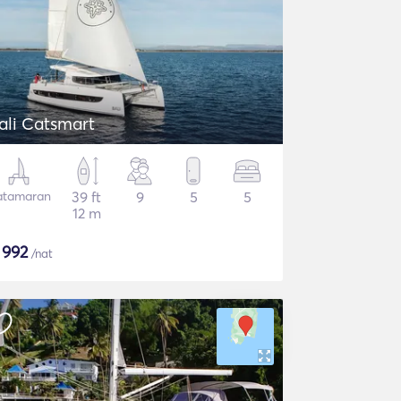
ali Catsmart
atamaran
39 ft
9
5
5
12 m
$
992
/nat