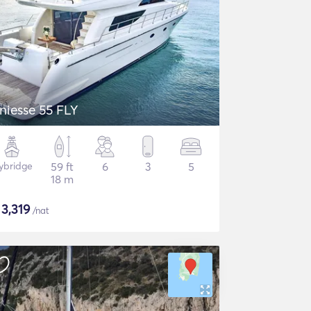
niesse 55 FLY
lybridge
59 ft
6
3
5
18 m
$
3,319
/nat