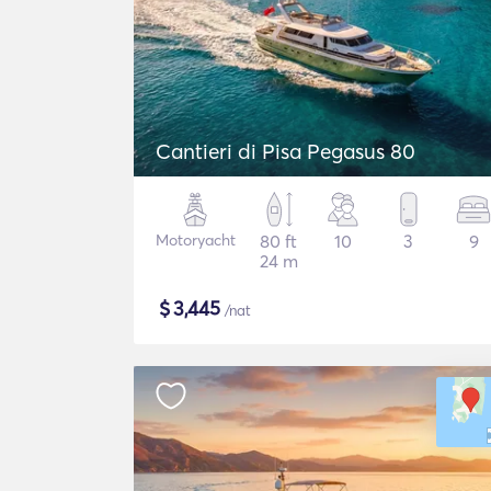
Cantieri di Pisa Pegasus 80
Motoryacht
80 ft
10
3
9
24 m
$
3,445
/nat