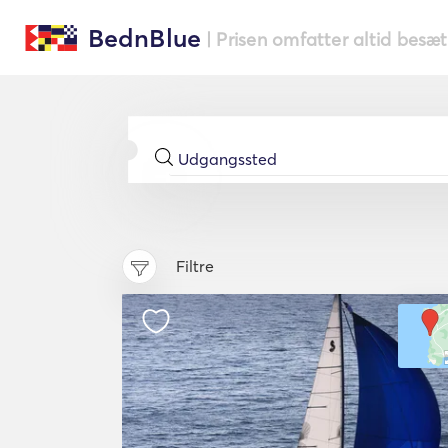
BednBlue
| Prisen omfatter altid besæ
Filtre