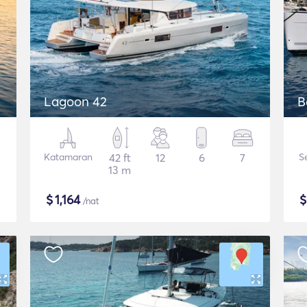
Lagoon 42
B
Katamaran
42 ft
12
6
7
S
13 m
$
1,164
/nat