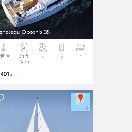
eneteau Oceanis 35
ejlbåd
34 ft
7
3
4
10 m
$
401
/nat