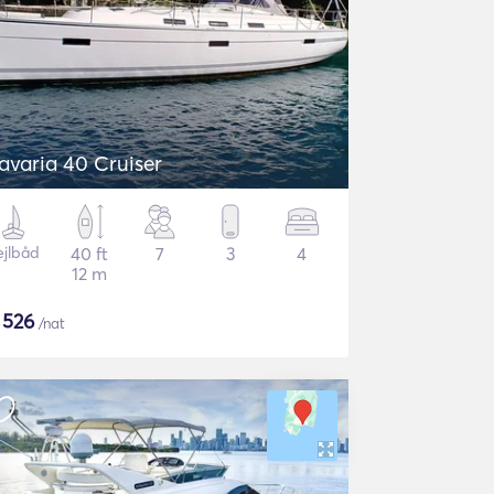
avaria 40 Cruiser
ejlbåd
40 ft
7
3
4
12 m
$
526
/nat