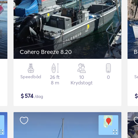
Conero Breeze 8.20
B
Speedbåd
26 ft
10
0
S
8 m
Krydstogt
$
574
/dag