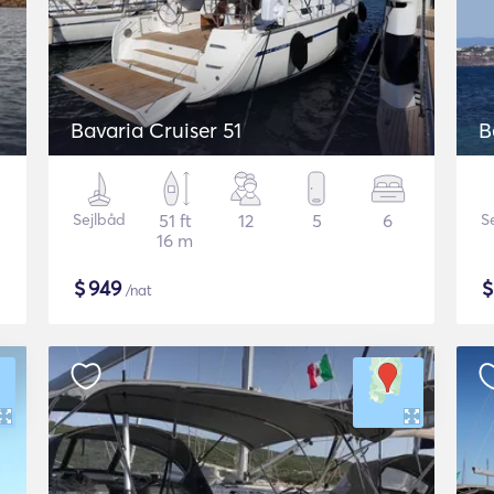
Bavaria Cruiser 51
B
Sejlbåd
51 ft
12
5
6
S
16 m
$
949
/nat