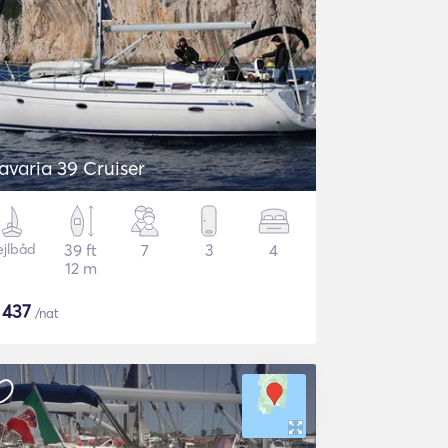
avaria 39 Cruiser
ejlbåd
39 ft
7
3
4
12 m
$
437
/nat