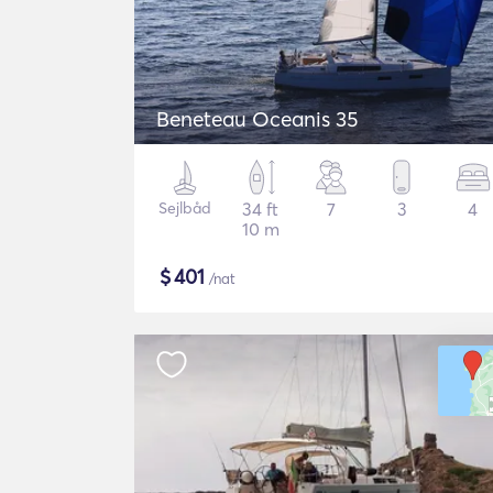
Beneteau Oceanis 35
Sejlbåd
34 ft
7
3
4
10 m
$
401
/nat