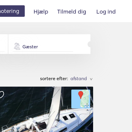
 notering
Hjælp
Tilmeld dig
Log ind
Gæster
sortere efter:
>