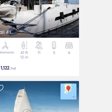
ali 4.1
atamaran
41 ft
11
5
6
12 m
$
1,122
/nat