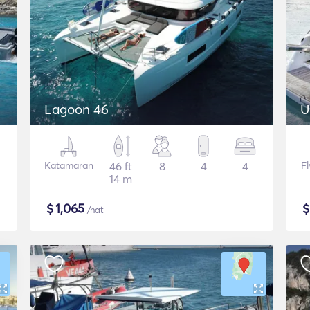
Lagoon 46
U
Katamaran
46 ft
8
4
4
F
14 m
$
1,065
/nat