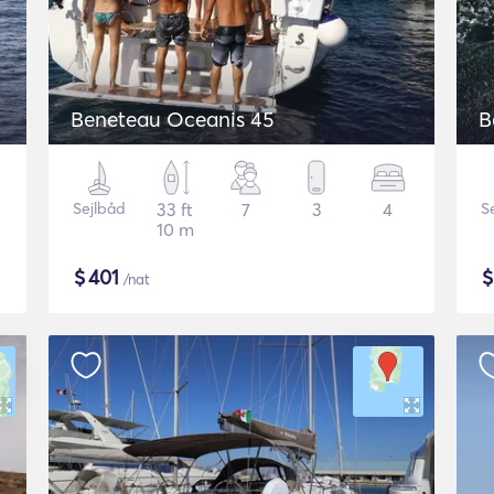
Beneteau Oceanis 45
B
Sejlbåd
33 ft
7
3
4
S
10 m
$
401
/nat