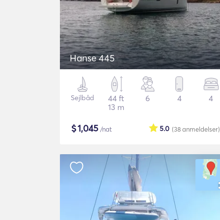
Hanse 445
Sejlbåd
44 ft
6
4
4
13 m
$
1,045
5.0
/nat
(38
anmeldelser
)