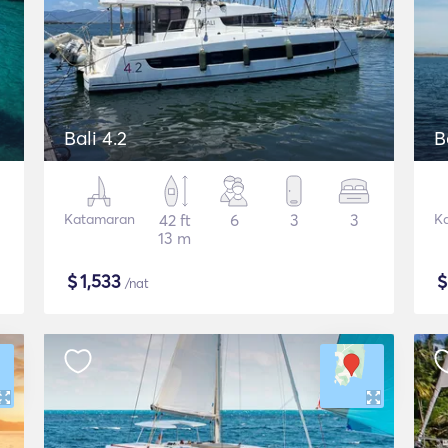
Bali 4.2
B
Katamaran
42 ft
6
3
3
K
13 m
$
1,533
/nat