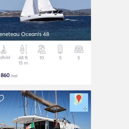
eneteau Oceanis 48
ejlbåd
48 ft
10
5
5
15 m
$
860
/nat