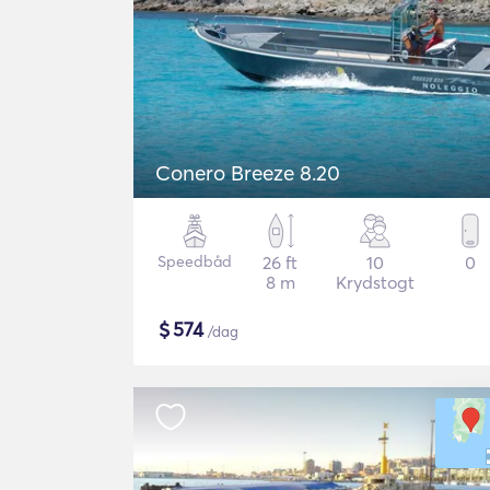
Conero Breeze 8.20
Speedbåd
26 ft
10
0
8 m
Krydstogt
$
574
/dag