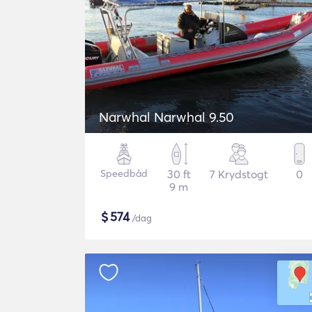
Narwhal Narwhal 9.50
Speedbåd
30 ft
7 Krydstogt
0
9 m
$
574
/dag