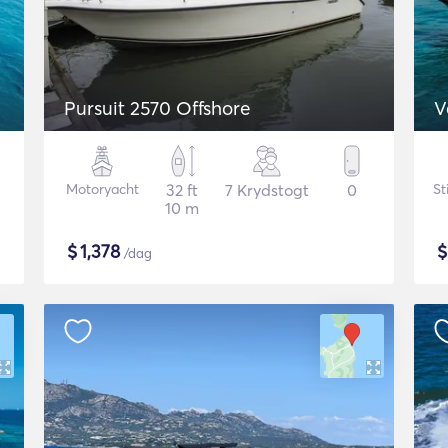
Pursuit 2570 Offshore
V
Motoryacht
32 ft
7 Krydstogt
0
St
10 m
$
1,378
/dag