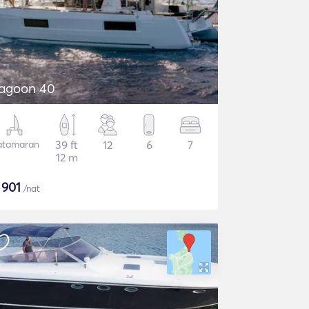
agoon 40
atamaran
39 ft
12
6
7
12 m
$
901
/nat