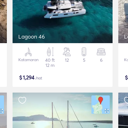
Lagoon 46
L
Katamaran
40 ft
12
5
6
K
12 m
$
1,294
/nat