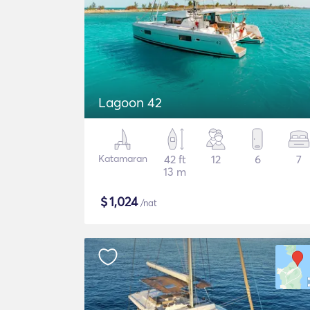
Lagoon 42
Katamaran
42 ft
12
6
7
13 m
$
1,024
/nat