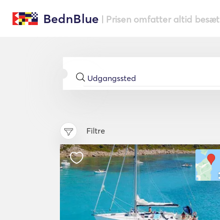
BednBlue
| Prisen omfatter altid besæ
Filtre