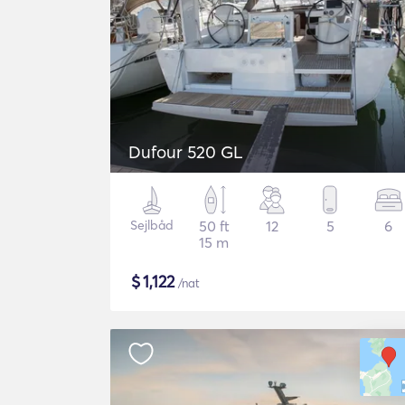
Dufour 520 GL
Sejlbåd
50 ft
12
5
6
15 m
$
1,122
/nat