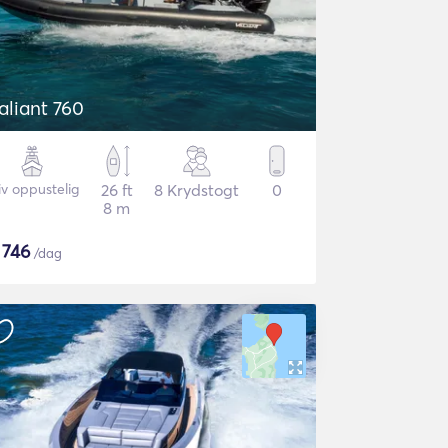
aliant 760
iv oppustelig
26 ft
8 Krydstogt
0
8 m
$
746
/dag