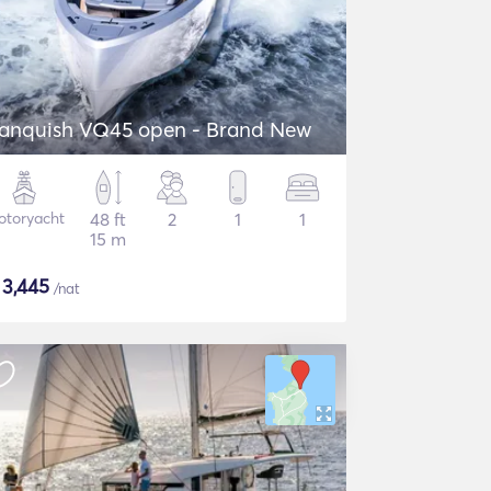
anquish VQ45 open - Brand New
otoryacht
48 ft
2
1
1
15 m
$
3,445
/nat