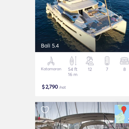
Bali 5.4
Katamaran
54 ft
12
7
8
16 m
$
2,790
/nat