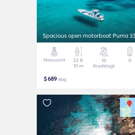
Spacious open motorboat Puma 3
Motoryacht
33 ft
10
0
10 m
Krydstogt
$
689
/dag