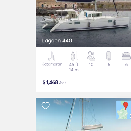
Lagoon 440
Katamaran
45 ft
10
6
6
14 m
$
1,468
/nat