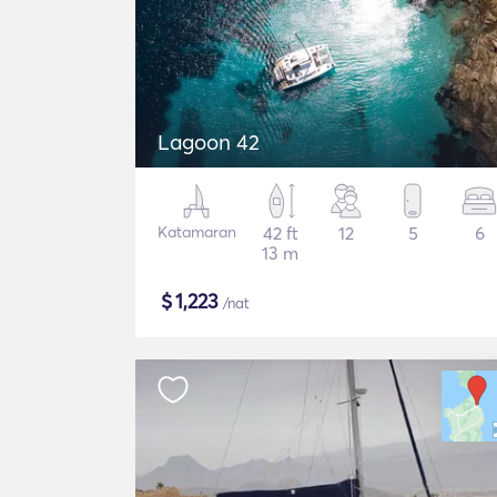
Lagoon 42
Katamaran
42 ft
12
5
6
13 m
$
1,223
/nat