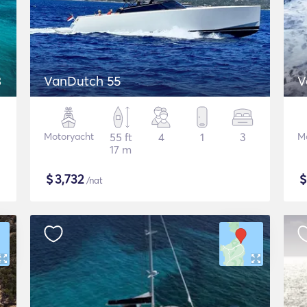
3
VanDutch 55
V
Motoryacht
55 ft
4
1
3
M
17 m
$
3,732
/nat