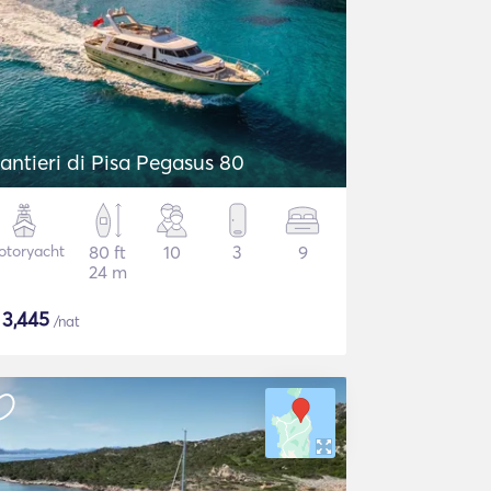
antieri di Pisa Pegasus 80
otoryacht
80 ft
10
3
9
24 m
$
3,445
/nat