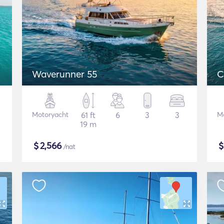
Waverunner 55
C
Motoryacht
61 ft
6
3
3
M
19 m
$
2,566
/nat