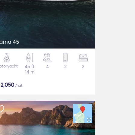
tama 45
otoryacht
45 ft
4
2
2
14 m
$
2,050
/nat