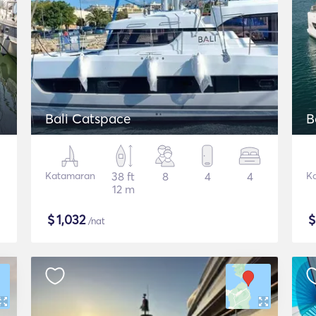
Bali Catspace
B
Katamaran
38 ft
8
4
4
K
12 m
$
1,032
/nat