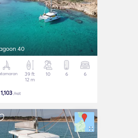
agoon 40
atamaran
39 ft
10
6
6
12 m
$
1,103
/nat