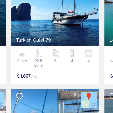
Turkish Gulet 79
L
Andre
92 ft
8
4
4
K
28 m
$
1,607
/nat