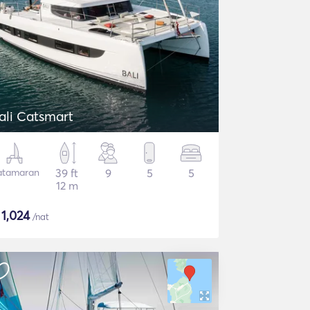
ali Catsmart
atamaran
39 ft
9
5
5
12 m
$
1,024
/nat