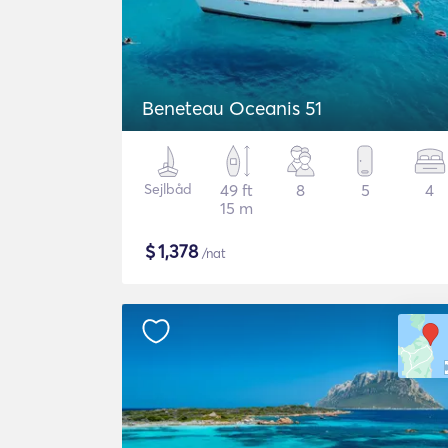
Beneteau Oceanis 51
Sejlbåd
49 ft
8
5
4
15 m
$
1,378
/nat