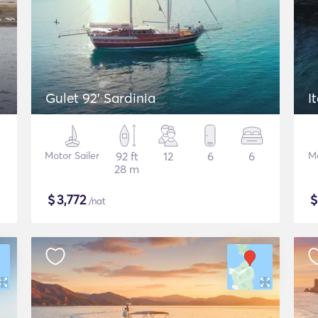
Gulet 92' Sardinia
I
Motor Sailer
92 ft
12
6
6
M
28 m
$
3,772
/nat