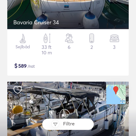
Bavaria Cruiser 34
Sejlbåd
33 ft
6
2
3
10 m
$
589
/nat
Filtre