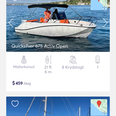
Quicksilver 675 Activ Open
Midterkonsol
21 ft
8 Krydstogt
1
6 m
$
459
/dag