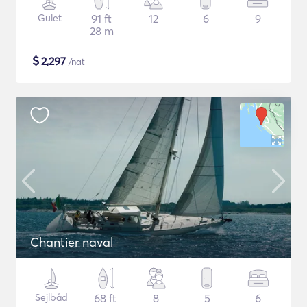
Gulet
91 ft
12
6
9
28 m
$
2,297
/nat
Chantier naval
Sejlbåd
68 ft
8
5
6