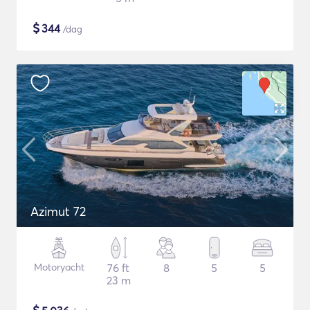
$
344
/dag
Azimut 72
Motoryacht
76 ft
8
5
5
23 m