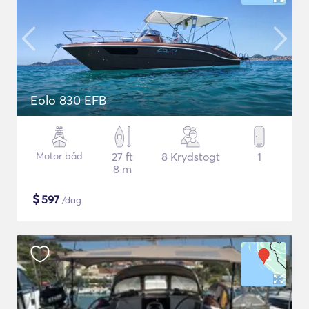
Eolo 830 EFB
Motor båd
27 ft
8 Krydstogt
1
8 m
$
597
/dag