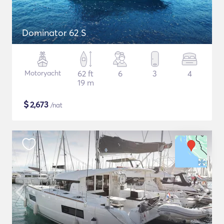
Dominator 62 S
Motoryacht
62 ft
6
3
4
19 m
$
2,673
/nat