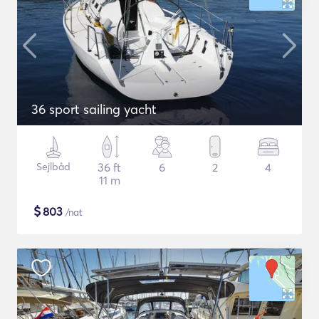
36 sport sailing yacht
Sejlbåd
36 ft
6
2
4
11 m
$
803
/nat