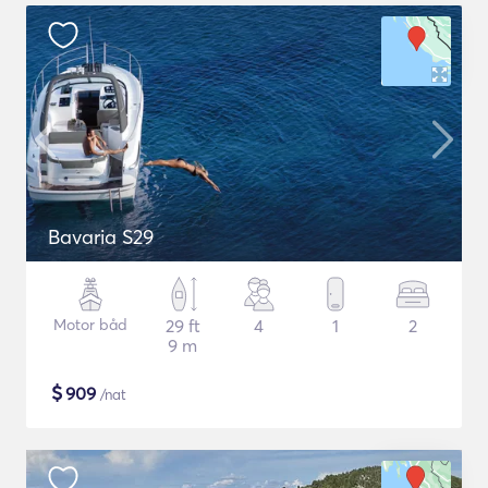
Bavaria S29
Motor båd
29 ft
4
1
2
9 m
$
909
/nat