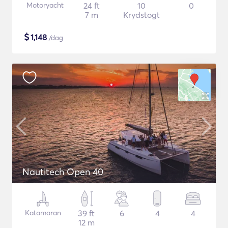
Motoryacht
24 ft
10
0
7 m
Krydstogt
$
1,148
/dag
Nautitech Open 40
Katamaran
39 ft
6
4
4
12 m