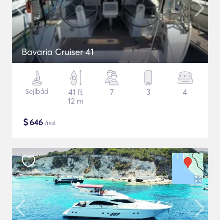
Bavaria Cruiser 41
Sejlbåd
41 ft
7
3
4
12 m
$
646
/nat