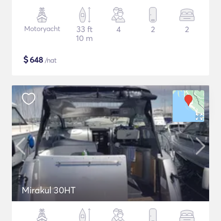
Motoryacht
33 ft
4
2
2
10 m
$
648
/nat
Mirakul 30HT