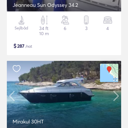
Jeanneau Sun Odyssey 34.2
Sejlbåd
34 ft
6
3
4
10 m
$
287
/nat
Mirakul 30HT