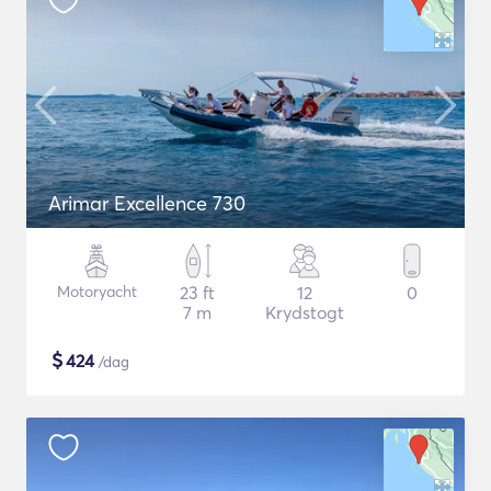
Arimar Excellence 730
Motoryacht
23 ft
12
0
7 m
Krydstogt
$
424
/dag