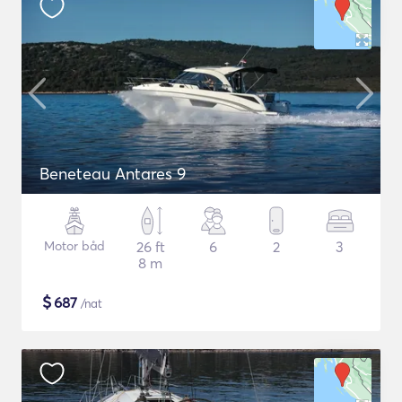
Beneteau Antares 9
Motor båd
26 ft
6
2
3
8 m
$
687
/nat