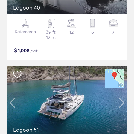
Lagoon 40
Katamaran
39 ft
12
6
7
12 m
$
1,008
/nat
Lagoon 51