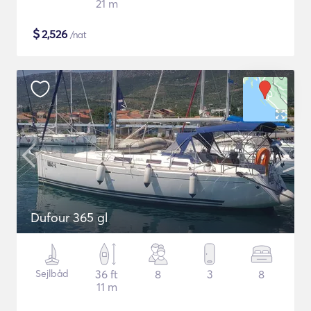
21 m
$
2,526
/nat
Dufour 365 gl
Sejlbåd
36 ft
8
3
8
11 m