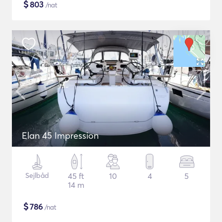
$
803
/nat
Elan 45 Impression
Sejlbåd
45 ft
10
4
5
14 m
$
786
/nat