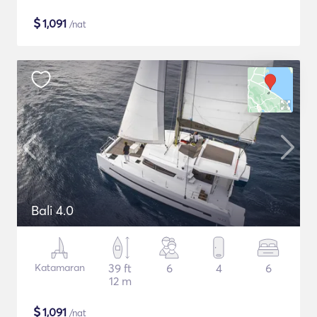
$
1,091
/nat
Bali 4.0
Katamaran
39 ft
6
4
6
12 m
$
1,091
/nat