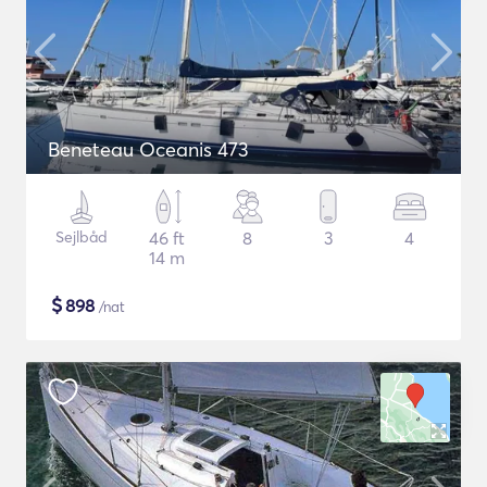
Beneteau Oceanis 473
Sejlbåd
46 ft
8
3
4
14 m
$
898
/nat