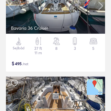
Bavaria 36 Cruiser
Sejlbåd
37 ft
8
3
5
11 m
$
495
/nat