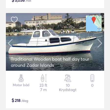
$
5,036
/nat
Traditional Wooden boat half day tour
around Zadar Islands
Motor båd
23 ft
10
0
7 m
Krydstogt
$
218
/dag