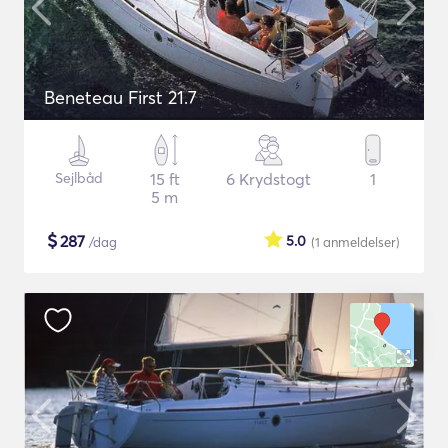
Beneteau First 21.7
Sejlbåd
15 ft
6 Krydstogt
1
5 m
$
287
5.0
/dag
(1
anmeldelser
)