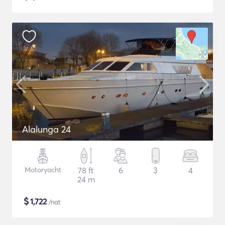
Alalunga 24
Motoryacht
78 ft
6
3
4
24 m
$
1,722
/nat