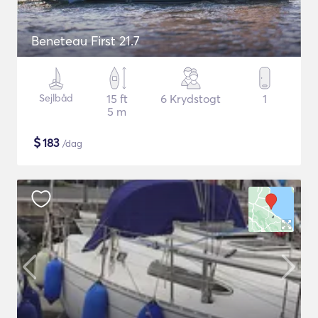
Beneteau First 21.7
Sejlbåd
15 ft
6 Krydstogt
1
5 m
$
183
/dag