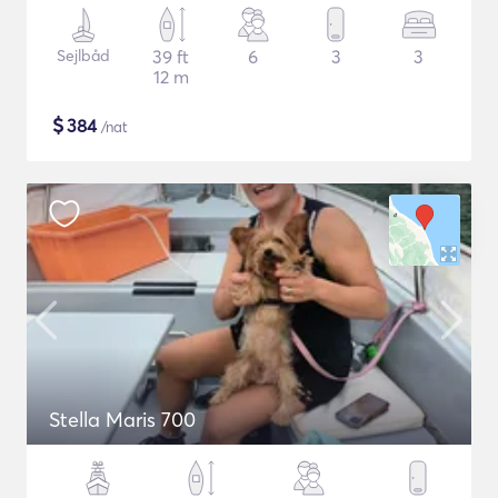
Sejlbåd
39 ft
6
3
3
12 m
$
384
/nat
Stella Maris 700