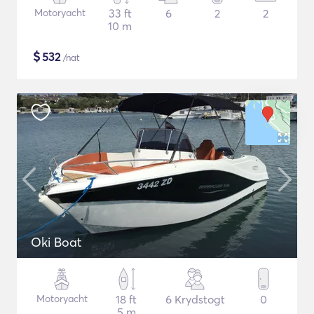
Motoryacht
33 ft
6
2
2
10 m
$
532
/nat
Oki Boat
Motoryacht
18 ft
6 Krydstogt
0
5 m