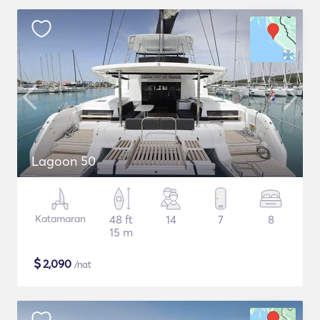
Lagoon 50
Katamaran
48 ft
14
7
8
15 m
$
2,090
/nat