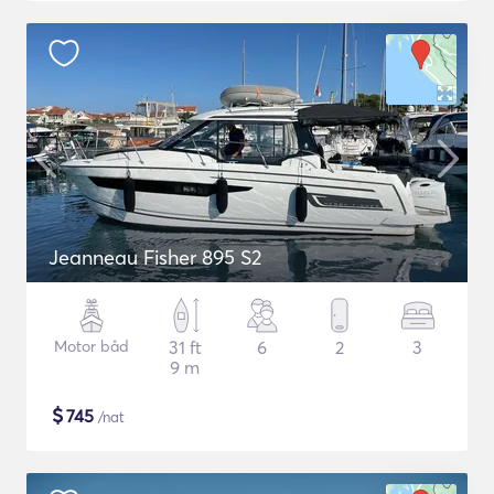
Jeanneau Fisher 895 S2
Motor båd
31 ft
6
2
3
9 m
$
745
/nat