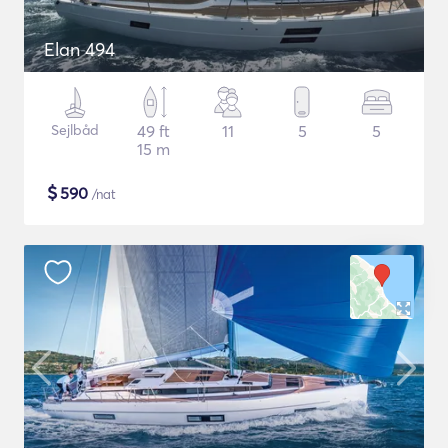
Elan 494
Sejlbåd
49 ft
11
5
5
15 m
$
590
/nat