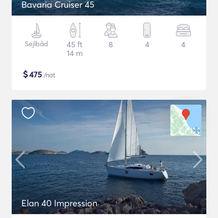
Bavaria Cruiser 45
Sejlbåd
45 ft
8
4
4
14 m
$
475
/nat
Elan 40 Impression