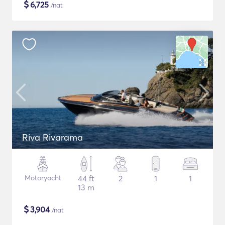
$
6,725
/nat
Riva Rivarama
Motoryacht
44 ft
2
1
1
13 m
$
3,904
/nat