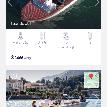
Taxi Boat II
Motor båd
30 ft
12
0
9 m
Krydstogt
$
2,466
/dag