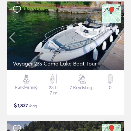
Voyager 23s Como Lake Boat Tour
Rundvisning
23 ft
7 Krydstogt
0
7 m
$
1,837
/dag