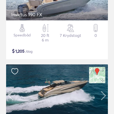
Invictus 190 FX
Speedbåd
20 ft
7 Krydstogt
0
6 m
$
1,205
/dag