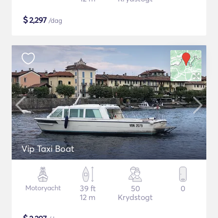
$
2,297
/dag
Vip Taxi Boat
Motoryacht
39 ft
50
0
12 m
Krydstogt