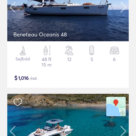
Beneteau Oceanis 48
Sejlbåd
48 ft
12
5
6
15 m
$
1,016
/nat