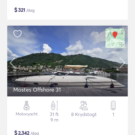
$
321
/dag
Mostes Offshore 31
Motoryacht
31 ft
8 Krydstogt
1
9 m
$
2,342
/dag