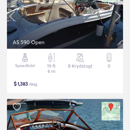
AS 590 Open
Speedbåd
19 ft
8 Krydstogt
0
6 m
$
1,383
/dag