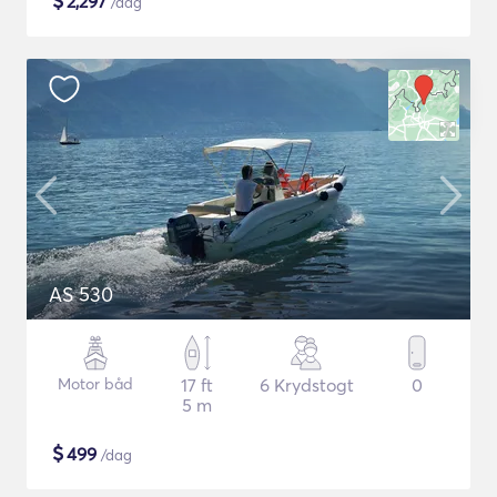
$
2,297
/dag
AS 530
Motor båd
17 ft
6 Krydstogt
0
5 m
$
499
/dag