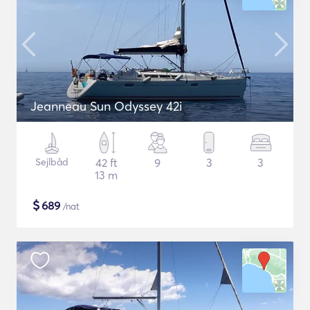
Jeanneau Sun Odyssey 42i
Sejlbåd
42 ft
9
3
3
13 m
$
689
/nat