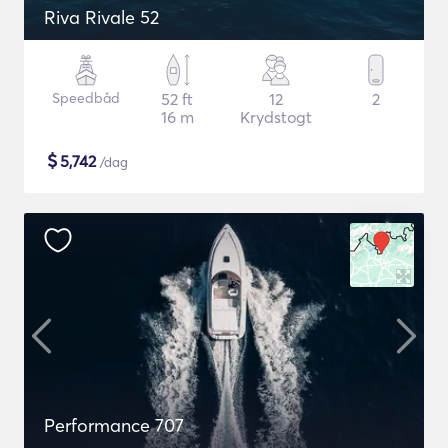
Riva Rivale 52
Speedbåd
52 ft
12
2
16 m
Krydstogt
$
5,742
/dag
Performance 707