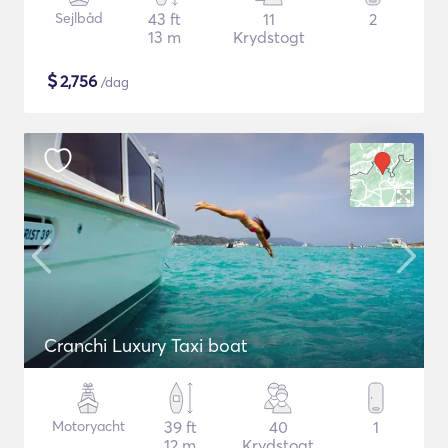
Sejlbåd
43 ft
11
2
13 m
Krydstogt
$
2,756
/dag
Cranchi Luxury Taxi boat
Motoryacht
39 ft
40
1
12 m
Krydstogt