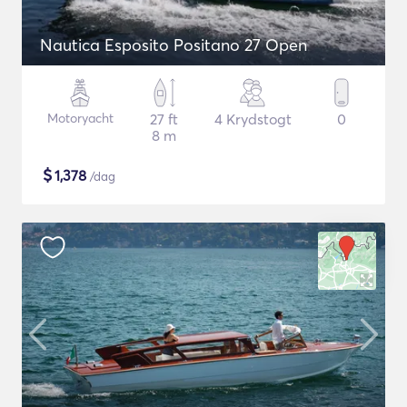
Nautica Esposito Positano 27 Open
Motoryacht
27 ft
4 Krydstogt
0
8 m
$
1,378
/dag