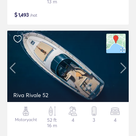
13 m
$
1,493
/nat
Riva Rivale 52
Motoryacht
52 ft
4
3
4
16 m