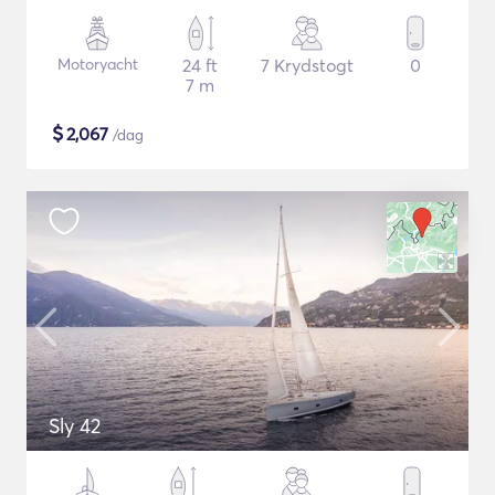
Motoryacht
24 ft
7 Krydstogt
0
7 m
$
2,067
/dag
Sly 42