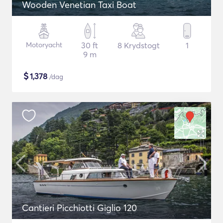
Wooden Venetian Taxi Boat
Motoryacht
30 ft
8 Krydstogt
1
9 m
$
1,378
/dag
Cantieri Picchiotti Giglio 120