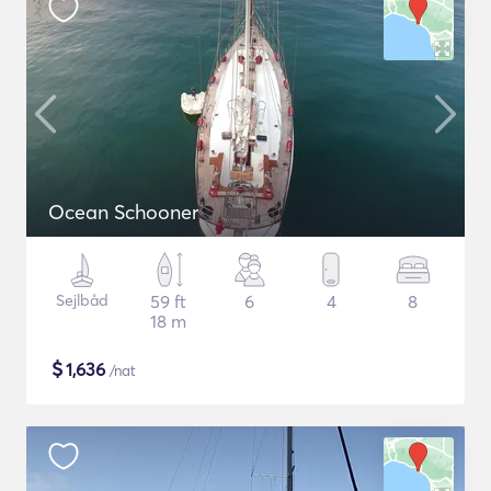
Ocean Schooner
Sejlbåd
59 ft
6
4
8
18 m
$
1,636
/nat