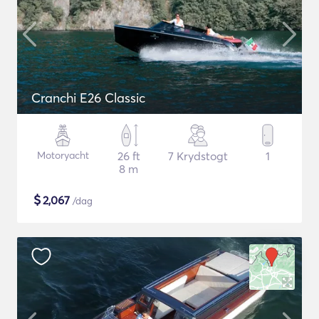
Cranchi E26 Classic
Motoryacht
26 ft
7 Krydstogt
1
8 m
$
2,067
/dag