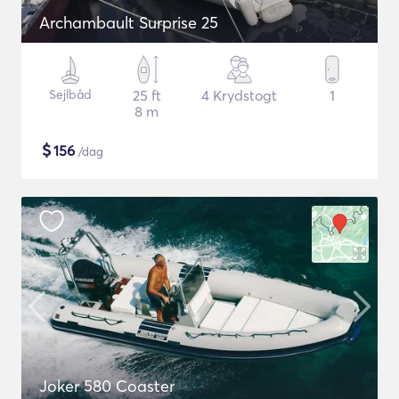
Archambault Surprise 25
Sejlbåd
25 ft
4 Krydstogt
1
8 m
$
156
/dag
Joker 580 Coaster