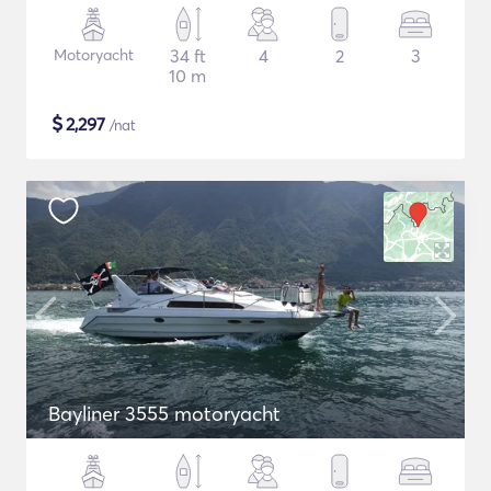
Motoryacht
34 ft
4
2
3
10 m
$
2,297
/nat
Bayliner 3555 motoryacht