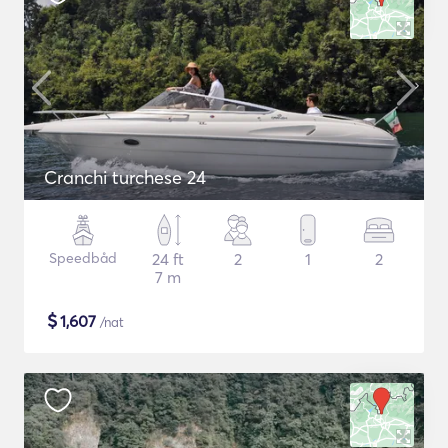
Cranchi turchese 24
Speedbåd
24 ft
2
1
2
7 m
$
1,607
/nat