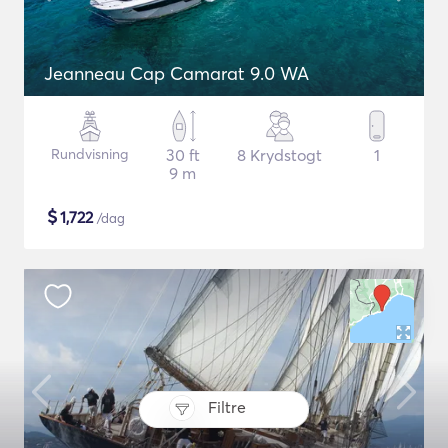
Jeanneau Cap Camarat 9.0 WA
Rundvisning
30 ft
8 Krydstogt
1
9 m
$
1,722
/dag
Filtre