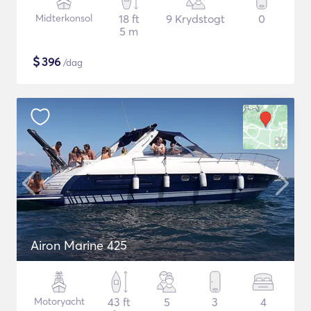
Midterkonsol
18 ft
9 Krydstogt
0
5 m
$
396
/dag
Airon Marine 425
Motoryacht
43 ft
5
3
4