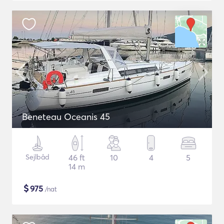
Beneteau Oceanis 45
Sejlbåd
46 ft
10
4
5
14 m
$
975
/nat