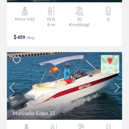
Motor båd
19 ft
10
0
6 m
Krydstogt
$
459
/dag
Marinello Eden 22