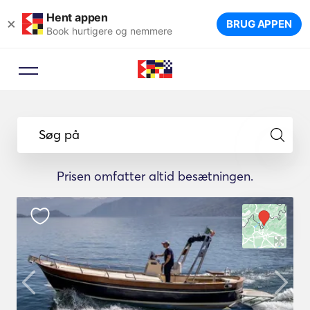
Hent appen
×
BRUG APPEN
Book hurtigere og nemmere
Søg på
Prisen omfatter altid besætningen.