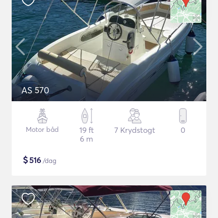
AS 570
Motor båd
19 ft
7 Krydstogt
0
6 m
$
516
/dag