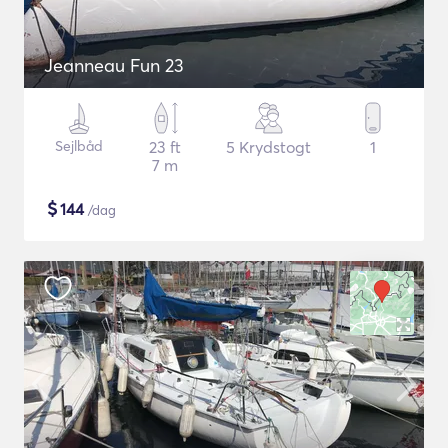
Jeanneau Fun 23
Sejlbåd
23 ft
5 Krydstogt
1
7 m
$
144
/dag