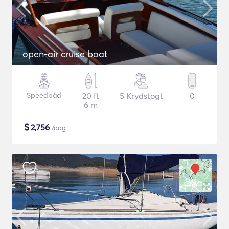
open-air cruise boat
Speedbåd
20 ft
5 Krydstogt
0
6 m
$
2,756
/dag