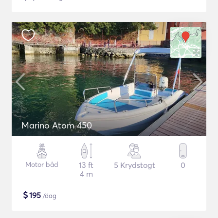
Marino Atom 450
Motor båd
13 ft
5 Krydstogt
0
4 m
$
195
/dag