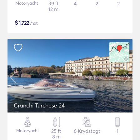
Motoryacht
39 ft
4
2
2
12 m
$
1,722
/nat
Cranchi Turchese 24
Motoryacht
25 ft
6 Krydstogt
1
8 m