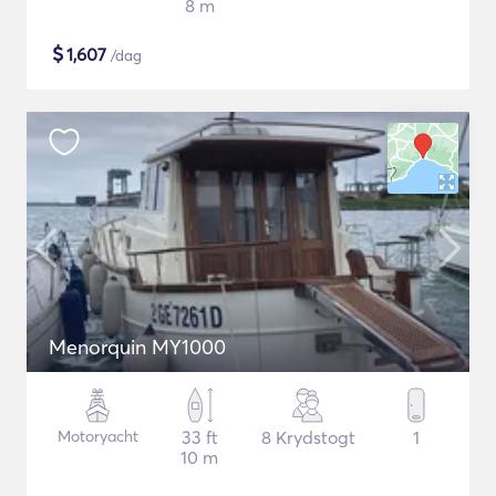
8 m
$
1,607
/dag
Menorquin MY1000
Motoryacht
33 ft
8 Krydstogt
1
10 m