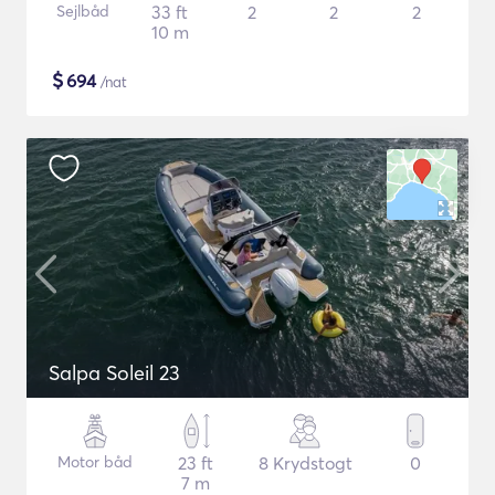
Sejlbåd
33 ft
2
2
2
10 m
$
694
/nat
Salpa Soleil 23
Motor båd
23 ft
8 Krydstogt
0
7 m