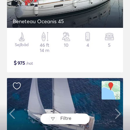
Beneteau Oceanis 45
Sejlbåd
46 ft
10
4
5
14 m
$
975
/nat
Filtre