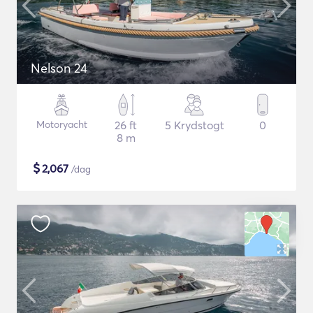
Nelson 24
Motoryacht
26 ft
5 Krydstogt
0
8 m
$
2,067
/dag