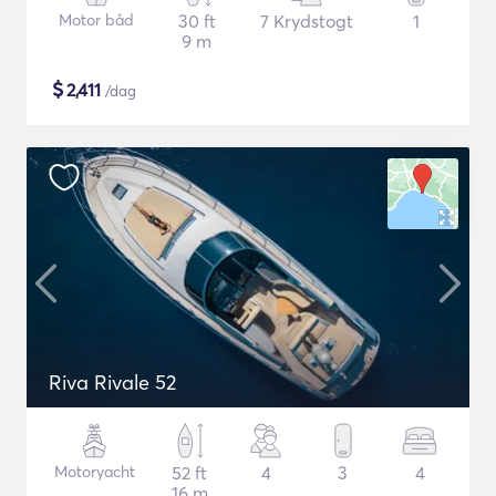
Motor båd
30 ft
7 Krydstogt
1
9 m
$
2,411
/dag
Riva Rivale 52
Motoryacht
52 ft
4
3
4
16 m