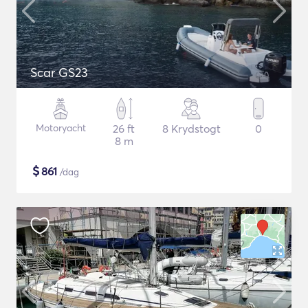
Scar GS23
Motoryacht
26 ft
8 Krydstogt
0
8 m
$
861
/dag