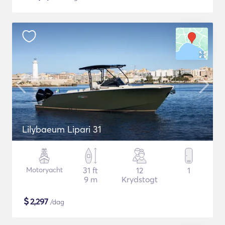
Lilybaeum Lipari 31
Motoryacht
31 ft
12
1
9 m
Krydstogt
$
2,297
/dag