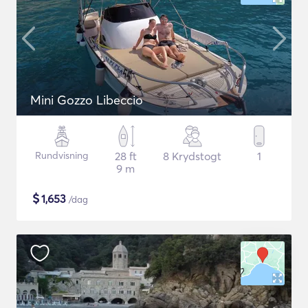
Mini Gozzo Libeccio
Rundvisning
28 ft
8 Krydstogt
1
9 m
$
1,653
/dag