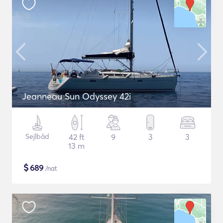
Jeanneau Sun Odyssey 42i
Sejlbåd
42 ft
9
3
3
13 m
$
689
/nat