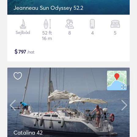
Jeanneau Sun Odyssey 52.2
Sejlbåd
52 ft
8
4
5
16 m
$
797
/nat
Catalina 42