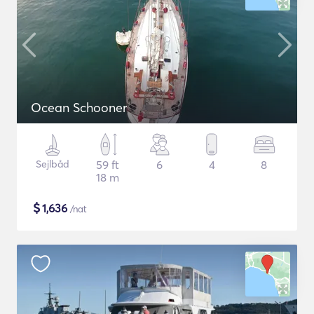
Ocean Schooner
Sejlbåd
59 ft
6
4
8
18 m
$
1,636
/nat