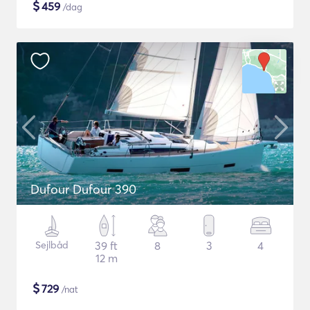
$
459
/dag
Dufour Dufour 390
Sejlbåd
39 ft
8
3
4
12 m
$
729
/nat