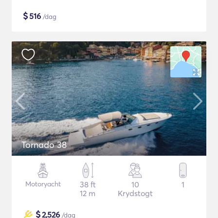
$
516
/dag
Tornado 38
Motoryacht
38 ft
10
1
12 m
Krydstogt
$
2,526
/dag