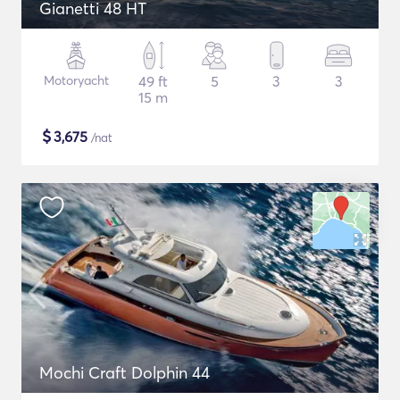
Gianetti 48 HT
Motoryacht
49 ft
5
3
3
15 m
$
3,675
/nat
Mochi Craft Dolphin 44