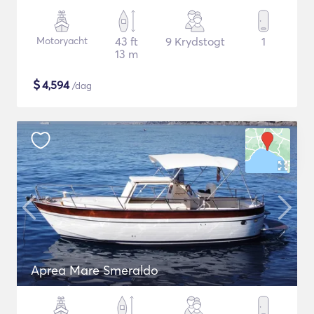
Motoryacht
43 ft
9 Krydstogt
1
13 m
$
4,594
/dag
Aprea Mare Smeraldo