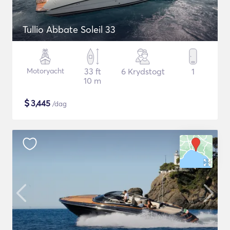
Tullio Abbate Soleil 33
Motoryacht
33 ft
6 Krydstogt
1
10 m
$
3,445
/dag