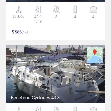
Sejlbåd
42 ft
8
4
4
13 m
$
565
/nat
Beneteau Cyclades 43.3