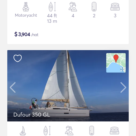
Motoryacht
44 ft
4
2
3
13 m
$
3,904
/nat
Dufour 350 GL