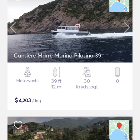
Cantiere Marrè Marino Pilotina 39
Motoryacht
39 ft
30
0
12 m
Krydstogt
$
4,203
/dag