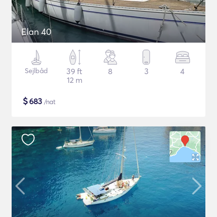
Elan 40
Sejlbåd
39 ft
8
3
4
12 m
$
683
/nat