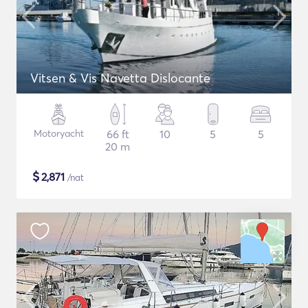
Vitsen & Vis Navetta Dislocante
Motoryacht
66 ft
10
5
5
20 m
$
2,871
/nat