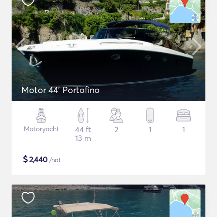
Motor 44' Portofino
Motoryacht
44 ft
2
1
1
13 m
$
2,440
/nat