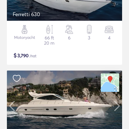
Ferretti 630
Motoryacht
66 ft
6
3
4
20 m
$
3,790
/nat