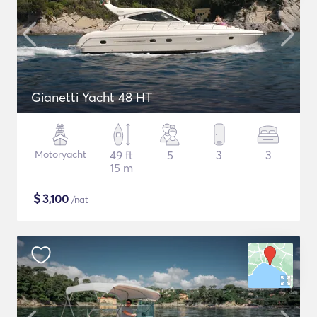
Gianetti Yacht 48 HT
Motoryacht
49 ft
5
3
3
15 m
$
3,100
/nat