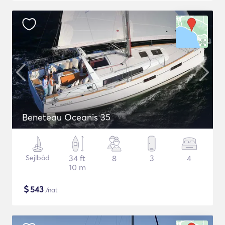
Beneteau Oceanis 35
Sejlbåd
34 ft
8
3
4
10 m
$
543
/nat