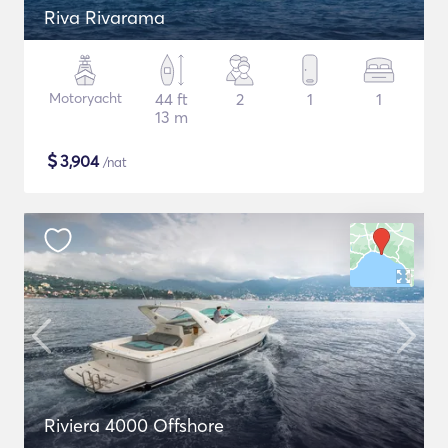
Riva Rivarama
Motoryacht
44 ft
2
1
1
13 m
$
3,904
/nat
Riviera 4000 Offshore