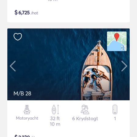
$
6,725
/nat
M/B 28
Motoryacht
32 ft
6 Krydstogt
1
10 m