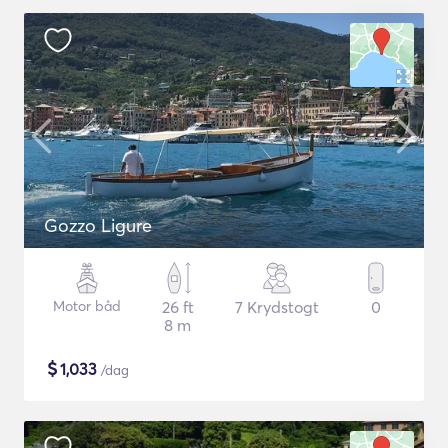
Gozzo Ligure
Motor båd
26 ft
7 Krydstogt
0
8 m
$
1,033
/dag