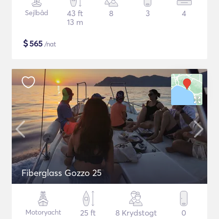
Sejlbåd
43 ft
8
3
4
13 m
$
565
/nat
Fiberglass Gozzo 25
Motoryacht
25 ft
8 Krydstogt
0