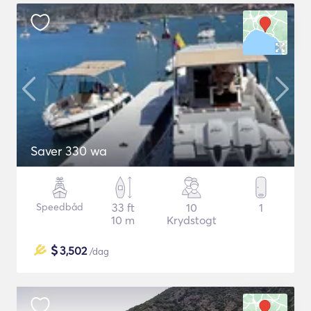
Saver 330 wa
Speedbåd
33 ft
10
1
10 m
Krydstogt
$
3,502
/dag