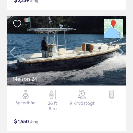
$
2,239
/dag
Nelson 24
Speedbåd
26 ft
9 Krydstogt
1
8 m
$
1,550
/dag