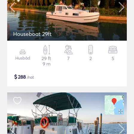
Houseboat 29ft
Husbåd
29 ft
7
2
5
9 m
$
288
/nat