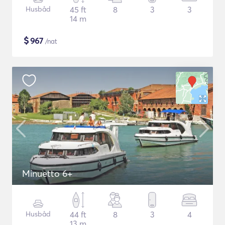
Husbåd
45 ft
8
3
3
14 m
$
967
/nat
Minuetto 6+
Husbåd
44 ft
8
3
4
13 m