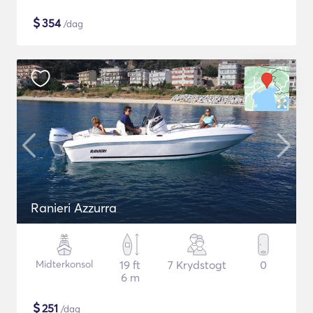
$
354
/dag
Ranieri Azzurra
Midterkonsol
19 ft
7 Krydstogt
0
6 m
$
251
/dag