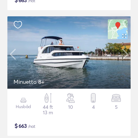
$
663
/nat
Minuetto 8+
Husbåd
44 ft
10
4
5
13 m
$
663
/nat