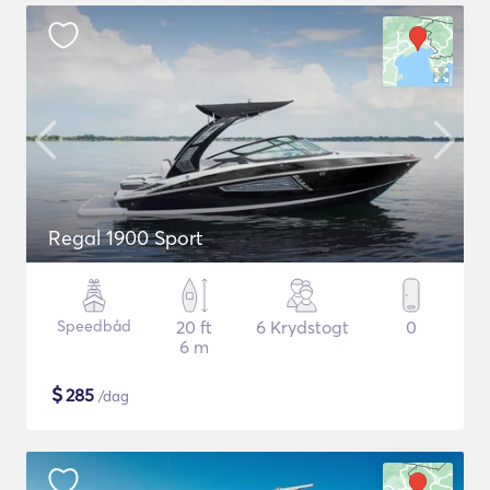
Regal 1900 Sport
Speedbåd
20 ft
6 Krydstogt
0
6 m
$
285
/dag