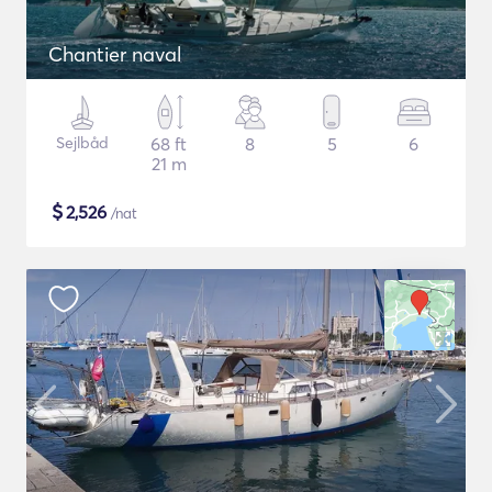
Chantier naval
Sejlbåd
68 ft
8
5
6
21 m
$
2,526
/nat