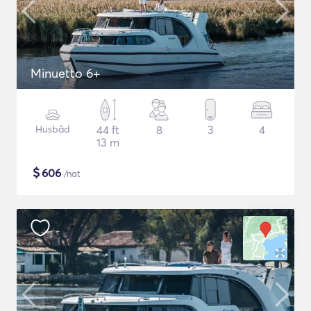
Minuetto 6+
Husbåd
44 ft
8
3
4
13 m
$
606
/nat