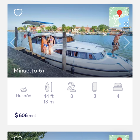
Minuetto 6+
Husbåd
44 ft
8
3
4
13 m
$
606
/nat