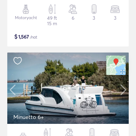
Motoryacht
49 ft
6
3
3
15 m
$
1,567
/nat
Minuetto 6+