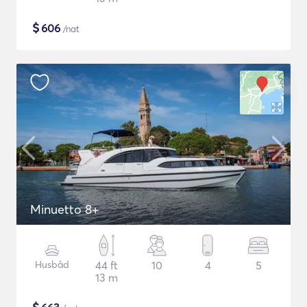
$
606
/nat
Minuetto 8+
Husbåd
44 ft
10
4
5
13 m