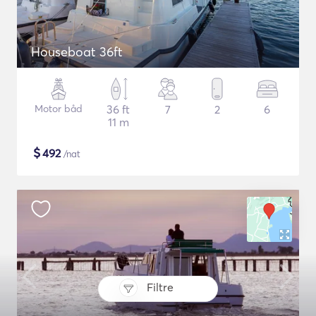
Houseboat 36ft
Motor båd
36 ft
7
2
6
11 m
$
492
/nat
Filtre