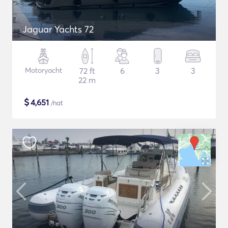
Jaguar Yachts 72
Motoryacht
72 ft
6
3
3
22 m
$
4,651
/nat