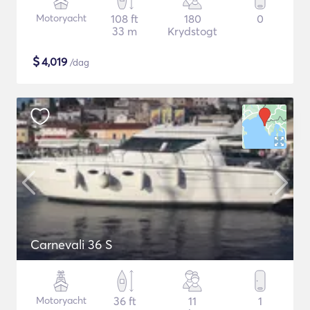
Motoryacht
108 ft
180
0
33 m
Krydstogt
$
4,019
/dag
Carnevali 36 S
Motoryacht
36 ft
11
1