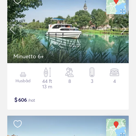
Minuetto 6+
Husbåd
44 ft
8
3
4
13 m
$
606
/nat