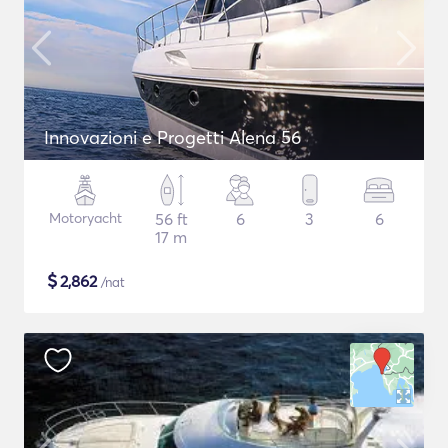
Innovazioni e Progetti Alena 56
Motoryacht
56 ft
6
3
6
17 m
$
2,862
/nat