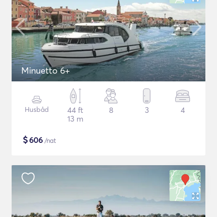
Minuetto 6+
Husbåd
44 ft
8
3
4
13 m
$
606
/nat