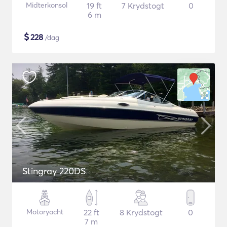
Midterkonsol
19 ft
7 Krydstogt
0
6 m
$
228
/dag
Stingray 220DS
Motoryacht
22 ft
8 Krydstogt
0
7 m