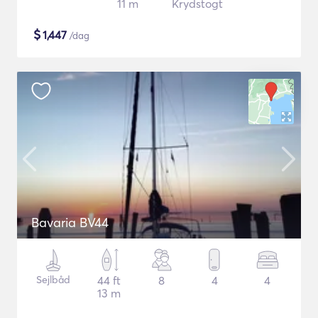
11 m
Krydstogt
$
1,447
/dag
Bavaria BV44
Sejlbåd
44 ft
8
4
4
13 m