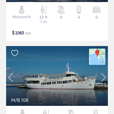
Motoryacht
23 ft
8
4
6
7 m
$
2,183
/nat
M/B 108