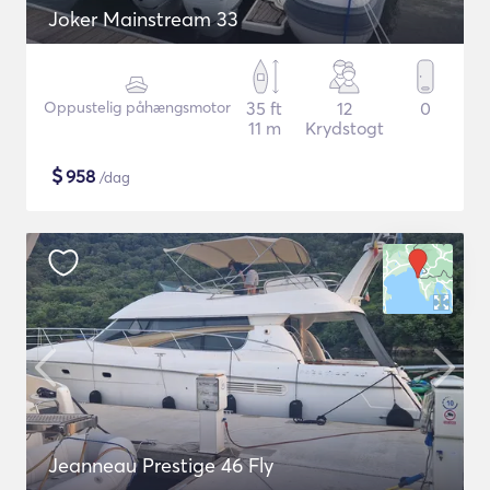
Joker Mainstream 33
Oppustelig påhængsmotor
35 ft
12
0
11 m
Krydstogt
$
958
/dag
Jeanneau Prestige 46 Fly