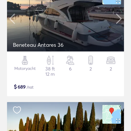
Beneteau Antares 36
Motoryacht
38 ft
6
2
2
12 m
$
689
/nat