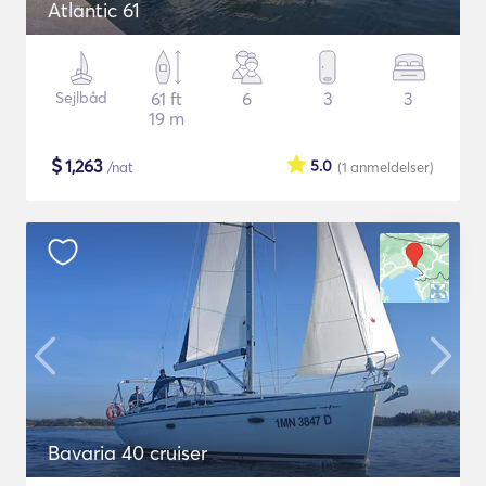
Atlantic 61
Sejlbåd
61 ft
6
3
3
19 m
$
1,263
5.0
/nat
(1
anmeldelser
)
Bavaria 40 cruiser