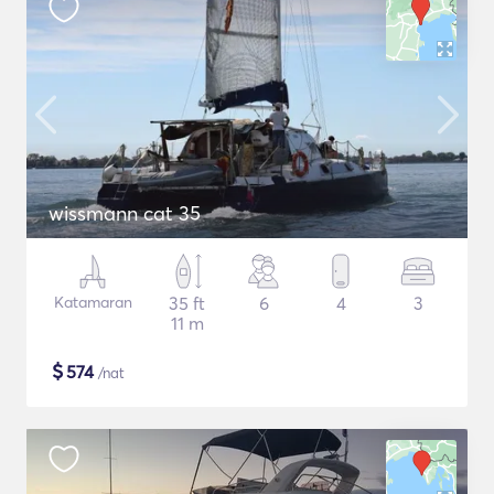
wissmann cat 35
Katamaran
35 ft
6
4
3
11 m
$
574
/nat