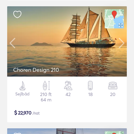
Choren Design 210
Sejlbåd
210 ft
42
18
20
64 m
$
22,970
/nat