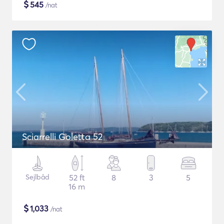
$
545
/nat
Sciarrelli Goletta 52
Sejlbåd
52 ft
8
3
5
16 m
$
1,033
/nat