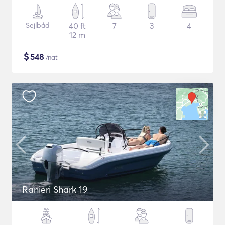
Sejlbåd
40 ft
7
3
4
12 m
$
548
/nat
Ranieri Shark 19