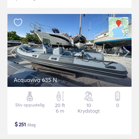
Acquaviva 635 N
Stiv oppustelig
20 ft
10
0
6 m
Krydstogt
$
251
/dag