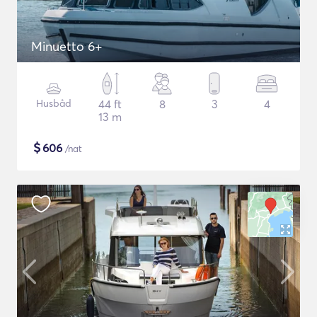
Minuetto 6+
Husbåd
44 ft
8
3
4
13 m
$
606
/nat