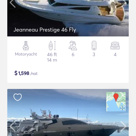
Jeanneau Prestige 46 Fly
Motoryacht
46 ft
6
3
4
14 m
$
1,598
/nat