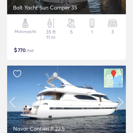
Balt Yacht Sun Camper 35
Motoryacht
35 ft
5
1
3
11 m
$
770
/nat
Navar Cantieri P 22.5