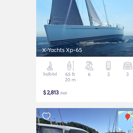
X-Yachts Xp-65
Sejlbåd
65 ft
6
3
3
20 m
$
2,813
/nat