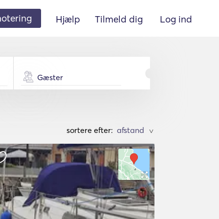
 notering
Hjælp
Tilmeld dig
Log ind
Gæster
sortere efter:
>