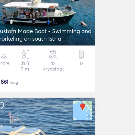
ustom Made Boat - Swimming and
norkeling on south Istria
ndre
31 ft
12
0
9 m
Krydstogt
$
861
/dag