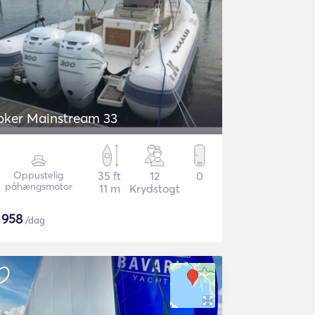
oker Mainstream 33
Oppustelig
35 ft
12
0
påhængsmotor
11 m
Krydstogt
$
958
/dag