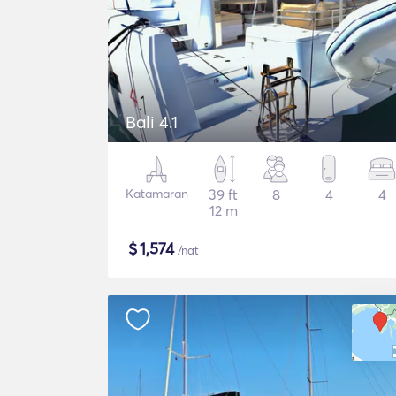
Bali 4.1
Katamaran
39 ft
8
4
4
12 m
$
1,574
/nat