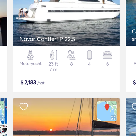
C
Navar Cantieri P 22.5
s
Motoryacht
23 ft
8
4
6
A
7 m
$
2,183
/nat