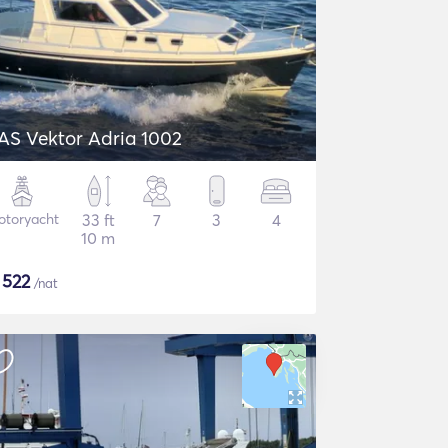
AS Vektor Adria 1002
otoryacht
33 ft
7
3
4
10 m
$
522
/nat