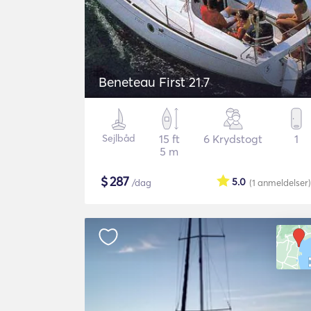
Beneteau First 21.7
Sejlbåd
15 ft
6 Krydstogt
1
5 m
$
287
5.0
/dag
(1
anmeldelser
)