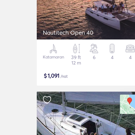
Nautitech Open 40
Katamaran
39 ft
6
4
4
12 m
$
1,091
/nat