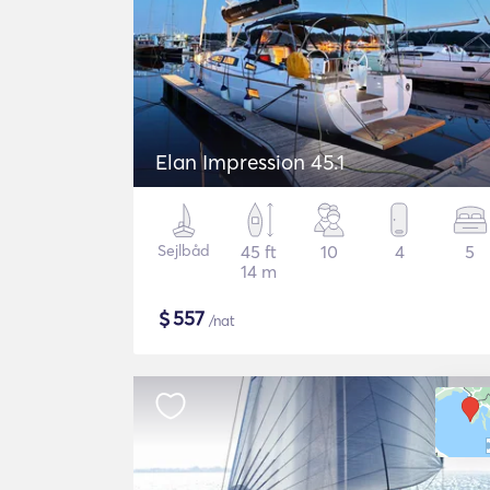
Elan Impression 45.1
Sejlbåd
45 ft
10
4
5
14 m
$
557
/nat