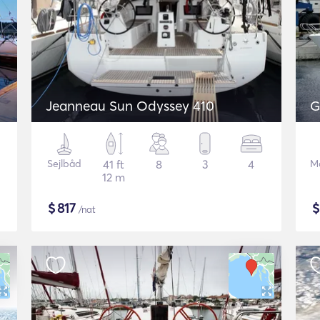
Jeanneau Sun Odyssey 410
G
Sejlbåd
41 ft
8
3
4
M
12 m
$
817
/nat