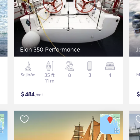
Elan 350 Performance
J
Sejlbåd
35 ft
8
3
4
M
11 m
$
484
/nat