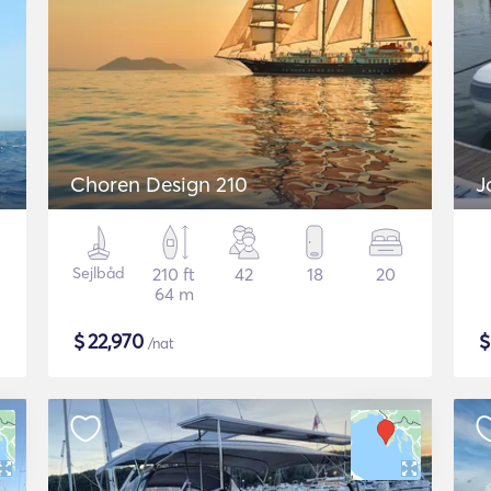
Choren Design 210
J
Sejlbåd
210 ft
42
18
20
64 m
$
22,970
/nat