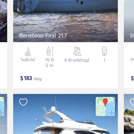
Beneteau First 21.7
S
Sejlbåd
15 ft
6 Krydstogt
1
M
5 m
$
183
/dag