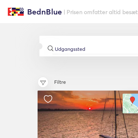
BednBlue
| Prisen omfatter altid besæ
Filtre