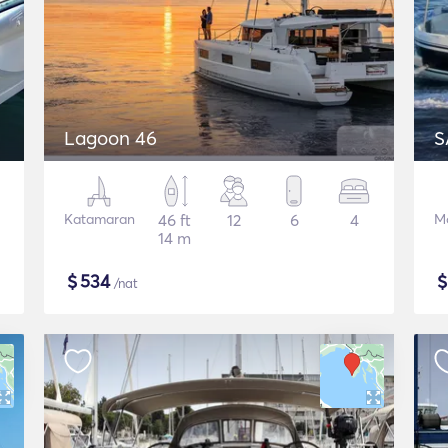
Lagoon 46
S
Katamaran
46 ft
12
6
4
M
14 m
$
534
/nat