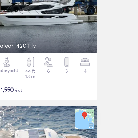
aleon 420 Fly
otoryacht
44 ft
6
3
4
13 m
$
1,550
/nat