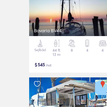
Bavaria BV44
Sejlbåd
44 ft
8
4
4
13 m
$
545
/nat