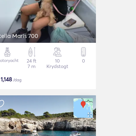
tella Maris 700
otoryacht
24 ft
10
0
7 m
Krydstogt
$
1,148
/dag