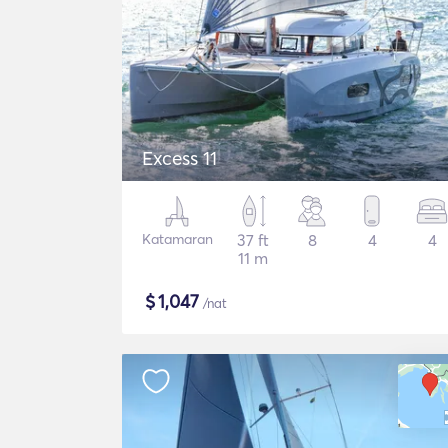
Excess 11
Katamaran
37 ft
8
4
4
11 m
$
1,047
/nat