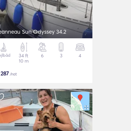
eanneau Sun Odyssey 34.2
ejlbåd
34 ft
6
3
4
10 m
$
287
/nat