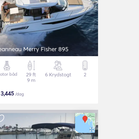
eanneau Merry Fisher 895
otor båd
29 ft
6 Krydstogt
2
9 m
$
3,445
/dag