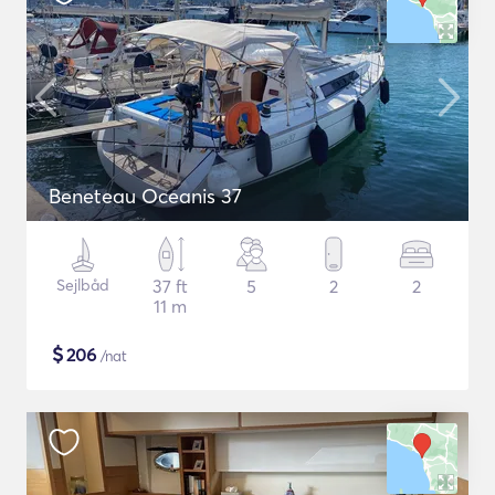
Beneteau Oceanis 37
Sejlbåd
37 ft
5
2
2
11 m
$
206
/nat