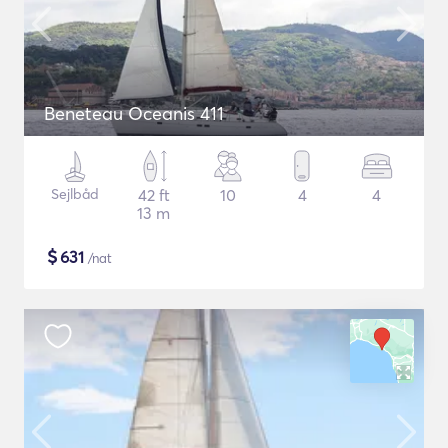
Beneteau Oceanis 411
Sejlbåd
42 ft
10
4
4
13 m
$
631
/nat