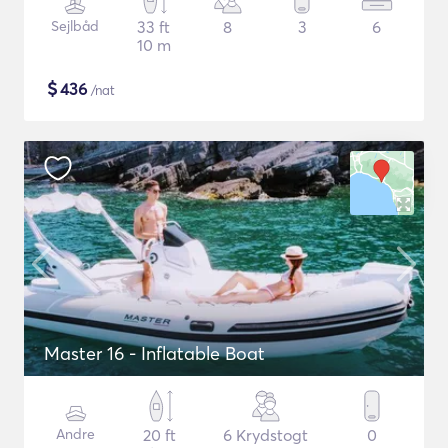
Sejlbåd
33 ft
8
3
6
10 m
$
436
/nat
Master 16 - Inflatable Boat
Andre
20 ft
6 Krydstogt
0