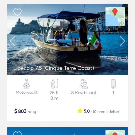
Libeccio 7.5 (Cinque Terre Coast)
Motoryacht
26 ft
8 Krydstogt
1
8 m
$
803
5.0
/dag
(10
anmeldelser
)