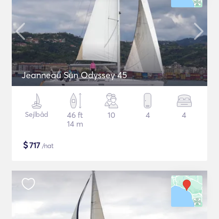
Jeanneau Sun Odyssey 45
Sejlbåd
46 ft
10
4
4
14 m
$
717
/nat