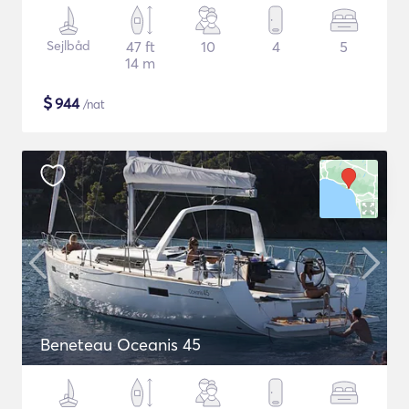
Sejlbåd
47 ft
10
4
5
14 m
$
944
/nat
Beneteau Oceanis 45