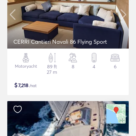
CERRI Cantieri Navali 86 Flying Sport
Motoryacht
89 ft
8
4
6
27 m
$
7,218
/nat