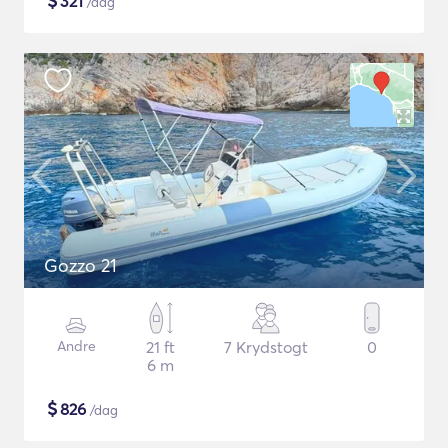
$
321
/dag
Gozzo 21
Andre
21 ft
7 Krydstogt
0
6 m
$
826
/dag