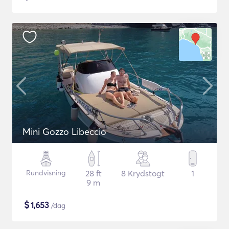
Mini Gozzo Libeccio
Rundvisning
28 ft
8 Krydstogt
1
9 m
$
1,653
/dag