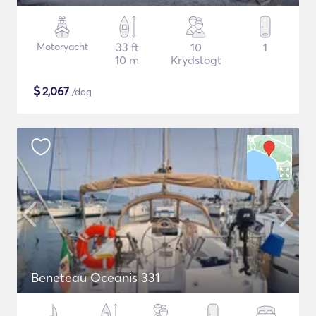
Motoryacht
33 ft
10
1
10 m
Krydstogt
$
2,067
/dag
Beneteau Oceanis 331