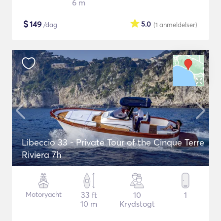
6 m
$
149
5.0
/dag
(1
anmeldelser
)
Libeccio 33 - Private Tour of the Cinque Terre
Riviera 7h
Motoryacht
33 ft
10
1
10 m
Krydstogt