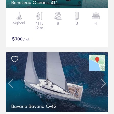
Beneteau Oceanis 41.1
Sejlbåd
41 ft
8
3
4
12 m
$
700
/nat
Bavaria Bavaria C-45