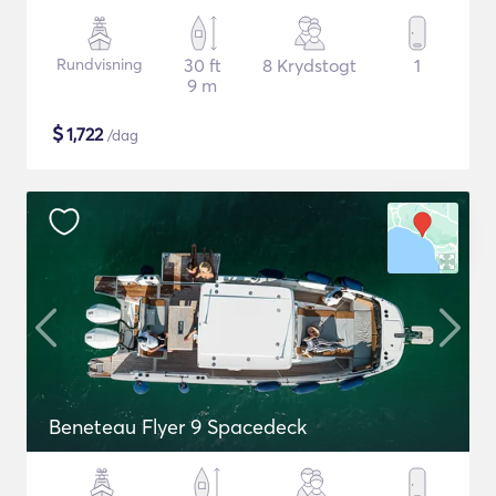
Rundvisning
30 ft
8 Krydstogt
1
9 m
$
1,722
/dag
Beneteau Flyer 9 Spacedeck