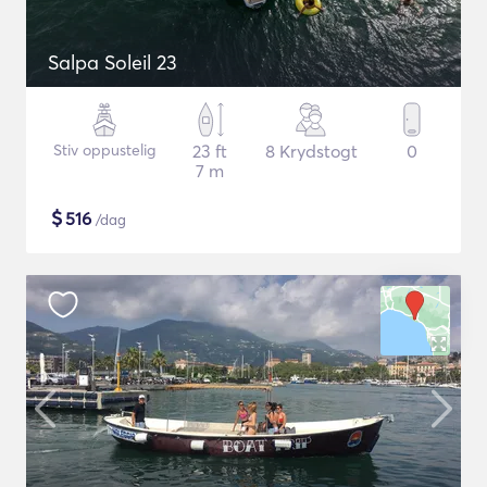
Salpa Soleil 23
Stiv oppustelig
23 ft
8 Krydstogt
0
7 m
$
516
/dag