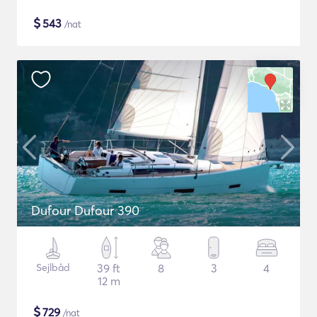
$
543
/nat
Dufour Dufour 390
Sejlbåd
39 ft
8
3
4
12 m
$
729
/nat