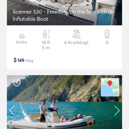
Scanner 530 - Freedom on the Sea with an
Inflatable Boat
Andre
16 ft
6 Krydstogt
0
5 m
$
149
/dag