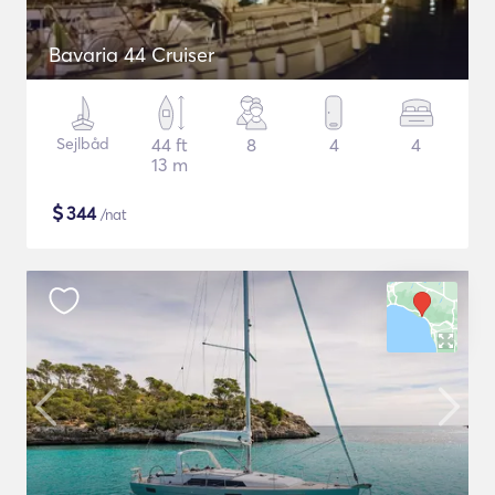
Bavaria 44 Cruiser
Sejlbåd
44 ft
8
4
4
13 m
$
344
/nat