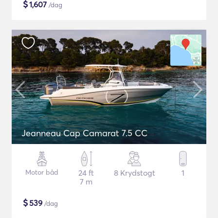
$
1,607
/dag
Jeanneau Cap Camarat 7.5 CC
Motor båd
24 ft
8 Krydstogt
1
7 m
$
539
/dag