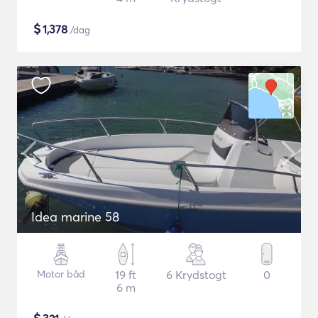
$
1,378
/dag
Idea marine 58
Motor båd
19 ft
6 Krydstogt
0
6 m