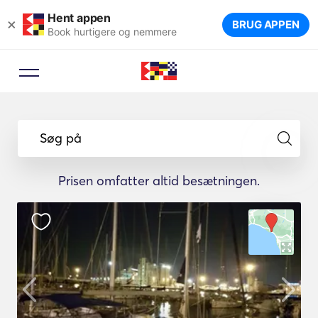
Hent appen
×
BRUG APPEN
Book hurtigere og nemmere
Søg på
Prisen omfatter altid besætningen.