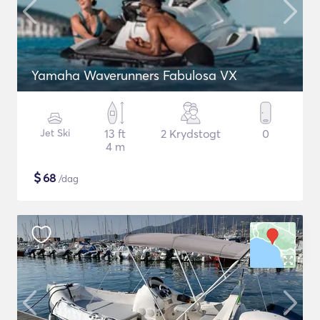
Yamaha Waverunners Fabulosa VX
Jet Ski
13 ft
2 Krydstogt
0
4 m
$
68
/dag