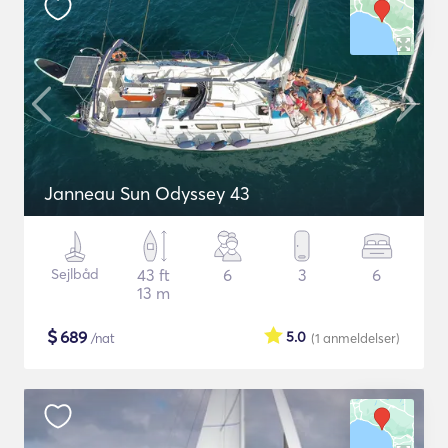
Janneau Sun Odyssey 43
Sejlbåd
43 ft
6
3
6
13 m
$
689
5.0
/nat
(1
anmeldelser
)