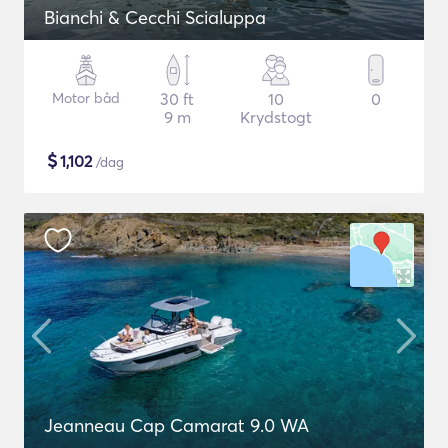
Bianchi & Cecchi Scialuppa
Motor båd
30 ft
10
0
9 m
Krydstogt
$
1,102
/dag
Jeanneau Cap Camarat 9.0 WA