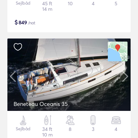
Sejlbåd
45 ft
10
4
5
14 m
$
849
/nat
Beneteau Oceanis 35
Sejlbåd
34 ft
8
3
4
10 m