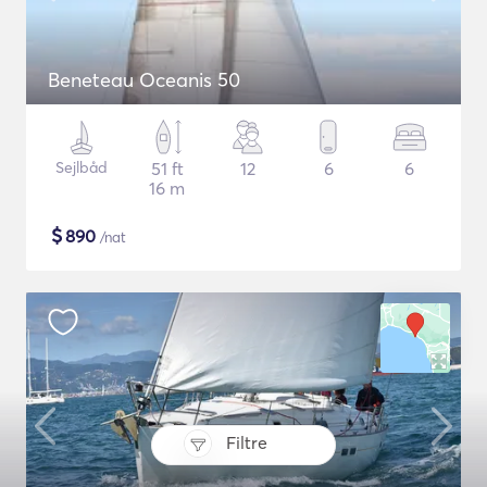
Beneteau Oceanis 50
Sejlbåd
51 ft
12
6
6
16 m
$
890
/nat
Filtre