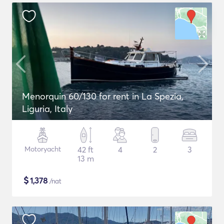
Menorquin 60/130 for rent in La Spezia,
Liguria, Italy
Motoryacht
42 ft
4
2
3
13 m
$
1,378
/nat