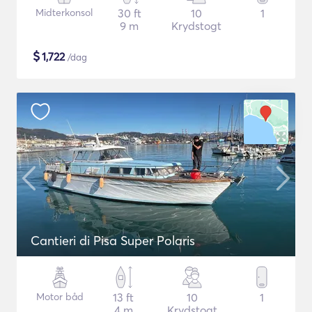
Midterkonsol
30 ft
10
1
9 m
Krydstogt
$
1,722
/dag
Cantieri di Pisa Super Polaris
Motor båd
13 ft
10
1
4 m
Krydstogt