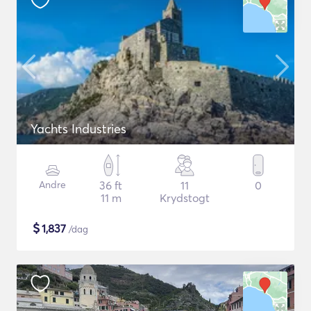
Yachts Industries
Andre
36 ft
11
0
11 m
Krydstogt
$
1,837
/dag