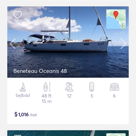
Beneteau Oceanis 48
Sejlbåd
48 ft
12
5
6
15 m
$
1,016
/nat