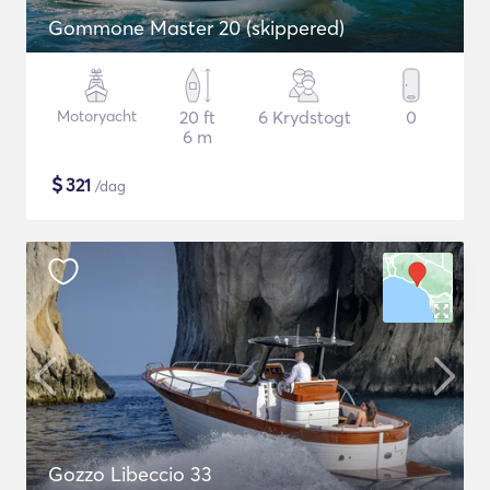
Gommone Master 20 (skippered)
Motoryacht
20 ft
6 Krydstogt
0
6 m
$
321
/dag
Gozzo Libeccio 33