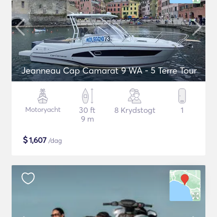
Jeanneau Cap Camarat 9 WA - 5 Terre Tour
Motoryacht
30 ft
8 Krydstogt
1
9 m
$
1,607
/dag