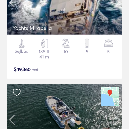
Yachts Mirabella
Sejlbåd
135 ft
10
5
5
41 m
$
19,360
/nat