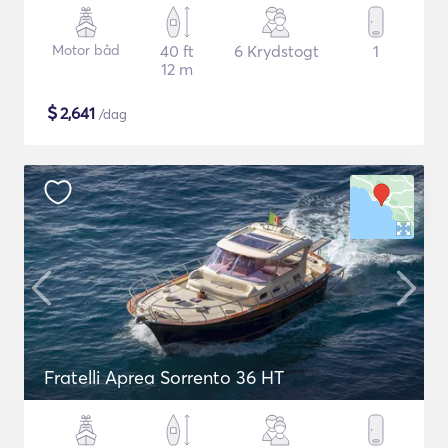
Motor båd
40 ft
6 Krydstogt
1
12 m
$
2,641
/dag
Fratelli Aprea Sorrento 36 HT