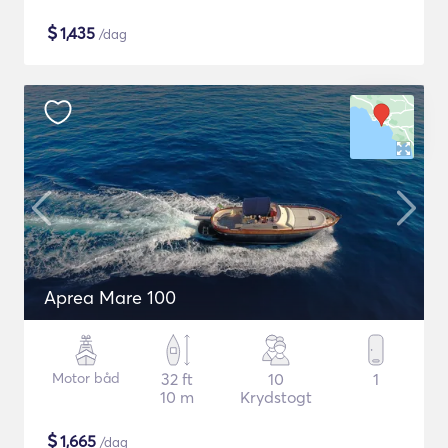
$
1,435
/dag
Aprea Mare 100
Motor båd
32 ft
10
1
10 m
Krydstogt
$
1,665
/dag