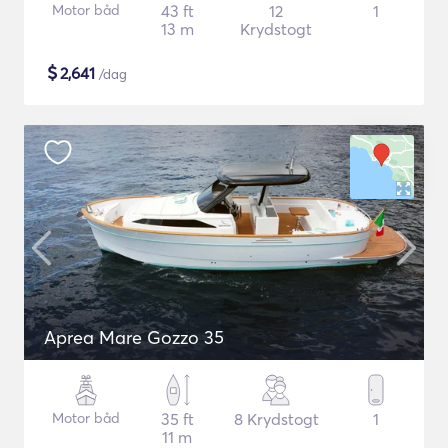
Motor båd
43 ft
12
1
13 m
Krydstogt
$
2,641
/dag
Aprea Mare Gozzo 35
Motor båd
35 ft
8 Krydstogt
1
11 m