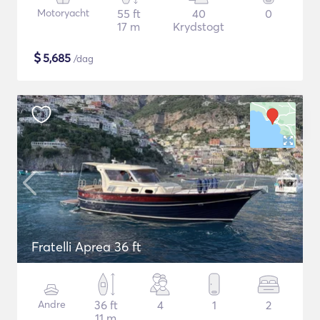
Motoryacht
55 ft
40
0
17 m
Krydstogt
$
5,685
/dag
Fratelli Aprea 36 ft
Andre
36 ft
4
1
2
11 m