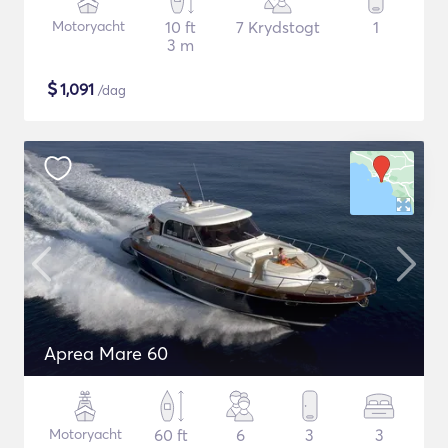
Motoryacht
10 ft
7 Krydstogt
1
3 m
$
1,091
/dag
Aprea Mare 60
Motoryacht
60 ft
6
3
3