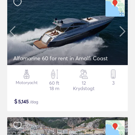
Alfamarine 60 for rent in Amalfi Coast
Motoryacht
60 ft
12
3
18 m
Krydstogt
$
5,145
/dag