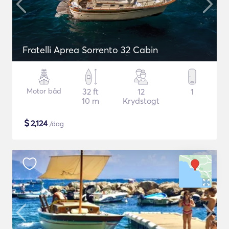
Fratelli Aprea Sorrento 32 Cabin
Motor båd
32 ft
12
1
10 m
Krydstogt
$
2,124
/dag