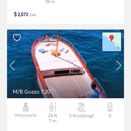
18 m
$
2,572
/nat
M/B Gozzo 7.20
Motoryacht
24 ft
5 Krydstogt
0
7 m