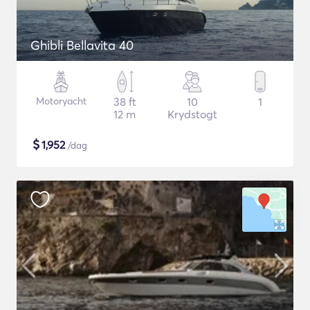
Ghibli Bellavita 40
Motoryacht
38 ft
10
1
12 m
Krydstogt
$
1,952
/dag