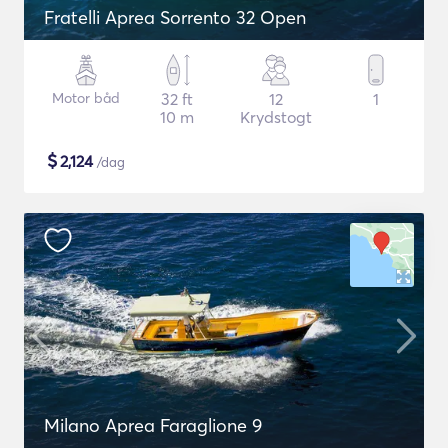
Fratelli Aprea Sorrento 32 Open
Motor båd
32 ft
12
1
10 m
Krydstogt
$
2,124
/dag
Milano Aprea Faraglione 9