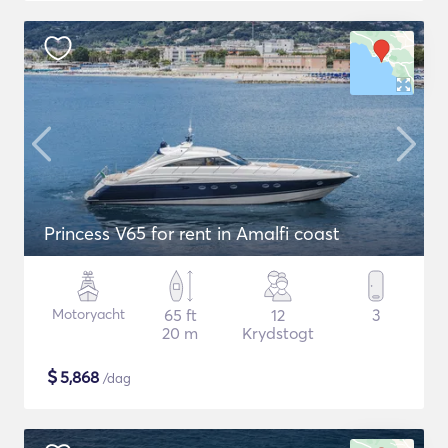
Princess V65 for rent in Amalfi coast
Motoryacht
65 ft
12
3
20 m
Krydstogt
$
5,868
/dag