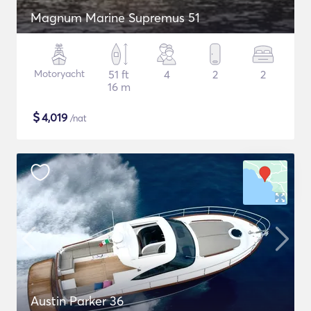
Magnum Marine Supremus 51
Motoryacht
51 ft
4
2
2
16 m
$
4,019
/nat
Austin Parker 36