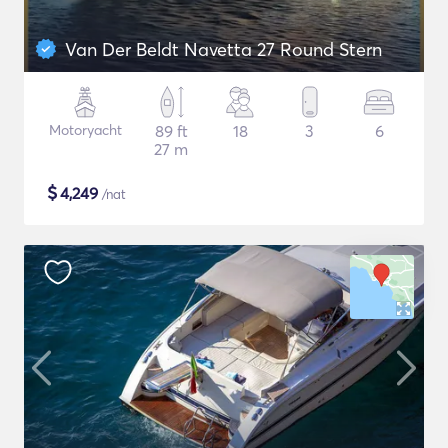
Van Der Beldt Navetta 27 Round Stern
Motoryacht
89 ft
18
3
6
27 m
$
4,249
/nat