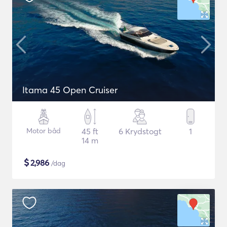
Itama 45 Open Cruiser
Motor båd
45 ft
6 Krydstogt
1
14 m
$
2,986
/dag