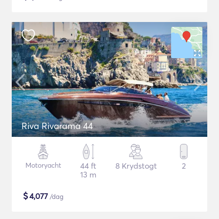
Riva Rivarama 44
Motoryacht
44 ft
8 Krydstogt
2
13 m
$
4,077
/dag