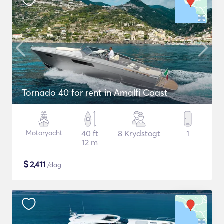
Tornado 40 for rent in Amalfi Coast
Motoryacht
40 ft
8 Krydstogt
1
12 m
$
2,411
/dag