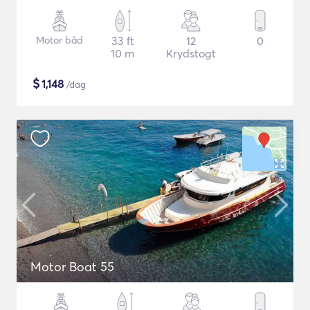
Motor båd
33 ft
12
0
10 m
Krydstogt
$
1,148
/dag
Motor Boat 55