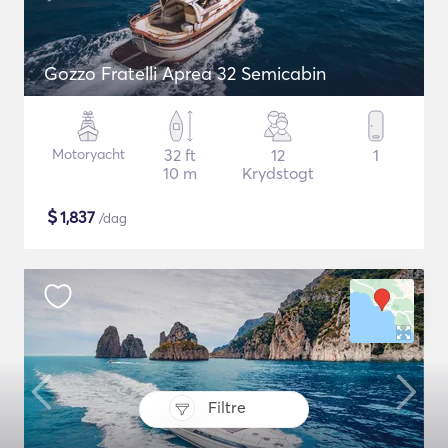
Gozzo Fratelli Aprea 32 Semicabin
Motoryacht
32 ft
12
1
10 m
Krydstogt
$
1,837
/dag
Filtre