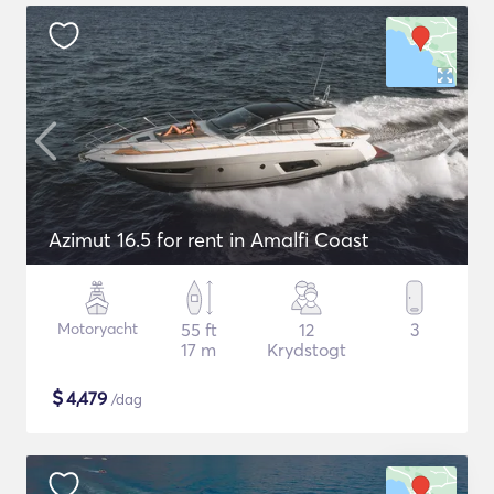
Azimut 16.5 for rent in Amalfi Coast
Motoryacht
55 ft
12
3
17 m
Krydstogt
$
4,479
/dag