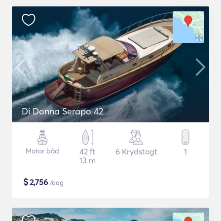
Di Donna Serapo 42
Motor båd
42 ft
6 Krydstogt
1
13 m
$
2,756
/dag