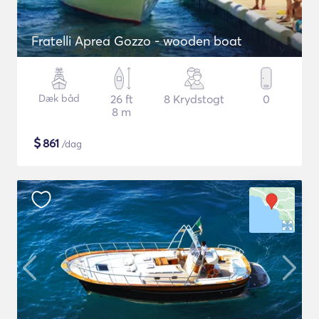
Fratelli Aprea Gozzo - wooden boat
Dæk båd
26 ft
8 Krydstogt
0
8 m
$
861
/dag