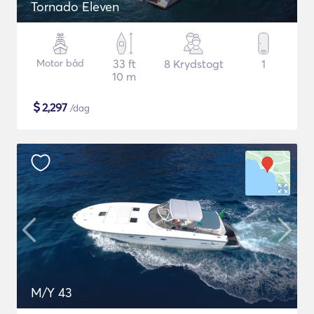
Tornado Eleven
Motor båd
33 ft
8 Krydstogt
1
10 m
$
2,297
/dag
M/Y 43