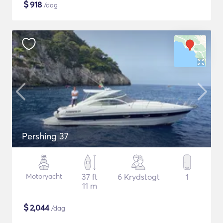
$
918
/dag
Pershing 37
Motoryacht
37 ft
6 Krydstogt
1
11 m
$
2,044
/dag