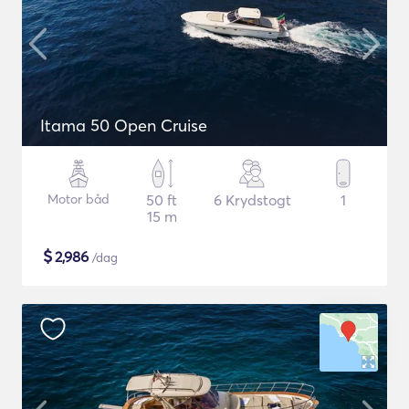
Itama 50 Open Cruise
Motor båd
50 ft
6 Krydstogt
1
15 m
$
2,986
/dag