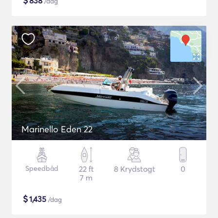
$
838
/dag
Marinello Eden 22
Speedbåd
22 ft
8 Krydstogt
0
7 m
$
1,435
/dag