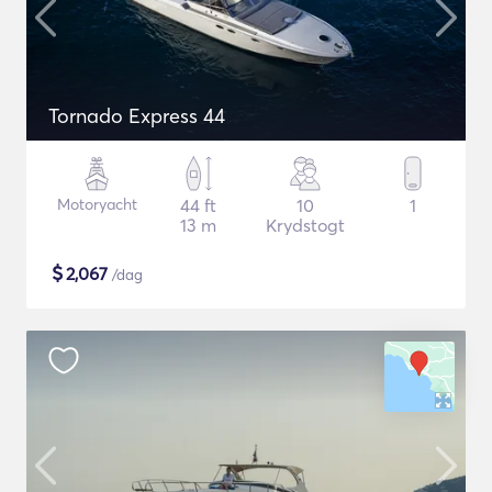
Tornado Express 44
Motoryacht
44 ft
10
1
13 m
Krydstogt
$
2,067
/dag