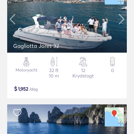
Gagliotta Jores 32
Motoryacht
32 ft
12
0
10 m
Krydstogt
$
1,952
/dag