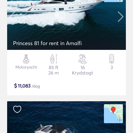
Princess 81 for rent in Amalfi
Motoryacht
85 ft
16
3
26 m
Krydstogt
$
11,083
/dag