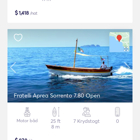
$
1,418
/nat
Fratelli Aprea Sorrento 7.80 Open
Motor båd
25 ft
7 Krydstogt
0
8 m