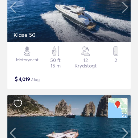
Klase 50
Motoryacht
50 ft
12
2
15 m
Krydstogt
$
4,019
/dag