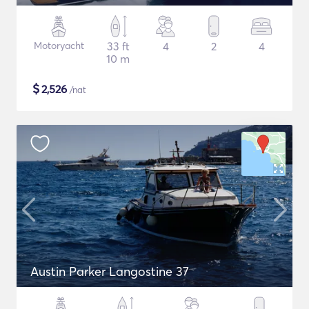
Motoryacht
33 ft
4
2
4
10 m
$
2,526
/nat
Austin Parker Langostine 37