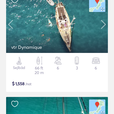
vtr Dynamique
Sejlbåd
66 ft
6
3
6
20 m
$
1,558
/nat