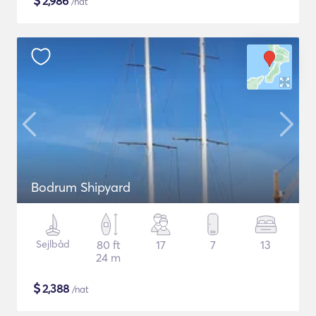
$
2,986
/nat
Bodrum Shipyard
Sejlbåd
80 ft
17
7
13
24 m
$
2,388
/nat