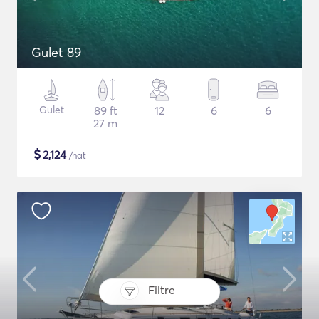
Gulet 89
Gulet
89 ft
12
6
6
27 m
$
2,124
/nat
Filtre