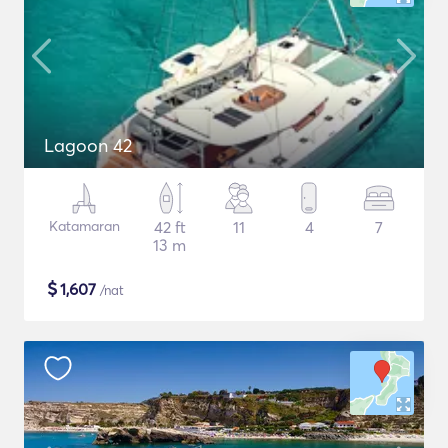
Lagoon 42
Katamaran
42 ft
11
4
7
13 m
$
1,607
/nat