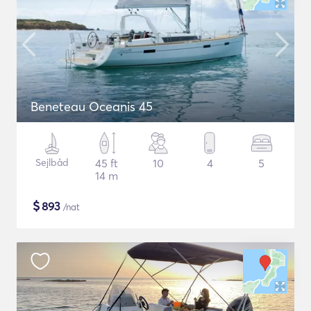
Beneteau Oceanis 45
Sejlbåd
45 ft
10
4
5
14 m
$
893
/nat