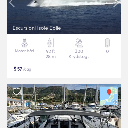
Escursioni Isole Eolie
Motor båd
92 ft
300
0
28 m
Krydstogt
$
57
/dag