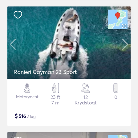
Ranieri Cayman 23 Sport
Motoryacht
23 ft
12
0
7 m
Krydstogt
$
516
/dag