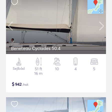
Beneteau Cyclades 50.4
Sejlbåd
51 ft
10
4
5
16 m
$
942
/nat