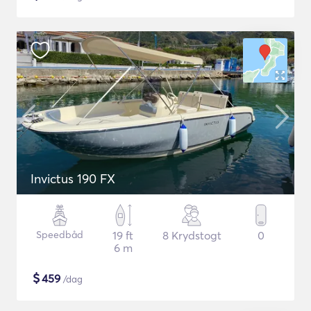
Invictus 190 FX
Speedbåd
19 ft
8 Krydstogt
0
6 m
$
459
/dag