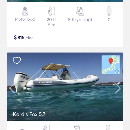
Motor båd
20 ft
8 Krydstogt
0
6 m
$
815
/dag
Kardis Fox 5.7