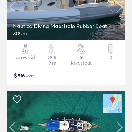
Nautica Diving Maestrale Rubber Boat
300hp
Speedbåd
28 ft
16
0
9 m
Krydstogt
$
516
/dag