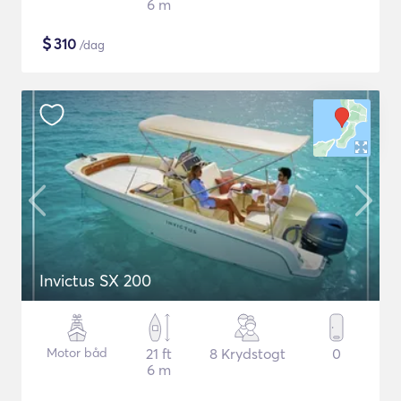
6 m
$
310
/dag
Invictus SX 200
Motor båd
21 ft
8 Krydstogt
0
6 m