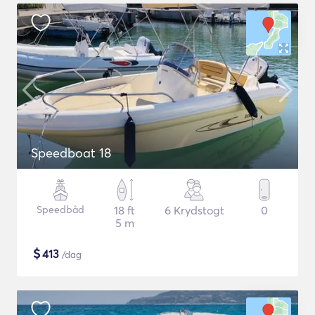
Speedboat 18
Speedbåd
18 ft
6 Krydstogt
0
5 m
$
413
/dag