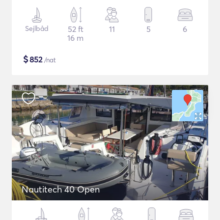
Sejlbåd
52 ft
11
5
6
16 m
$
852
/nat
Nautitech 40 Open