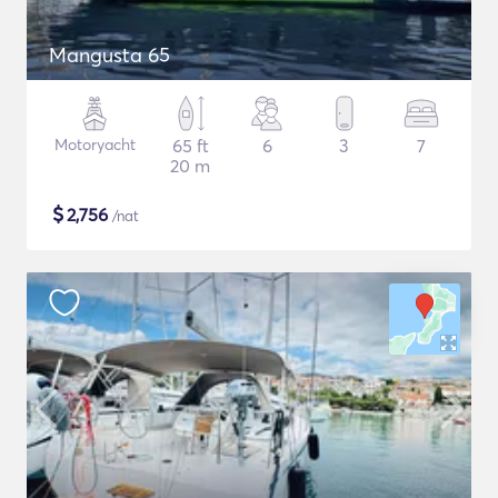
Mangusta 65
Motoryacht
65 ft
6
3
7
20 m
$
2,756
/nat