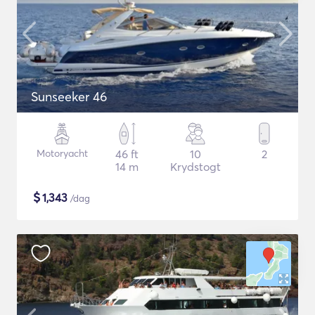
Sunseeker 46
Motoryacht
46 ft
10
2
14 m
Krydstogt
$
1,343
/dag