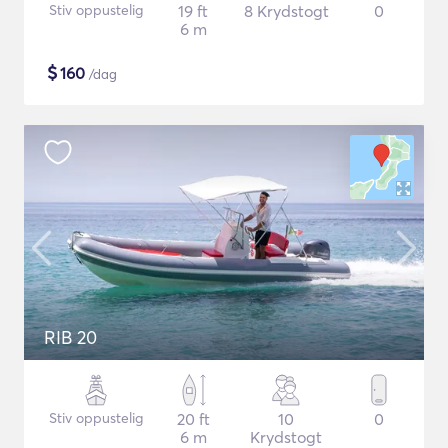
Stiv oppustelig
19 ft
8 Krydstogt
0
6 m
$
160
/dag
RIB 20
Stiv oppustelig
20 ft
10
0
6 m
Krydstogt