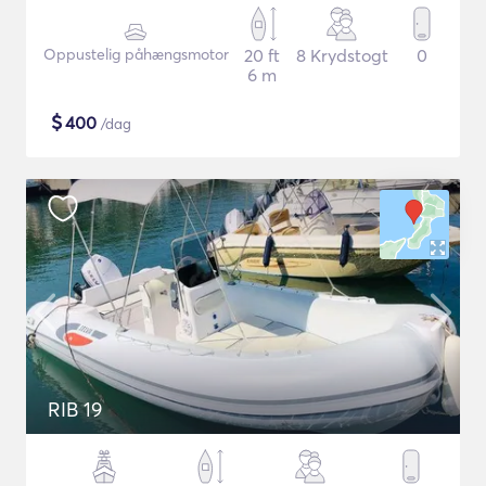
Oppustelig påhængsmotor
20 ft
8 Krydstogt
0
6 m
$
400
/dag
RIB 19