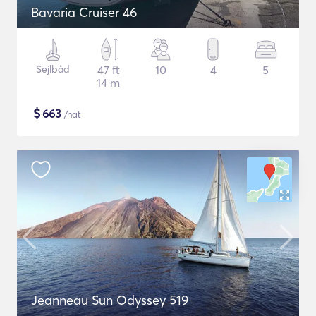
Bavaria Cruiser 46
Sejlbåd
47 ft
10
4
5
14 m
$
663
/nat
Jeanneau Sun Odyssey 519