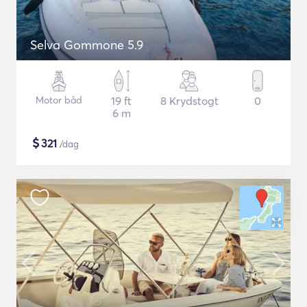
Selva Gommone 5.9
Motor båd
19 ft
8 Krydstogt
0
6 m
$
321
/dag