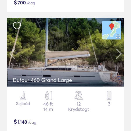
$
700
/dag
Dufour 460 Grand Large
Sejlbåd
46 ft
12
3
14 m
Krydstogt
$
1,148
/dag