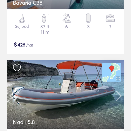
Bavaria C38
Sejlbåd
37 ft
6
3
3
11 m
$
426
/nat
Nadir 5.8