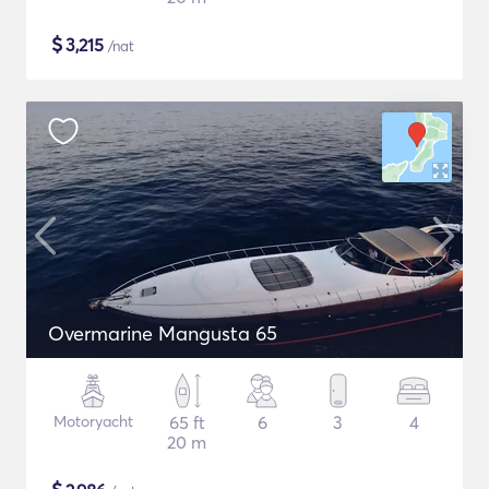
$
3,215
/nat
Overmarine Mangusta 65
Motoryacht
65 ft
6
3
4
20 m