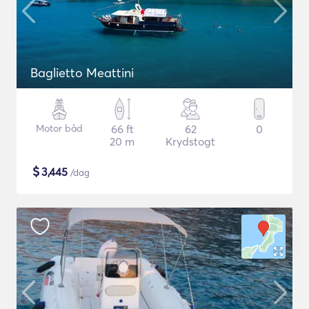
Baglietto Meattini
Motor båd
66 ft
62
0
20 m
Krydstogt
$
3,445
/dag