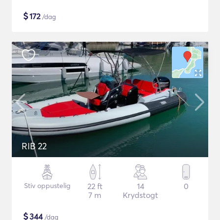
$
172
/dag
RIB 22
Stiv oppustelig
22 ft
14
0
7 m
Krydstogt
$
344
/dag