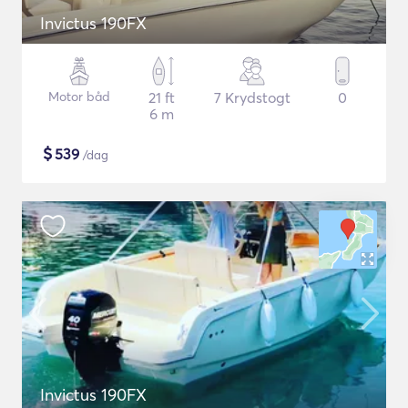
Invictus 190FX
Motor båd
21 ft
7 Krydstogt
0
6 m
$
539
/dag
Invictus 190FX