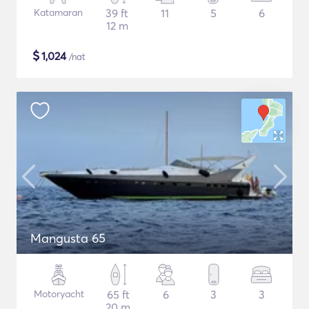
Katamaran
39 ft
11
5
6
12 m
$
1,024
/nat
Mangusta 65
Motoryacht
65 ft
6
3
3
20 m