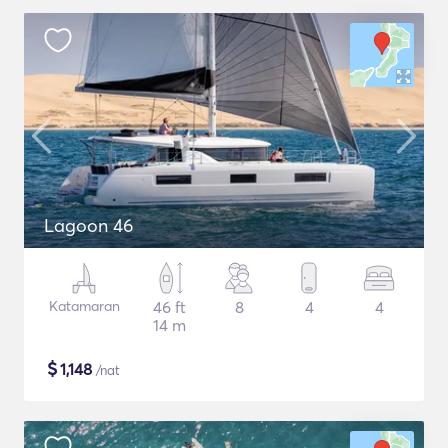
Lagoon 46
Katamaran
46 ft
8
4
4
14 m
$
1,148
/nat