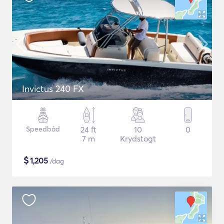
Invictus 240 FX
Speedbåd
24 ft
10
0
7 m
Krydstogt
$
1,205
/dag