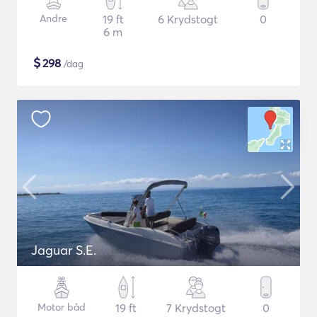
Andre
19 ft
6 Krydstogt
0
6 m
$
298
/dag
Jaguar S.E.
Motor båd
19 ft
7 Krydstogt
0