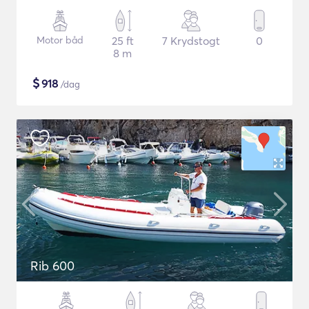
Motor båd
25 ft
7 Krydstogt
0
8 m
$
918
/dag
Rib 600