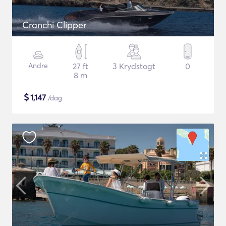
Cranchi Clipper
Andre
27 ft
3 Krydstogt
0
8 m
$
1,147
/dag