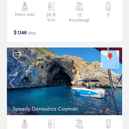
Motor båd
30 ft
12
0
9 m
Krydstogt
$
1,148
/dag
Speedy Donautica Cayman