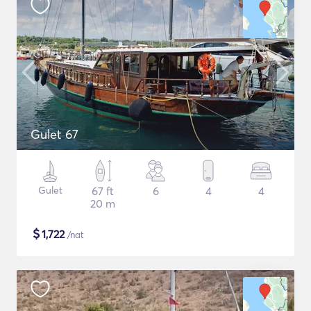
Gulet 67
Gulet
67 ft
6
4
4
20 m
$
1,722
/nat