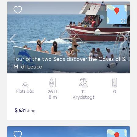
Tour of the two Seas discover the Caves of S.
M. di Leuca
Flats båd
26 ft
12
0
8 m
Krydstogt
$
631
/dag