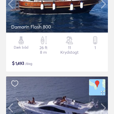
Damarin Flash 800
Dæk båd
26 ft
11
1
8 m
Krydstogt
$
1,493
/dag