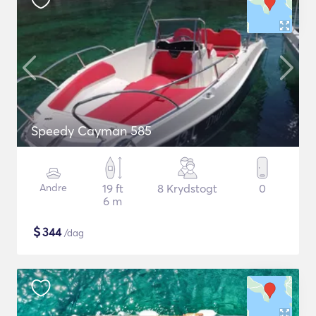
Speedy Cayman 585
Andre
19 ft
8 Krydstogt
0
6 m
$
344
/dag