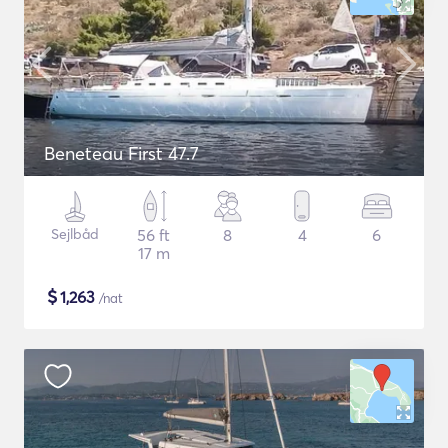
Beneteau First 47.7
Sejlbåd
56 ft
8
4
6
17 m
$
1,263
/nat