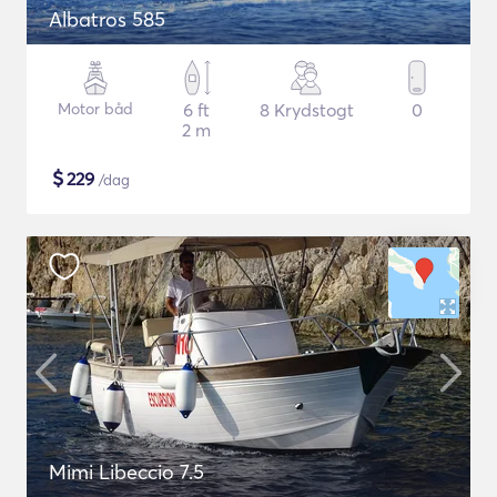
Albatros 585
Motor båd
6 ft
8 Krydstogt
0
2 m
$
229
/dag
Mimi Libeccio 7.5