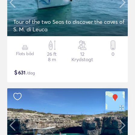
Tour of the two Seas to discover the caves of
S. M. di Leuca
Flats båd
26 ft
12
0
8 m
Krydstogt
$
631
/dag