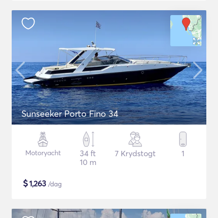
Sunseeker Porto Fino 34
Motoryacht
34 ft
7 Krydstogt
1
10 m
$
1,263
/dag