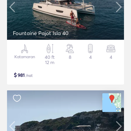
Fountaine Pajot Isla 40
Katamaran
40 ft
8
4
4
12 m
$
981
/nat