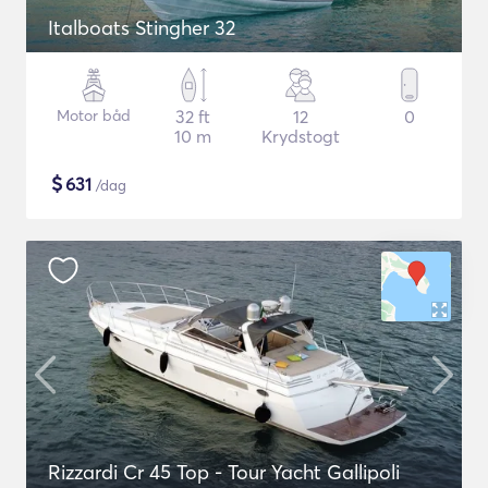
Italboats Stingher 32
Motor båd
32 ft
12
0
10 m
Krydstogt
$
631
/dag
Rizzardi Cr 45 Top - Tour Yacht Gallipoli