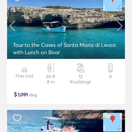
Tour to the Caves of Santa Maria di Leuca
with Lunch on Boar
Flats båd
26 ft
12
0
8 m
Krydstogt
$
1,091
/dag