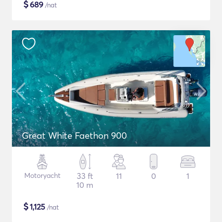
$
689
/nat
Great White Faethon 900
Motoryacht
33 ft
11
0
1
10 m
$
1,125
/nat