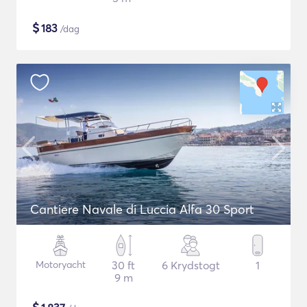
$
183
/dag
Cantiere Navale di Luccia Alfa 30 Sport
Motoryacht
30 ft
6 Krydstogt
1
9 m