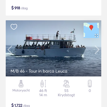
$
918
/dag
M/B 46 - Tour in barca Leuca
Motoryacht
46 ft
55
0
14 m
Krydstogt
$
1,722
/dag