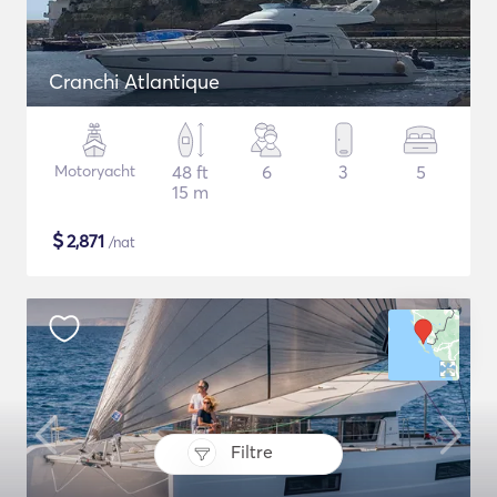
Cranchi Atlantique
Motoryacht
48 ft
6
3
5
15 m
$
2,871
/nat
Filtre