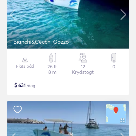
Bianchi&Cecchi Gozzo
Flats båd
26 ft
12
0
8 m
Krydstogt
$
631
/dag