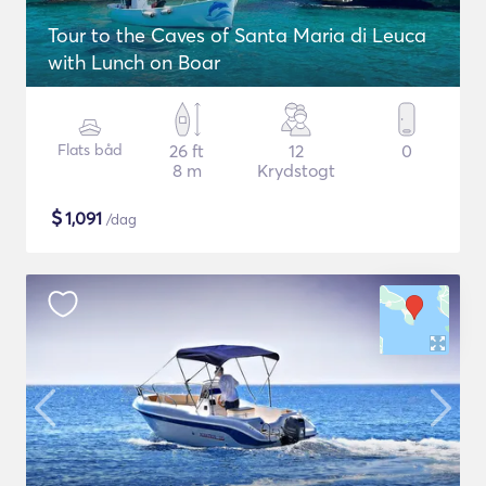
Tour to the Caves of Santa Maria di Leuca
with Lunch on Boar
Flats båd
26 ft
12
0
8 m
Krydstogt
$
1,091
/dag