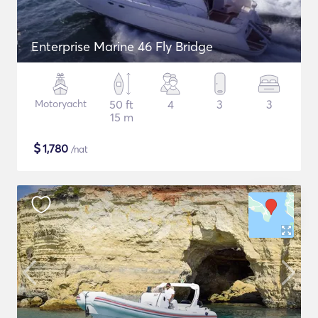
Enterprise Marine 46 Fly Bridge
Motoryacht
50 ft
4
3
3
15 m
$
1,780
/nat