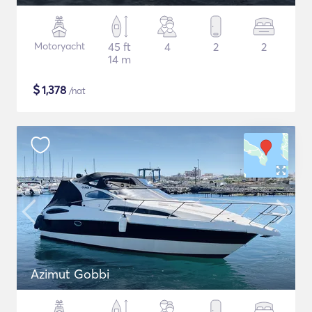
Motoryacht
45 ft
4
2
2
14 m
$
1,378
/nat
Azimut Gobbi