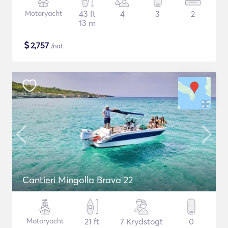
Motoryacht
43 ft
4
3
2
13 m
$
2,757
/nat
Cantieri Mingolla Brava 22
Motoryacht
21 ft
7 Krydstogt
0