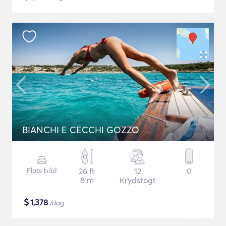
BIANCHI E CECCHI GOZZO
Flats båd
26 ft
12
0
8 m
Krydstogt
$
1,378
/dag