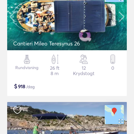
Cantieri Mileo Teresynus 26
Rundvisning
26 ft
12
0
8 m
Krydstogt
$
918
/dag