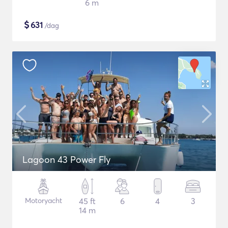
6 m
$
631
/dag
Lagoon 43 Power Fly
Motoryacht
45 ft
6
4
3
14 m