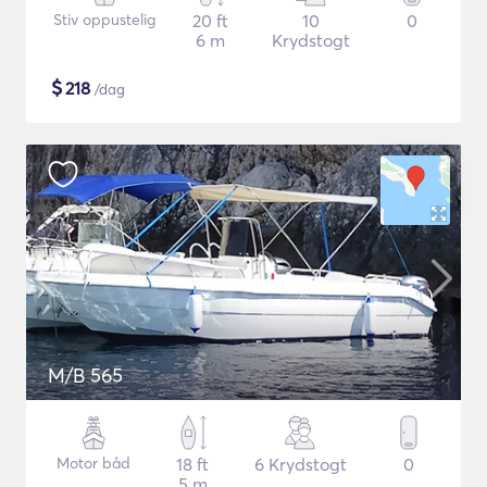
Stiv oppustelig
20 ft
10
0
6 m
Krydstogt
$
218
/dag
M/B 565
Motor båd
18 ft
6 Krydstogt
0
5 m