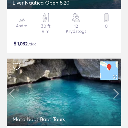
Liver Nautica Open 8.20
Andre
30 ft
12
0
9 m
Krydstogt
$
1,032
/dag
Motorboat Boat Tours