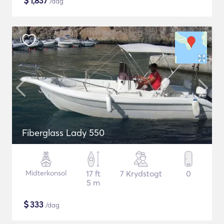
$
1,837
/dag
Fiberglass Lady 550
Midterkonsol
17 ft
7 Krydstogt
0
5 m
$
333
/dag