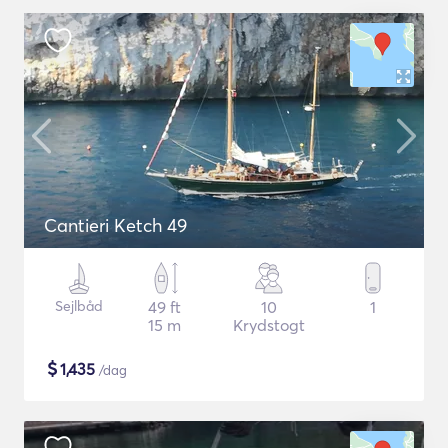
Cantieri Ketch 49
Sejlbåd
49 ft
10
1
15 m
Krydstogt
$
1,435
/dag