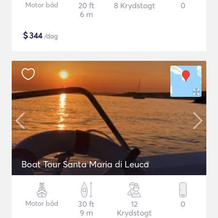
Motor båd
20 ft
8 Krydstogt
0
6 m
$
344
/dag
Boat Tour Santa Maria di Leuca
Motor båd
30 ft
12
0
9 m
Krydstogt