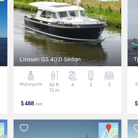
Linssen GS 40.0 Sedan
T
Motoryacht
42 ft
4
2
3
S
13 m
$
488
/nat