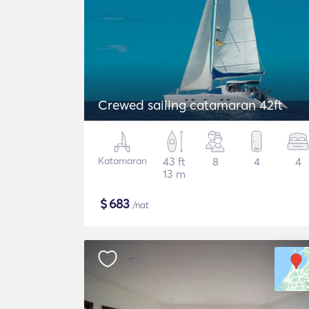
Crewed sailing catamaran 42ft
Katamaran
43 ft
8
4
4
13 m
$
683
/nat