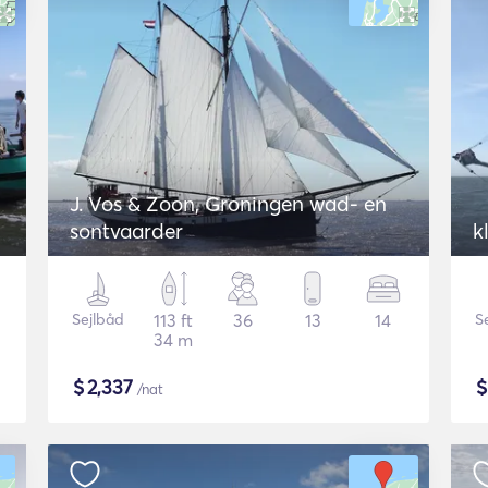
J. Vos & Zoon, Groningen wad- en
sontvaarder
k
Sejlbåd
113 ft
36
13
14
S
34 m
$
2,337
/nat