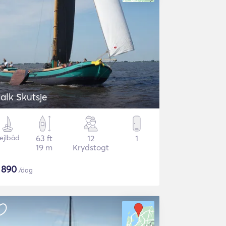
jalk Skutsje
ejlbåd
63 ft
12
1
19 m
Krydstogt
$
890
/dag