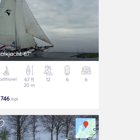
jalkjacht 67"
aditionel
67 ft
12
6
6
20 m
$
746
/nat