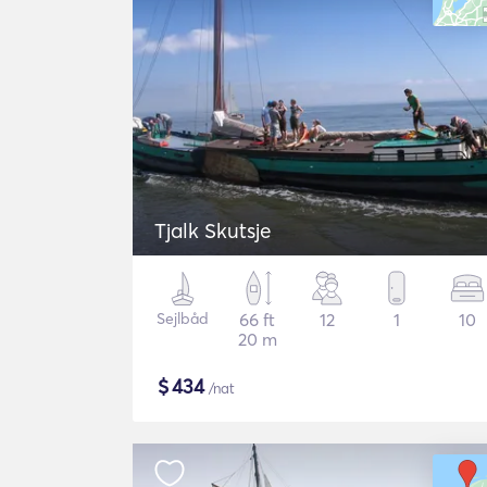
Tjalk Skutsje
Sejlbåd
66 ft
12
1
10
20 m
$
434
/nat