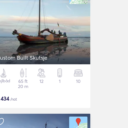
ustom Built Skutsje
ejlbåd
65 ft
12
1
10
20 m
$
434
/nat