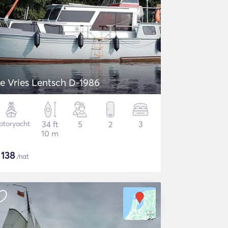
e Vries Lentsch D-1986
otoryacht
34 ft
5
2
3
10 m
$
138
/nat