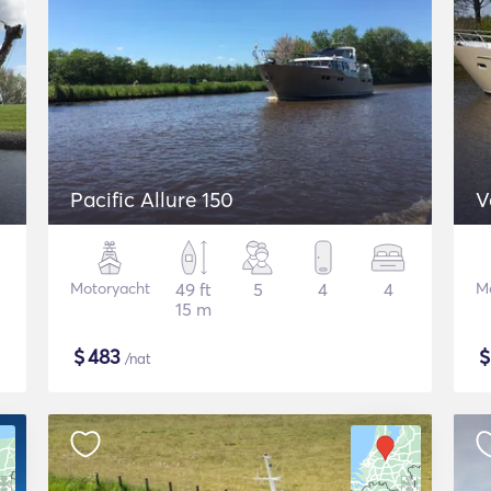
Pacific Allure 150
V
Motoryacht
49 ft
5
4
4
M
15 m
$
483
/nat