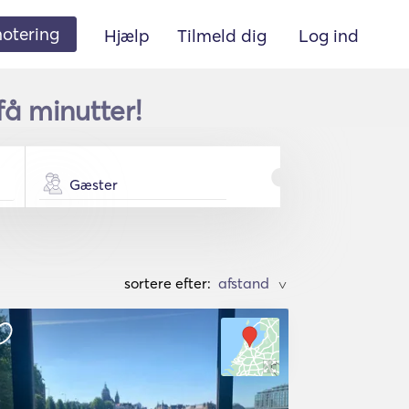
 notering
Hjælp
Tilmeld dig
Log ind
få minutter!
Gæster
sortere efter:
>