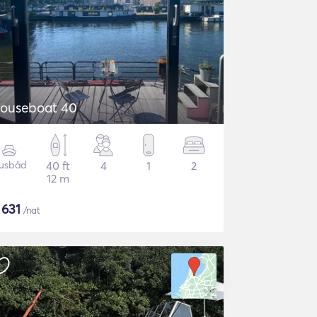
ouseboat 40
usbåd
40 ft
4
1
2
12 m
$
631
/nat