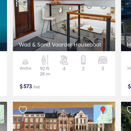
Wad & Sond Vaarder Houseboat
H
Andre
92 ft
4
2
3
H
28 m
$
573
/nat