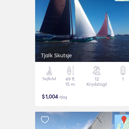
Tjalk Skutsje
Sejlbåd
49 ft
12
1
15 m
Krydstogt
$
1,004
/dag