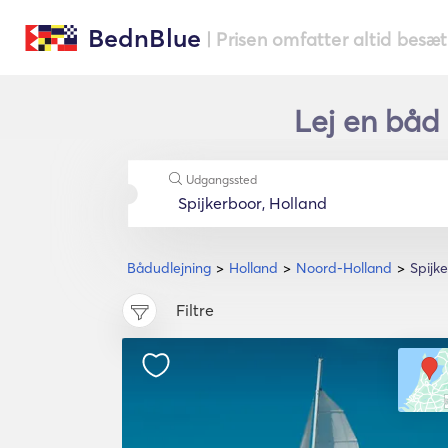
BednBlue
| Prisen omfatter altid besæ
Lej en båd 
Udgangssted
Bådudlejning
Holland
Noord-Holland
Spijk
Filtre