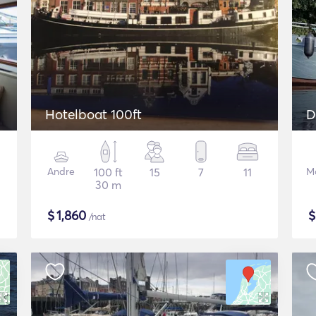
Hotelboat 100ft
D
Andre
100 ft
15
7
11
M
30 m
$
1,860
/nat