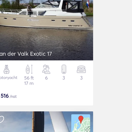
an der Valk Exotic 17
otoryacht
56 ft
6
3
3
17 m
$
516
/nat