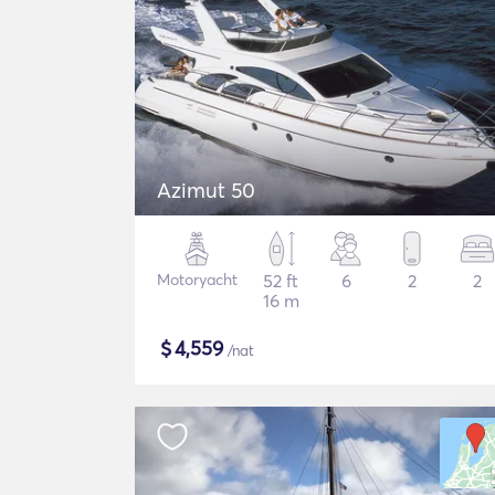
Azimut 50
Motoryacht
52 ft
6
2
2
16 m
$
4,559
/nat