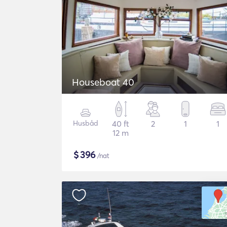
Houseboat 40
Husbåd
40 ft
2
1
1
12 m
$
396
/nat