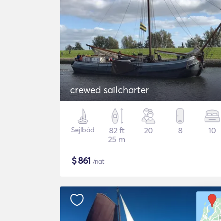
crewed sailcharter
Sejlbåd
82 ft
20
8
10
25 m
$
861
/nat