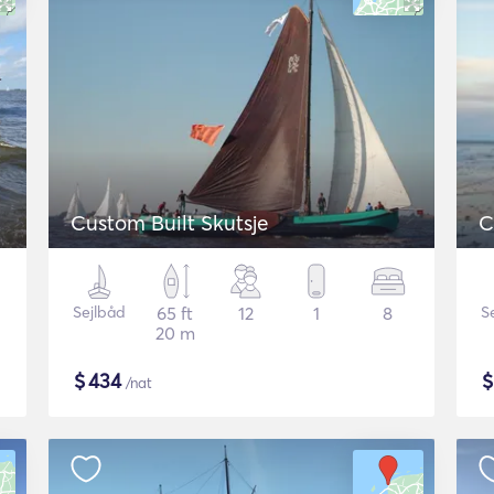
Custom Built Skutsje
C
Sejlbåd
65 ft
12
1
8
S
20 m
$
434
/nat