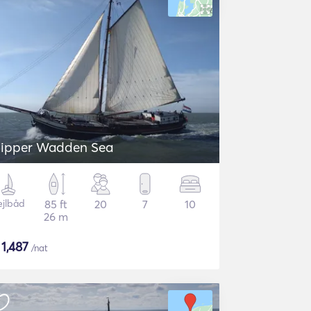
lipper Wadden Sea
ejlbåd
85 ft
20
7
10
26 m
$
1,487
/nat