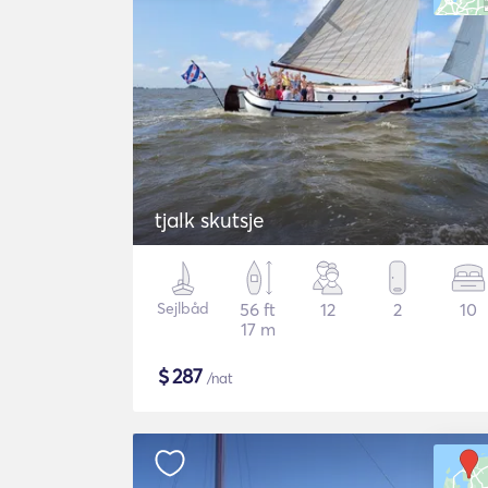
tjalk skutsje
Sejlbåd
56 ft
12
2
10
17 m
$
287
/nat