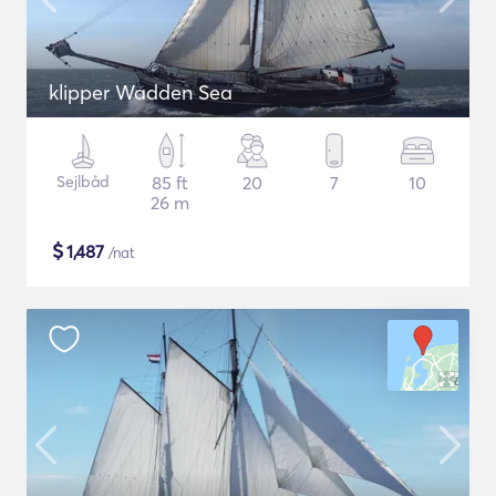
klipper Wadden Sea
Sejlbåd
85 ft
20
7
10
26 m
$
1,487
/nat