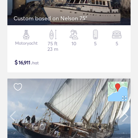
Custom based on Nelson 75"
Motoryacht
75 ft
10
5
5
23 m
$
16,911
/nat