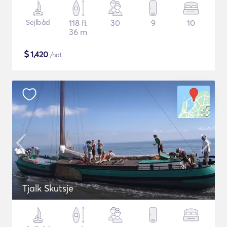
Sejlbåd
118 ft
30
9
10
36 m
$
1,420
/nat
Tjalk Skutsje