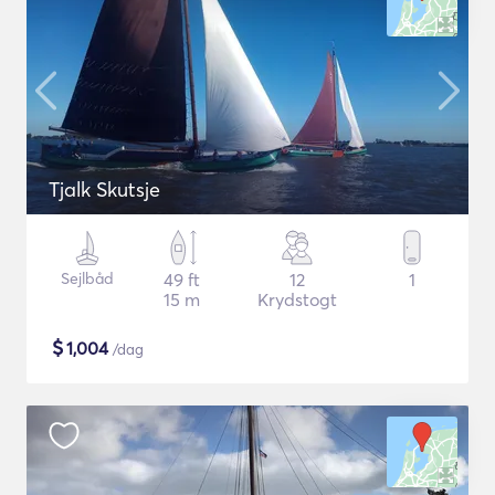
Tjalk Skutsje
Sejlbåd
49 ft
12
1
15 m
Krydstogt
$
1,004
/dag