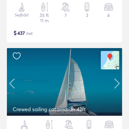
Sejlbåd
35 ft
7
3
4
11 m
$
437
/nat
Crewed sailing catamaran 42ft