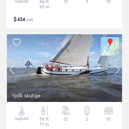
Sejlbåd
66 ft
12
1
10
20 m
$
434
/nat
tjalk skutsje
Sejlbåd
56 ft
12
2
10
17 m