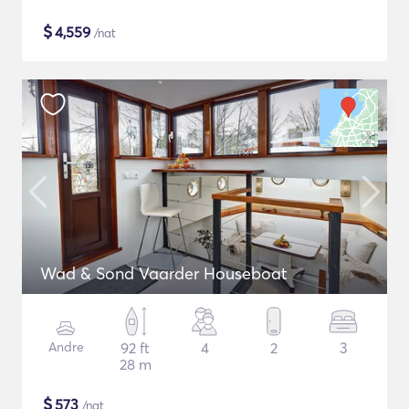
$
4,559
/nat
Wad & Sond Vaarder Houseboat
Andre
92 ft
4
2
3
28 m
$
573
/nat