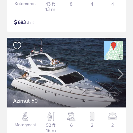
Katamaran
43 ft
8
4
4
13 m
$
683
/nat
Azimut 50
Motoryacht
52 ft
6
2
2
16 m