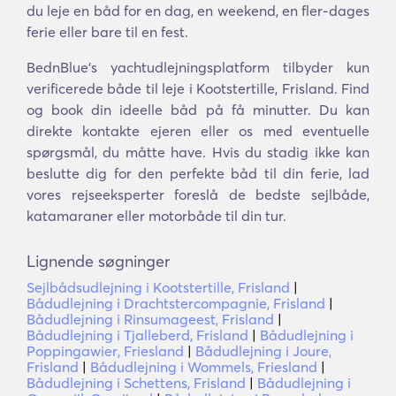
du leje en båd for en dag, en weekend, en fler-dages
ferie eller bare til en fest.
BednBlue's yachtudlejningsplatform tilbyder kun
verificerede både til leje i Kootstertille, Frisland. Find
og book din ideelle båd på få minutter. Du kan
direkte kontakte ejeren eller os med eventuelle
spørgsmål, du måtte have. Hvis du stadig ikke kan
beslutte dig for den perfekte båd til din ferie, lad
vores rejseeksperter foreslå de bedste sejlbåde,
katamaraner eller motorbåde til din tur.
Lignende søgninger
Sejlbådsudlejning i Kootstertille, Frisland
|
Bådudlejning i Drachtstercompagnie, Frisland
|
Bådudlejning i Rinsumageest, Frisland
|
Bådudlejning i Tjalleberd, Frisland
|
Bådudlejning i
Poppingawier, Friesland
|
Bådudlejning i Joure,
Frisland
|
Bådudlejning i Wommels, Friesland
|
Bådudlejning i Schettens, Frisland
|
Bådudlejning i