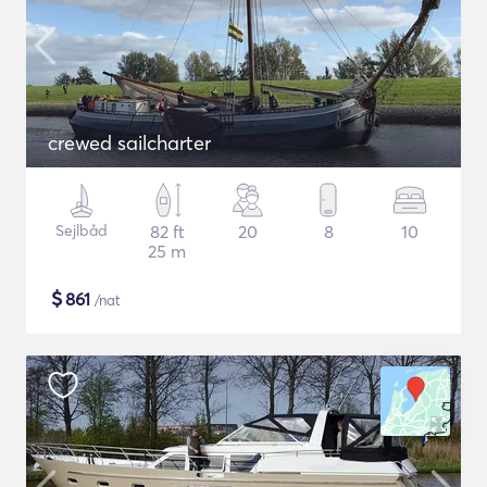
crewed sailcharter
Sejlbåd
82 ft
20
8
10
25 m
$
861
/nat