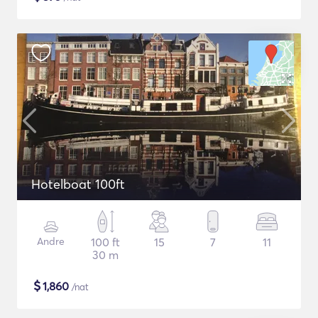
Hotelboat 100ft
Andre
100 ft
15
7
11
30 m
$
1,860
/nat