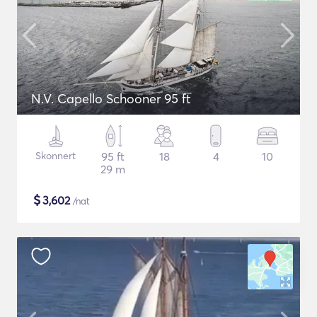
N.V. Capello Schooner 95 ft
Skonnert
95 ft
18
4
10
29 m
$
3,602
/nat