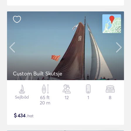
Custom Built Skutsje
Sejlbåd
65 ft
12
1
8
20 m
$
434
/nat