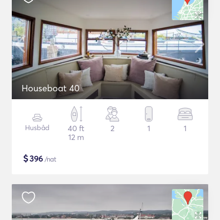
Houseboat 40
Husbåd
40 ft
2
1
1
12 m
$
396
/nat