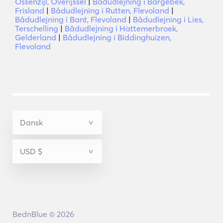
Ossenzijl, Overijssel
|
Bådudlejning i Bargebek,
Frisland
|
Bådudlejning i Rutten, Flevoland
|
Bådudlejning i Bant, Flevoland
|
Bådudlejning i Lies,
Terschelling
|
Bådudlejning i Hattemerbroek,
Gelderland
|
Bådudlejning i Biddinghuizen,
Flevoland
BednBlue © 2026