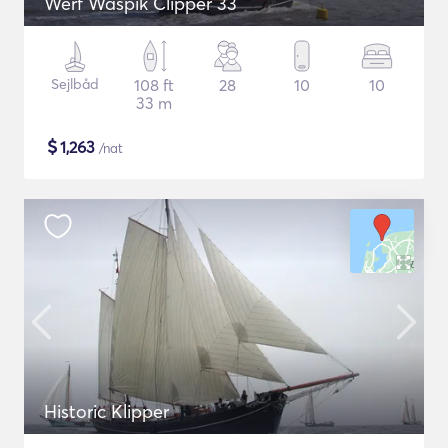
Werf Waspik Clipper 33
Sejlbåd
108 ft
28
10
10
33 m
$
1,263
/nat
Historic Klipper