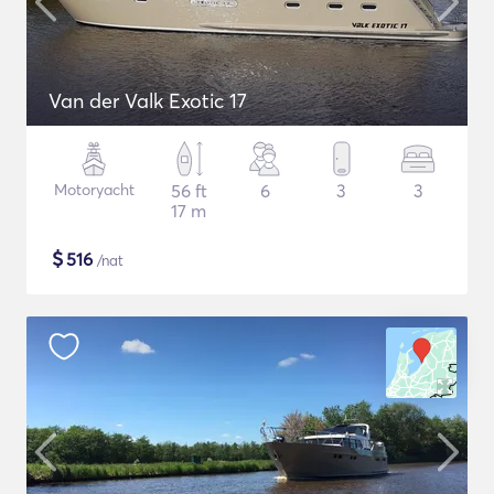
Van der Valk Exotic 17
Motoryacht
56 ft
6
3
3
17 m
$
516
/nat