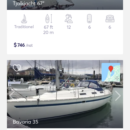
Tjalkjacht 67"
Traditionel
67 ft
12
6
6
20 m
$
746
/nat
Bavaria 35