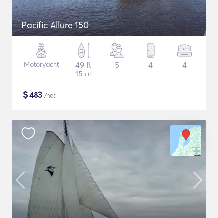
Pacific Allure 150
Motoryacht
49 ft
5
4
4
15 m
$
483
/nat