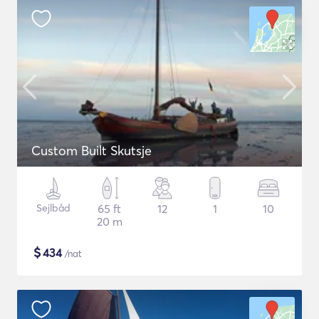
Custom Built Skutsje
Sejlbåd
65 ft
12
1
10
20 m
$
434
/nat