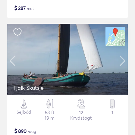
$
287
/nat
Tjalk Skutsje
Sejlbåd
63 ft
12
1
19 m
Krydstogt
$
890
/dag