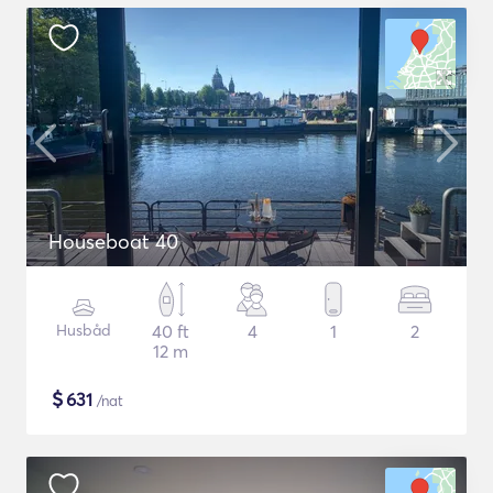
Houseboat 40
Husbåd
40 ft
4
1
2
12 m
$
631
/nat