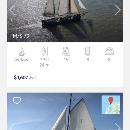
M/S 79
Sejlbåd
79 ft
16
8
8
24 m
$
1,607
/nat