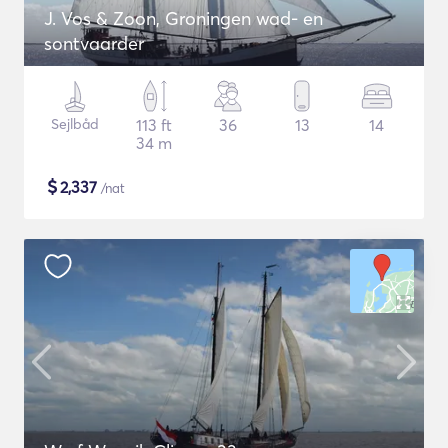
J. Vos & Zoon, Groningen wad- en
sontvaarder
Sejlbåd
113 ft
36
13
14
34 m
$
2,337
/nat