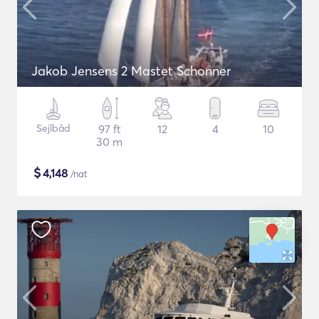
Jakob Jensens 2 Mastet Schonner
Sejlbåd
97 ft
12
4
10
30 m
$
4,148
/nat