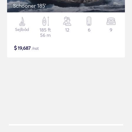
Schooner 185'
Sejlbåd
185 ft
12
6
9
56 m
$
19,687
/nat