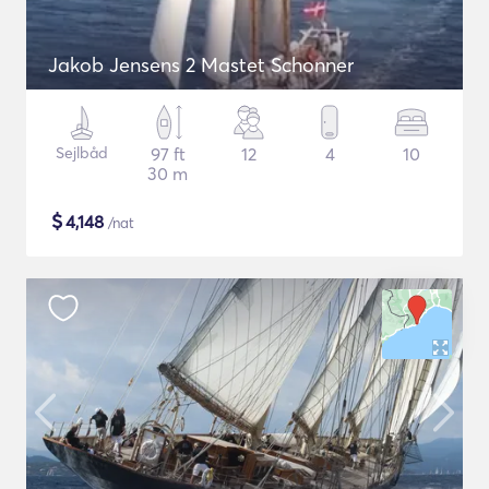
Jakob Jensens 2 Mastet Schonner
Sejlbåd
97 ft
12
4
10
30 m
$
4,148
/nat