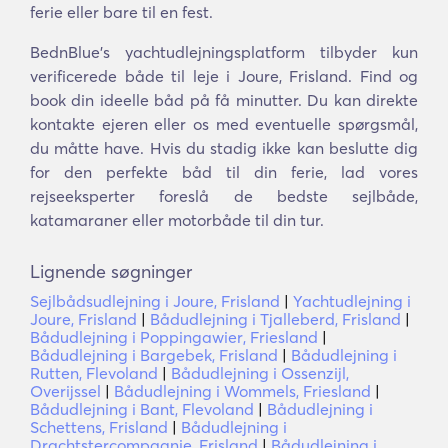
ferie eller bare til en fest.
BednBlue's yachtudlejningsplatform tilbyder kun
verificerede både til leje i Joure, Frisland. Find og
book din ideelle båd på få minutter. Du kan direkte
kontakte ejeren eller os med eventuelle spørgsmål,
du måtte have. Hvis du stadig ikke kan beslutte dig
for den perfekte båd til din ferie, lad vores
rejseeksperter foreslå de bedste sejlbåde,
katamaraner eller motorbåde til din tur.
Lignende søgninger
Sejlbådsudlejning i Joure, Frisland
|
Yachtudlejning i
Joure, Frisland
|
Bådudlejning i Tjalleberd, Frisland
|
Bådudlejning i Poppingawier, Friesland
|
Bådudlejning i Bargebek, Frisland
|
Bådudlejning i
Rutten, Flevoland
|
Bådudlejning i Ossenzijl,
Overijssel
|
Bådudlejning i Wommels, Friesland
|
Bådudlejning i Bant, Flevoland
|
Bådudlejning i
Schettens, Frisland
|
Bådudlejning i
Drachtstercompagnie, Frisland
|
Bådudlejning i