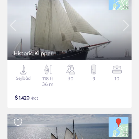
Historic Klipper
Sejlbåd
118 ft
30
9
10
36 m
$
1,420
/nat