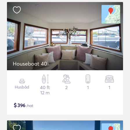
Houseboat 40
Husbåd
40 ft
2
1
1
12 m
$
396
/nat