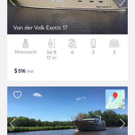
Van der Valk Exotic 17
Motoryacht
56 ft
6
3
3
17 m
$
516
/nat