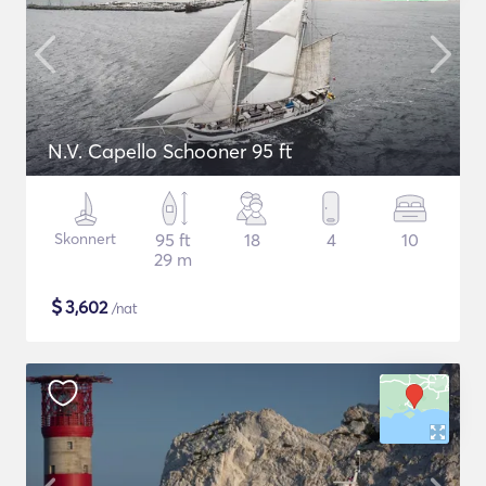
N.V. Capello Schooner 95 ft
Skonnert
95 ft
18
4
10
29 m
$
3,602
/nat