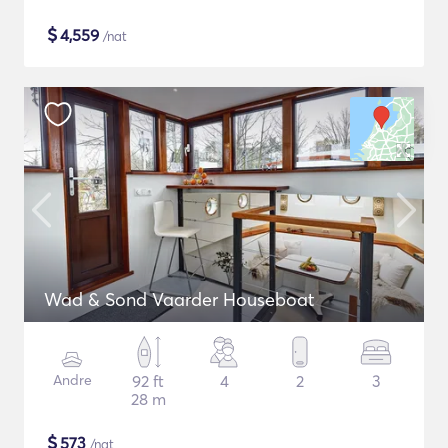
$
4,559
/nat
Wad & Sond Vaarder Houseboat
Andre
92 ft
4
2
3
28 m
$
573
/nat