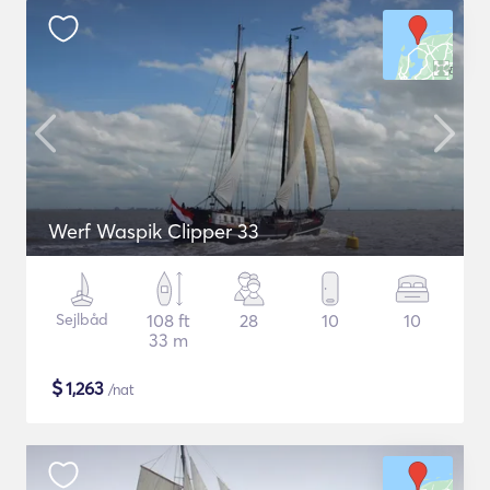
Werf Waspik Clipper 33
Sejlbåd
108 ft
28
10
10
33 m
$
1,263
/nat