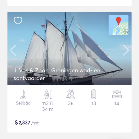
J. Vos & Zoon, Groningen wad- en
sontvaarder
Sejlbåd
113 ft
36
13
14
34 m
$
2,337
/nat