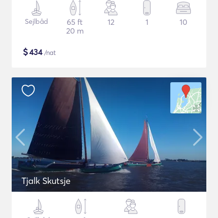
Sejlbåd
65 ft
12
1
10
20 m
$
434
/nat
Tjalk Skutsje