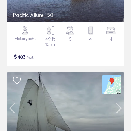
Pacific Allure 150
Motoryacht
49 ft
5
4
4
15 m
$
483
/nat