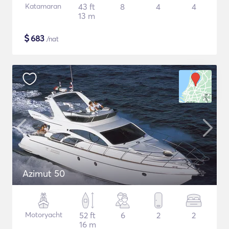
Katamaran
43 ft
8
4
4
13 m
$
683
/nat
Azimut 50
Motoryacht
52 ft
6
2
2
16 m