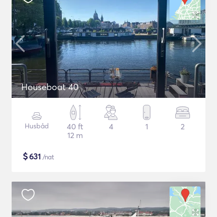
Houseboat 40
Husbåd
40 ft
4
1
2
12 m
$
631
/nat