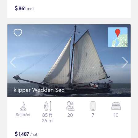
$
861
/nat
klipper Wadden Sea
Sejlbåd
85 ft
20
7
10
26 m
$
1,487
/nat