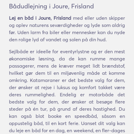
Bådudlejning i Joure, Frisland
Lej en båd i Joure, Frisland
med eller uden skipper
og oplev naturens seværdigheder og lyde som aldrig
før. Uden larm fra biler eller mennesker kan du nyde
den rolige lyd af vandet og solen på din hud.
Sejlbåde er ideelle for eventyrlystne og er den mest
økonomiske løsning, da de kan rumme mange
passagerer, mens de kræver meget lidt brændstof,
hvilket gør dem til en miljøvenlig måde at komme
omkring. Katamaraner er det bedste valg for dem,
der ønsker at rejse i luksus og komfort takket være
deres rummelighed. Endelig er motorbåde det
bedste valg for dem, der ønsker at besøge flere
steder på én tur, på grund af deres hastighed. Du
kan også blot booke en speedbåd, såsom en
oppustelig båd, til en kort ferie. Uanset dit valg kan
du leje en båd for en dag, en weekend, en fler-dages