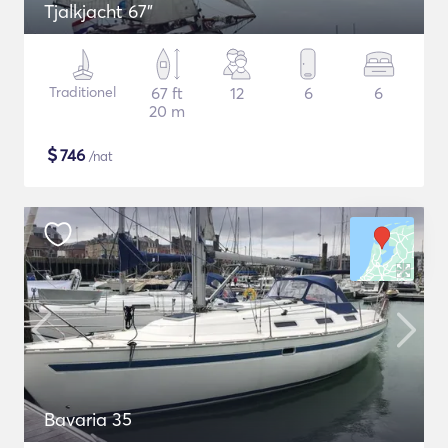
Tjalkjacht 67"
Traditionel
67 ft
12
6
6
20 m
$
746
/nat
Bavaria 35