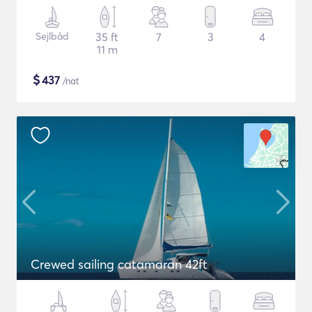
Sejlbåd
35 ft
7
3
4
11 m
$
437
/nat
Crewed sailing catamaran 42ft