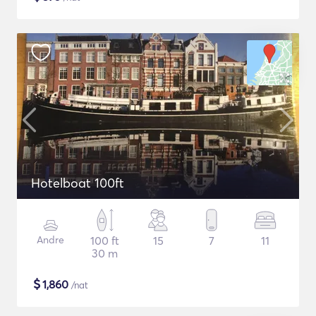
Hotelboat 100ft
Andre
100 ft
15
7
11
30 m
$
1,860
/nat