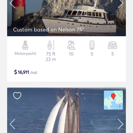
Custom based on Nelson 75"
Motoryacht
75 ft
10
5
5
23 m
$
16,911
/nat