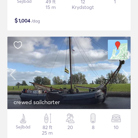
Sejlbåd
49 ft
12
1
15 m
Krydstogt
$
1,004
/dag
crewed sailcharter
Sejlbåd
82 ft
20
8
10
25 m