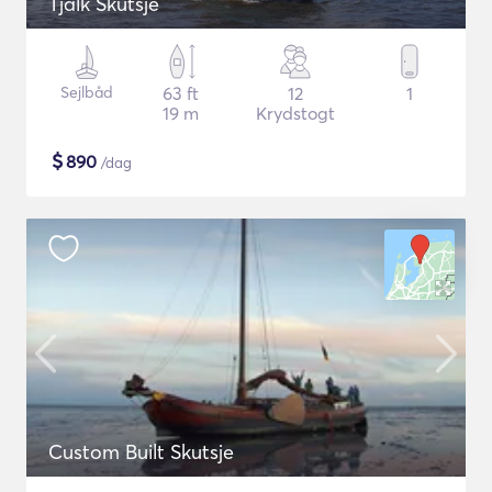
Tjalk Skutsje
Sejlbåd
63 ft
12
1
19 m
Krydstogt
$
890
/dag
Custom Built Skutsje