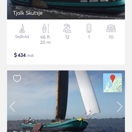
Tjalk Skutsje
Sejlbåd
66 ft
12
1
10
20 m
$
434
/nat