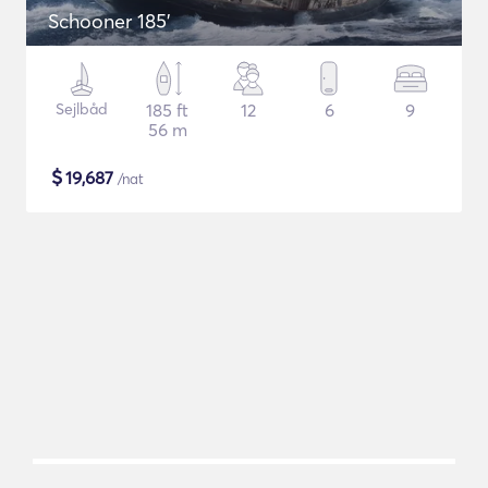
Schooner 185'
Sejlbåd
185 ft
12
6
9
56 m
$
19,687
/nat