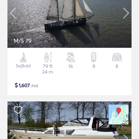
M/S 79
Sejlbåd
79 ft
16
8
8
24 m
$
1,607
/nat