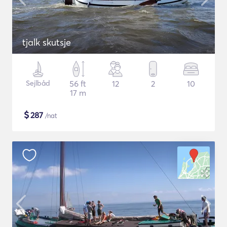
tjalk skutsje
Sejlbåd
56 ft
12
2
10
17 m
$
287
/nat