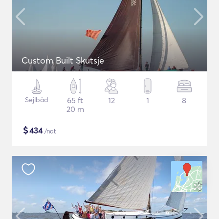
Custom Built Skutsje
Sejlbåd
65 ft
12
1
8
20 m
$
434
/nat