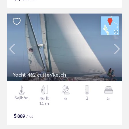
Yacht 462 cutter/ketch
Sejlbåd
46 ft
6
3
5
14 m
$
889
/nat