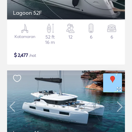
Lagoon 52F
Katamaran
52 ft
12
6
6
16 m
$
2,477
/nat