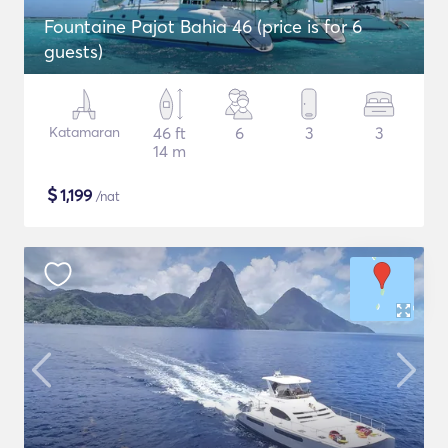
Fountaine Pajot Bahia 46 (price is for 6
guests)
Katamaran
46 ft
6
3
3
14 m
$
1,199
/nat