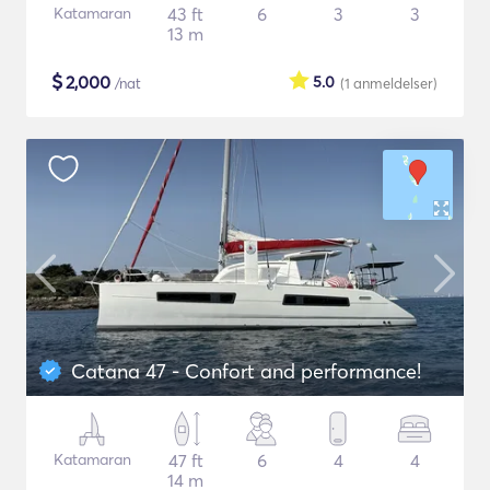
Katamaran
43 ft
6
3
3
13 m
$
2,000
5.0
/nat
(1
anmeldelser
)
Catana 47 - Confort and performance!
Katamaran
47 ft
6
4
4
14 m