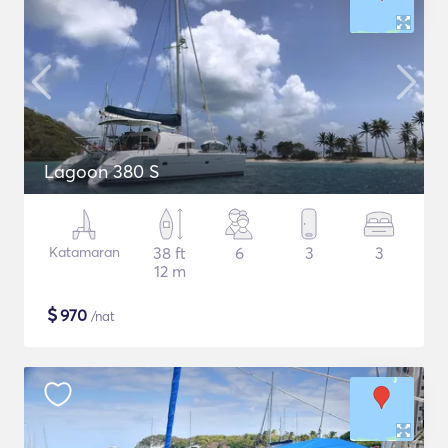
Lagoon 380 S
Katamaran
38 ft
6
3
3
12 m
$
970
/nat