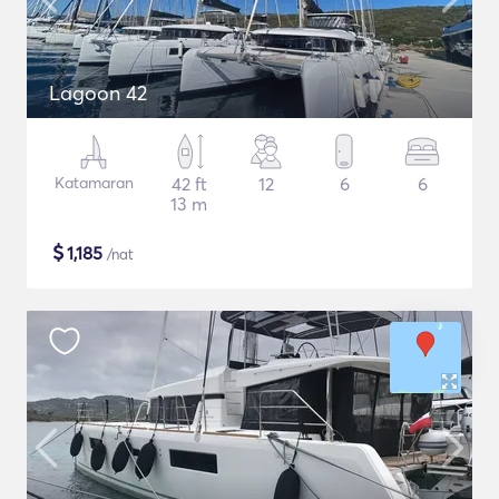
Lagoon 42
Katamaran
42 ft
12
6
6
13 m
$
1,185
/nat