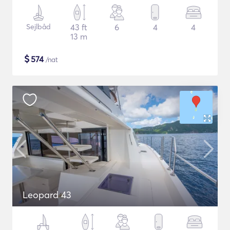
Sejlbåd
43 ft
6
4
4
13 m
$
574
/nat
Leopard 43