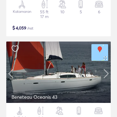
Katamaran
55 ft
10
5
6
17 m
$
4,059
/nat
Beneteau Oceanis 43