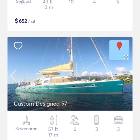
Sejlbåd
43 ft
10
4
5
13 m
$
652
/nat
Custom Designed 57
Katamaran
57 ft
6
3
3
17 m