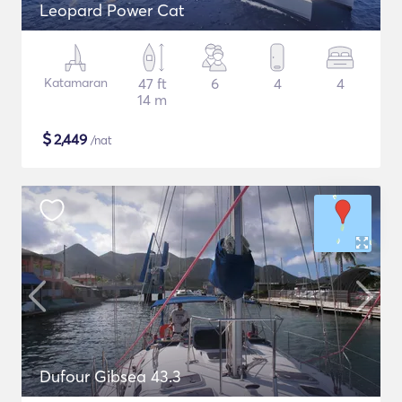
Leopard Power Cat
Katamaran
47 ft
6
4
4
14 m
$
2,449
/nat
Dufour Gibsea 43.3