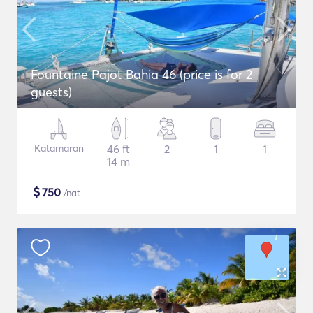
Fountaine Pajot Bahia 46 (price is for 2
guests)
Katamaran
46 ft
2
1
1
14 m
$
750
/nat