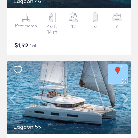
Lagoon 46
Katamaran
46 ft
12
6
7
14 m
$
1,612
/nat
Lagoon 55