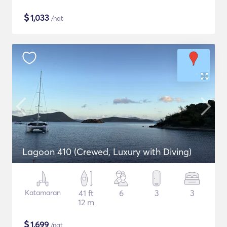
$
1,033
/nat
Lagoon 410 (Crewed, Luxury with Diving)
Katamaran
41 ft
6
3
3
12 m
$
1,699
/nat