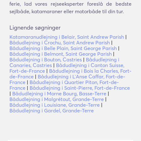
ferie, lad vores rejseeksperter foreslå de bedste
sejlbåde, katamaraner eller motorbåde til din tur.
Lignende søgninger
Katamaranudlejning i Belair, Saint Andrew Parish
|
Bådudlejning i Crochu, Saint Andrew Parish
|
Bådudlejning i Belle Plain, Saint George Parish
|
Bådudlejning i Belmont, Saint George Parish
|
Bådudlejning i Bouton, Castries
|
Bådudlejning i
Canaries, Castries
|
Bådudlejning i Canton Suisse,
Fort-de-France
|
Bådudlejning i Bois la Charles, Fort-
de-France
|
Bådudlejning i LʼAnse Caffar, Fort-de-
France
|
Bådudlejning i Quartier Piton, Fort-de-
France
|
Bådudlejning i Saint-Pierre, Fort-de-France
|
Bådudlejning i Morne Bourg, Basse-Terre
|
Bådudlejning i Malgrétout, Grande-Terre
|
Bådudlejning i Louisiane, Grande-Terre
|
Bådudlejning i Gardel, Grande-Terre