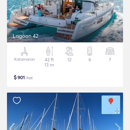
Lagoon 42
Katamaran
42 ft
12
6
7
13 m
$
901
/nat