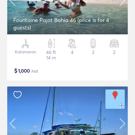
Fountaine Pajot Bahia 46 (price is for 4
guests)
Katamaran
46 ft
4
2
2
14 m
$
1,000
/nat