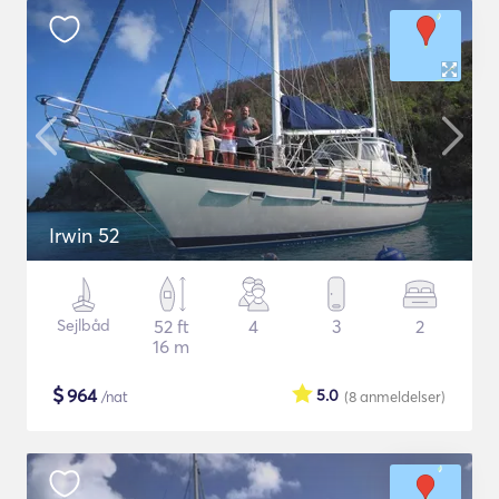
Irwin 52
Sejlbåd
52 ft
4
3
2
16 m
$
964
5.0
/nat
(8
anmeldelser
)