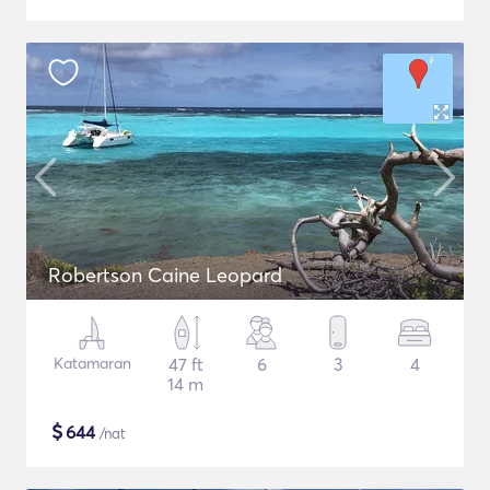
Robertson Caine Leopard
Katamaran
47 ft
6
3
4
14 m
$
644
/nat