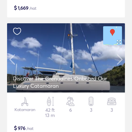
$
1,669
/nat
Discover The Grenadines Onboard Our
Luxury Catamaran
Katamaran
42 ft
6
3
3
13 m
$
976
/nat