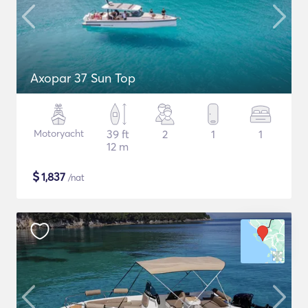
Axopar 37 Sun Top
Motoryacht
39 ft
2
1
1
12 m
$
1,837
/nat