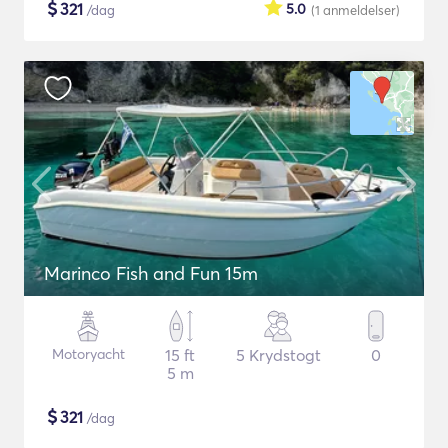
$
321
5.0
/dag
(1
anmeldelser
)
Marinco Fish and Fun 15m
Motoryacht
15 ft
5 Krydstogt
0
5 m
$
321
/dag