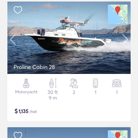
Proline Cabin 28
Motoryacht
30 ft
2
1
1
9 m
$
1,135
/nat