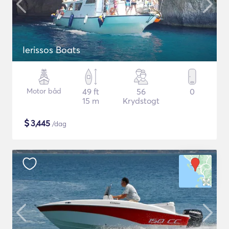
Ierissos Boats
Motor båd
49 ft
56
0
15 m
Krydstogt
$
3,445
/dag