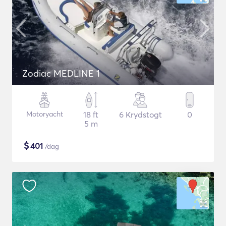
Zodiac MEDLINE 1
Motoryacht
18 ft
6 Krydstogt
0
5 m
$
401
/dag