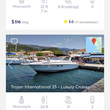
Motoryacht
22 ft
8 Krydstogt
0
7 m
$
516
5.0
/dag
(71
anmeldelser
)
Trojan International 35 - Luxury Cruises
Motoryacht
35 ft
11
2