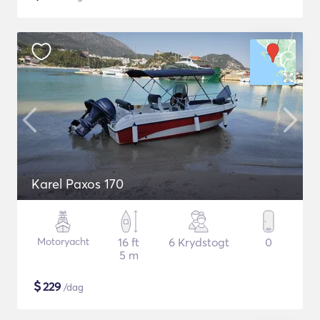
Karel Paxos 170
Motoryacht
16 ft
6 Krydstogt
0
5 m
$
229
/dag