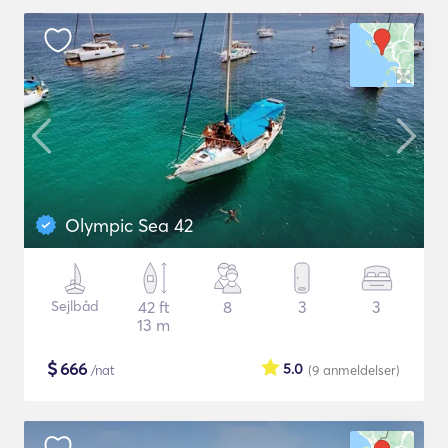
Olympic Sea 42
Sejlbåd
42 ft
8
3
3
13 m
$
666
5.0
/nat
(9
anmeldelser
)