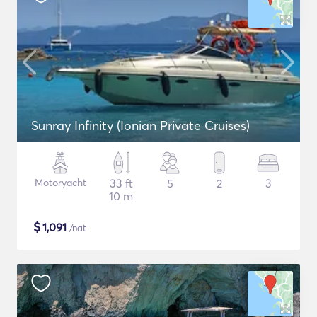
Sunray Infinity (Ionian Private Cruises)
Motoryacht
33 ft
5
2
3
10 m
$
1,091
/nat