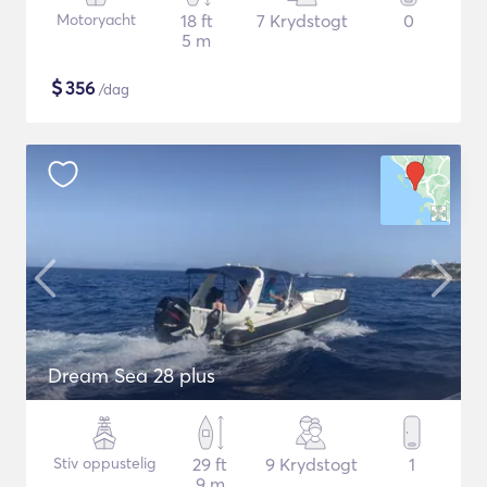
Motoryacht
18 ft
7 Krydstogt
0
5 m
$
356
/dag
Dream Sea 28 plus
Stiv oppustelig
29 ft
9 Krydstogt
1
9 m