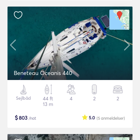
Beneteau Oceanis 440
Sejlbåd
44 ft
4
2
2
13 m
$
803
5.0
/nat
(5
anmeldelser
)