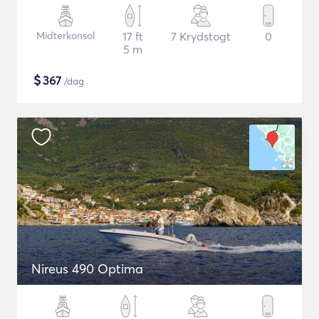
Midterkonsol
17 ft
7 Krydstogt
0
5 m
$
367
/dag
Nireus 490 Optima