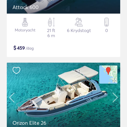
Attack 600
Motoryacht
21 ft
6 Krydstogt
0
6 m
$
459
/dag
Orizon Elite 26