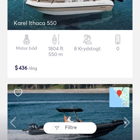
Karel Ithaca 550
Motor båd
1804 ft
8 Krydstogt
0
550 m
$
436
/dag
Filtre