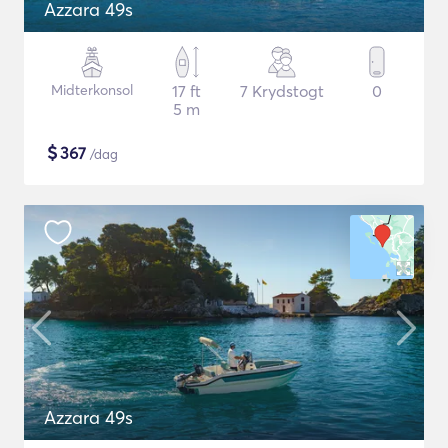
Azzara 49s
Midterkonsol
17 ft
7 Krydstogt
0
5 m
$
367
/dag
Azzara 49s