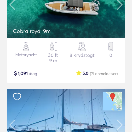
Cobra royal 9m
Motoryacht
30 ft
8 Krydstogt
0
9 m
$
1,091
5.0
/dag
(71
anmeldelser
)