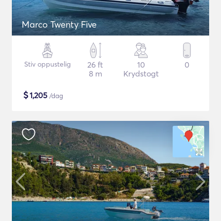
Marco Twenty Five
Stiv oppustelig
26 ft
10
0
8 m
Krydstogt
$
1,205
/dag