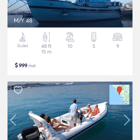
M/Y 48
Gulet
48 ft
10
5
9
15 m
$
999
/nat