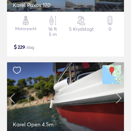
Karel Paxos 170
Motoryacht
16 ft
5 Krydstogt
0
5 m
$
229
/dag
Karel Open 4.5m