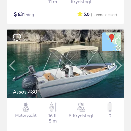
11 m
Krydstogt
$
631
5.0
/dag
(1
anmeldelser
)
Assos 480
Motoryacht
16 ft
5 Krydstogt
0
5 m