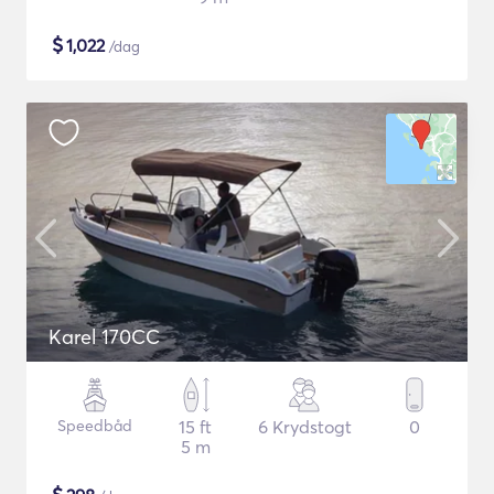
$
1,022
/dag
Karel 170CC
Speedbåd
15 ft
6 Krydstogt
0
5 m