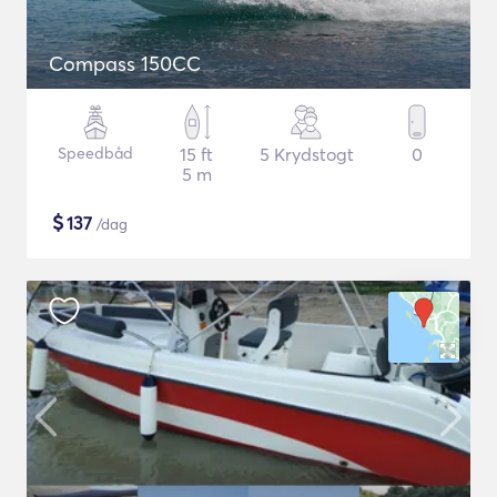
Compass 150CC
Speedbåd
15 ft
5 Krydstogt
0
5 m
$
137
/dag