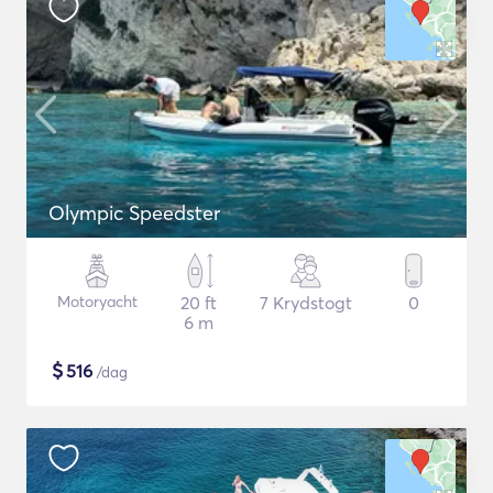
Olympic Speedster
Motoryacht
20 ft
7 Krydstogt
0
6 m
$
516
/dag