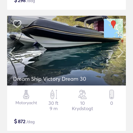
$
298
/dag
Dream Ship Victory Dream 30
Motoryacht
30 ft
10
0
9 m
Krydstogt
$
872
/dag