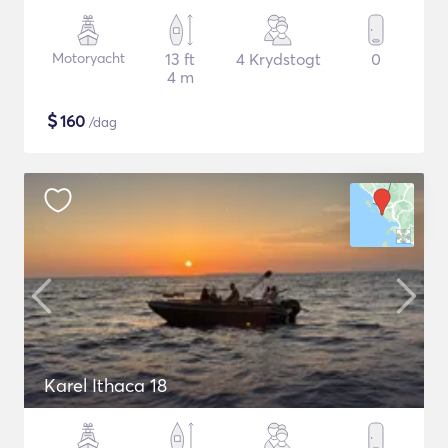
Motoryacht
13 ft
4 Krydstogt
0
4 m
$
160
/dag
Karel Ithaca 18