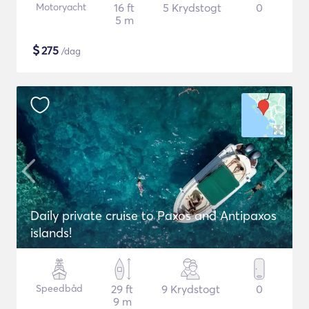
Motoryacht
16 ft
5 Krydstogt
0
5 m
$
275
/dag
Daily private cruise to Paxos and Antipaxos
islands!
Speedbåd
29 ft
9 Krydstogt
0
9 m