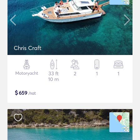
Chris Craft
Motoryacht
33 ft
2
1
1
10 m
$
659
/nat