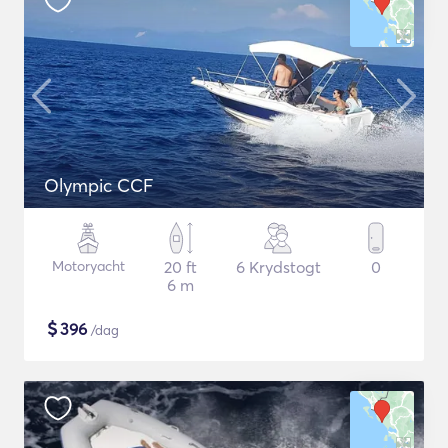
Olympic CCF
Motoryacht
20 ft
6 Krydstogt
0
6 m
$
396
/dag