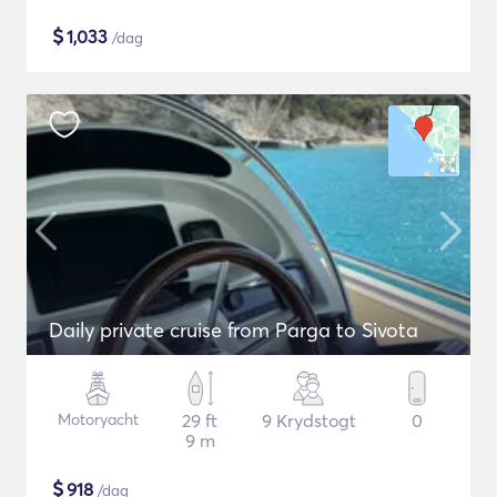
$
1,033
/dag
Daily private cruise from Parga to Sivota
Motoryacht
29 ft
9 Krydstogt
0
9 m
$
918
/dag