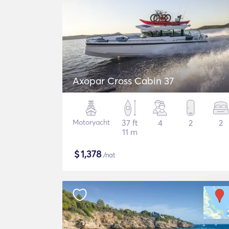
Axopar Cross Cabin 37
Motoryacht
37 ft
4
2
2
11 m
$
1,378
/nat