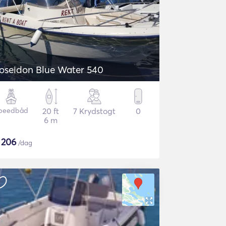
oseidon Blue Water 540
peedbåd
20 ft
7 Krydstogt
0
6 m
$
206
/dag