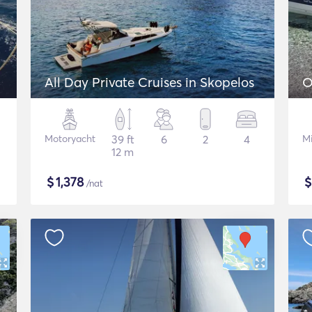
All Day Private Cruises in Skopelos
O
Motoryacht
39 ft
6
2
4
M
12 m
$
1,378
/nat