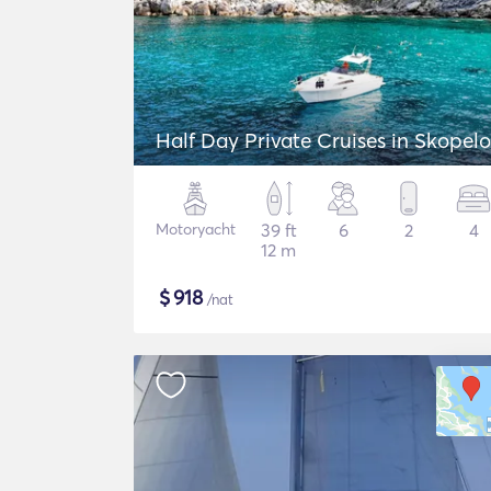
Half Day Private Cruises in Skopelo
Motoryacht
39 ft
6
2
4
12 m
$
918
/nat