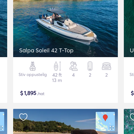
Salpa Soleil 42 T-Top
U
Stiv oppustelig
42 ft
4
2
2
St
13 m
$
1,895
/nat