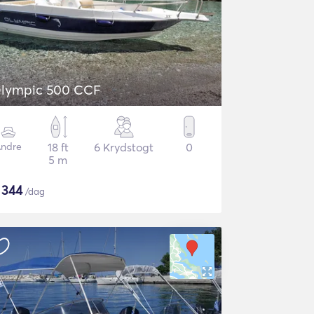
Olympic 500 CCF
ndre
18 ft
6 Krydstogt
0
5 m
$
344
/dag