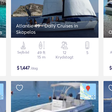
Atlantic 49 - Daily Cruises in
s
Skopelos
Sejlbåd
49 ft
12
5
A
15 m
Krydstogt
$
1,447
/dag