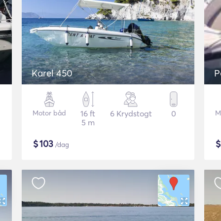
Karel 450
P
Motor båd
16 ft
6 Krydstogt
0
M
5 m
$
103
/dag