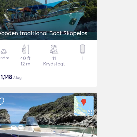
ooden traditional Boat Skopelos
ndre
40 ft
11
1
12 m
Krydstogt
$
1,148
/dag