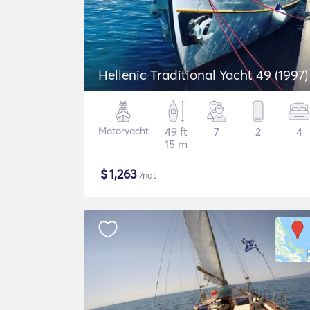
Hellenic Traditional Yacht 49 (1997)
Motoryacht
49 ft
7
2
4
15 m
$
1,263
/nat