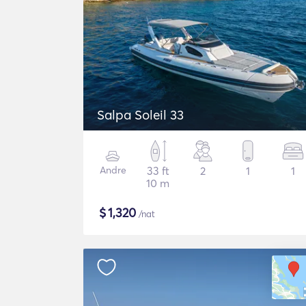
Salpa Soleil 33
Andre
33 ft
2
1
1
10 m
$
1,320
/nat