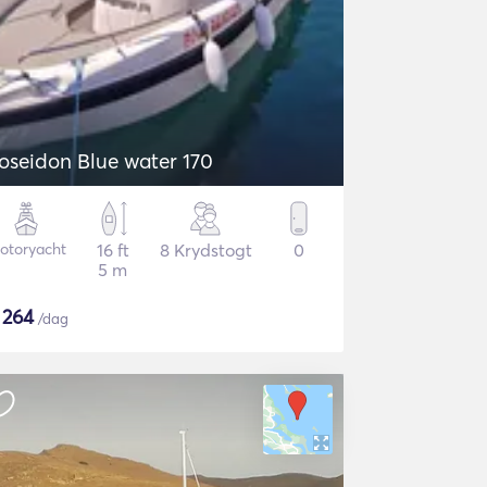
oseidon Blue water 170
otoryacht
16 ft
8 Krydstogt
0
5 m
$
264
/dag