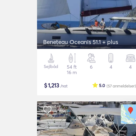
Beneteau Oceanis 51.1 + plus
Sejlbåd
54 ft
6
4
4
16 m
$
1,213
5.0
/nat
(57
anmeldelser
)