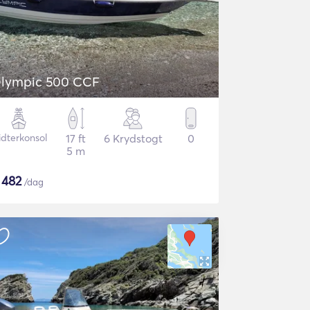
lympic 500 CCF
idterkonsol
17 ft
6 Krydstogt
0
5 m
$
482
/dag