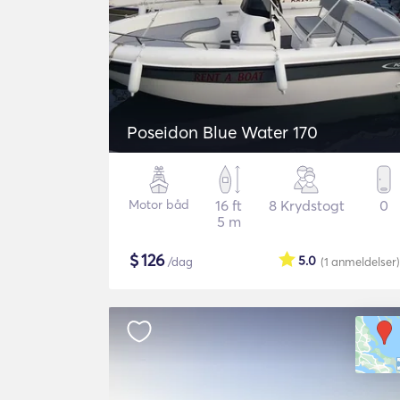
Poseidon Blue Water 170
Motor båd
16 ft
8 Krydstogt
0
5 m
$
126
5.0
/dag
(1
anmeldelser
)