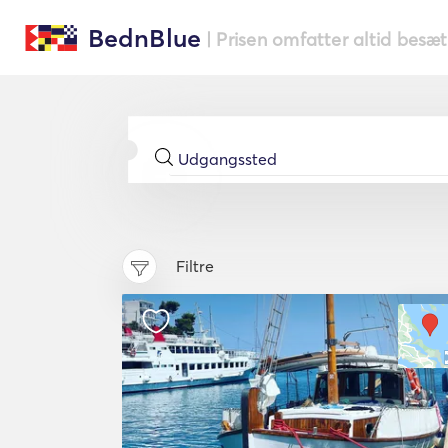
BednBlue
| Prisen omfatter altid besæ
Filtre