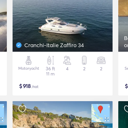
B
Cranchi-Italie Zaffiro 34
o
Motoryacht
36 ft
4
2
2
S
11 m
$
918
/nat