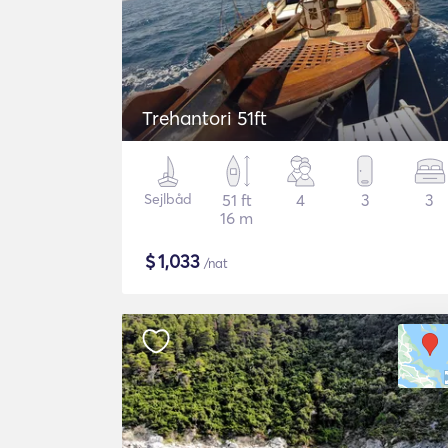
Trehantori 51ft
Sejlbåd
51 ft
4
3
3
16 m
$
1,033
/nat