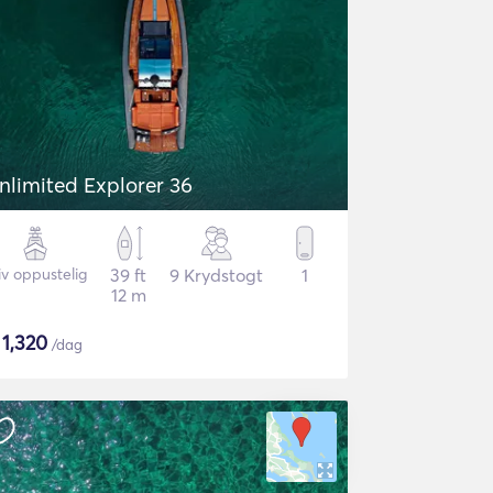
nlimited Explorer 36
iv oppustelig
39 ft
9 Krydstogt
1
12 m
$
1,320
/dag