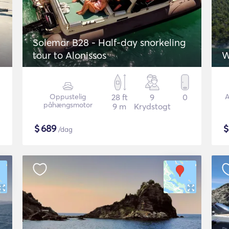
Solemar B28 - Half-day snorkeling
tour to Alonissos
W
Oppustelig
28 ft
9
0
A
påhængsmotor
9 m
Krydstogt
$
689
/dag