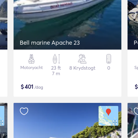
Bell marine Apache 23
P
Motoryacht
23 ft
8 Krydstogt
0
S
7 m
$
401
/dag