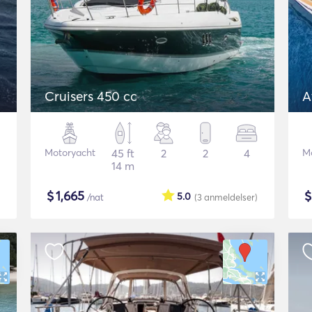
Cruisers 450 cc
A
Motoryacht
45 ft
2
2
4
M
14 m
$
1,665
5.0
/nat
(3
anmeldelser
)