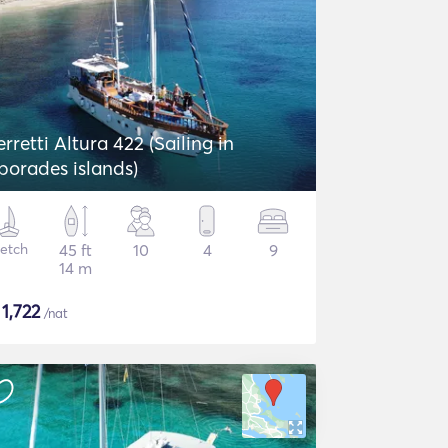
erretti Altura 422 (Sailing in
porades islands)
etch
45 ft
10
4
9
14 m
$
1,722
/nat