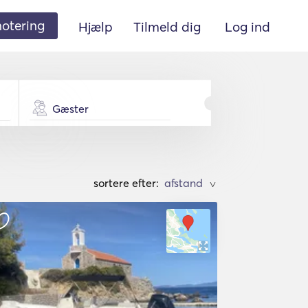
 notering
Hjælp
Tilmeld dig
Log ind
Gæster
sortere efter:
>