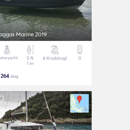
aggas Marine 2019
otoryacht
5 ft
4 Krydstogt
0
1 m
$
264
/dag