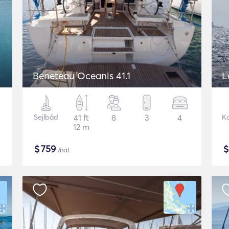
Beneteau Oceanis 41.1
L
Sejlbåd
41 ft
8
3
4
K
12 m
$
759
/nat