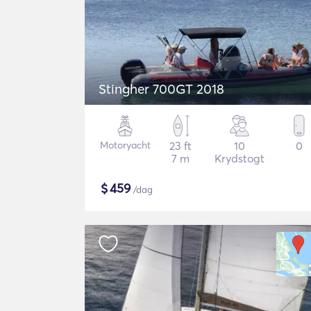
Stingher 700GT 2018
Motoryacht
23 ft
10
0
7 m
Krydstogt
$
459
/dag