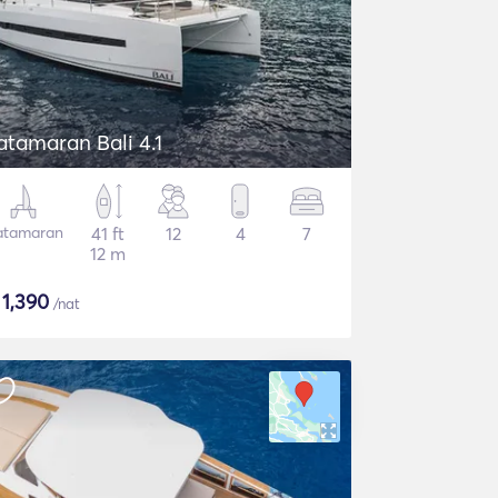
atamaran Bali 4.1
atamaran
41 ft
12
4
7
12 m
$
1,390
/nat