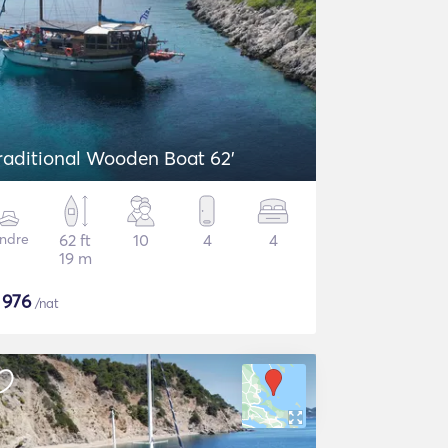
raditional Wooden Boat 62'
ndre
62 ft
10
4
4
19 m
$
976
/nat