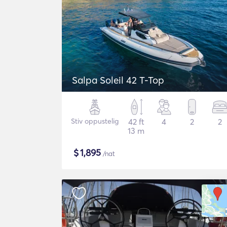
Salpa Soleil 42 T-Top
Stiv oppustelig
42 ft
4
2
2
13 m
$
1,895
/nat