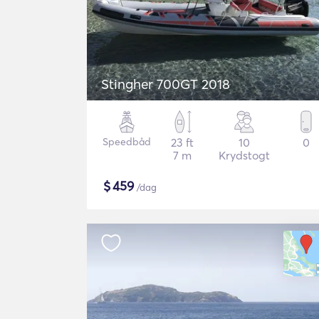
Stingher 700GT 2018
Speedbåd
23 ft
10
0
7 m
Krydstogt
$
459
/dag