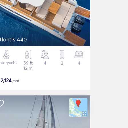
tlantis A40
otoryacht
39 ft
4
2
4
12 m
$
2,124
/nat