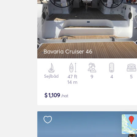
Bavaria Cruiser 46
Sejlbåd
47 ft
9
4
5
14 m
$
1,109
/nat