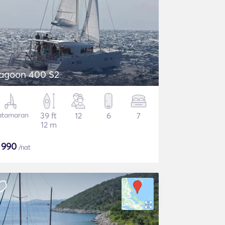
agoon 400 S2
atamaran
39 ft
12
6
7
12 m
$
990
/nat