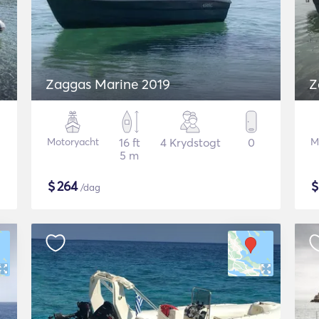
Zaggas Marine 2019
Z
Motoryacht
16 ft
4 Krydstogt
0
M
5 m
$
264
/dag