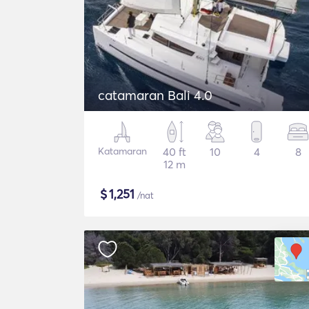
catamaran Bali 4.0
Katamaran
40 ft
10
4
8
12 m
$
1,251
/nat