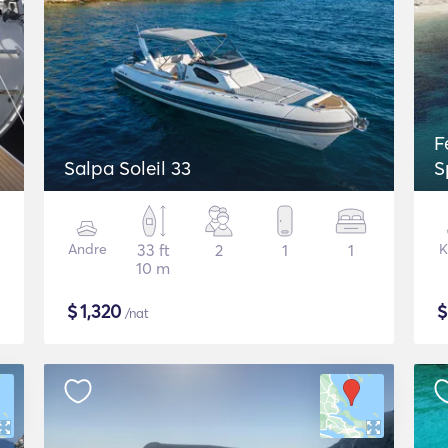
F
Salpa Soleil 33
S
Andre
33 ft
2
1
1
K
10 m
$
1,320
/nat