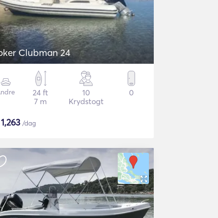
oker Clubman 24
ndre
24 ft
10
0
7 m
Krydstogt
$
1,263
/dag