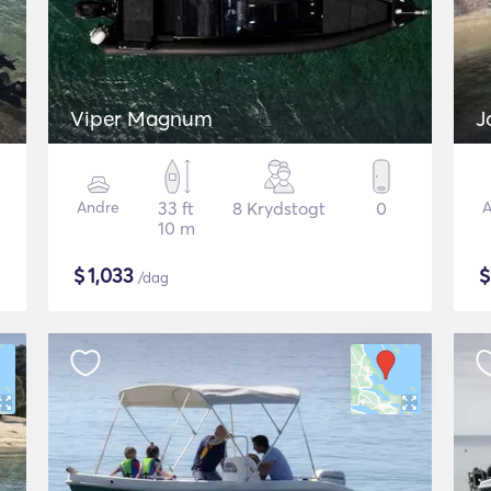
Viper Magnum
J
Andre
33 ft
8 Krydstogt
0
A
10 m
$
1,033
/dag