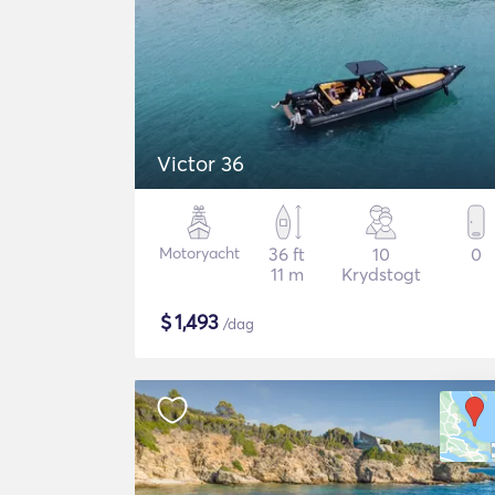
Victor 36
Motoryacht
36 ft
10
0
11 m
Krydstogt
$
1,493
/dag