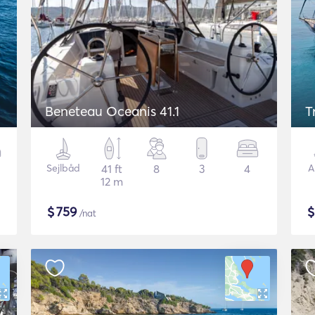
Beneteau Oceanis 41.1
T
Sejlbåd
41 ft
8
3
4
A
12 m
$
759
/nat