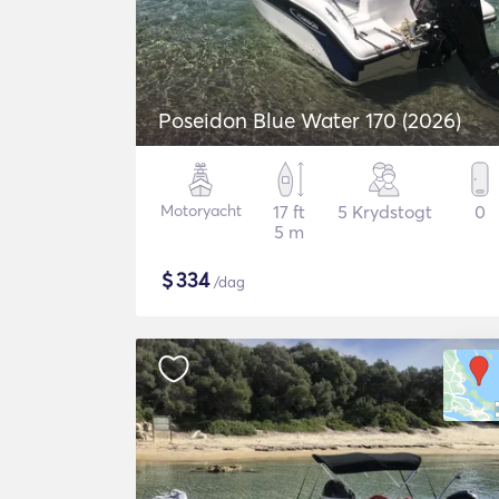
Poseidon Blue Water 170 (2026)
Motoryacht
17 ft
5 Krydstogt
0
5 m
$
334
/dag