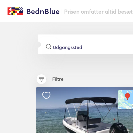
BednBlue
| Prisen omfatter altid besæ
Filtre