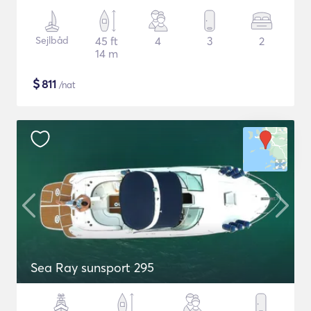
Sejlbåd
45 ft
4
3
2
14 m
$
811
/nat
Sea Ray sunsport 295