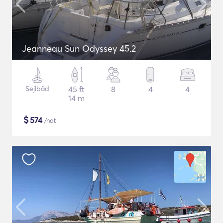
Jeanneau Sun Odyssey 45.2
Sejlbåd
45 ft
8
4
4
14 m
$
574
/nat