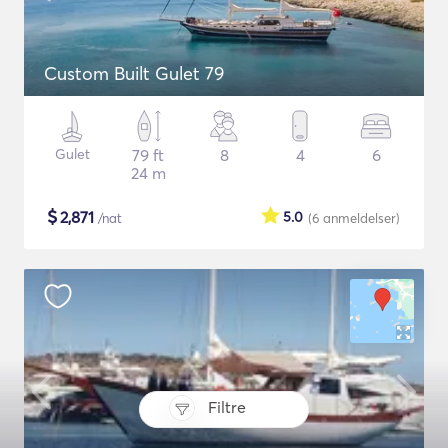
Custom Built Gulet 79
Gulet
79 ft
8
4
6
24 m
$
2,871
5.0
/nat
(6
anmeldelser
)
Filtre