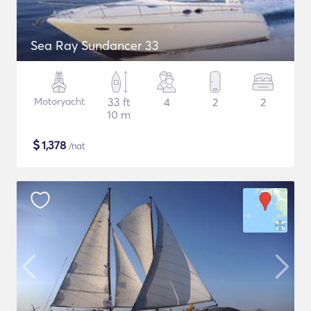
Sea Ray Sundancer 33
Motoryacht
33 ft
4
2
2
10 m
$
1,378
/nat