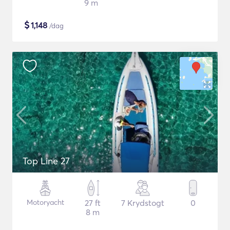
9 m
$
1,148
/dag
Top Line 27
Motoryacht
27 ft
7 Krydstogt
0
8 m