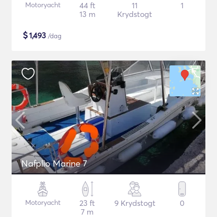
Motoryacht
44 ft
11
1
13 m
Krydstogt
$
1,493
/dag
Nafplio Marine 7
Motoryacht
23 ft
9 Krydstogt
0
7 m