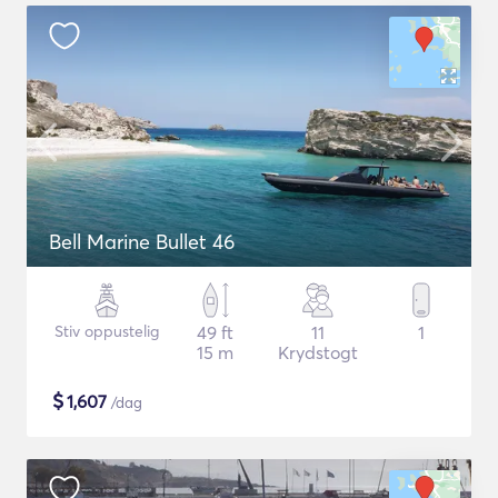
Bell Marine Bullet 46
Stiv oppustelig
49 ft
11
1
15 m
Krydstogt
$
1,607
/dag