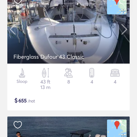
Fiberglass Dufour 43 Classic
Sloop
43 ft
8
4
4
13 m
$
655
/nat