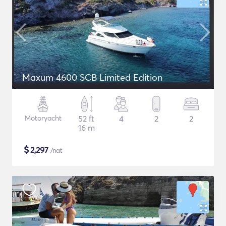
Maxum 4600 SCB Limited Edition
Motoryacht
52 ft
4
2
2
16 m
$
2,297
/nat