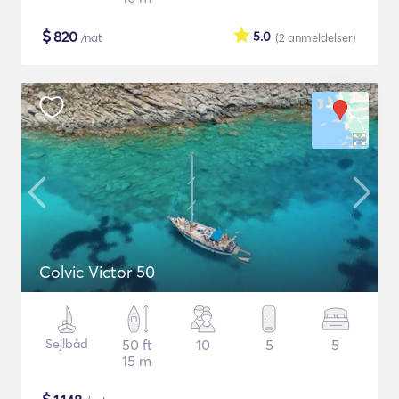
$
820
5.0
/nat
(2
anmeldelser
)
Colvic Victor 50
Sejlbåd
50 ft
10
5
5
15 m