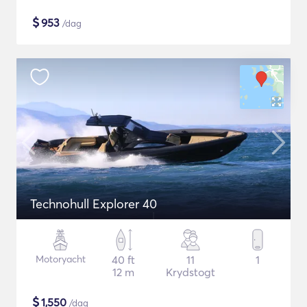
$
953
/dag
Technohull Explorer 40
Motoryacht
40 ft
11
1
12 m
Krydstogt
$
1,550
/dag