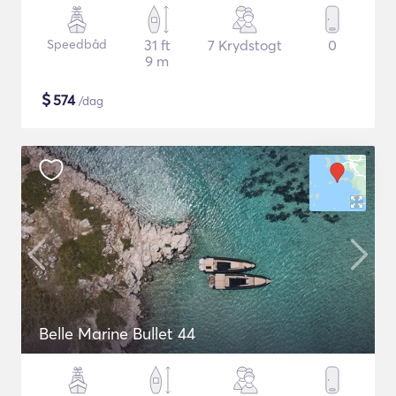
Speedbåd
31 ft
7 Krydstogt
0
9 m
$
574
/dag
Belle Marine Bullet 44