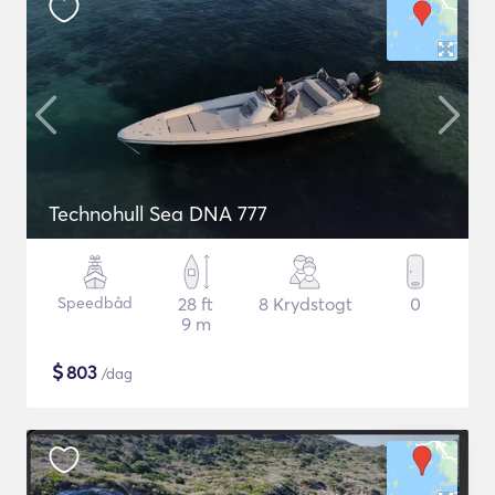
Technohull Sea DNA 777
Speedbåd
28 ft
8 Krydstogt
0
9 m
$
803
/dag