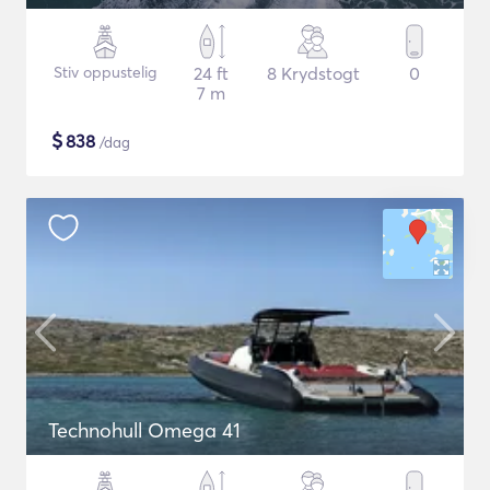
Stiv oppustelig
24 ft
8 Krydstogt
0
7 m
$
838
/dag
Technohull Omega 41