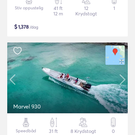
Stiv oppustelig
41 ft
12
1
12 m
Krydstogt
$
1,378
/dag
Marvel 930
Speedbåd
31 ft
8 Krydstogt
0