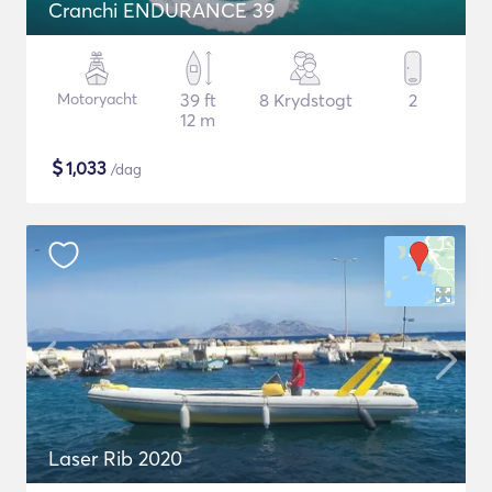
Cranchi ENDURANCE 39
Motoryacht
39 ft
8 Krydstogt
2
12 m
$
1,033
/dag
Laser Rib 2020