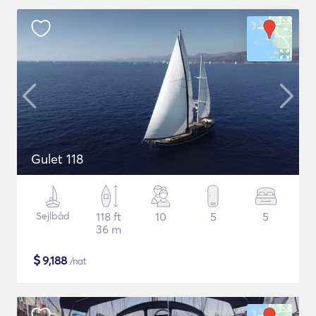
Gulet 118
Sejlbåd
118 ft
10
5
5
36 m
$
9,188
/nat