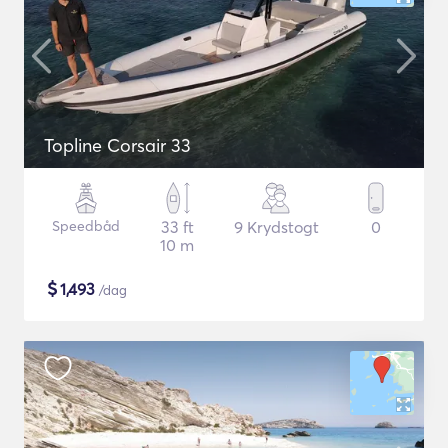
Topline Corsair 33
Speedbåd
33 ft
9 Krydstogt
0
10 m
$
1,493
/dag