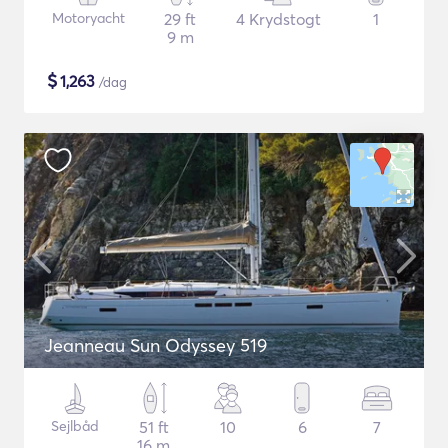
Motoryacht
29 ft
4 Krydstogt
1
9 m
$
1,263
/dag
Jeanneau Sun Odyssey 519
Sejlbåd
51 ft
10
6
7
16 m