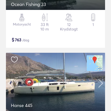
Ocean Fishing 33
Motoryacht
33 ft
12
1
10 m
Krydstogt
$
763
/dag
Hanse 445