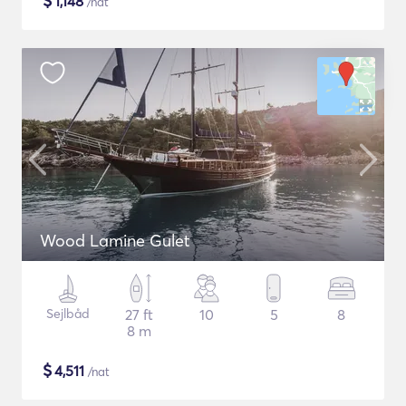
$
1,148
/nat
Wood Lamine Gulet
Sejlbåd
27 ft
10
5
8
8 m
$
4,511
/nat