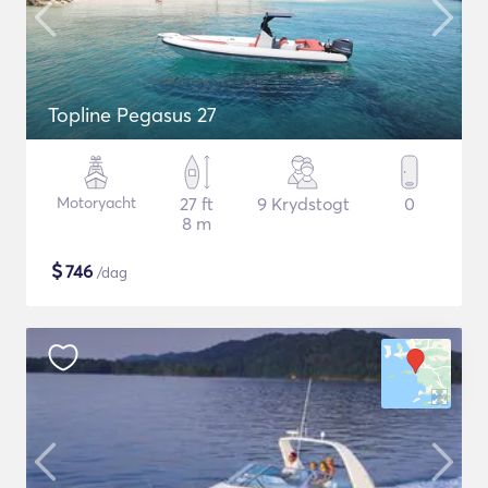
Topline Pegasus 27
Motoryacht
27 ft
9 Krydstogt
0
8 m
$
746
/dag