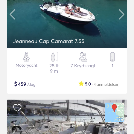
Jeanneau Cap Camarat 7.55
Motoryacht
28 ft
7 Krydstogt
1
9 m
$
459
5.0
/dag
(4
anmeldelser
)