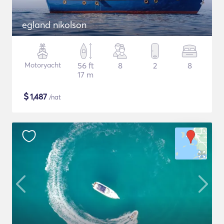
egland nikolson
Motoryacht
56 ft
8
2
8
17 m
$
1,487
/nat