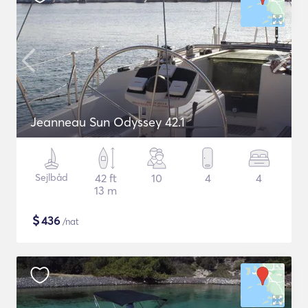
Jeanneau Sun Odyssey 42.1
Sejlbåd
42 ft
10
4
4
13 m
$
436
/nat