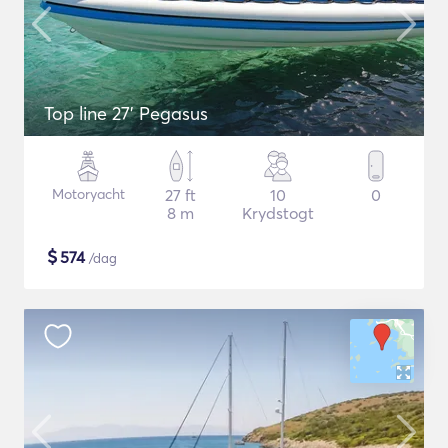
Top line 27’ Pegasus
Motoryacht
27 ft
10
0
8 m
Krydstogt
$
574
/dag