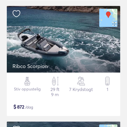
Ribco Scorpion
Stiv oppustelig
29 ft
7 Krydstogt
1
9 m
$
872
/dag