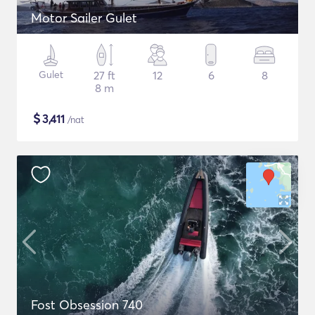
Motor Sailer Gulet
Gulet
27 ft
12
6
8
8 m
$
3,411
/nat
Fost Obsession 740