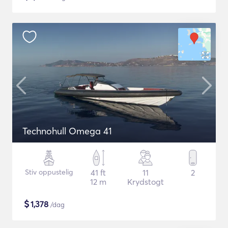
Technohull Omega 41
Stiv oppustelig
41 ft
11
2
12 m
Krydstogt
$
1,378
/dag