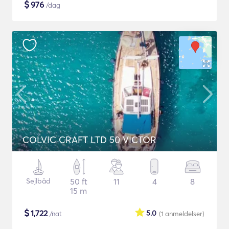
$
976
/dag
COLVIC CRAFT LTD 50 VICTOR
Sejlbåd
50 ft
11
4
8
15 m
$
1,722
5.0
/nat
(1
anmeldelser
)