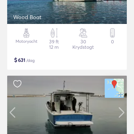
Wood Boat
Motoryacht
39 ft
30
0
12 m
Krydstogt
$
631
/dag