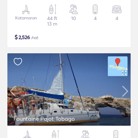
Katamaran
44 ft
10
4
4
13 m
$
2,526
/nat
Fountaine Pajot Tobago