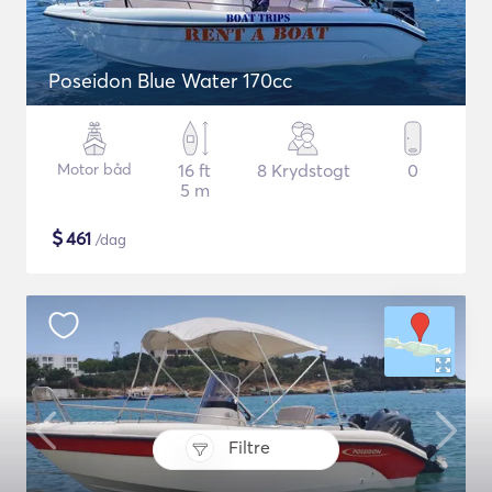
Poseidon Blue Water 170cc
Motor båd
16 ft
8 Krydstogt
0
5 m
$
461
/dag
Filtre