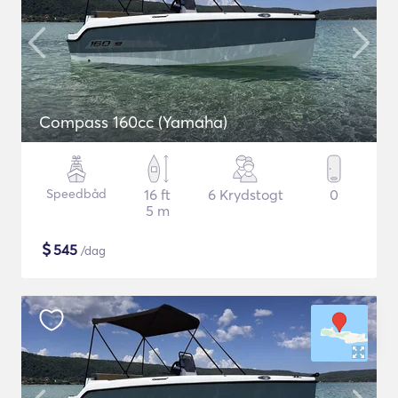
Compass 160cc (Yamaha)
Speedbåd
16 ft
6 Krydstogt
0
5 m
$
545
/dag