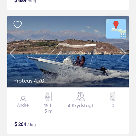
$
689
/dag
Proteus 4.70
Andre
15 ft
4 Krydstogt
0
5 m
$
264
/dag