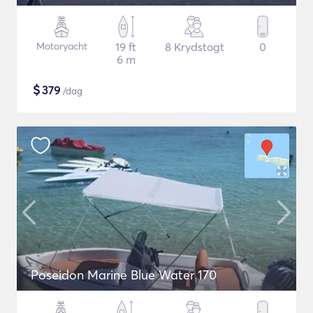
Motoryacht
19 ft
8 Krydstogt
0
6 m
$
379
/dag
Poseidon Marine Blue Water 170