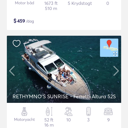
Motor båd
1673 ft
5 Krydstogt
0
510 m
$
459
/dag
RETHYMNO'S SUNRISE - Ferretti Altura 52S
Motoryacht
52 ft
10
3
9
16 m