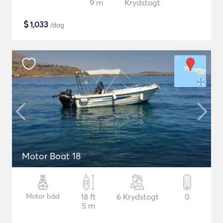
9 m
Krydstogt
$
1,033
/dag
Motor Boat 18
Motor båd
18 ft
6 Krydstogt
0
5 m