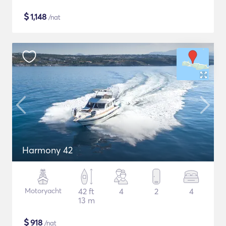
$
1,148
/nat
Harmony 42
Motoryacht
42 ft
4
2
4
13 m
$
918
/nat