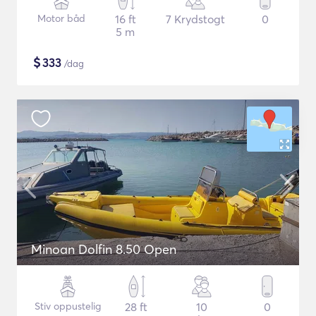
Motor båd
16 ft
7 Krydstogt
0
5 m
$
333
/dag
Minoan Dolfin 8.50 Open
Stiv oppustelig
28 ft
10
0