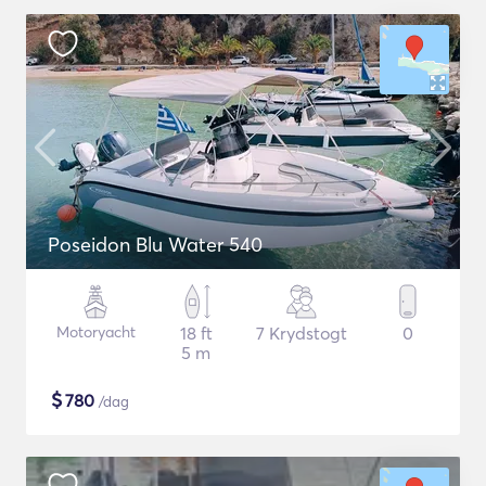
Poseidon Blu Water 540
Motoryacht
18 ft
7 Krydstogt
0
5 m
$
780
/dag