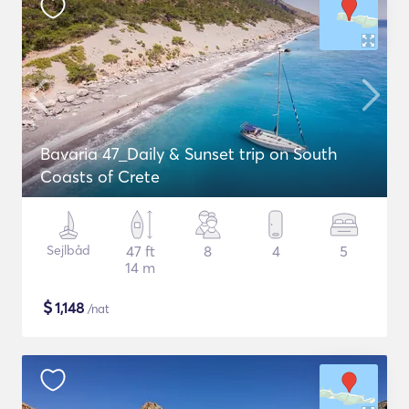
Bavaria 47_Daily & Sunset trip on South
Coasts of Crete
Sejlbåd
47 ft
8
4
5
14 m
$
1,148
/nat