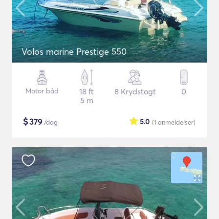
Volos marine Prestige 550
Motor båd
18 ft
8 Krydstogt
0
5 m
$
379
5.0
/dag
(1
anmeldelser
)