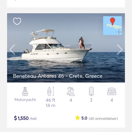
Beneteau Antares 46 - Crete, Greece
Motoryacht
46 ft
4
3
4
14 m
$
1,550
5.0
/nat
(40
anmeldelser
)