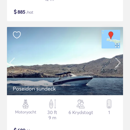
$
885
/nat
Poseidon sundeck
Motoryacht
30 ft
6 Krydstogt
1
9 m