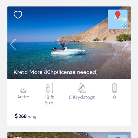
Kreta Mare 80hp(license needed)
Andre
18 ft
6 Krydstogt
0
5 m
$
268
/dag