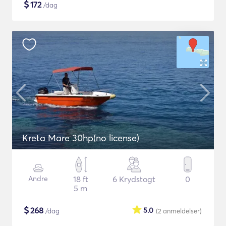
$
172
/dag
Kreta Mare 30hp(no license)
Andre
18 ft
6 Krydstogt
0
5 m
$
268
5.0
/dag
(2
anmeldelser
)