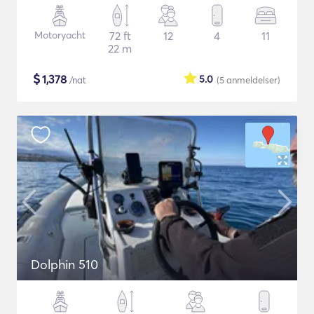
Motoryacht
72 ft
12
4
11
22 m
$
1,378
5.0
/nat
(5
anmeldelser
)
Dolphin 510