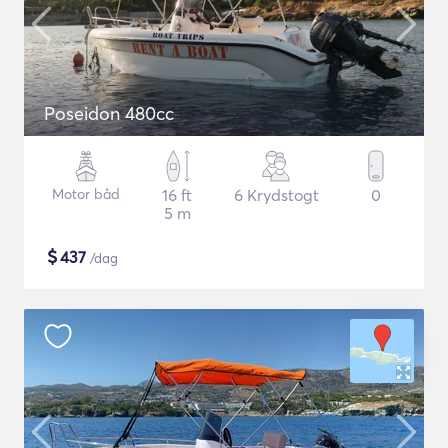
Poseidon 480cc
Motor båd
16 ft
6 Krydstogt
0
5 m
$
437
/dag