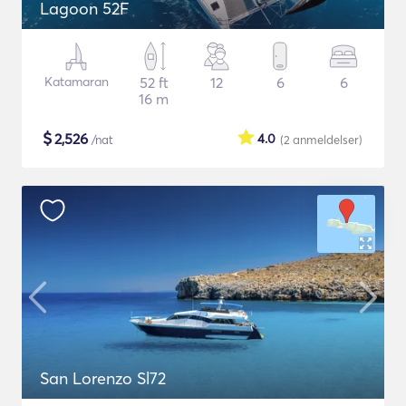
Lagoon 52F
Katamaran
52 ft
12
6
6
16 m
$
2,526
4.0
/nat
(2
anmeldelser
)
San Lorenzo Sl72