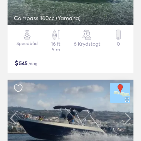
Compass 160cc (Yamaha)
Speedbåd
16 ft
6 Krydstogt
0
5 m
$
545
/dag