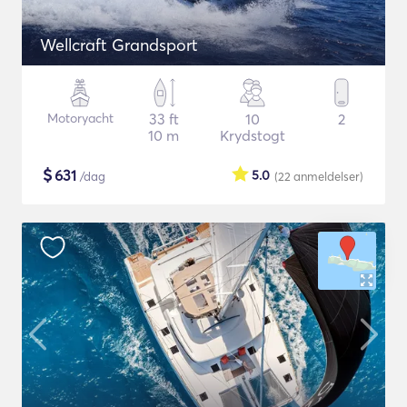
Wellcraft Grandsport
Motoryacht
33 ft
10
2
10 m
Krydstogt
$
631
5.0
/dag
(22
anmeldelser
)