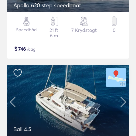
Apollo 620 step speedboat
Speedbåd
21 ft
7 Krydstogt
0
6 m
$
746
/dag
Bali 4.5