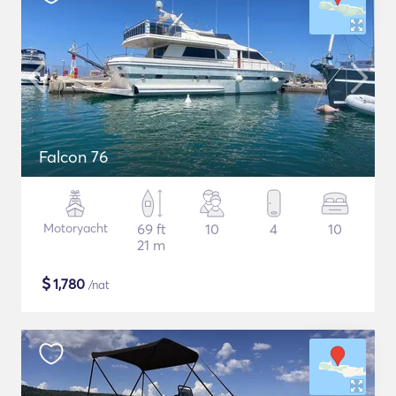
Falcon 76
Motoryacht
69 ft
10
4
10
21 m
$
1,780
/nat