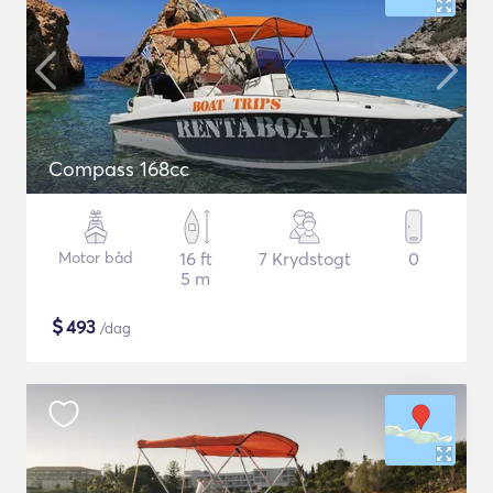
Compass 168cc
Motor båd
16 ft
7 Krydstogt
0
5 m
$
493
/dag