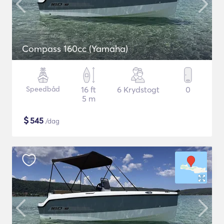
Compass 160cc (Yamaha)
Speedbåd
16 ft
6 Krydstogt
0
5 m
$
545
/dag