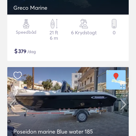
Greco Marine
Speedbåd
21 ft
6 Krydstogt
0
6 m
$
379
/dag
Poseidon marine Blue water 185