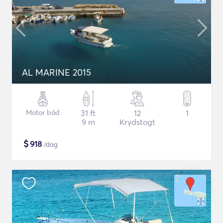
AL MARINE 2015
Motor båd
31 ft
12
1
9 m
Krydstogt
$
918
/dag