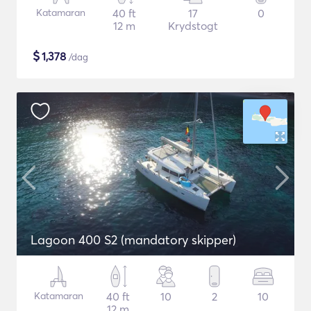
Katamaran
40 ft
17
0
12 m
Krydstogt
$
1,378
/dag
Lagoon 400 S2 (mandatory skipper)
Katamaran
40 ft
10
2
10
12 m