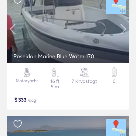
Poseidon Marine Blue Water 170
Motoryacht
16 ft
7 Krydstogt
0
5 m
$
333
/dag