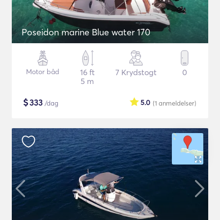
Poseidon marine Blue water 170
Motor båd
16 ft
7 Krydstogt
0
5 m
$
333
5.0
/dag
(1
anmeldelser
)