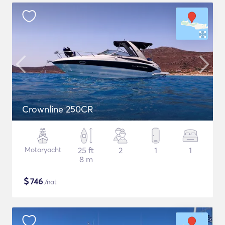
Crownline 250CR
Motoryacht
25 ft
2
1
1
8 m
$
746
/nat