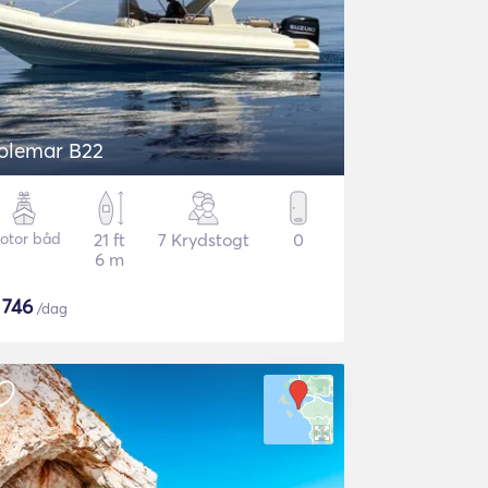
olemar B22
otor båd
21 ft
7 Krydstogt
0
6 m
$
746
/dag