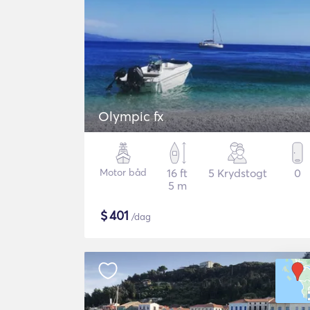
Olympic fx
Motor båd
16 ft
5 Krydstogt
0
5 m
$
401
/dag