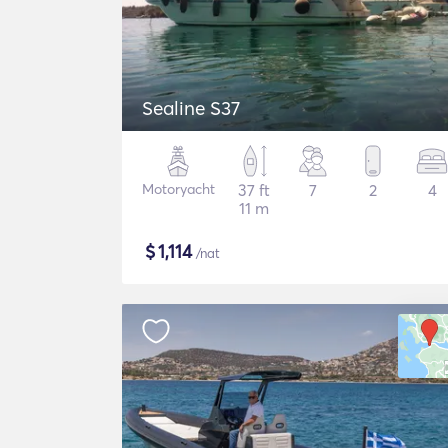
Sealine S37
Motoryacht
37 ft
7
2
4
11 m
$
1,114
/nat