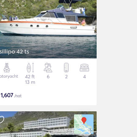
sillipo 42 ts
otoryacht
42 ft
6
2
4
13 m
$
1,607
/nat