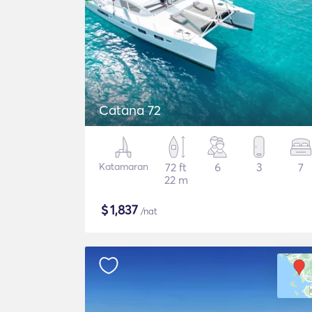
Catana 72
Katamaran
72 ft
6
3
7
22 m
$
1,837
/nat