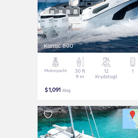
Karnic 800
Motoryacht
30 ft
12
1
9 m
Krydstogt
$
1,091
/dag