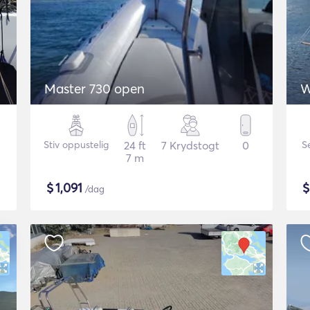
Master 730 open
W
Stiv oppustelig
24 ft
7 Krydstogt
0
S
7 m
$
1,091
/dag