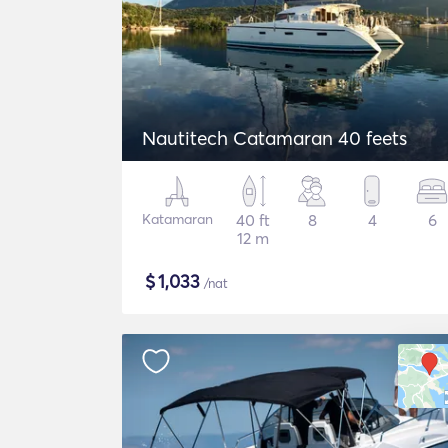
Nautitech Catamaran 40 feets
Katamaran
40 ft
8
4
6
12 m
$
1,033
/nat