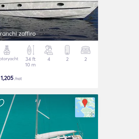
ranchi zaffiro
otoryacht
34 ft
4
2
2
10 m
$
1,205
/nat