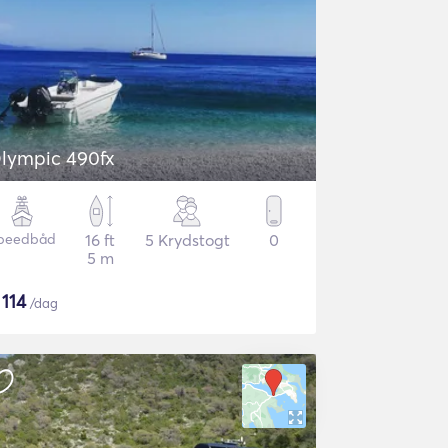
lympic 490fx
peedbåd
16 ft
5 Krydstogt
0
5 m
$
114
/dag