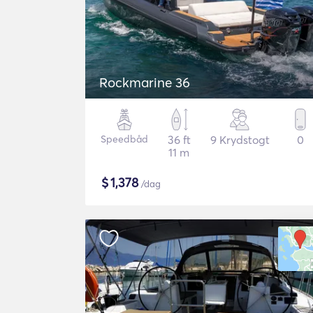
Rockmarine 36
Speedbåd
36 ft
9 Krydstogt
0
11 m
$
1,378
/dag