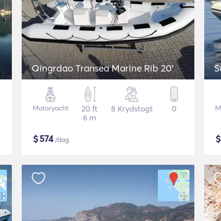
Qingrdao Transea Marine Rib 20'
S
Motoryacht
20 ft
8 Krydstogt
0
M
6 m
$
574
/dag