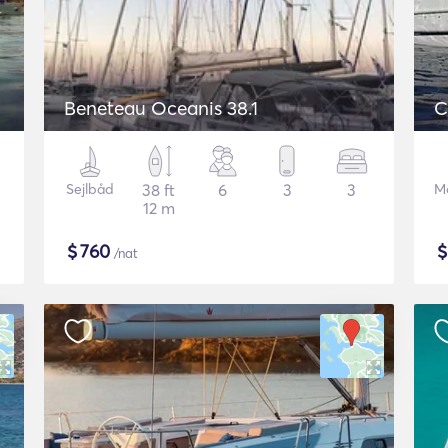
Beneteau Oceanis 38.1
C
Sejlbåd
38 ft
6
3
3
M
12 m
$
760
/nat