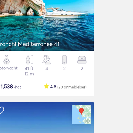
ranchi Mediterranee 41
otoryacht
41 ft
4
2
2
12 m
$
1,538
4.9
/nat
(20
anmeldelser
)