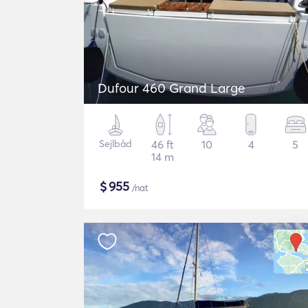
Dufour 460 Grand Large
Sejlbåd
46 ft
10
4
5
14 m
$
955
/nat