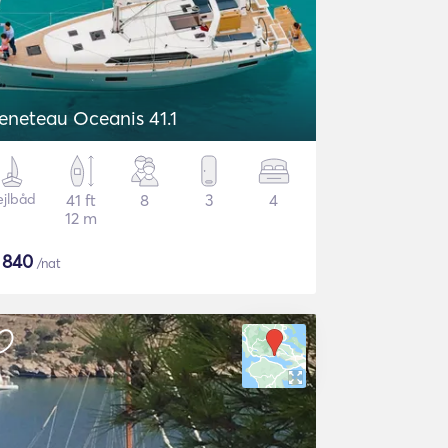
eneteau Oceanis 41.1
ejlbåd
41 ft
8
3
4
12 m
$
840
/nat