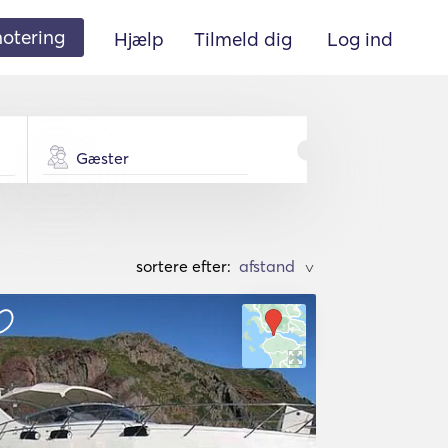
 notering
Hjælp
Tilmeld dig
Log ind
Gæster
sortere efter:
>