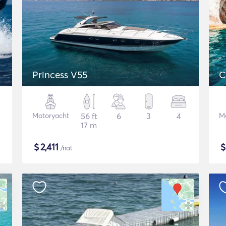
Princess V55
C
Motoryacht
56 ft
6
3
4
M
17 m
$
2,411
/nat