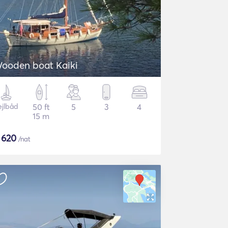
ooden boat Kaiki
ejlbåd
50 ft
5
3
4
15 m
$
620
/nat