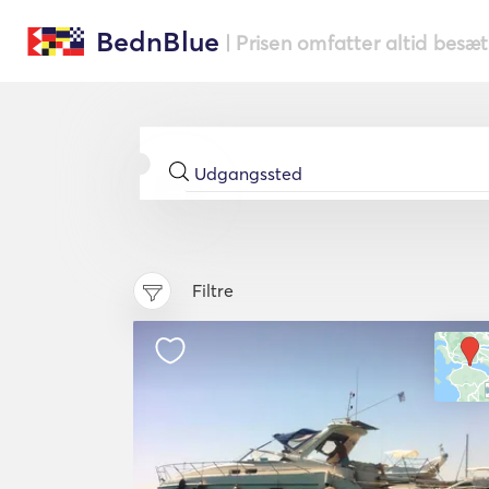
BednBlue
| Prisen omfatter altid besæ
Filtre