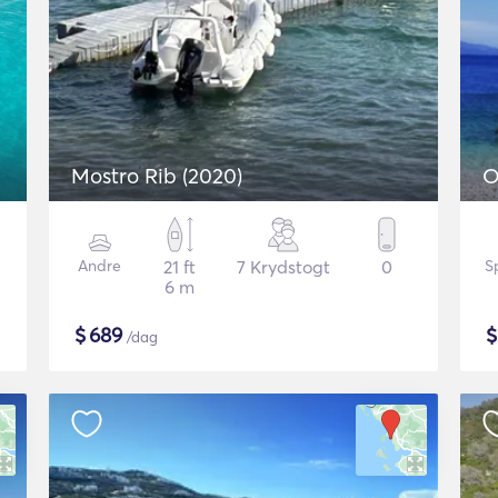
Mostro Rib (2020)
O
Andre
21 ft
7 Krydstogt
0
S
6 m
$
689
/dag