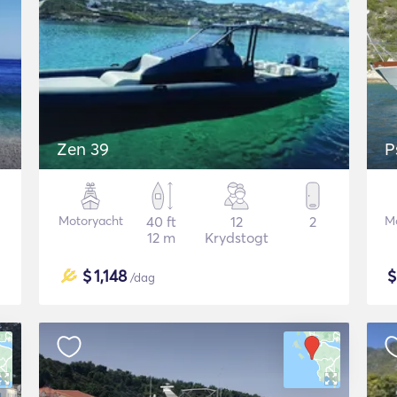
Zen 39
P
Motoryacht
40 ft
12
2
M
12 m
Krydstogt
$
1,148
/dag