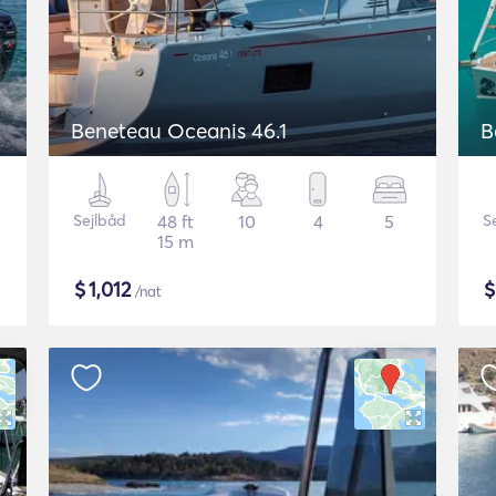
Beneteau Oceanis 46.1
B
Sejlbåd
48 ft
10
4
5
S
15 m
$
1,012
/nat