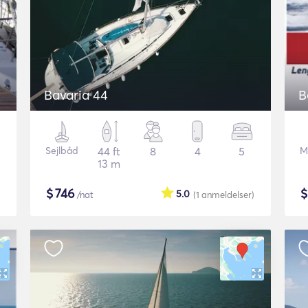
Bavaria 44
Sejlbåd
44 ft
8
4
5
M
13 m
$
746
5.0
/nat
(1
anmeldelser
)