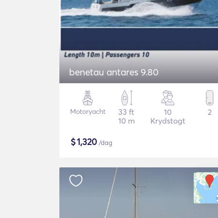
benetau antares 9.80
Motoryacht
33 ft
10
2
10 m
Krydstogt
$
1,320
/dag