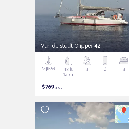
Van de stadt Clipper 42
Sejlbåd
42 ft
8
3
8
13 m
$
769
/nat