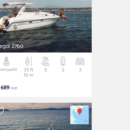
egal 2760
otoryacht
33 ft
5
2
3
10 m
$
689
/nat