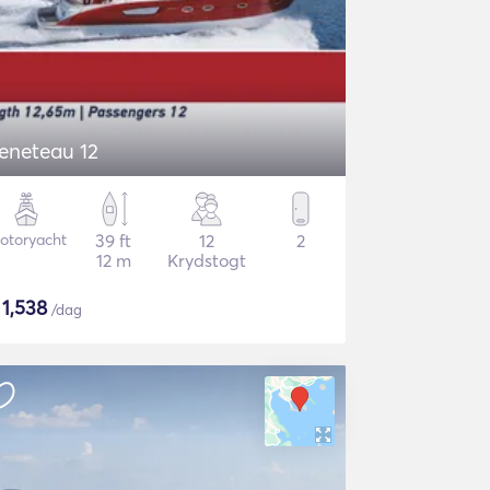
Beneteau 12
otoryacht
39 ft
12
2
12 m
Krydstogt
$
1,538
/dag