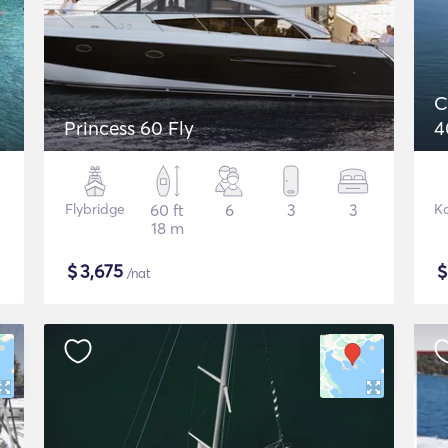
C
Princess 60 Fly
4
Flybridge
60 ft
6
3
3
K
18 m
$
3,675
/nat