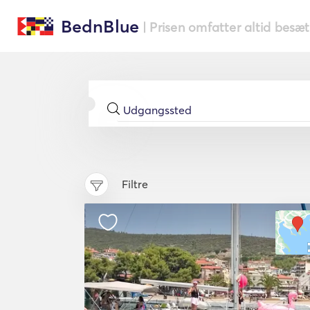
BednBlue
| Prisen omfatter altid besæ
Filtre