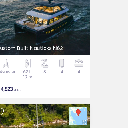
ustom Built Nauticks N62
atamaran
62 ft
8
4
4
19 m
$
4,823
/nat