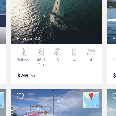
Bavaria 44
A
Sejlbåd
46 ft
8
4
4
M
14 m
$
769
/nat