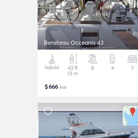
Beneteau Occeanis 43
Sejlbåd
43 ft
8
4
7
13 m
$
666
/nat