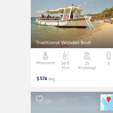
Traditional Wooden Boat
Motoryacht
36 ft
25
0
11 m
Krydstogt
$
574
/dag