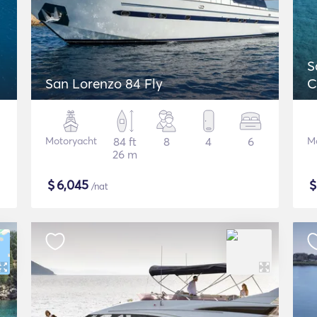
S
San Lorenzo 84 Fly
C
Motoryacht
84 ft
8
4
6
M
26 m
$
6,045
/nat