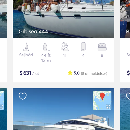
Gib'sea 444
B
Sejlbåd
44 ft
11
4
8
S
13 m
$
631
5.0
/nat
(5
anmeldelser
)