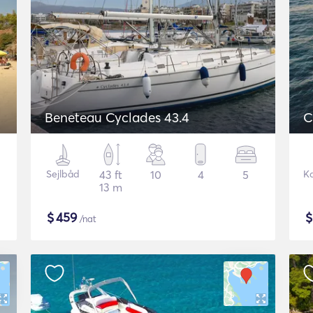
Beneteau Cyclades 43.4
C
Sejlbåd
43 ft
10
4
5
K
13 m
$
459
/nat