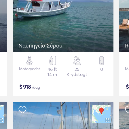
Ναυπηγείο Σύρου
R
Motoryacht
46 ft
25
0
M
14 m
Krydstogt
$
918
/dag