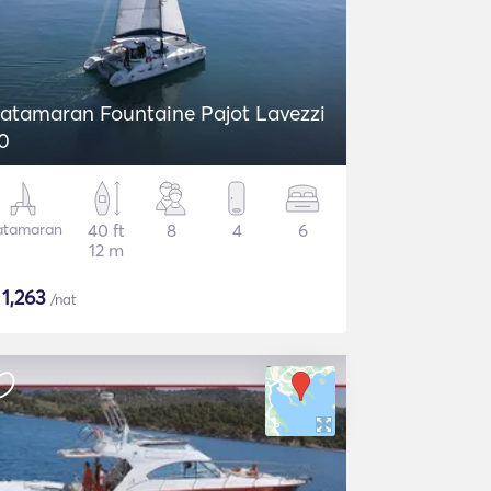
atamaran Fountaine Pajot Lavezzi
0
atamaran
40 ft
8
4
6
12 m
$
1,263
/nat