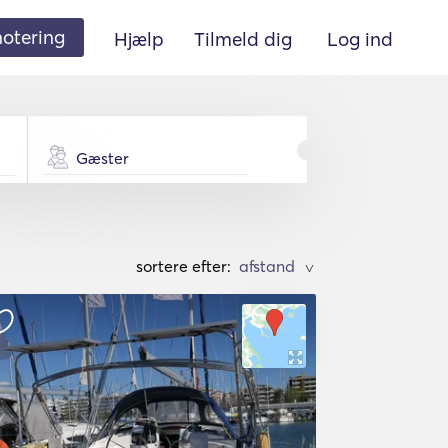
 notering
Hjælp
Tilmeld dig
Log ind
Gæster
sortere efter:
>