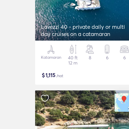
Lavezzi 40 - private daily or multi
day cruises on a catamaran
Katamaran
40 ft
8
6
6
12 m
$
1,115
/nat