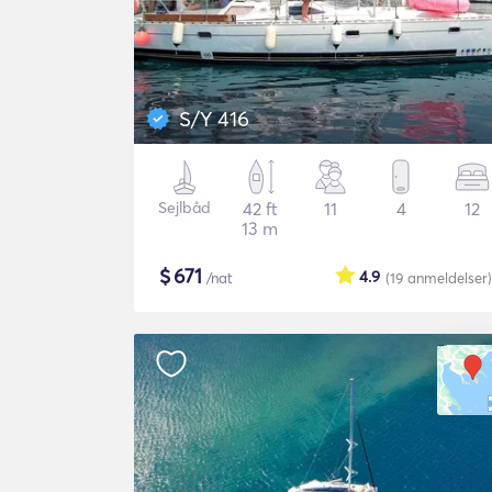
S/Y 416
Sejlbåd
42 ft
11
4
12
13 m
$
671
4.9
/nat
(19
anmeldelser
)