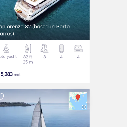
anlorenzo 82 (based in Porto
arras)
otoryacht
82 ft
8
4
4
25 m
$
5,283
/nat