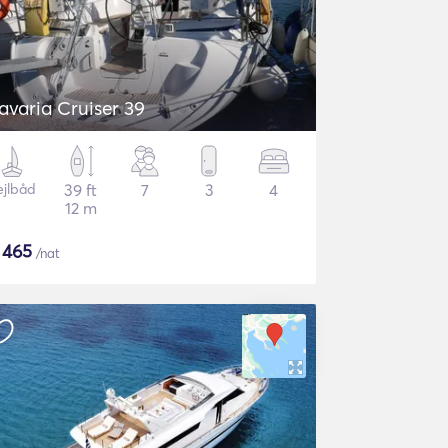
avaria Cruiser 39
ejlbåd
39 ft
7
3
4
12 m
$
465
/nat