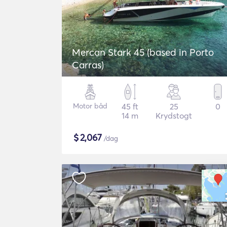
Mercan Stark 45 (based in Porto
Carras)
Motor båd
45 ft
25
0
14 m
Krydstogt
$
2,067
/dag