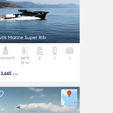
vas Marine Super Rib
otoryacht
48 ft
2
1
1
15 m
$
3,445
/nat