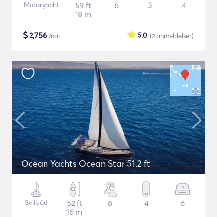
Motoryacht
59 ft
6
3
4
18 m
$
2,756
5.0
/nat
(2
anmeldelser
)
Ocean Yachts Ocean Star 51.2 ft
Sejlbåd
52 ft
8
4
6
16 m