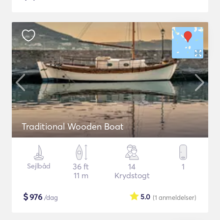
Traditional Wooden Boat
Sejlbåd
36 ft
14
1
11 m
Krydstogt
$
976
5.0
/dag
(1
anmeldelser
)