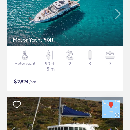
Motor Yacht 50ft
Motoryacht
50 ft
2
3
3
15 m
$
2,823
/nat