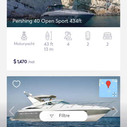
Pershing 40 Open Sport 434ft
Motoryacht
43 ft
4
2
2
13 m
$
1,470
/nat
Filtre