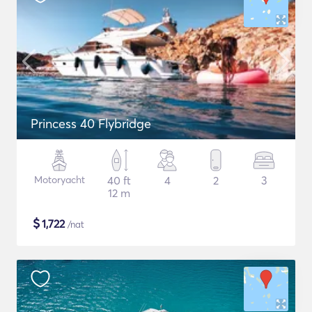
Princess 40 Flybridge
Motoryacht
40 ft
4
2
3
12 m
$
1,722
/nat