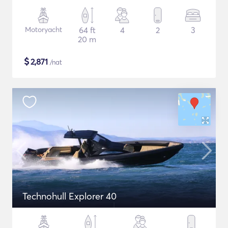
Motoryacht
64 ft
4
2
3
20 m
$
2,871
/nat
Technohull Explorer 40