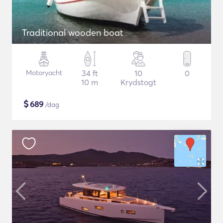
Traditional wooden boat
Motoryacht
34 ft
10
0
10 m
Krydstogt
$
689
/dag