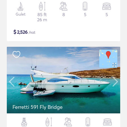
Gulet
85 ft
8
5
5
26 m
$
2,526
/nat
Ferretti 591 Fly Bridge