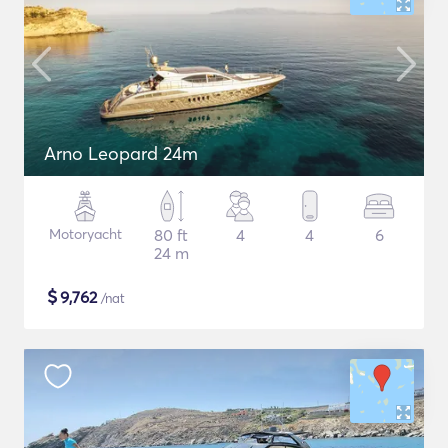
Arno Leopard 24m
Motoryacht
80 ft
4
4
6
24 m
$
9,762
/nat