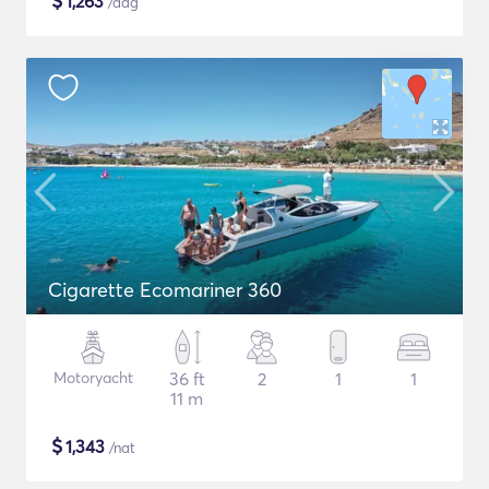
$
1,263
/dag
Cigarette Ecomariner 360
Motoryacht
36 ft
2
1
1
11 m
$
1,343
/nat