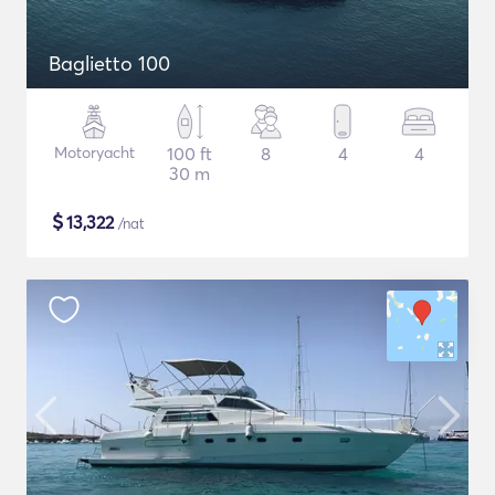
Baglietto 100
Motoryacht
100 ft
8
4
4
30 m
$
13,322
/nat