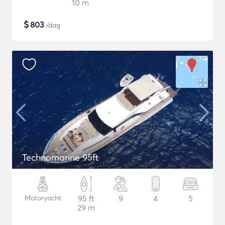
10 m
$
803
/dag
Technomarine 95ft
Motoryacht
95 ft
9
4
5
29 m