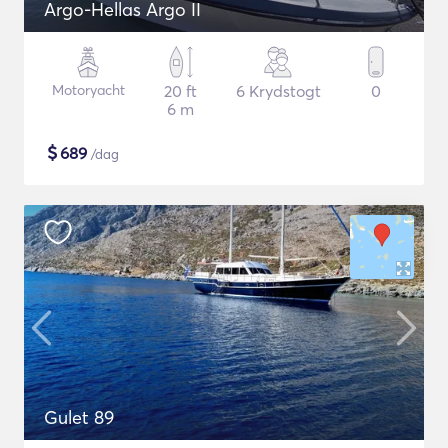
Argo-Hellas Argo II
Motoryacht
20 ft
6 Krydstogt
0
6 m
$
689
/dag
Gulet 89