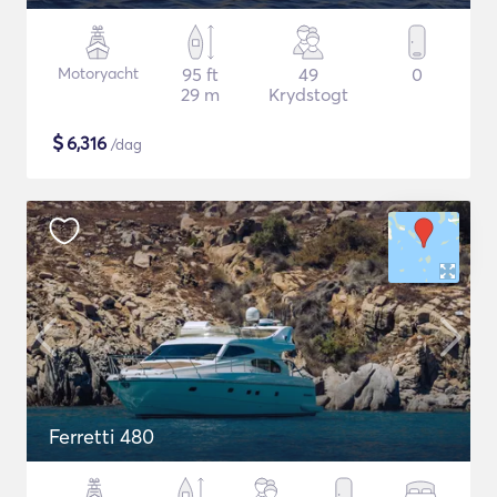
Motoryacht
95 ft
49
0
29 m
Krydstogt
$
6,316
/dag
Ferretti 480