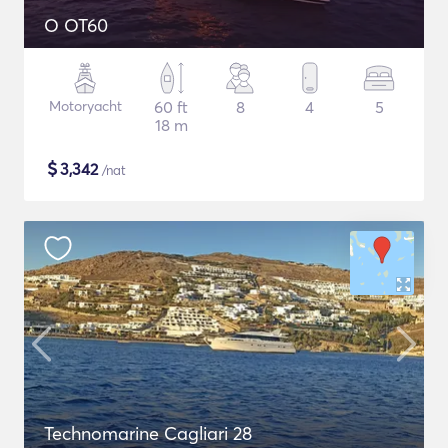
O OT60
Motoryacht
60 ft
8
4
5
18 m
$
3,342
/nat
Technomarine Cagliari 28