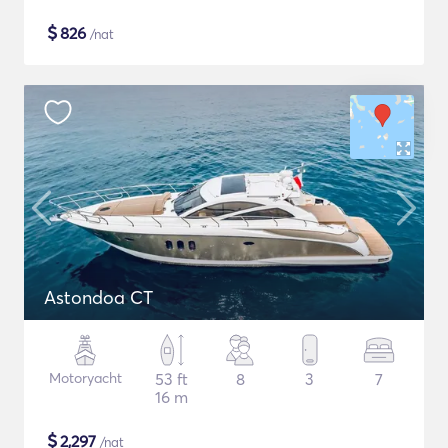
$
826
/nat
Astondoa CT
Motoryacht
53 ft
8
3
7
16 m
$
2,297
/nat