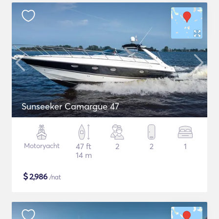
Sunseeker Camargue 47
Motoryacht
47 ft
2
2
1
14 m
$
2,986
/nat