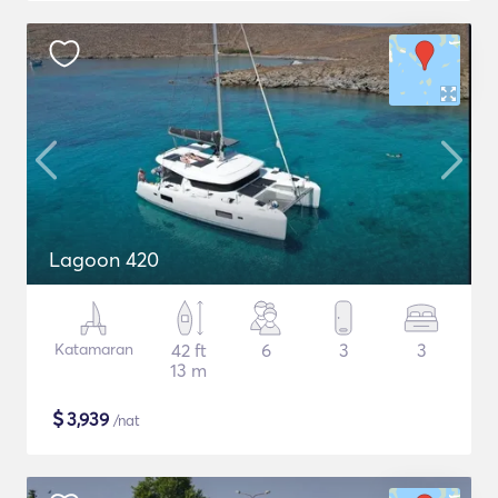
Lagoon 420
Katamaran
42 ft
6
3
3
13 m
$
3,939
/nat