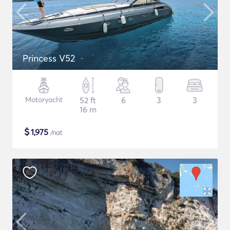
Princess V52
Motoryacht
52 ft
6
3
3
16 m
$
1,975
/nat