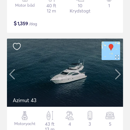
Motor båd
40 ft
10
1
12 m
Krydstogt
$
1,359
/dag
Azimut 43
Motoryacht
43 ft
4
3
5
13 m