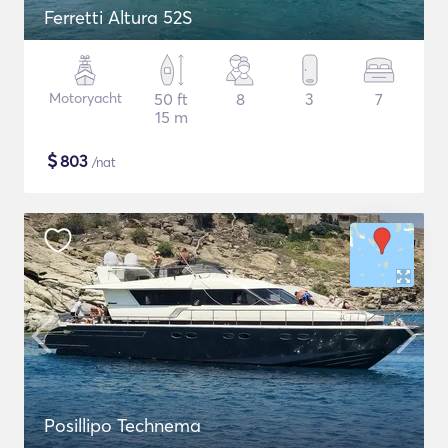
Ferretti Altura 52S
Motoryacht
50 ft
8
3
7
15 m
$
803
/nat
Posillipo Technema