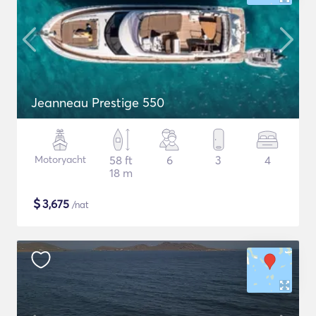
Jeanneau Prestige 550
Motoryacht
58 ft
6
3
4
18 m
$
3,675
/nat