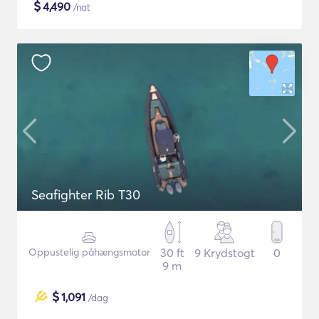
$
4,490
/nat
Seafighter Rib T30
Oppustelig påhængsmotor
30 ft
9 Krydstogt
0
9 m
$
1,091
/dag