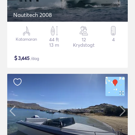
Nautitech 2008
Katamaran
44 ft
12
4
13 m
Krydstogt
$
3,445
/dag