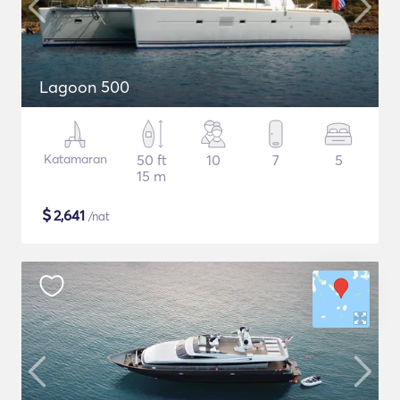
Lagoon 500
Katamaran
50 ft
10
7
5
15 m
$
2,641
/nat