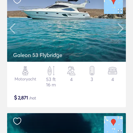
Galeon 53 Flybridge
Motoryacht
53 ft
4
3
4
16 m
$
2,871
/nat