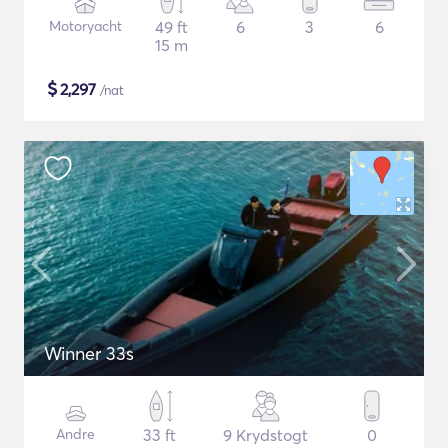
Motoryacht
49 ft
6
3
6
15 m
$
2,297
/nat
Winner 33s
Andre
33 ft
9 Krydstogt
0