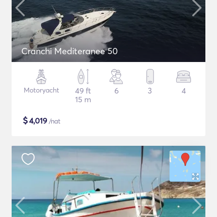
Cranchi Mediteranee 50
Motoryacht
49 ft
6
3
4
15 m
$
4,019
/nat