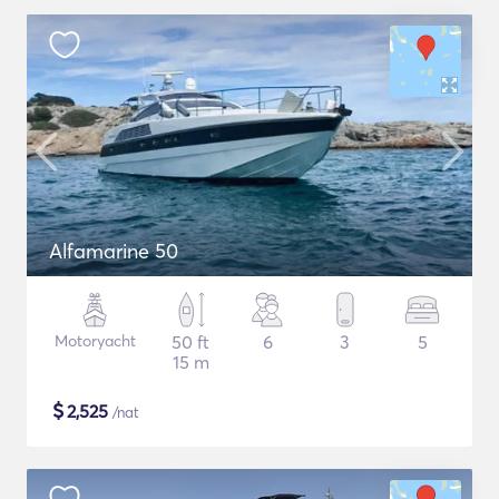
Alfamarine 50
Motoryacht
50 ft
6
3
5
15 m
$
2,525
/nat