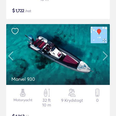
$
1,722
/nat
Marvel 930
Motoryacht
32 ft
9 Krydstogt
0
10 m