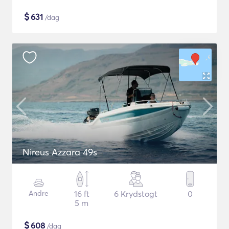
$
631
/dag
Nireus Azzara 49s
Andre
16 ft
6 Krydstogt
0
5 m
$
608
/dag