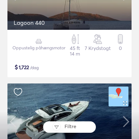
Lagoon 440
Oppustelig påhængsmotor
45 ft
7 Krydstogt
0
14 m
$
1,722
/dag
Filtre