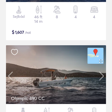
Sejlbåd
46 ft
8
4
4
14 m
$
1,607
/nat
Olympic 490 CC