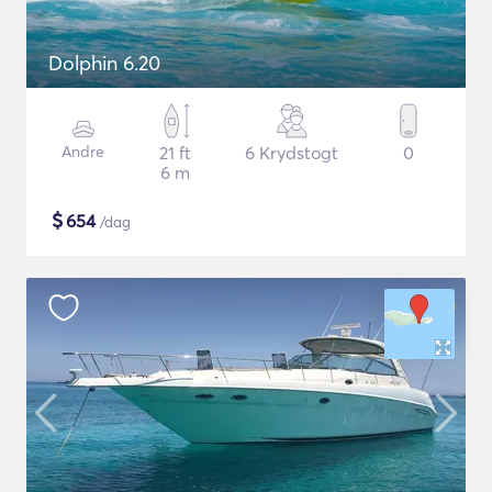
Dolphin 6.20
Andre
21 ft
6 Krydstogt
0
6 m
$
654
/dag