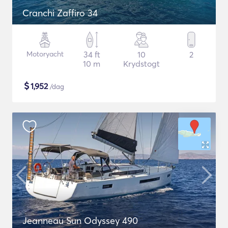
Cranchi Zaffiro 34
Motoryacht
34 ft
10
2
10 m
Krydstogt
$
1,952
/dag
Jeanneau Sun Odyssey 490