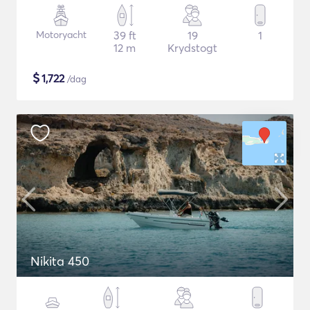
Motoryacht
39 ft
19
1
12 m
Krydstogt
$
1,722
/dag
Nikita 450