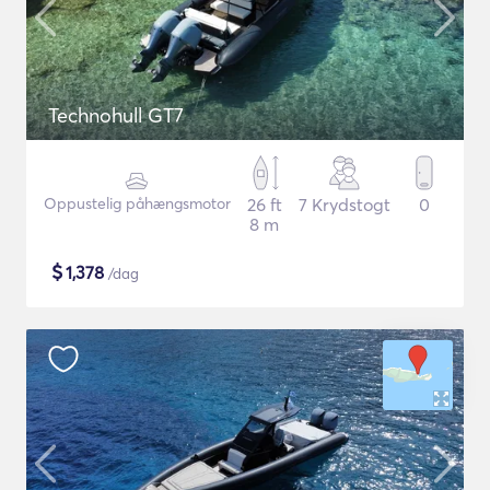
Technohull GT7
Oppustelig påhængsmotor
26 ft
7 Krydstogt
0
8 m
$
1,378
/dag