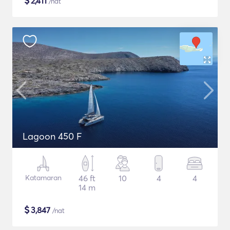
$
2,411
/nat
Lagoon 450 F
Katamaran
46 ft
10
4
4
14 m
$
3,847
/nat