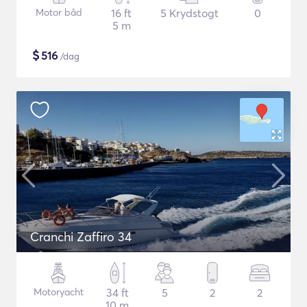
Motor båd
16 ft
5 Krydstogt
0
5 m
$
516
/dag
Cranchi Zaffiro 34
Motoryacht
34 ft
5
2
2
10 m