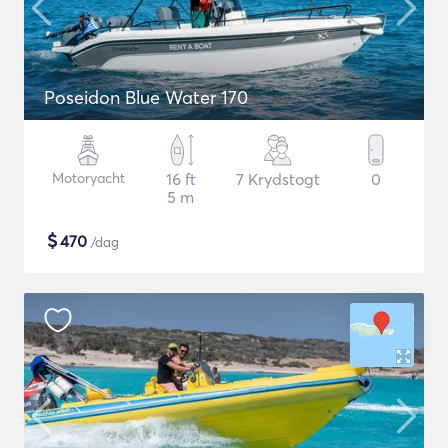
Poseidon Blue Water 170
Motoryacht
16 ft
7 Krydstogt
0
5 m
$
470
/dag