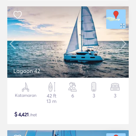
Lagoon 42
Katamaran
42 ft
6
3
3
13 m
$
4,421
/nat