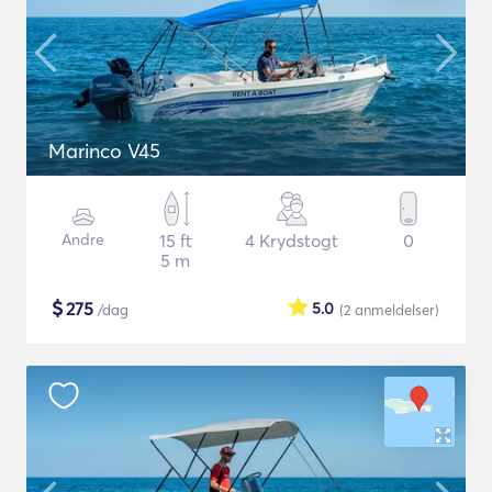
Marinco V45
Andre
15 ft
4 Krydstogt
0
5 m
$
275
5.0
/dag
(2
anmeldelser
)