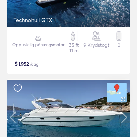
Technohull GTX
Oppustelig påhængsmotor
35 ft
9 Krydstogt
0
11 m
$
1,952
/dag