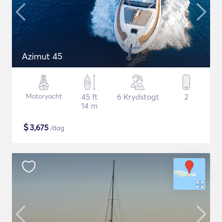
Azimut 45
Motoryacht
45 ft
6 Krydstogt
2
14 m
$
3,675
/dag