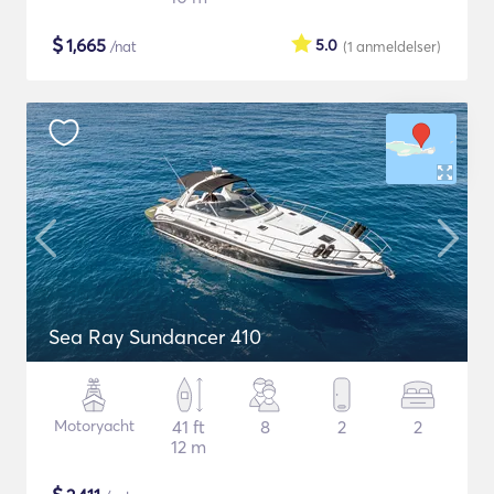
$
1,665
5.0
/nat
(1
anmeldelser
)
Sea Ray Sundancer 410
Motoryacht
41 ft
8
2
2
12 m