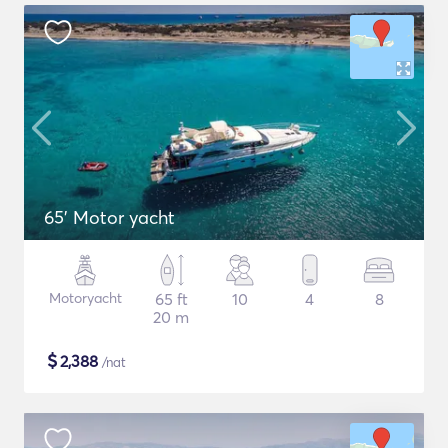
65' Motor yacht
Motoryacht
65 ft
10
4
8
20 m
$
2,388
/nat