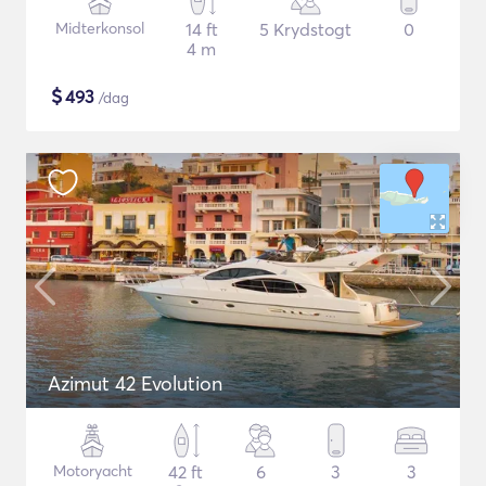
Midterkonsol
14 ft
5 Krydstogt
0
4 m
$
493
/dag
Azimut 42 Evolution
Motoryacht
42 ft
6
3
3