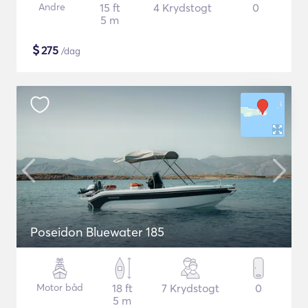
Andre
15 ft
4 Krydstogt
0
5 m
$
275
/dag
Poseidon Bluewater 185
Motor båd
18 ft
7 Krydstogt
0
5 m