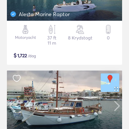
Alesta Marine Raptor
Motoryacht
37 ft
8 Krydstogt
0
11 m
$
1,722
/dag