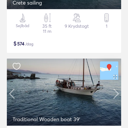
Crete sailing
Sejlbåd
35 ft
9 Krydstogt
1
11 m
$
574
/dag
Traditional Wooden boat 39'