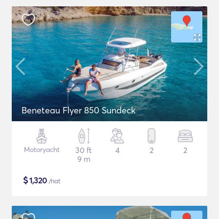
Beneteau Flyer 850 Sundeck
Motoryacht
30 ft
4
2
2
9 m
$
1,320
/nat