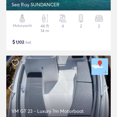
Sea Ray SUNDANCER
Motoryacht
46 ft
4
2
2
14 m
$
1,102
/nat
VM GT 23 - Luxury 7m Motorboat