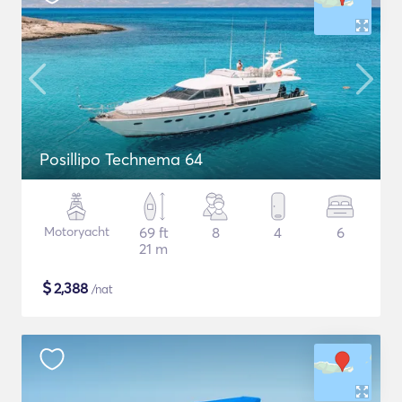
Posillipo Technema 64
Motoryacht
69 ft
8
4
6
21 m
$
2,388
/nat