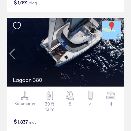
$
1,091
/dag
Lagoon 380
Katamaran
39 ft
8
4
4
12 m
$
1,837
/nat