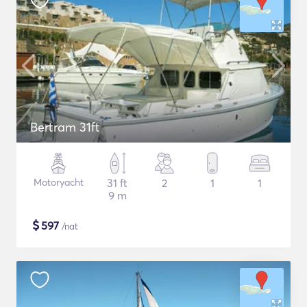
Bertram 31ft
Motoryacht
31 ft
2
1
1
9 m
$
597
/nat