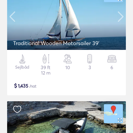
Traditional Wooden Motorsailer 39'
Sejlbåd
39 ft
10
3
6
12 m
$
1,435
/nat