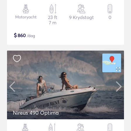
Motoryacht
23 ft
9 Krydstogt
0
7 m
$
860
/dag
Nireus 490 Optima