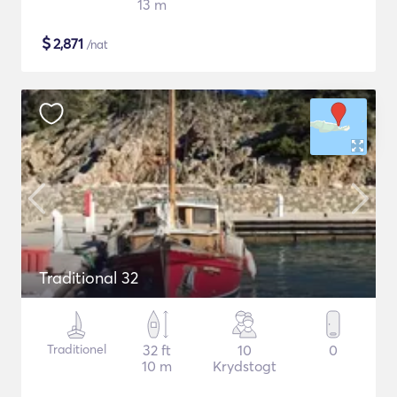
13 m
$
2,871
/nat
Traditional 32
Traditionel
32 ft
10
0
10 m
Krydstogt