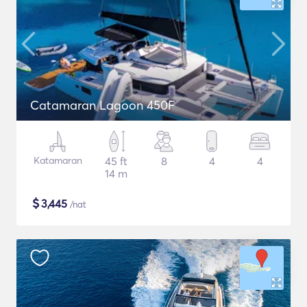
Catamaran Lagoon 450F
Katamaran
45 ft
8
4
4
14 m
$
3,445
/nat