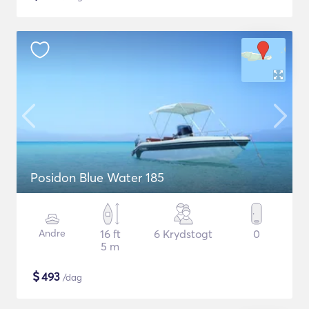
Posidon Blue Water 185
Andre
16 ft
6 Krydstogt
0
5 m
$
493
/dag