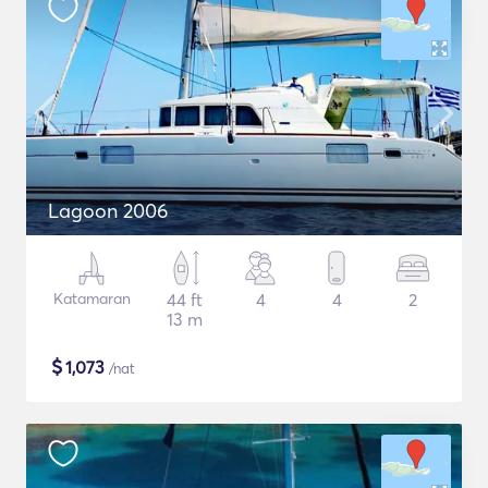
Lagoon 2006
Katamaran
44 ft
4
4
2
13 m
$
1,073
/nat