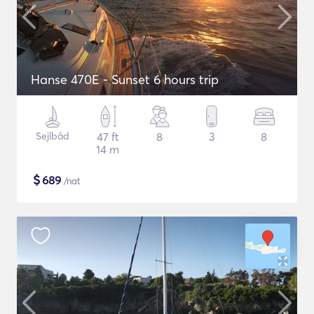
Hanse 470E - Sunset 6 hours trip
Sejlbåd
47 ft
8
3
8
14 m
$
689
/nat