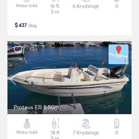
Motor båd
16 ft
6 Krydstogt
0
5 m
$
437
/dag
Proteus Elli 5.50m
Motor båd
18 ft
7 Krydstogt
0
5 m