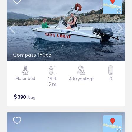
Compass 150cc
Motor båd
15 ft
4 Krydstogt
0
5 m
$
390
/dag