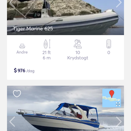
Tiger Marine 625
Andre
21 ft
10
0
6 m
Krydstogt
$
976
/dag