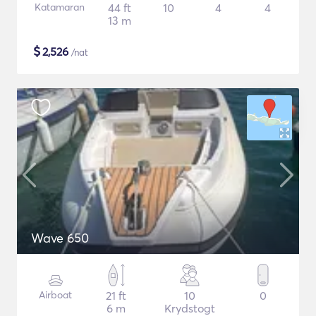
Katamaran
44 ft
10
4
4
13 m
$
2,526
/nat
Wave 650
Airboat
21 ft
10
0
6 m
Krydstogt