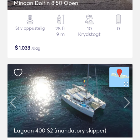
Minoan Dolfin 8.50 Open
Stiv oppustelig
28 ft
10
0
9 m
Krydstogt
$
1,033
/dag
Lagoon 400 S2 (mandatory skipper)