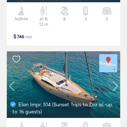
Sejlbåd
41 ft
8
3
3
12 m
$
746
/nat
Elan Impr. 514 (Sunset Trips to Dia isl.-up
to 16 guests)