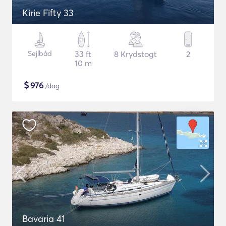
Kirie Fifty 33
Sejlbåd
33 ft
8 Krydstogt
2
10 m
$
976
/dag
Bavaria 41