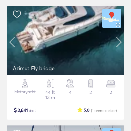
Azimut Fly bridge
Motoryacht
44 ft
4
2
2
13 m
$
2,641
5.0
/nat
(1
anmeldelser
)