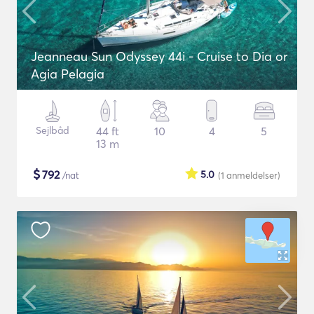
Jeanneau Sun Odyssey 44i - Cruise to Dia or
Agia Pelagia
Sejlbåd
44 ft
10
4
5
13 m
$
792
5.0
/nat
(1
anmeldelser
)