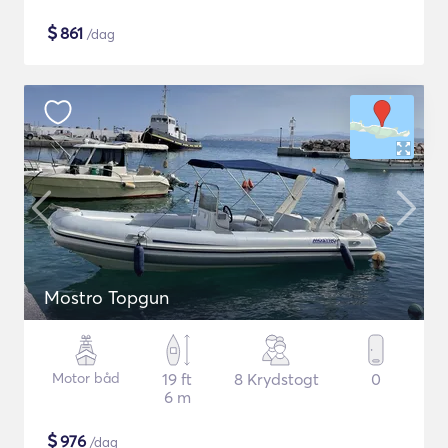
$
861
/dag
Mostro Topgun
Motor båd
19 ft
8 Krydstogt
0
6 m
$
976
/dag