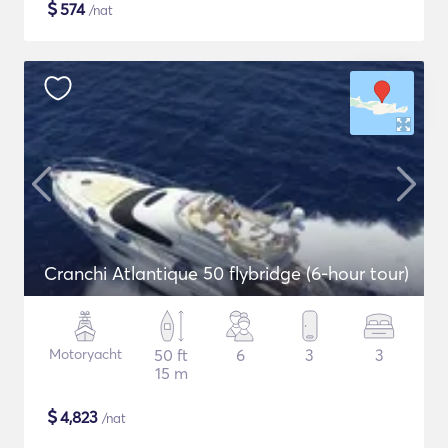
$
574
/nat
Cranchi Atlantique 50 flybridge (6-hour tour)
Motoryacht
50 ft
6
3
3
15 m
$
4,823
/nat