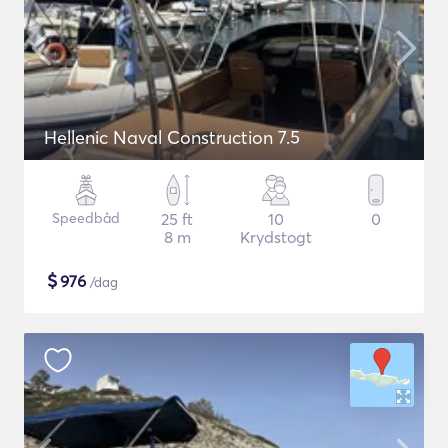
Hellenic Naval Construction 7.5
Speedbåd
25 ft
10
0
8 m
Krydstogt
$
976
/dag