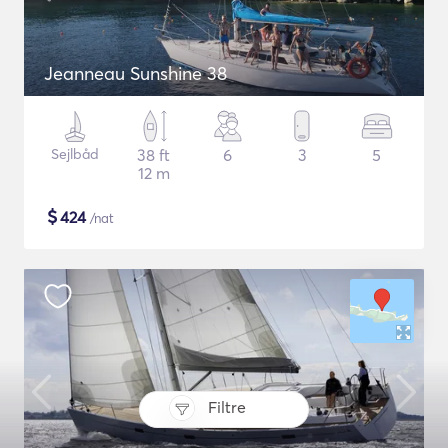
Jeanneau Sunshine 38
Sejlbåd
38 ft
6
3
5
12 m
$
424
/nat
Filtre