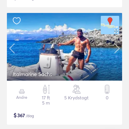
Italmarine Sachs
Andre
17 ft
5 Krydstogt
0
5 m
$
367
/dag