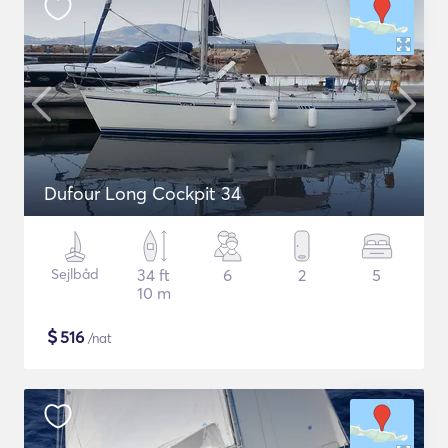
Dufour Long Cockpit 34
Sejlbåd
34 ft
6
2
5
10 m
$
516
/nat