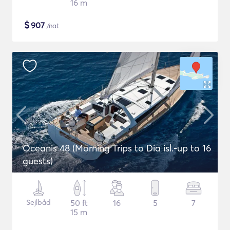
16 m
$
907
/nat
Oceanis 48 (Morning Trips to Dia isl.-up to 16
guests)
Sejlbåd
50 ft
16
5
7
15 m