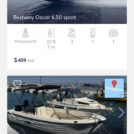
Bestway Oscar 6.50 sport
Motoryacht
22 ft
3
1
1
7 m
$
459
/nat