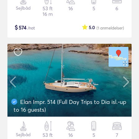
Sejlbåd
53 ft
16
5
6
16 m
$
574
5.0
/nat
(1
anmeldelser
)
Elan Impr. 514 (Full Day Trips to Dia isl.-up
to 16 guests)
Sejlbåd
53 ft
16
5
7