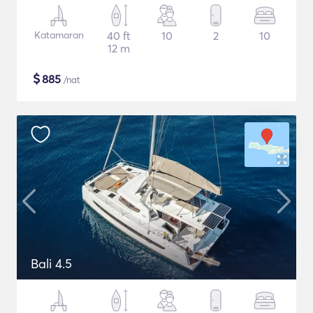
Katamaran
40 ft
10
2
10
12 m
$
885
/nat
Bali 4.5