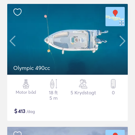
Olympic 490cc
Motor båd
18 ft
5 Krydstogt
0
5 m
$
413
/dag