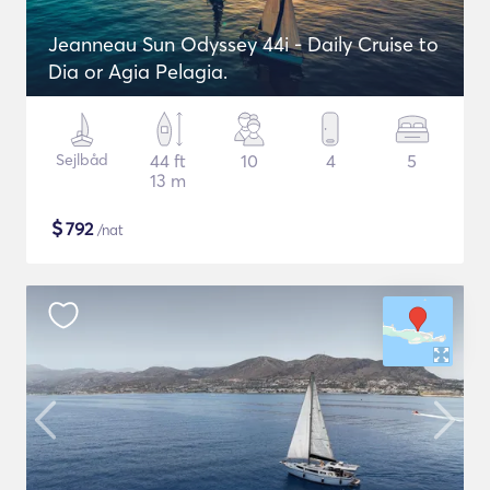
Jeanneau Sun Odyssey 44i - Daily Cruise to
Dia or Agia Pelagia.
Sejlbåd
44 ft
10
4
5
13 m
$
792
/nat