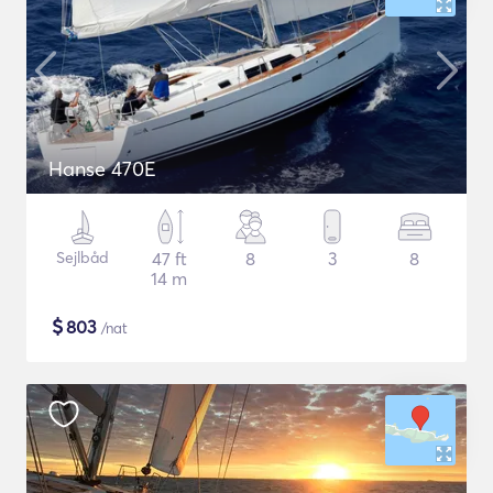
Hanse 470E
Sejlbåd
47 ft
8
3
8
14 m
$
803
/nat