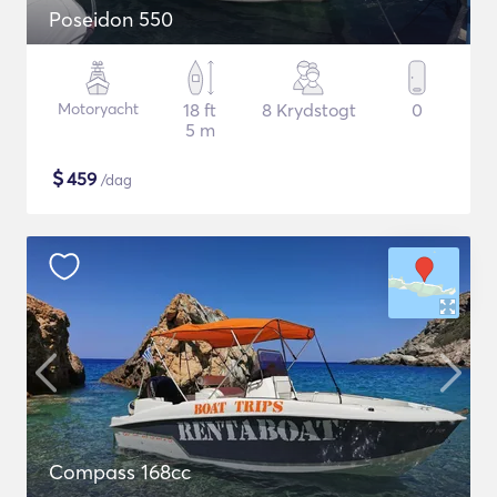
Poseidon 550
Motoryacht
18 ft
8 Krydstogt
0
5 m
$
459
/dag
Compass 168cc