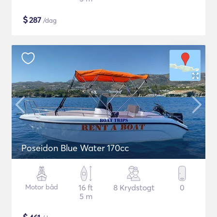
$
287
/dag
Poseidon Blue Water 170cc
Motor båd
16 ft
8 Krydstogt
0
5 m