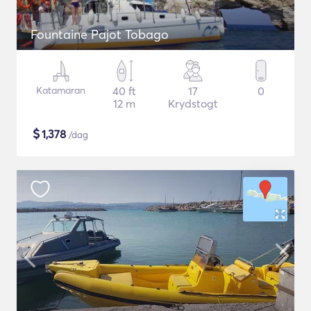
Fountaine Pajot Tobago
Katamaran
40 ft
17
0
12 m
Krydstogt
$
1,378
/dag