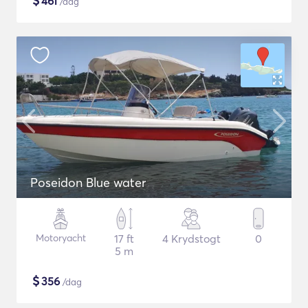
$
461
/dag
Poseidon Blue water
Motoryacht
17 ft
4 Krydstogt
0
5 m
$
356
/dag