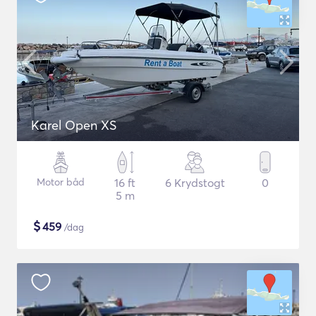
Karel Open XS
Motor båd
16 ft
6 Krydstogt
0
5 m
$
459
/dag