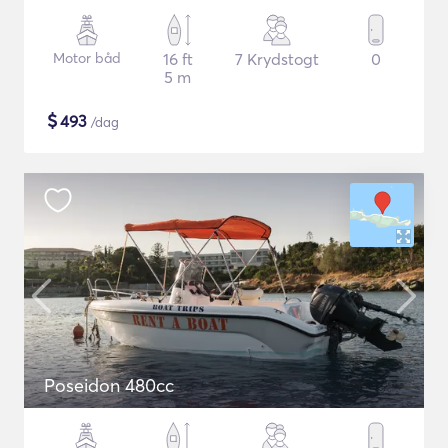
Motor båd
16 ft
7 Krydstogt
0
5 m
$
493
/dag
Poseidon 480cc