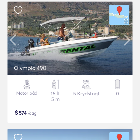
Olympic 490
Motor båd
16 ft
5 Krydstogt
0
5 m
$
574
/dag