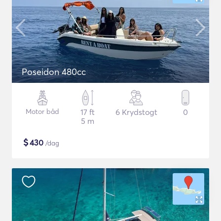
Poseidon 480cc
Motor båd
17 ft
6 Krydstogt
0
5 m
$
430
/dag