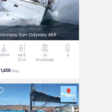
eanneau Sun Odyssey 469
ejlbåd
44 ft
14
4
13 m
Krydstogt
$
1,458
/dag