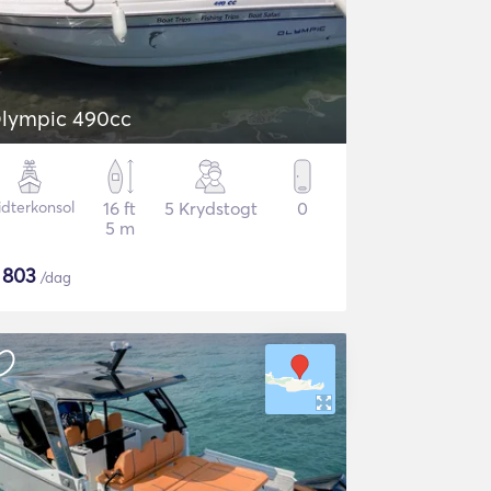
lympic 490cc
idterkonsol
16 ft
5 Krydstogt
0
5 m
$
803
/dag