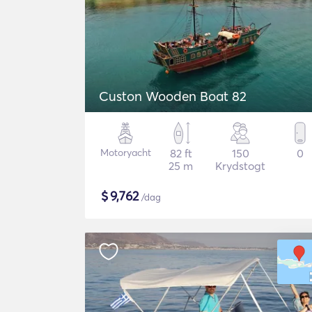
Custon Wooden Boat 82
Motoryacht
82 ft
150
0
25 m
Krydstogt
$
9,762
/dag