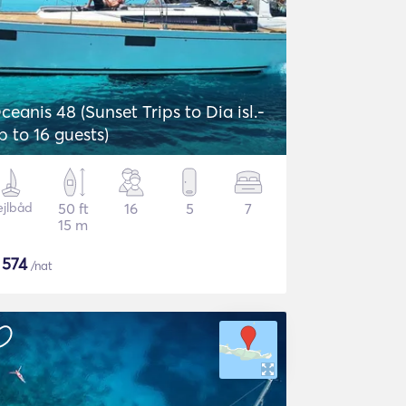
ceanis 48 (Sunset Trips to Dia isl.-
p to 16 guests)
ejlbåd
50 ft
16
5
7
15 m
$
574
/nat