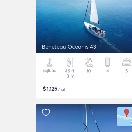
Beneteau Oceanis 43
Sejlbåd
43 ft
10
4
5
13 m
$
1,125
/nat