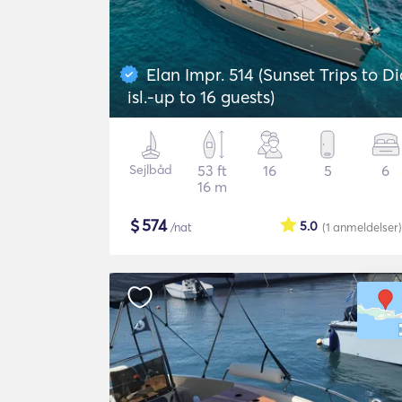
Elan Impr. 514 (Sunset Trips to Di
isl.-up to 16 guests)
Sejlbåd
53 ft
16
5
6
16 m
$
574
5.0
/nat
(1
anmeldelser
)