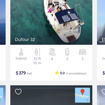
Dufour 32
E
Sejlbåd
32 ft
4
2
2
S
10 m
$
379
5.0
/nat
(1
anmeldelser
)