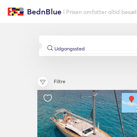
BednBlue
| Prisen omfatter altid besæ
Filtre