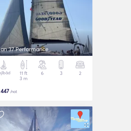
lan 37 Performance
ejlbåd
11 ft
6
3
2
3 m
$
447
/nat