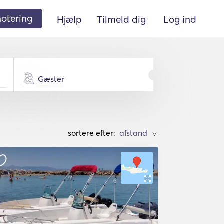
 notering
Hjælp
Tilmeld dig
Log ind
Gæster
sortere efter:
>