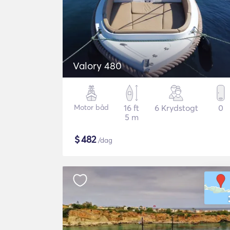
Valory 480
Motor båd
16 ft
6 Krydstogt
0
5 m
$
482
/dag