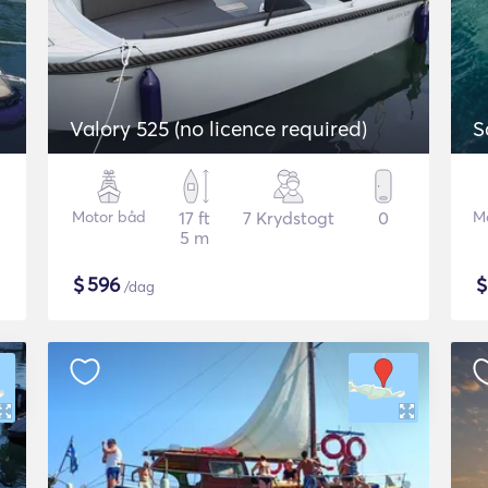
Valory 525 (no licence required)
S
Motor båd
17 ft
7 Krydstogt
0
M
5 m
$
596
/dag