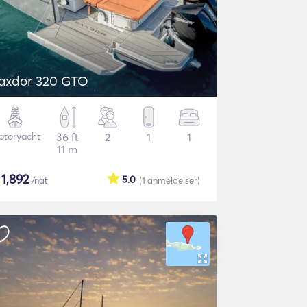
axdor 320 GTO
otoryacht
36 ft
2
1
1
11 m
$
1,892
5.0
/nat
(1
anmeldelser
)