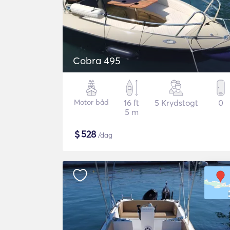
Cobra 495
Motor båd
16 ft
5 Krydstogt
0
5 m
$
528
/dag