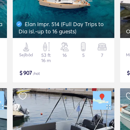
a
Elan Impr. 514 (Full Day Trips to
Dia isl.-up to 16 guests)
O
Sejlbåd
53 ft
16
5
7
M
16 m
$
907
/nat