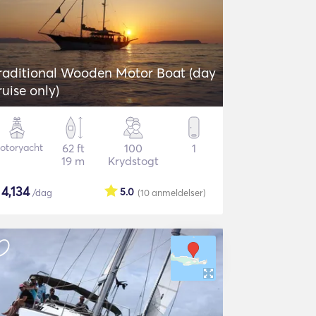
raditional Wooden Motor Boat (day
ruise only)
otoryacht
62 ft
100
1
19 m
Krydstogt
$
4,134
5.0
/dag
(10
anmeldelser
)