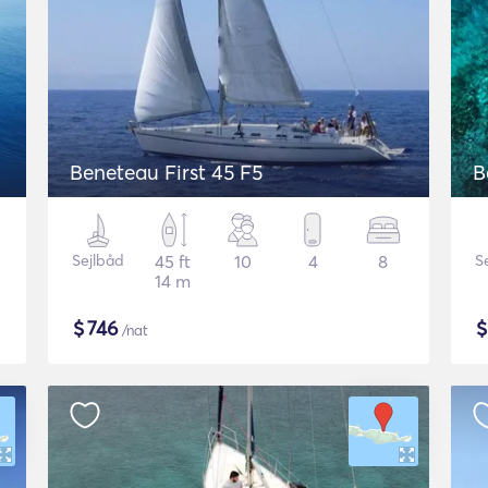
Beneteau First 45 F5
B
Sejlbåd
45 ft
10
4
8
S
14 m
$
746
/nat