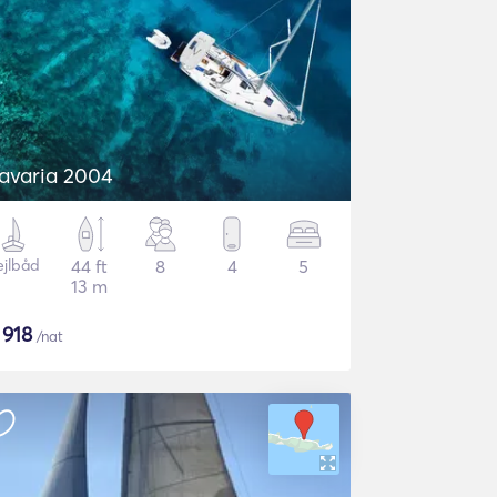
avaria 2004
ejlbåd
44 ft
8
4
5
13 m
$
918
/nat