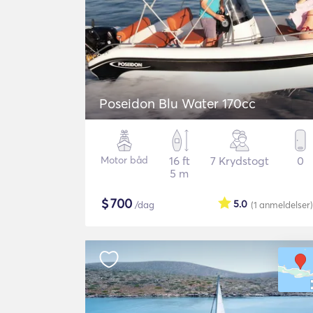
Poseidon Blu Water 170cc
Motor båd
16 ft
7 Krydstogt
0
5 m
$
700
5.0
/dag
(1
anmeldelser
)