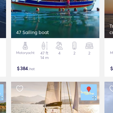
T
47 Sailing boat
c
Motoryacht
47 ft
4
2
2
M
14 m
$
384
/nat