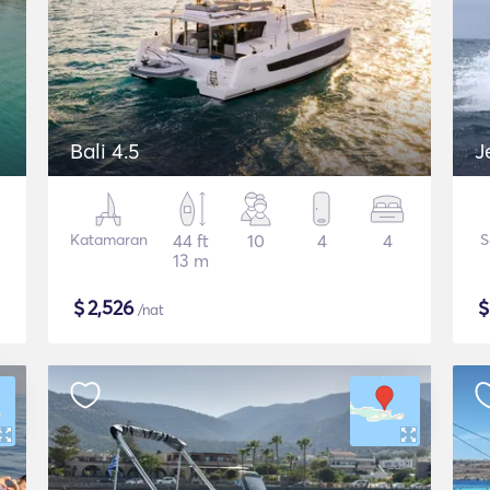
Bali 4.5
J
Katamaran
44 ft
10
4
4
S
13 m
$
2,526
/nat