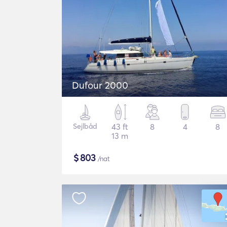
Dufour 2000
Sejlbåd
43 ft
8
4
8
13 m
$
803
/nat