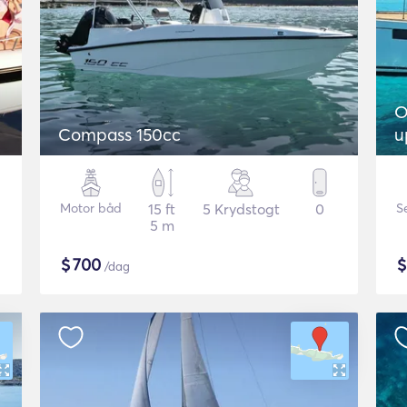
O
Compass 150cc
u
Motor båd
15 ft
5 Krydstogt
0
S
5 m
$
700
/dag