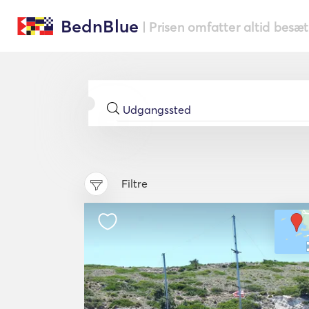
BednBlue
| Prisen omfatter altid besæ
Filtre