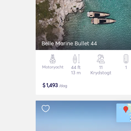
Belle Marine Bullet 44
Motoryacht
44 ft
11
1
13 m
Krydstogt
$
1,493
/dag