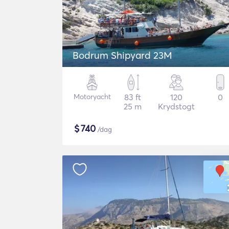
Bodrum Shipyard 23M
Motoryacht
83 ft
120
0
25 m
Krydstogt
$
740
/dag