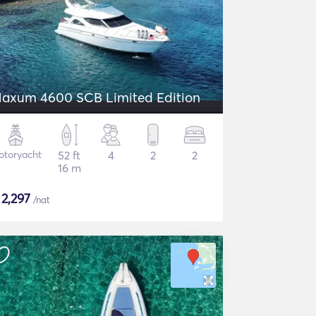
axum 4600 SCB Limited Edition
otoryacht
52 ft
4
2
2
16 m
$
2,297
/nat