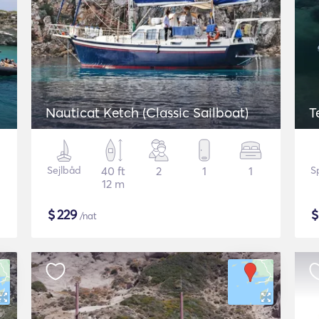
Nauticat Ketch (Classic Sailboat)
T
Sejlbåd
40 ft
2
1
1
S
12 m
$
229
/nat