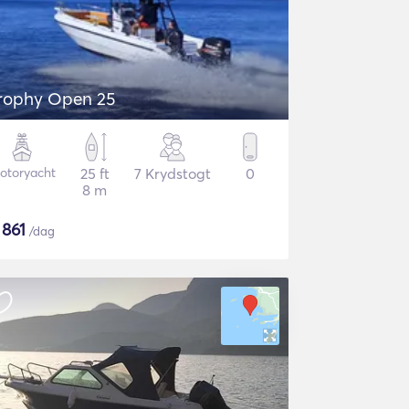
rophy Open 25
otoryacht
25 ft
7 Krydstogt
0
8 m
$
861
/dag