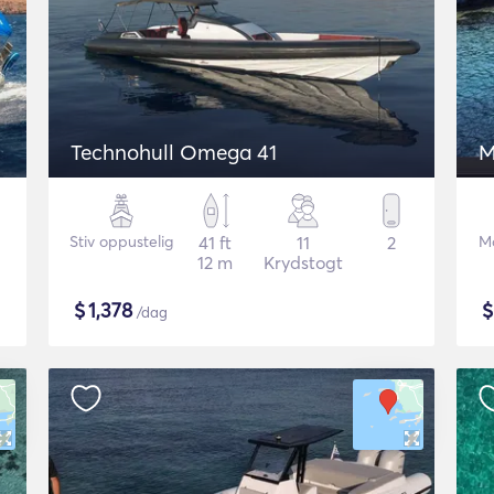
Technohull Omega 41
M
Stiv oppustelig
41 ft
11
2
M
12 m
Krydstogt
$
1,378
/dag