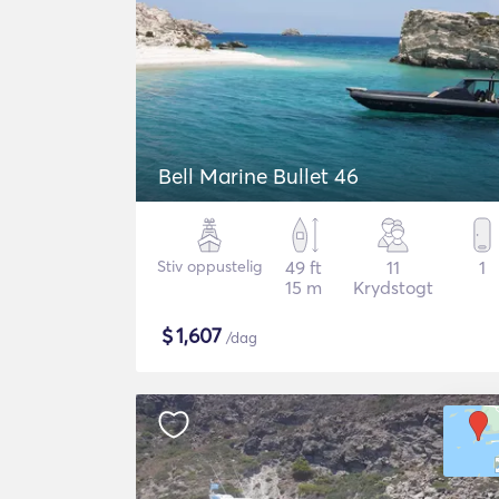
Bell Marine Bullet 46
Stiv oppustelig
49 ft
11
1
15 m
Krydstogt
$
1,607
/dag