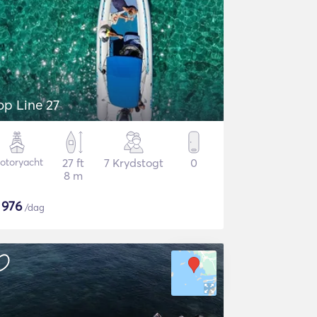
op Line 27
otoryacht
27 ft
7 Krydstogt
0
8 m
$
976
/dag