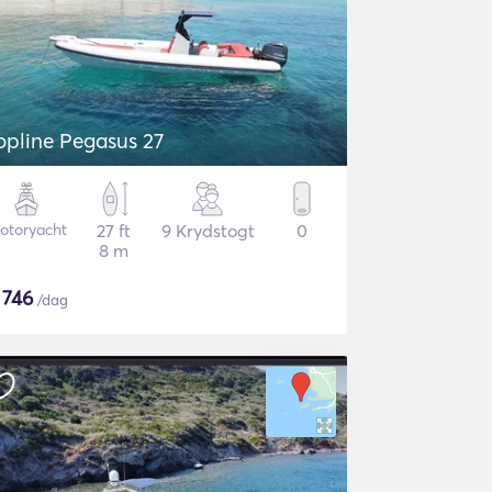
opline Pegasus 27
otoryacht
27 ft
9 Krydstogt
0
8 m
$
746
/dag