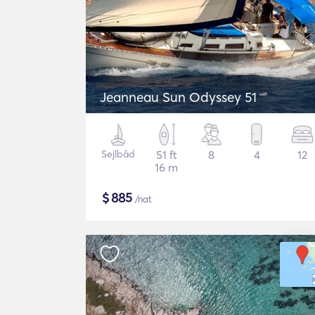
Jeanneau Sun Odyssey 51
Sejlbåd
51 ft
8
4
12
16 m
$
885
/nat