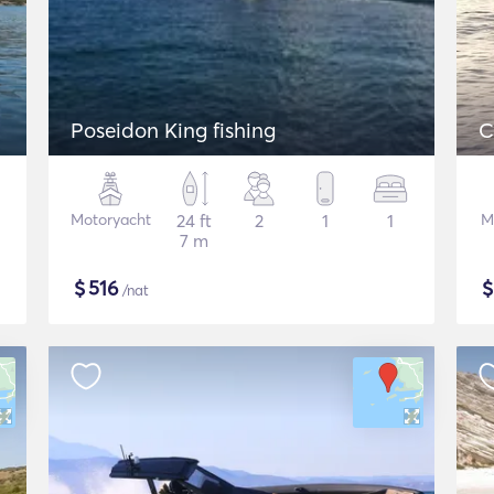
Poseidon King fishing
C
Motoryacht
24 ft
2
1
1
M
7 m
$
516
/nat