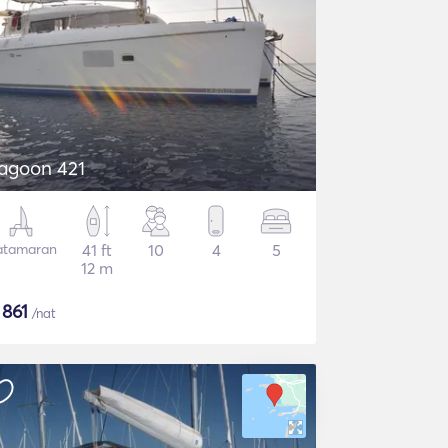
agoon 421
atamaran
41 ft
10
4
5
12 m
$
861
/nat