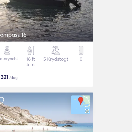
ompass 16
otoryacht
16 ft
5 Krydstogt
0
5 m
$
321
/dag