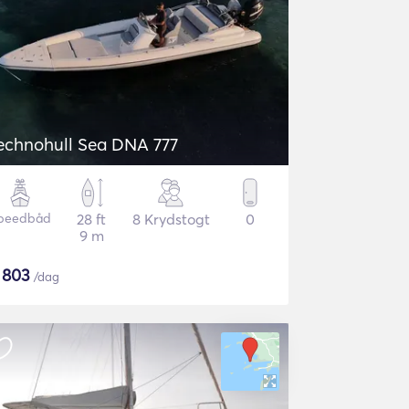
echnohull Sea DNA 777
peedbåd
28 ft
8 Krydstogt
0
9 m
$
803
/dag