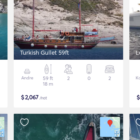
Turkish Gullet 59ft
L
Andre
59 ft
2
0
2
K
18 m
$
2,067
/nat