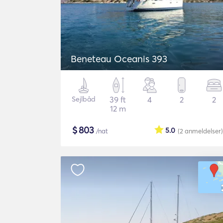
Beneteau Oceanis 393
Sejlbåd
39 ft
4
2
2
12 m
$
803
5.0
/nat
(2
anmeldelser
)