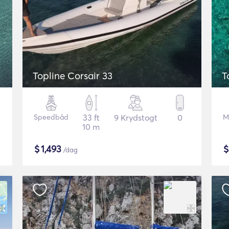
Topline Corsair 33
T
Speedbåd
33 ft
9 Krydstogt
0
M
10 m
$
1,493
/dag