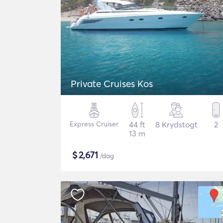
Private Cruises Kos
Express Cruiser
44 ft
8 Krydstogt
2
13 m
$
2,671
/dag