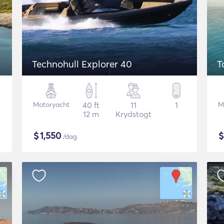
Technohull Explorer 40
T
Motoryacht
40 ft
11
1
M
12 m
Krydstogt
$
1,550
/dag