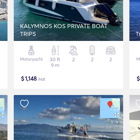
KALYMNOS KOS PRIVATE BOAT
TRIPS
T
Motoryacht
30 ft
2
2
2
M
9 m
$
1,148
/nat