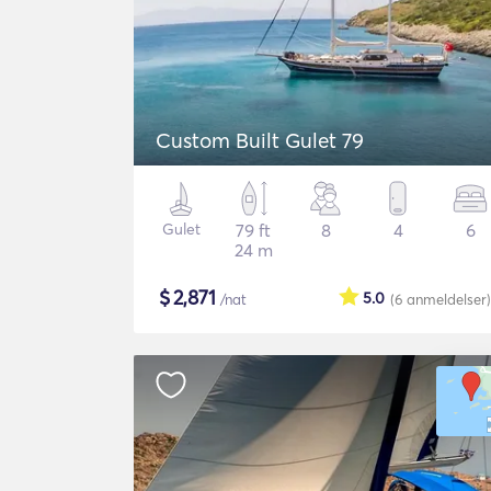
Custom Built Gulet 79
Gulet
79 ft
8
4
6
24 m
$
2,871
5.0
/nat
(6
anmeldelser
)