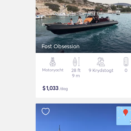
Fost Obsession
Motoryacht
28 ft
9 Krydstogt
0
9 m
$
1,033
/dag