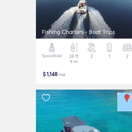
Fishing Charters - Boat Trips
Speedbåd
28 ft
2
1
2
9 m
$
1,148
/nat