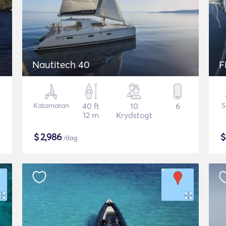
Nautitech 40
F
Katamaran
40 ft
10
6
S
12 m
Krydstogt
$
2,986
/dag