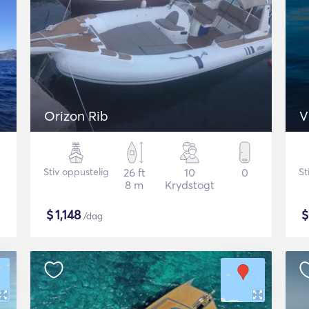
Orizon Rib
V
Stiv oppustelig
26 ft
10
0
St
8 m
Krydstogt
$
1,148
/dag