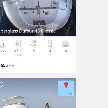
iberglass Dufour 43 Classic
loop
43 ft
8
4
4
13 m
$
655
/nat