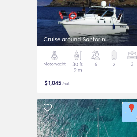
Cruise around Santorini
Motoryacht
30 ft
6
2
3
9 m
$
1,045
/nat