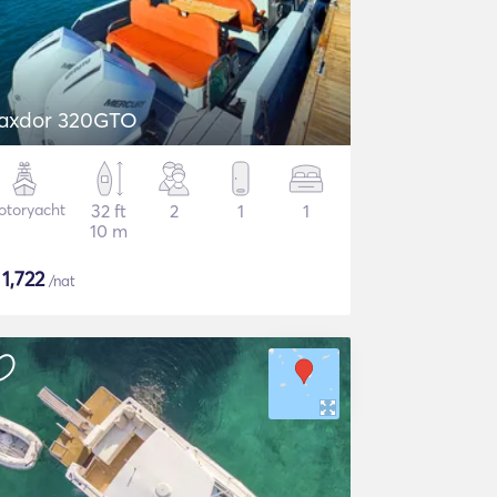
axdor 320GTO
otoryacht
32 ft
2
1
1
10 m
$
1,722
/nat