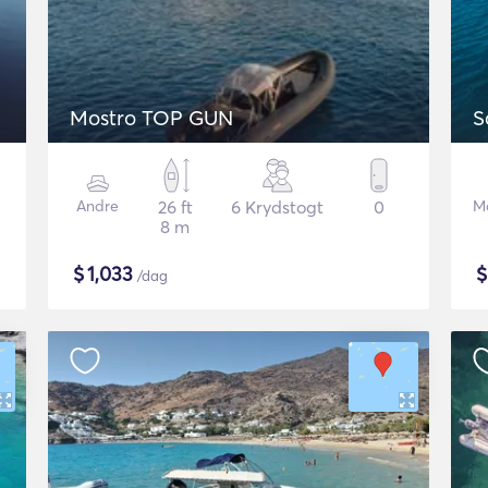
Mostro TOP GUN
S
Andre
26 ft
6 Krydstogt
0
M
8 m
$
1,033
/dag