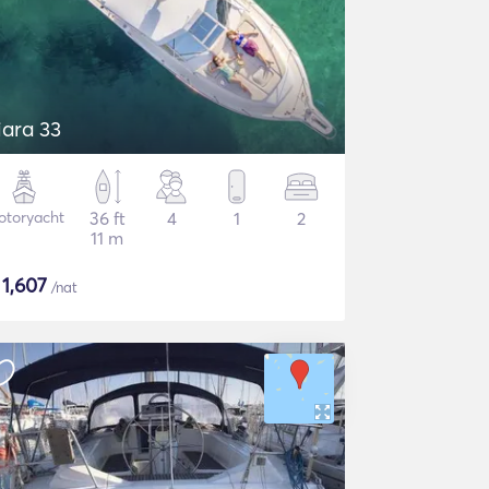
iara 33
otoryacht
36 ft
4
1
2
11 m
$
1,607
/nat