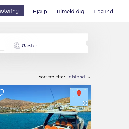
 notering
Hjælp
Tilmeld dig
Log ind
Gæster
sortere efter:
>