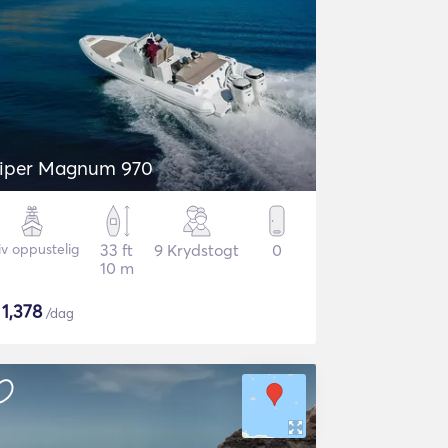
iper Magnum 970
iv oppustelig
33 ft
9 Krydstogt
0
10 m
$
1,378
/dag