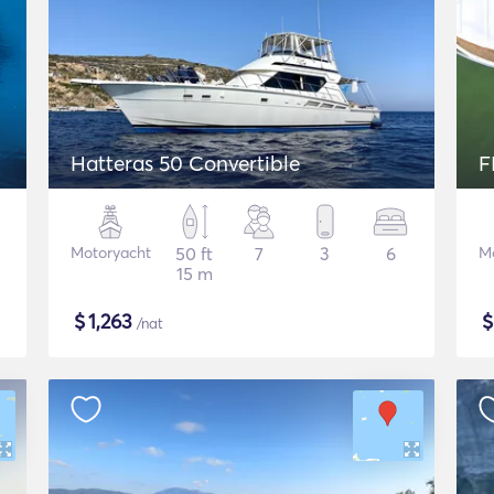
Hatteras 50 Convertible
F
Motoryacht
50 ft
7
3
6
M
15 m
$
1,263
/nat