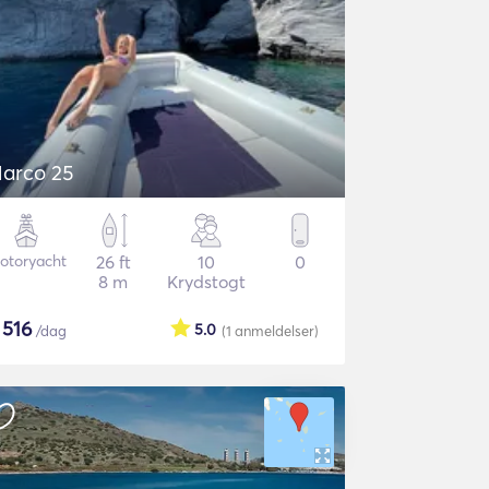
arco 25
otoryacht
26 ft
10
0
8 m
Krydstogt
$
516
5.0
/dag
(1
anmeldelser
)