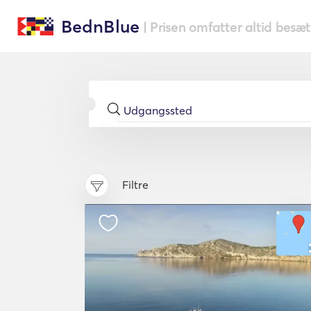
BednBlue
| Prisen omfatter altid besæ
Filtre