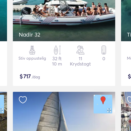
Nadir 32
T
Stiv oppustelig
32 ft
11
0
M
10 m
Krydstogt
$
717
/dag