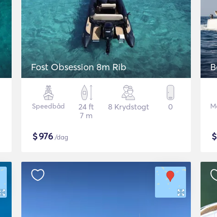
Fost Obsession 8m Rib
B
Speedbåd
24 ft
8 Krydstogt
0
M
7 m
$
976
/dag