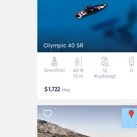
Olympic 40 SR
Speedbåd
40 ft
12
0
12 m
Krydstogt
$
1,722
/dag