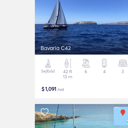
Bavaria C42
Sejlbåd
42 ft
6
4
3
13 m
$
1,091
/nat