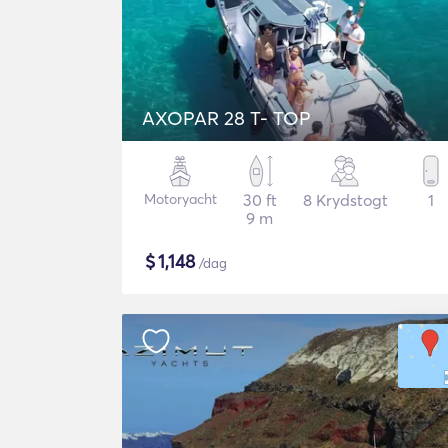
AXOPAR 28 T- TOP
Motoryacht
30 ft
8 Krydstogt
1
9 m
$
1,148
/dag