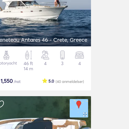
eneteau Antares 46 - Crete, Greece
otoryacht
46 ft
4
3
4
14 m
$
1,550
5.0
/nat
(40
anmeldelser
)