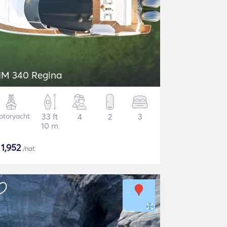
IM 340 Regina
otoryacht
33 ft
4
2
3
10 m
$
1,952
/nat