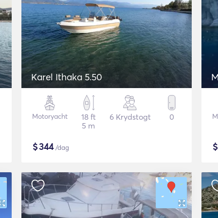
Karel Ithaka 5.50
M
Motoryacht
18 ft
6 Krydstogt
0
M
5 m
$
344
/dag