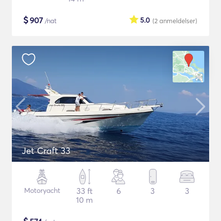
$
907
5.0
/nat
(2
anmeldelser
)
Jet Craft 33
Motoryacht
33 ft
6
3
3
10 m