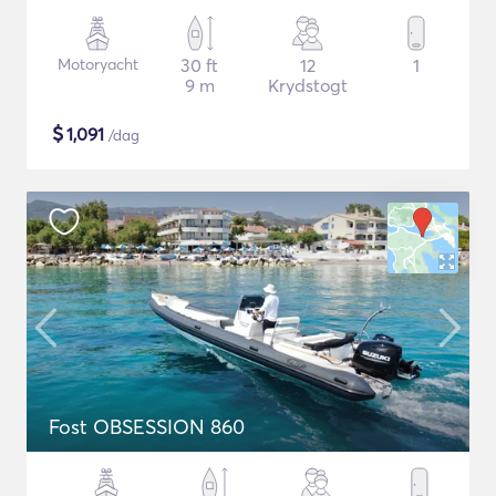
Motoryacht
30 ft
12
1
9 m
Krydstogt
$
1,091
/dag
Fost OBSESSION 860