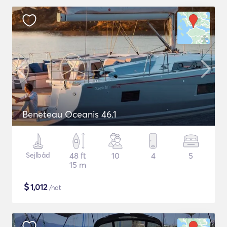
Beneteau Oceanis 46.1
Sejlbåd
48 ft
10
4
5
15 m
$
1,012
/nat