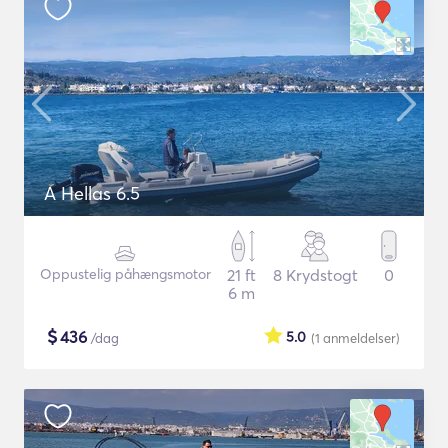
A Hellas 6.5
Oppustelig påhængsmotor
21 ft
8 Krydstogt
0
6 m
$
436
5.0
/dag
(1
anmeldelser
)