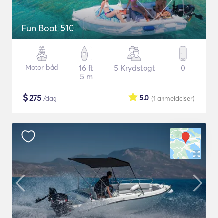
Fun Boat 510
Motor båd
16 ft
5 Krydstogt
0
5 m
$
275
5.0
/dag
(1
anmeldelser
)