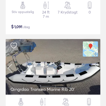
Stiv oppustelig
24 ft
7 Krydstogt
0
7 m
$
1,091
/dag
Qingrdao Transea Marine Rib 20'