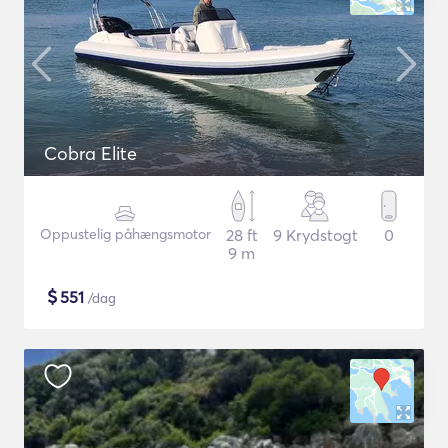
Cobra Elite
Oppustelig påhængsmotor
28 ft
9 Krydstogt
0
9 m
$
551
/dag