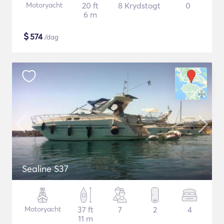
Motoryacht
20 ft
8 Krydstogt
0
6 m
$
574
/dag
Sealine S37
Motoryacht
37 ft
7
2
4
11 m