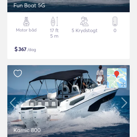
Fun Boat 5G
Motor båd
17 ft
5 Krydstogt
0
5 m
$
367
/dag
Karnic 800