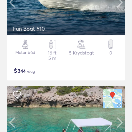
Fun Boat 510
Motor båd
16 ft
5 Krydstogt
0
5 m
$
344
/dag