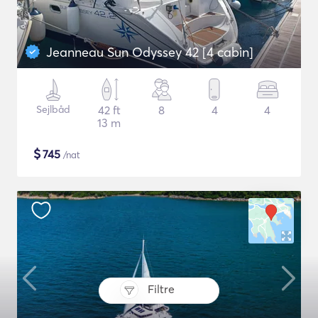
Jeanneau Sun Odyssey 42 [4 cabin]
Sejlbåd
42 ft
8
4
4
13 m
$
745
/nat
Filtre