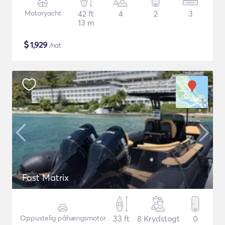
Motoryacht
42 ft
4
2
3
13 m
$
1,929
/nat
Fost Matrix
Oppustelig påhængsmotor
33 ft
8 Krydstogt
0