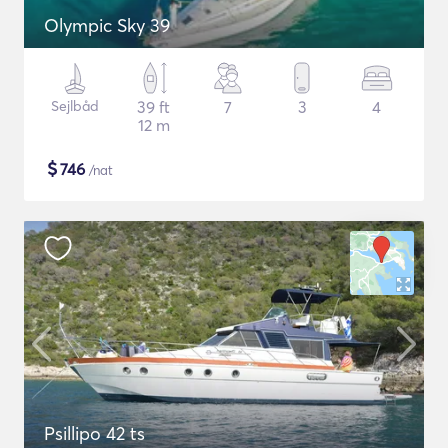
Olympic Sky 39
Sejlbåd
39 ft
7
3
4
12 m
$
746
/nat
Psillipo 42 ts