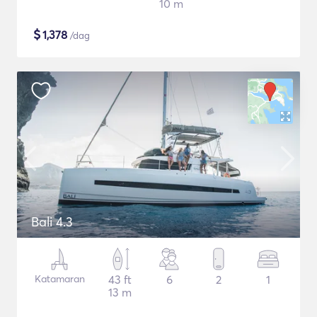
10 m
$
1,378
/dag
Bali 4.3
Katamaran
43 ft
6
2
1
13 m