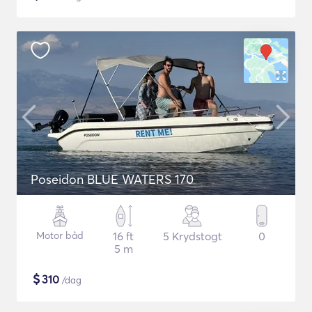
Poseidon BLUE WATERS 170
Motor båd
16 ft
5 Krydstogt
0
5 m
$
310
/dag