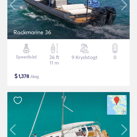
Rockmarine 36
Speedbåd
36 ft
9 Krydstogt
0
11 m
$
1,378
/dag