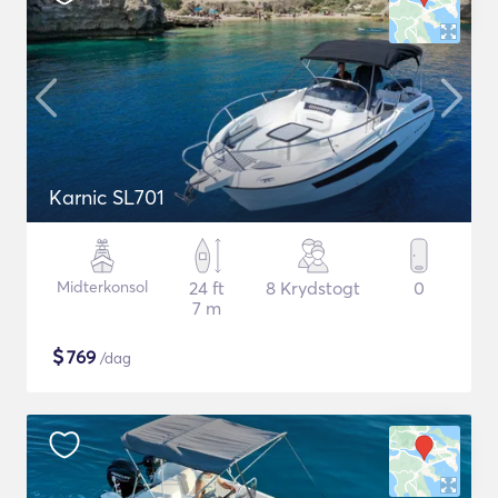
Karnic SL701
Midterkonsol
24 ft
8 Krydstogt
0
7 m
$
769
/dag