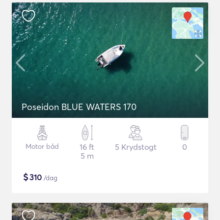
Poseidon BLUE WATERS 170
Motor båd
16 ft
5 Krydstogt
0
5 m
$
310
/dag