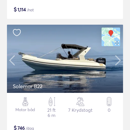
$
1,114
/nat
Solemar B22
Motor båd
21 ft
7 Krydstogt
0
6 m
$
746
/dag