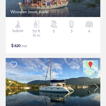
Wooden boat Kaiki
Sejlbåd
50 ft
5
3
4
15 m
$
620
/nat