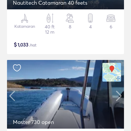
Nautitech Catamaran 40 feets
Katamaran
40 ft
8
4
6
12 m
$
1,033
/nat
Master 730 open