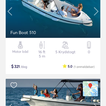
Fun Boat 510
Motor båd
16 ft
5 Krydstogt
0
5 m
$
321
5.0
/dag
(1
anmeldelser
)