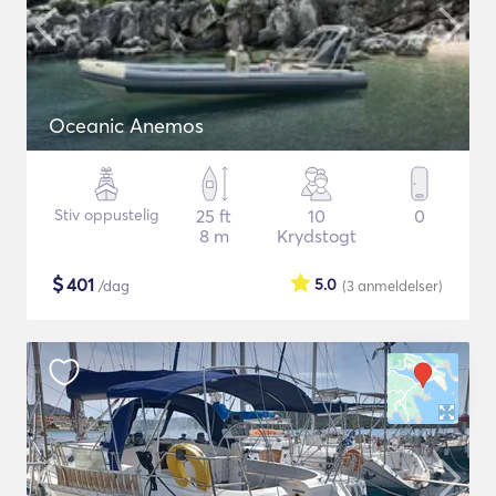
Oceanic Anemos
Stiv oppustelig
25 ft
10
0
8 m
Krydstogt
$
401
5.0
/dag
(3
anmeldelser
)