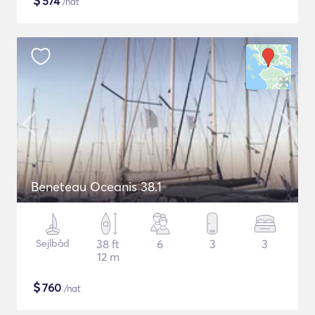
$
574
/nat
Beneteau Oceanis 38.1
Sejlbåd
38 ft
6
3
3
12 m
$
760
/nat