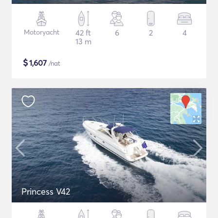
Motoryacht
42 ft
6
2
4
13 m
$
1,607
/nat
Princess V42