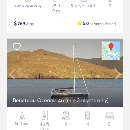
Stiv oppustelig
28 ft
9 Krydstogt
0
9 m
$
769
5.0
/dag
(1
anmeldelser
)
Beneteau Oceanis 46 (min 3 nights only)
Sejlbåd
46 ft
6
4
5
14 m