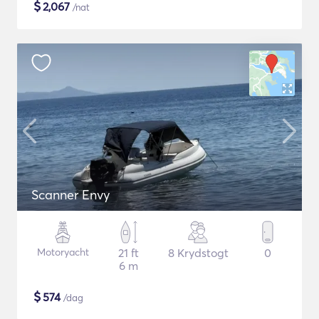
$
2,067
/nat
Scanner Envy
Motoryacht
21 ft
8 Krydstogt
0
6 m
$
574
/dag