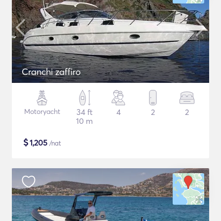
Cranchi zaffiro
Motoryacht
34 ft
4
2
2
10 m
$
1,205
/nat