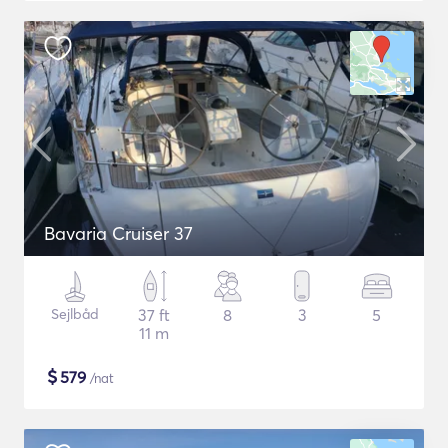
Bavaria Cruiser 37
Sejlbåd
37 ft
8
3
5
11 m
$
579
/nat