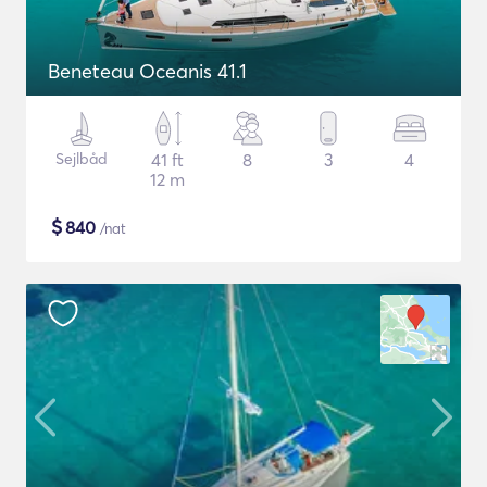
Beneteau Oceanis 41.1
Sejlbåd
41 ft
8
3
4
12 m
$
840
/nat