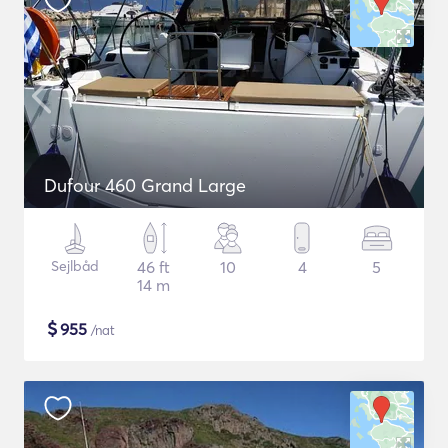
Dufour 460 Grand Large
Sejlbåd
46 ft
10
4
5
14 m
$
955
/nat