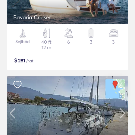
Bavaria Cruiser
Sejlbåd
40 ft
6
3
3
12 m
$
281
/nat