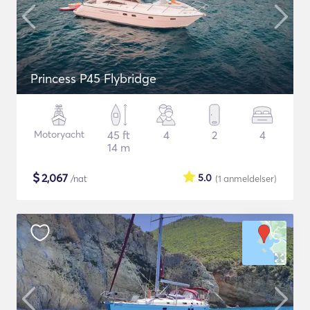
Princess P45 Flybridge
Motoryacht
45 ft
4
2
4
14 m
$
2,067
5.0
/nat
(1
anmeldelser
)