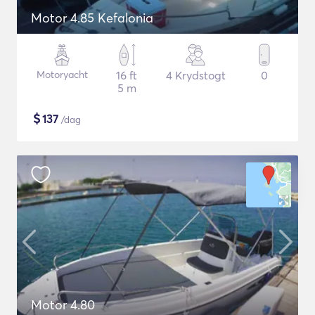
Motor 4.85 Kefalonia
Motoryacht
16 ft
4 Krydstogt
0
5 m
$
137
/dag
Motor 4.80