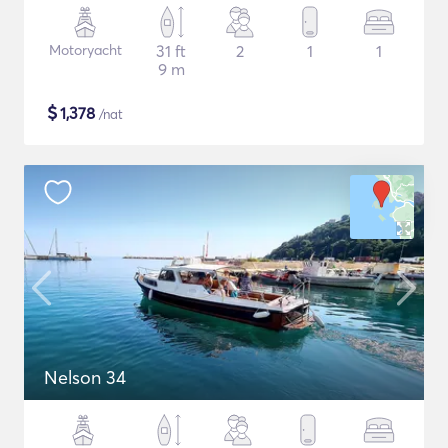
Motoryacht
31 ft
2
1
1
9 m
$
1,378
/nat
Nelson 34