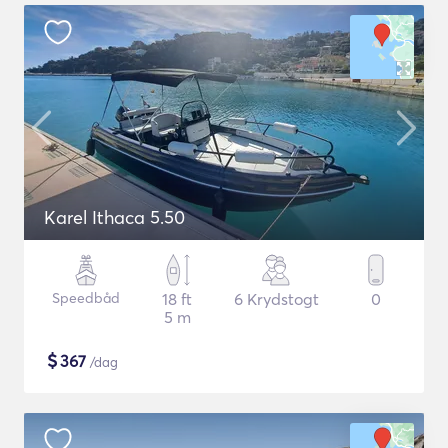
Karel Ithaca 5.50
Speedbåd
18 ft
6 Krydstogt
0
5 m
$
367
/dag