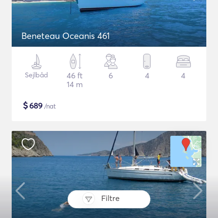
Beneteau Oceanis 461
Sejlbåd
46 ft
6
4
4
14 m
$
689
/nat
Filtre