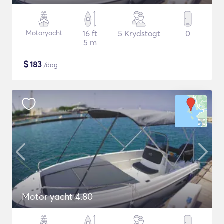
Motoryacht
16 ft
5 Krydstogt
0
5 m
$
183
/dag
Motor yacht 4.80