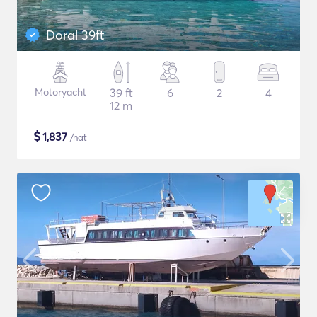
Doral 39ft
Motoryacht
39 ft
6
2
4
12 m
$
1,837
/nat