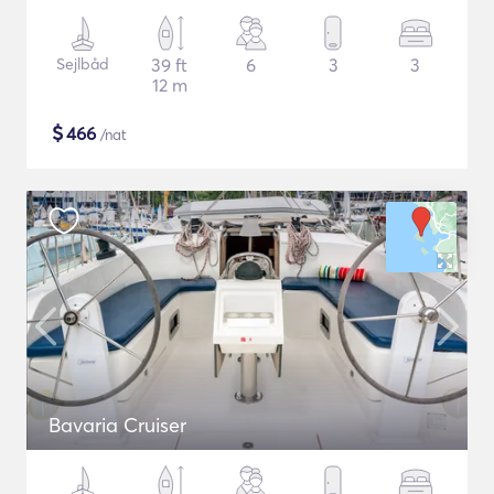
Sejlbåd
39 ft
6
3
3
12 m
$
466
/nat
Bavaria Cruiser