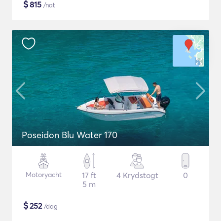
$
815
/nat
Poseidon Blu Water 170
Motoryacht
17 ft
4 Krydstogt
0
5 m
$
252
/dag