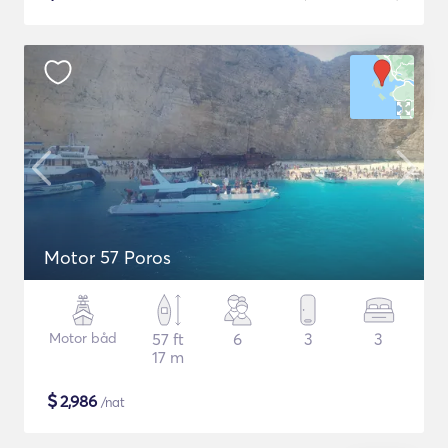
Motor 57 Poros
Motor båd
57 ft
6
3
3
17 m
$
2,986
/nat