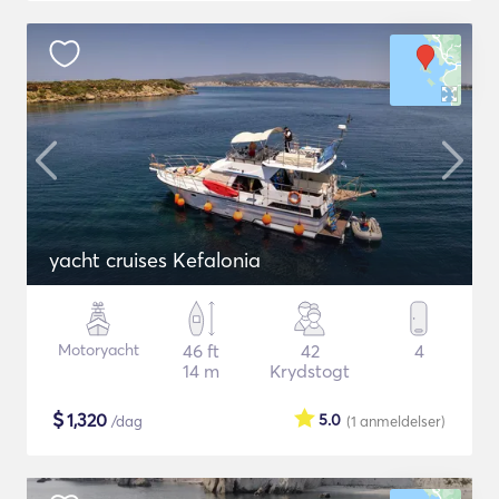
yacht cruises Kefalonia
Motoryacht
46 ft
42
4
14 m
Krydstogt
$
1,320
5.0
/dag
(1
anmeldelser
)