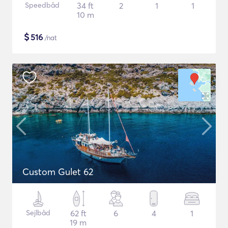
Speedbåd
34 ft
2
1
1
10 m
$
516
/nat
Custom Gulet 62
Sejlbåd
62 ft
6
4
1
19 m