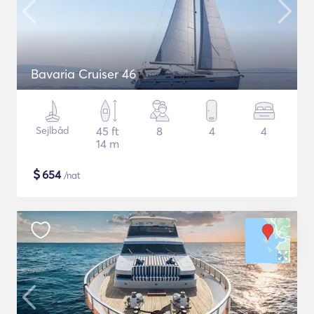
Bavaria Cruiser 46
Sejlbåd
45 ft
8
4
4
14 m
$
654
/nat