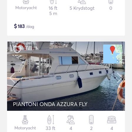
Motoryacht
16 ft
5 Krydstogt
0
5 m
$
183
/dag
PIANTONI ONDA AZZURA FLY
Motoryacht
33 ft
4
2
4