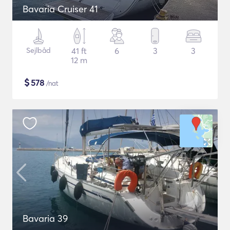
Bavaria Cruiser 41
Sejlbåd
41 ft
6
3
3
12 m
$
578
/nat
Bavaria 39