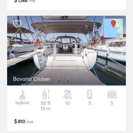
$
1,148
/nat
Bavaria Cruiser
Sejlbåd
50 ft
10
5
5
15 m
$
810
/nat