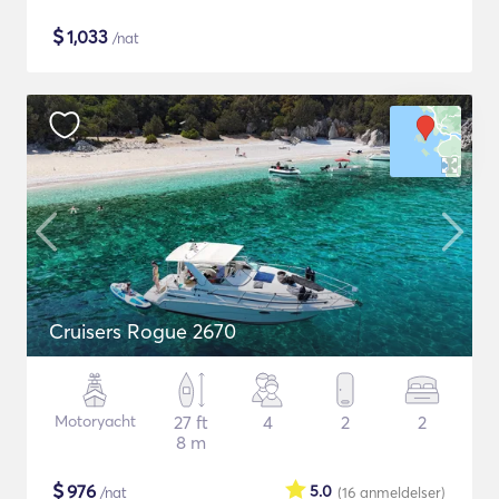
$
1,033
/nat
Cruisers Rogue 2670
Motoryacht
27 ft
4
2
2
8 m
$
976
5.0
/nat
(16
anmeldelser
)