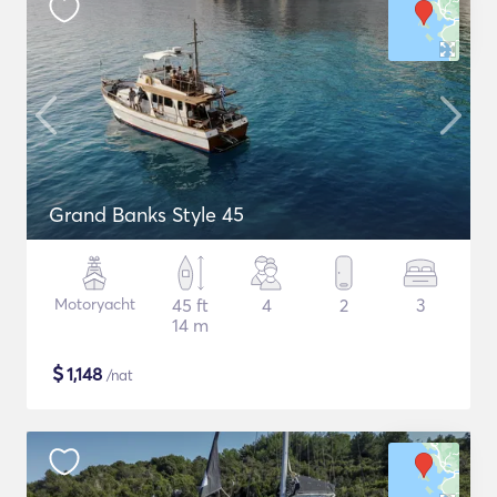
Grand Banks Style 45
Motoryacht
45 ft
4
2
3
14 m
$
1,148
/nat