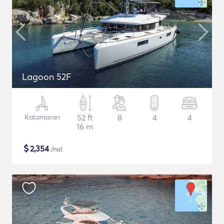
Lagoon 52F
Katamaran
52 ft
8
4
4
16 m
$
2,354
/nat