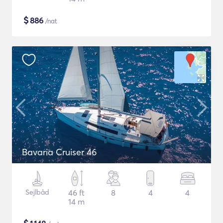
$
886
/nat
Bavaria Cruiser 46
Sejlbåd
46 ft
8
4
4
14 m