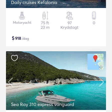
Daily cruises Kefalonia
Motoryacht
75 ft
97
0
23 m
Krydstogt
$
918
/dag
Sea Ray 310 express vanguard