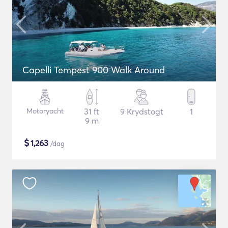
Capelli Tempest 900 Walk Around
Motoryacht
31 ft
9 Krydstogt
1
9 m
$
1,263
/dag