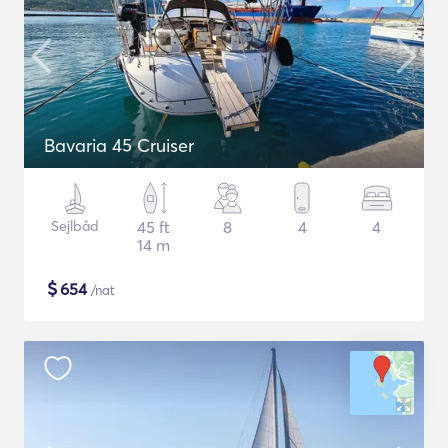
Bavaria 45 Cruiser
Sejlbåd
45 ft
8
4
4
14 m
$
654
/nat