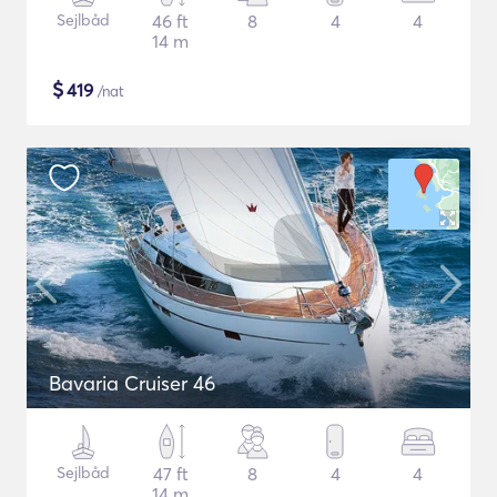
Sejlbåd
46 ft
8
4
4
14 m
$
419
/nat
Bavaria Cruiser 46
Sejlbåd
47 ft
8
4
4
14 m