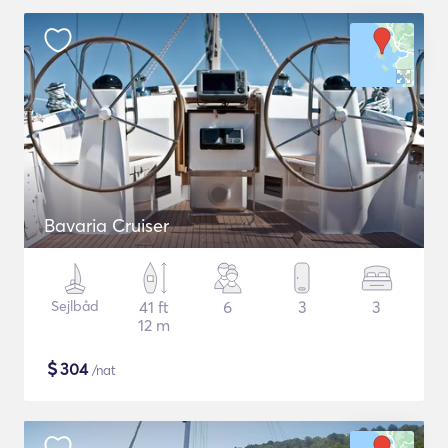
Bavaria Cruiser
Sejlbåd
41 ft
6
3
3
12 m
$
304
/nat