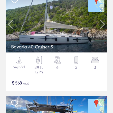
Bavaria 40 Cruiser S
Sejlbåd
39 ft
6
3
3
12 m
$
563
/nat