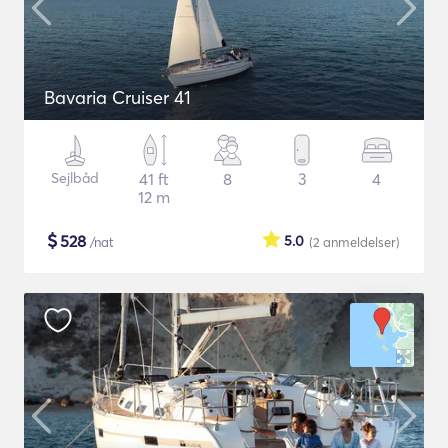
Bavaria Cruiser 41
Sejlbåd
41 ft
8
3
4
12 m
$
528
5.0
/nat
(2
anmeldelser
)