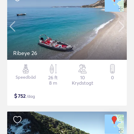
Ribeye 26
Speedbåd
26 ft
10
0
8 m
Krydstogt
$
752
/dag