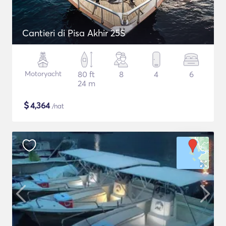
Cantieri di Pisa Akhir 25S
Motoryacht
80 ft
8
4
6
24 m
$
4,364
/nat