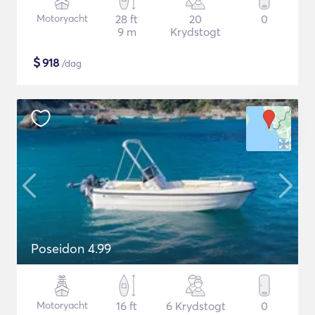
Motoryacht
28 ft
20
0
9 m
Krydstogt
$
918
/dag
Poseidon 4.99
Motoryacht
16 ft
6 Krydstogt
0