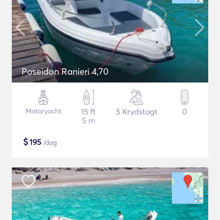
Poseidon Ranieri 4,70
Motoryacht
15 ft
5 Krydstogt
0
5 m
$
195
/dag