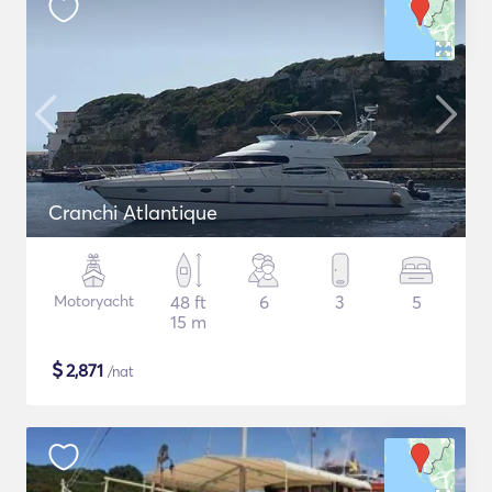
Cranchi Atlantique
Motoryacht
48 ft
6
3
5
15 m
$
2,871
/nat