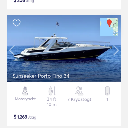
$
206
/dag
Sunseeker Porto Fino 34
Motoryacht
34 ft
7 Krydstogt
1
10 m
$
1,263
/dag