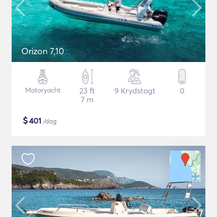
Orizon 7,10
Motoryacht
23 ft
9 Krydstogt
0
7 m
$
401
/dag