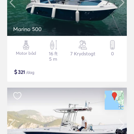
Marino 500
Motor båd
16 ft
7 Krydstogt
0
5 m
$
321
/dag