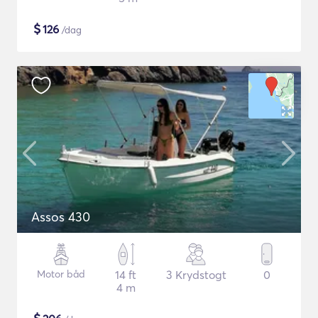
$
126
/dag
Assos 430
Motor båd
14 ft
3 Krydstogt
0
4 m