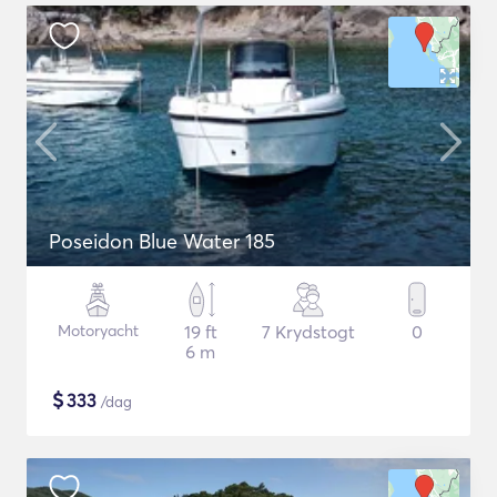
Poseidon Blue Water 185
Motoryacht
19 ft
7 Krydstogt
0
6 m
$
333
/dag