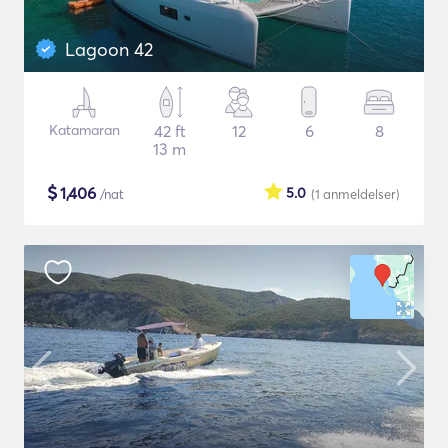
Lagoon 42
Katamaran
42 ft
12
6
8
13 m
$
1,406
5.0
/nat
(1
anmeldelser
)