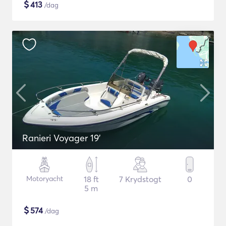
$
413
/dag
Ranieri Voyager 19'
Motoryacht
18 ft
7 Krydstogt
0
5 m
$
574
/dag