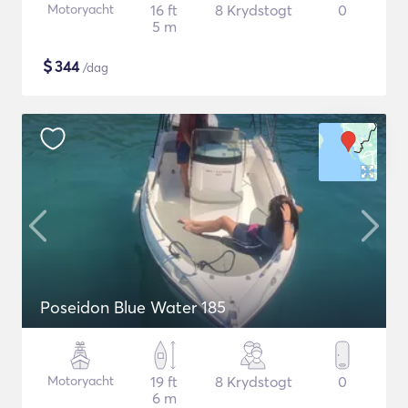
Motoryacht
16 ft
8 Krydstogt
0
5 m
$
344
/dag
Poseidon Blue Water 185
Motoryacht
19 ft
8 Krydstogt
0
6 m