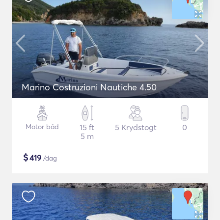
Marino Costruzioni Nautiche 4.50
Motor båd
15 ft
5 Krydstogt
0
5 m
$
419
/dag