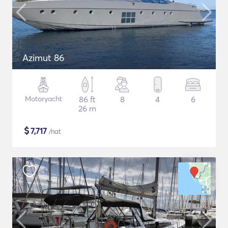
Azimut 86
Motoryacht
86 ft
8
4
6
26 m
$
7,717
/nat