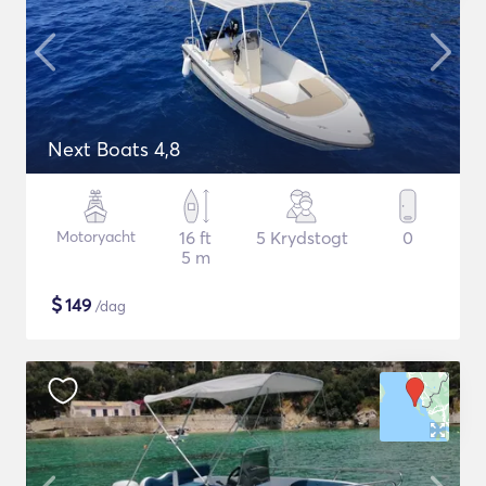
Next Boats 4,8
Motoryacht
16 ft
5 Krydstogt
0
5 m
$
149
/dag