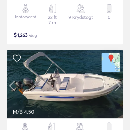
Motoryacht
22 ft
9 Krydstogt
0
7 m
$
1,263
/dag
M/B 4.50