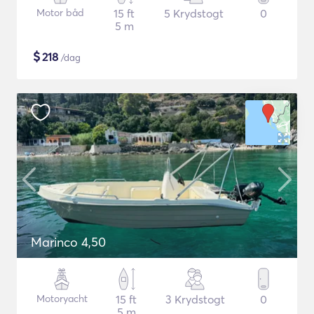
Motor båd
15 ft
5 Krydstogt
0
5 m
$
218
/dag
Marinco 4,50
Motoryacht
15 ft
3 Krydstogt
0
5 m