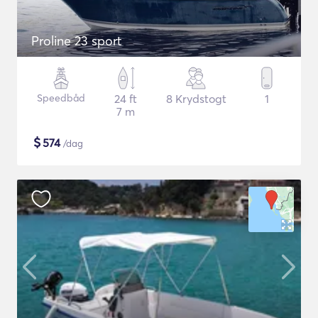
Proline 23 sport
Speedbåd
24 ft
8 Krydstogt
1
7 m
$
574
/dag