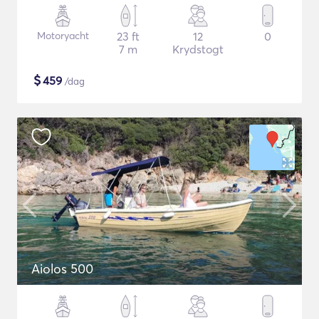
Motoryacht
23 ft
12
0
7 m
Krydstogt
$
459
/dag
Aiolos 500