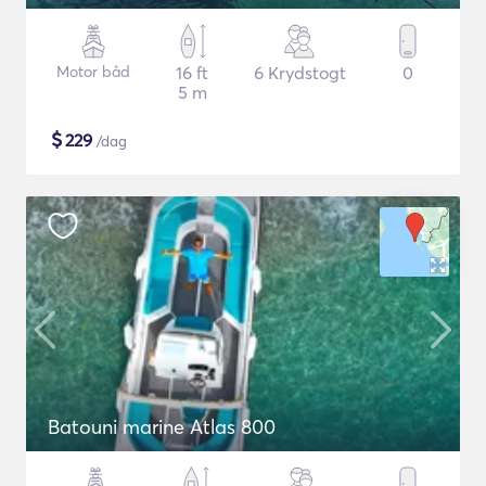
Motor båd
16 ft
6 Krydstogt
0
5 m
$
229
/dag
Batouni marine Atlas 800