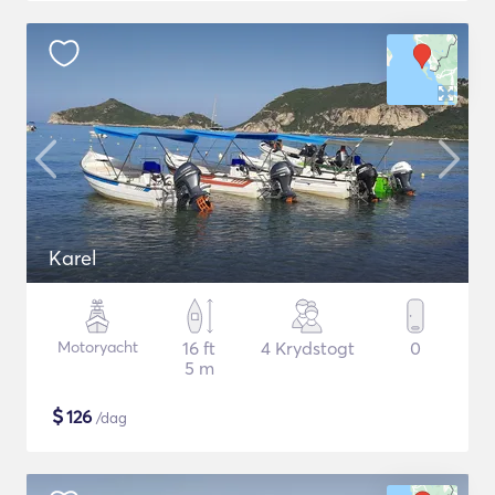
Karel
Motoryacht
16 ft
4 Krydstogt
0
5 m
$
126
/dag