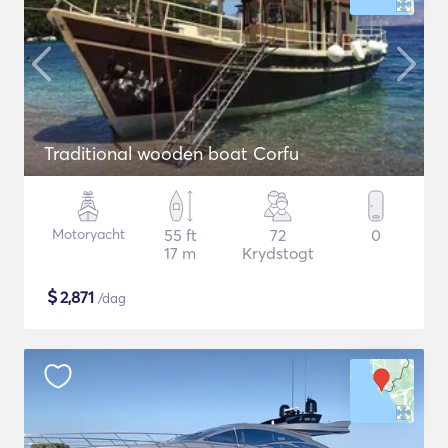
Traditional wooden boat Corfu
Motoryacht
55 ft
72
0
17 m
Krydstogt
$
2,871
/dag