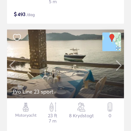
5 m
$
493
/dag
Pro Line 23 sport
Motoryacht
23 ft
8 Krydstogt
0
7 m