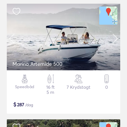
Marino Artemide 500
Speedbåd
16 ft
7 Krydstogt
0
5 m
$
287
/dag