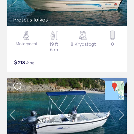
Proteus Iolkos
Motoryacht
19 ft
8 Krydstogt
0
6 m
$
218
/dag