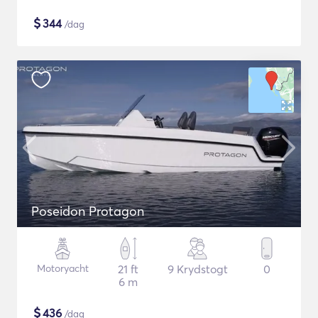
$
344
/dag
Poseidon Protagon
Motoryacht
21 ft
9 Krydstogt
0
6 m
$
436
/dag