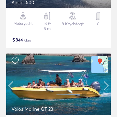
Aiolos 500
Motoryacht
16 ft
8 Krydstogt
0
5 m
$
344
/dag
Volos Marine GT 23