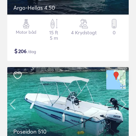
Argo-Hellas 4.50
Motor båd
15 ft
4 Krydstogt
0
5 m
$
206
/dag
Poseidon 510