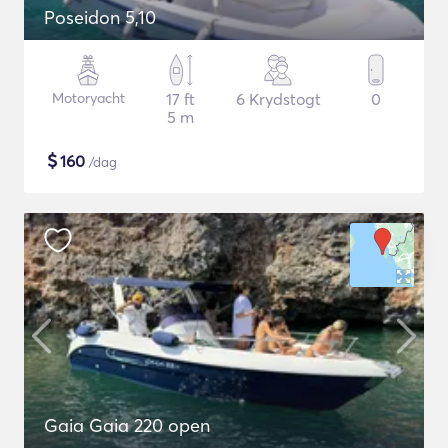
Poseidon 5,10
Motoryacht
17 ft
6 Krydstogt
0
5 m
$
160
/dag
Gaia Gaia 220 open