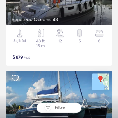
Beneteau Oceanis 48
Sejlbåd
48 ft
12
5
6
15 m
$
879
/nat
Filtre