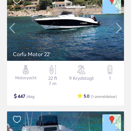
Corfu Motor 22'
Motoryacht
22 ft
9 Krydstogt
1
7 m
$
447
5.0
/dag
(1
anmeldelser
)