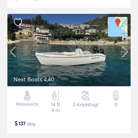
Next Boats 4,40
Motoryacht
14 ft
3 Krydstogt
0
4 m
$
137
/dag