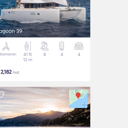
agoon 39
atamaran
41 ft
8
4
4
12 m
$
2,182
/nat