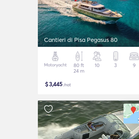
Cantieri di Pisa Pegasus 80
Motoryacht
80 ft
10
3
9
24 m
$
3,445
/nat