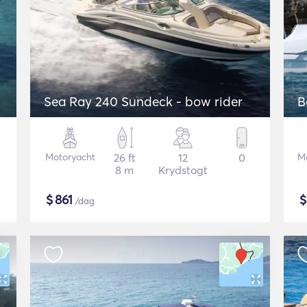
Sea Ray 240 Sundeck - bow rider
B
Motoryacht
26 ft
12
0
M
8 m
Krydstogt
$
861
/dag