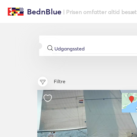
BednBlue
| Prisen omfatter altid besæ
Filtre