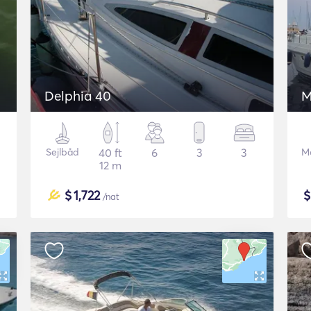
Delphia 40
M
Sejlbåd
40 ft
6
3
3
M
12 m
$
1,722
/nat