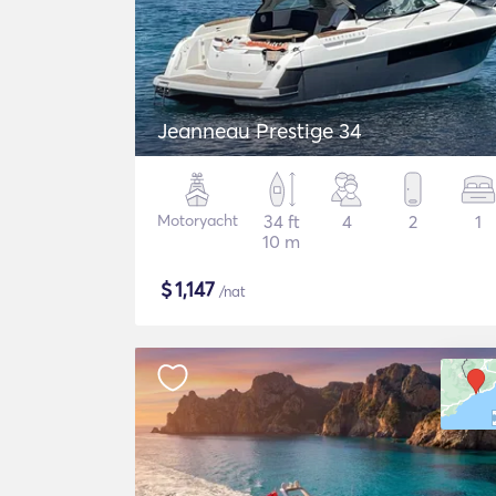
Jeanneau Prestige 34
Motoryacht
34 ft
4
2
1
10 m
$
1,147
/nat