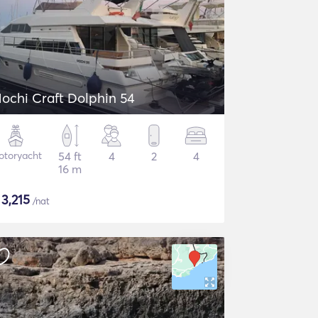
ochi Craft Dolphin 54
otoryacht
54 ft
4
2
4
16 m
$
3,215
/nat