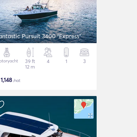
antastic Pursuit 3400 "Express"
otoryacht
39 ft
4
1
3
12 m
$
1,148
/nat