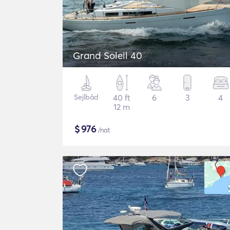
Grand Soleil 40
Sejlbåd
40 ft
6
3
4
12 m
$
976
/nat