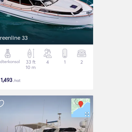
reenline 33
dterkonsol
33 ft
4
1
2
10 m
$
1,493
/nat