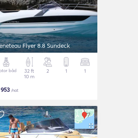
eneteau Flyer 8.8 Sundeck
otor båd
32 ft
2
1
1
10 m
$
953
/nat