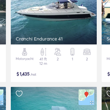
Cranchi Endurance 41
S
Motoryacht
41 ft
2
1
2
M
12 m
$
1,435
/nat