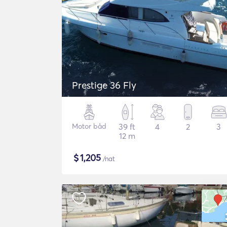
Prestige 36 Fly
Motor båd
39 ft
4
2
3
12 m
$
1,205
/nat