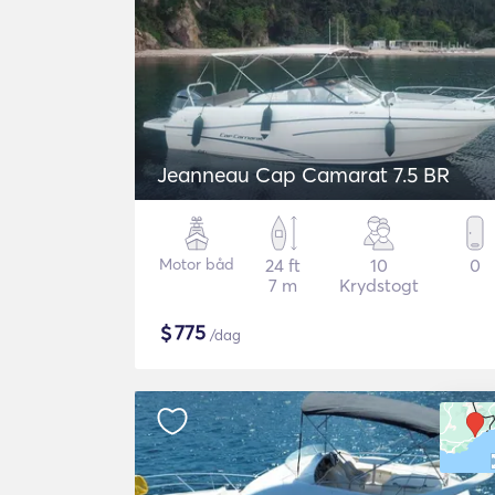
Jeanneau Cap Camarat 7.5 BR
Motor båd
24 ft
10
0
7 m
Krydstogt
$
775
/dag