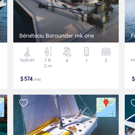
Bénéteau Barounder mk one
F
Sejlbåd
7 ft
4
1
3
M
2 m
$
574
/nat