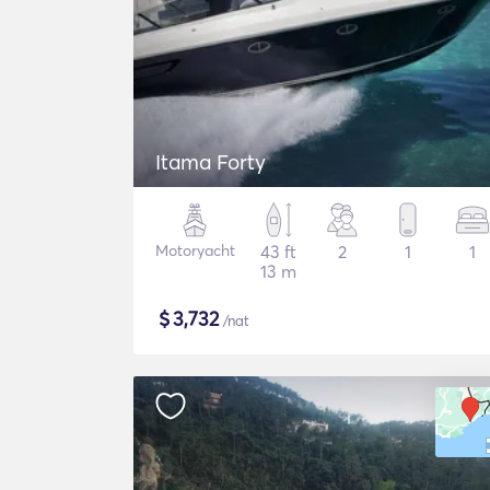
Itama Forty
Motoryacht
43 ft
2
1
1
13 m
$
3,732
/nat