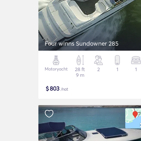
Four winns Sundowner 285
Motoryacht
28 ft
2
1
1
9 m
$
803
/nat