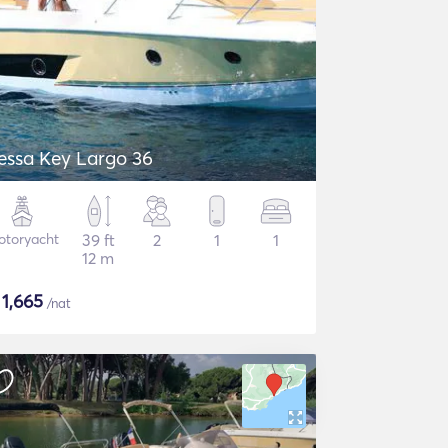
essa Key Largo 36
otoryacht
39 ft
2
1
1
12 m
$
1,665
/nat