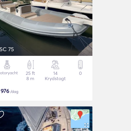
SC 75
otoryacht
25 ft
14
0
8 m
Krydstogt
$
976
/dag