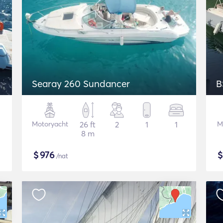
Searay 260 Sundancer
B
Motoryacht
26 ft
2
1
1
M
8 m
$
976
/nat