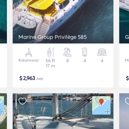
Marine Group Privilège 585
G
Katamaran
56 ft
8
4
4
Mi
17 m
$
2,963
/nat