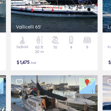
Vallicelli 65'
L
Sejlbåd
65 ft
10
4
9
K
20 m
$
1,475
/nat