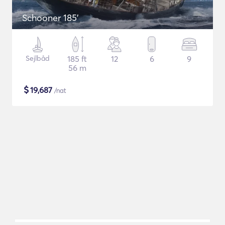
Schooner 185'
Sejlbåd
185 ft
12
6
9
56 m
$
19,687
/nat