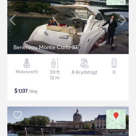
Beneteau Monte Carlo 37
Motoryacht
39 ft
8 Krydstogt
0
12 m
$
1,137
/dag