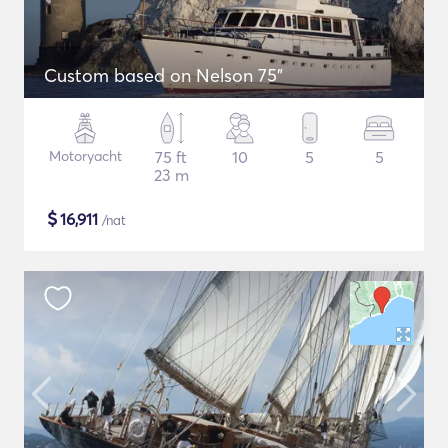
Custom based on Nelson 75"
Motoryacht
75 ft
10
5
5
23 m
$
16,911
/nat