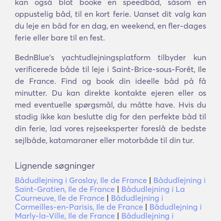
kan også blot booke en speedbåd, såsom en
oppustelig båd, til en kort ferie. Uanset dit valg kan
du leje en båd for en dag, en weekend, en fler-dages
ferie eller bare til en fest.
BednBlue's yachtudlejningsplatform tilbyder kun
verificerede både til leje i Saint-Brice-sous-Forêt, Ile
de France. Find og book din ideelle båd på få
minutter. Du kan direkte kontakte ejeren eller os
med eventuelle spørgsmål, du måtte have. Hvis du
stadig ikke kan beslutte dig for den perfekte båd til
din ferie, lad vores rejseeksperter foreslå de bedste
sejlbåde, katamaraner eller motorbåde til din tur.
Lignende søgninger
Bådudlejning i Groslay, Ile de France
|
Bådudlejning i
Saint-Gratien, Ile de France
|
Bådudlejning i La
Courneuve, Ile de France
|
Bådudlejning i
Cormeilles-en-Parisis, Ile de France
|
Bådudlejning i
Marly-la-Ville, Ile de France
|
Bådudlejning i