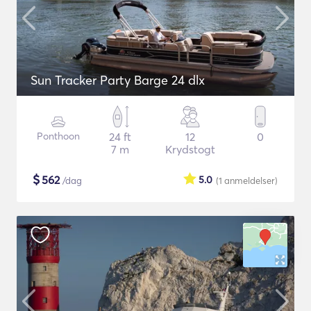
Sun Tracker Party Barge 24 dlx
Ponthoon
24 ft
12
0
7 m
Krydstogt
$
562
5.0
/dag
(1
anmeldelser
)