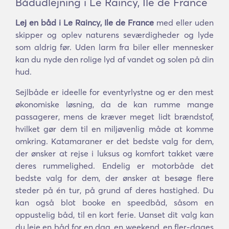
Bådudlejning i Le Raincy, Ile de France
Lej en båd i Le Raincy, Ile de France
med eller uden
skipper og oplev naturens seværdigheder og lyde
som aldrig før. Uden larm fra biler eller mennesker
kan du nyde den rolige lyd af vandet og solen på din
hud.
Sejlbåde er ideelle for eventyrlystne og er den mest
økonomiske løsning, da de kan rumme mange
passagerer, mens de kræver meget lidt brændstof,
hvilket gør dem til en miljøvenlig måde at komme
omkring. Katamaraner er det bedste valg for dem,
der ønsker at rejse i luksus og komfort takket være
deres rummelighed. Endelig er motorbåde det
bedste valg for dem, der ønsker at besøge flere
steder på én tur, på grund af deres hastighed. Du
kan også blot booke en speedbåd, såsom en
oppustelig båd, til en kort ferie. Uanset dit valg kan
du leje en båd for en dag, en weekend, en fler-dages