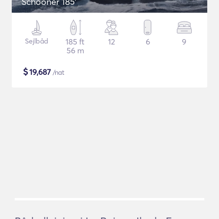
Schooner 185'
Sejlbåd
185 ft
12
6
9
56 m
$
19,687
/nat