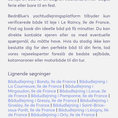
ferie eller bare til en fest.
BednBlue's yachtudlejningsplatform tilbyder kun
verificerede både til leje i Le Raincy, Ile de France.
Find og book din ideelle båd på få minutter. Du kan
direkte kontakte ejeren eller os med eventuelle
spørgsmål, du måtte have. Hvis du stadig ikke kan
beslutte dig for den perfekte båd til din ferie, lad
vores rejseeksperter foreslå de bedste sejlbåde,
katamaraner eller motorbåde til din tur.
Lignende søgninger
Bådudlejning i Bondy, Ile de France
|
Bådudlejning i
La Courneuve, Ile de France
|
Bådudlejning i
Mirgaudon, Ile de France
|
Bådudlejning i Larue, Ile
de France
|
Bådudlejning i Pomponne, Ile de France
|
Bådudlejning i Gressy, Ile de France
|
Bådudlejning i
Groslay, Ile de France
|
Bådudlejning i Saint-Brice-
sous-Forêt, Ile de France
|
Bådudlejning i Lésigny, Ile
de France
|
Bådudlejning i Orly, Ile de France
|