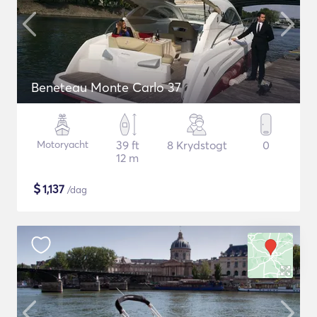
Beneteau Monte Carlo 37
Motoryacht
39 ft
8 Krydstogt
0
12 m
$
1,137
/dag