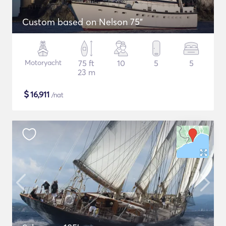
Custom based on Nelson 75"
Motoryacht
75 ft
10
5
5
23 m
$
16,911
/nat