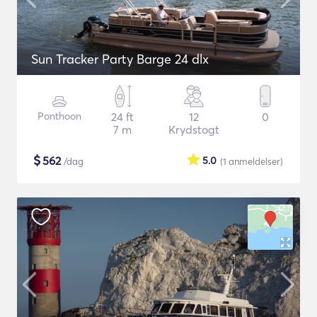
Sun Tracker Party Barge 24 dlx
Ponthoon
24 ft
12
0
7 m
Krydstogt
$
562
5.0
/dag
(1
anmeldelser
)