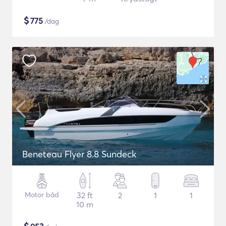
$
775
/dag
Beneteau Flyer 8.8 Sundeck
Motor båd
32 ft
2
1
1
10 m