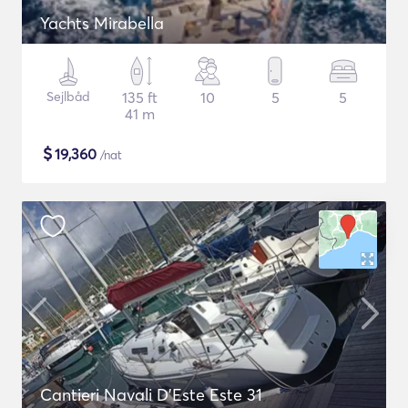
Yachts Mirabella
Sejlbåd
135 ft
10
5
5
41 m
$
19,360
/nat
Cantieri Navali D'Este Este 31