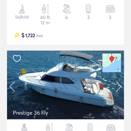
Sejlbåd
40 ft
6
3
3
12 m
$
1,722
/nat
Prestige 36 Fly