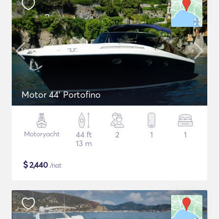
Motor 44' Portofino
Motoryacht
44 ft
2
1
1
13 m
$
2,440
/nat