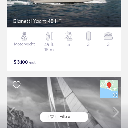
Gianetti Yacht 48 HT
Motoryacht
49 ft
5
3
3
15 m
$
3,100
/nat
Filtre