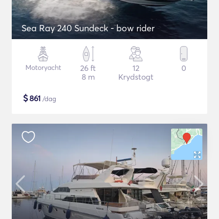
Sea Ray 240 Sundeck - bow rider
Motoryacht
26 ft
12
0
8 m
Krydstogt
$
861
/dag