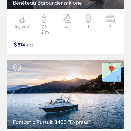
Bénéteau Barounder mk one
Sejlbåd
7 ft
4
1
3
2 m
$
574
/nat
Fantastic Pursuit 3400 "Express"