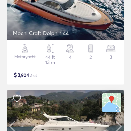
Mochi Craft Dolphin 44
Motoryacht
44 ft
4
2
3
13 m
$
3,904
/nat