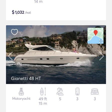
14 m
$
1,032
/nat
Gianetti 48 HT
Motoryacht
49 ft
5
3
3
15 m