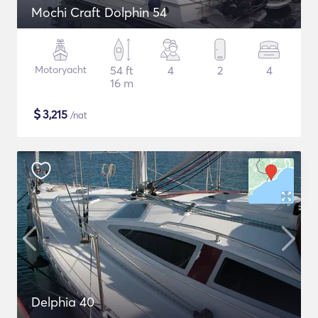
Mochi Craft Dolphin 54
Motoryacht
54 ft
4
2
4
16 m
$
3,215
/nat
Delphia 40