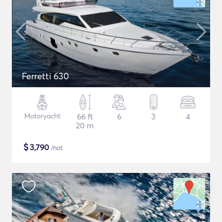
Ferretti 630
Motoryacht
66 ft
6
3
4
20 m
$
3,790
/nat