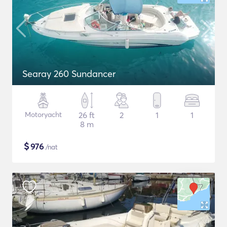
Searay 260 Sundancer
Motoryacht
26 ft
2
1
1
8 m
$
976
/nat