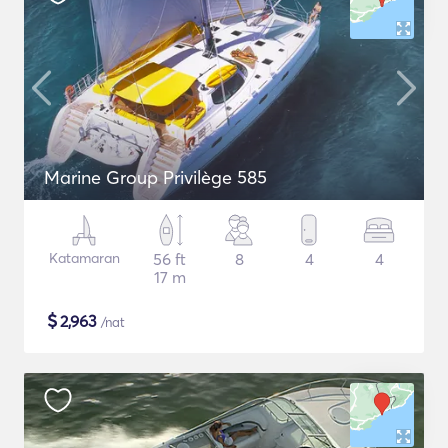
Marine Group Privilège 585
Katamaran
56 ft
8
4
4
17 m
$
2,963
/nat