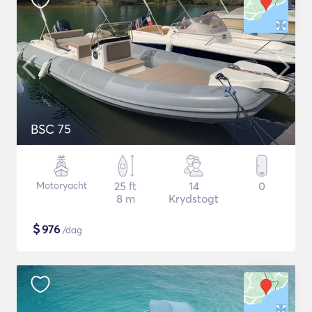
BSC 75
Motoryacht
25 ft
14
0
8 m
Krydstogt
$
976
/dag