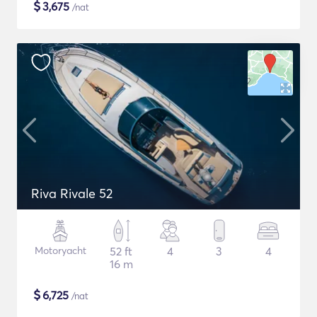
$
3,675
/nat
Riva Rivale 52
Motoryacht
52 ft
4
3
4
16 m
$
6,725
/nat