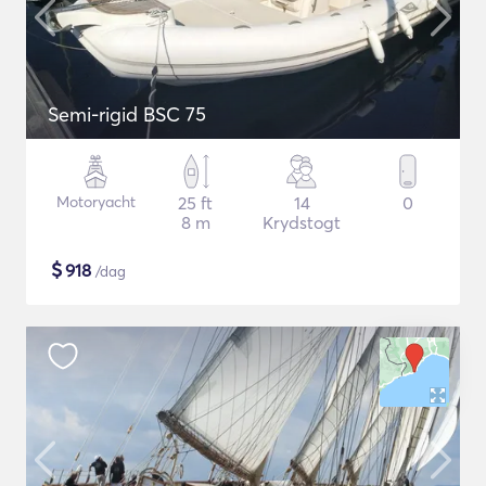
Semi-rigid BSC 75
Motoryacht
25 ft
14
0
8 m
Krydstogt
$
918
/dag