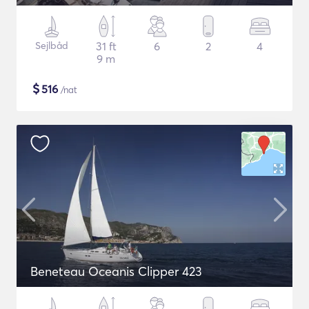
Sejlbåd
31 ft
6
2
4
9 m
$
516
/nat
Beneteau Oceanis Clipper 423