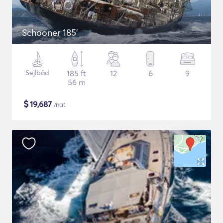
Schooner 185'
Sejlbåd
185 ft
12
6
9
56 m
$
19,687
/nat