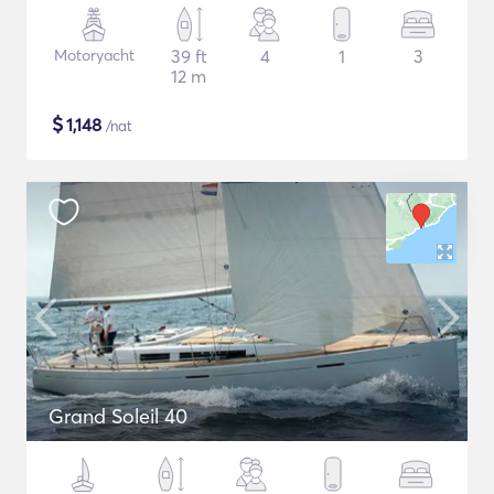
Motoryacht
39 ft
4
1
3
12 m
$
1,148
/nat
Grand Soleil 40