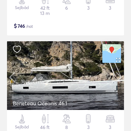
Sejlbåd
42 ft
6
3
3
13 m
$
746
/nat
Beneteau Oceanis 46.1
Sejlbåd
46 ft
8
3
3