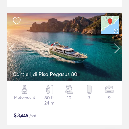
Cantieri di Pisa Pegasus 80
Motoryacht
80 ft
10
3
9
24 m
$
3,445
/nat