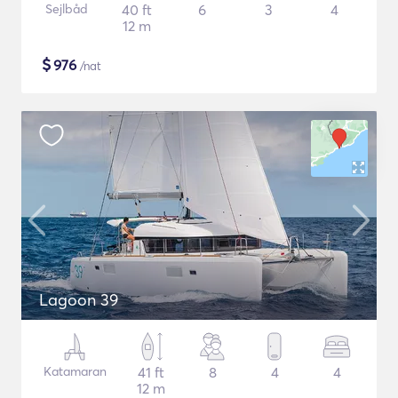
Sejlbåd
40 ft
6
3
4
12 m
$
976
/nat
Lagoon 39
Katamaran
41 ft
8
4
4
12 m