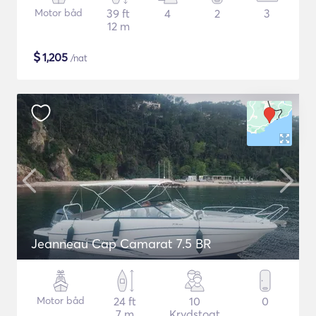
Motor båd
39 ft
4
2
3
12 m
$
1,205
/nat
Jeanneau Cap Camarat 7.5 BR
Motor båd
24 ft
10
0
7 m
Krydstogt