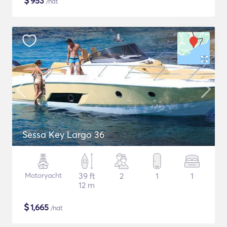
$
953
/nat
Sessa Key Largo 36
Motoryacht
39 ft
2
1
1
12 m
$
1,665
/nat