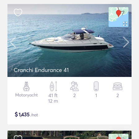
Cranchi Endurance 41
Motoryacht
41 ft
2
1
2
12 m
$
1,435
/nat