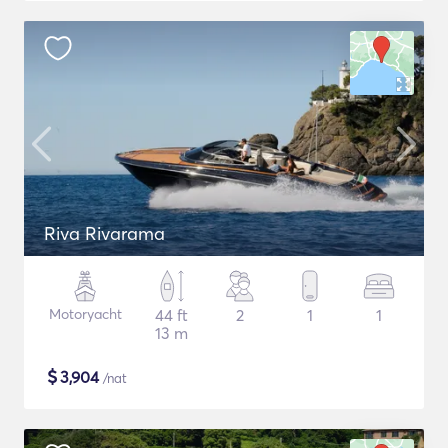
Riva Rivarama
Motoryacht
44 ft
2
1
1
13 m
$
3,904
/nat