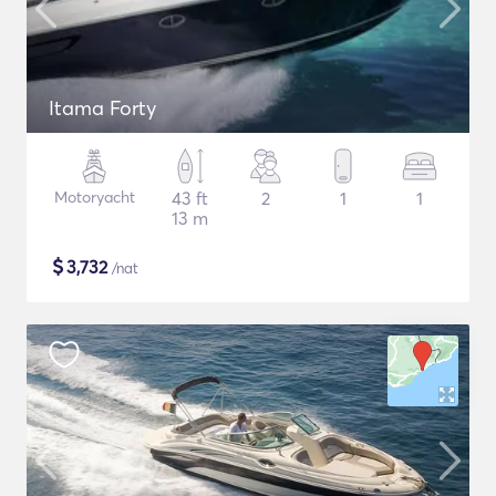
Itama Forty
Motoryacht
43 ft
2
1
1
13 m
$
3,732
/nat