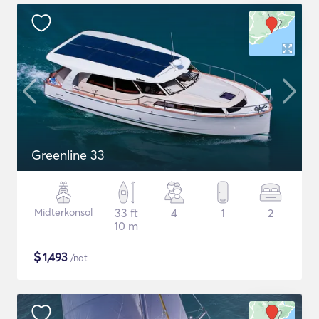
Greenline 33
Midterkonsol
33 ft
4
1
2
10 m
$
1,493
/nat