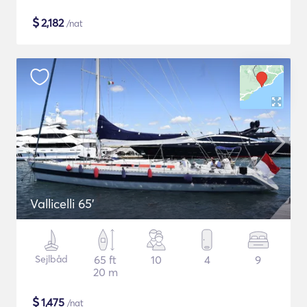
$
2,182
/nat
Vallicelli 65'
Sejlbåd
65 ft
10
4
9
20 m
$
1,475
/nat