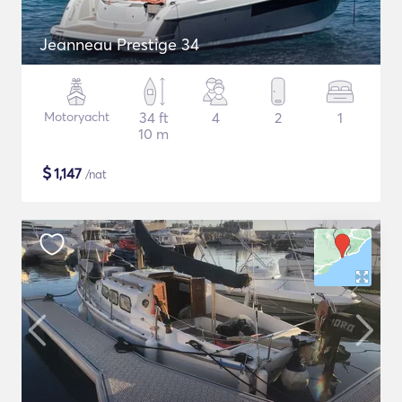
Jeanneau Prestige 34
Motoryacht
34 ft
4
2
1
10 m
$
1,147
/nat