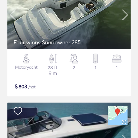
Four winns Sundowner 285
Motoryacht
28 ft
2
1
1
9 m
$
803
/nat