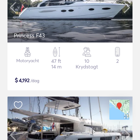
Princess F43
Motoryacht
47 ft
10
2
14 m
Krydstogt
$
4,192
/dag