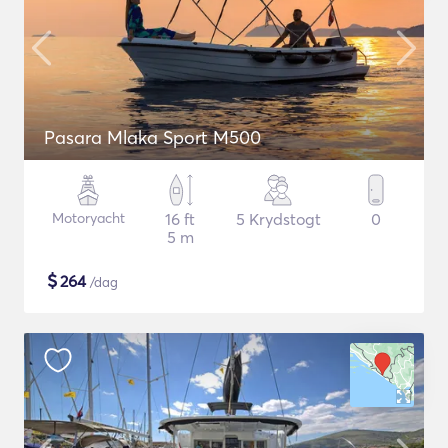
Pasara Mlaka Sport M500
Motoryacht
16 ft
5 Krydstogt
0
5 m
$
264
/dag