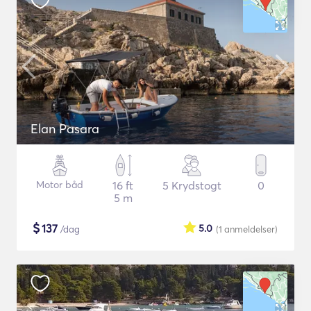
Elan Pasara
Motor båd
16 ft
5 Krydstogt
0
5 m
$
137
5.0
/dag
(1
anmeldelser
)