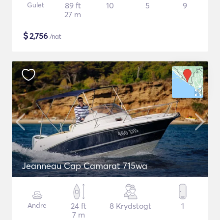
Gulet
89 ft
10
5
9
27 m
$
2,756
/nat
Jeanneau Cap Camarat 715wa
Andre
24 ft
8 Krydstogt
1
7 m