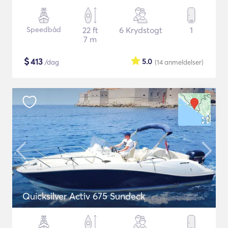
Speedbåd
22 ft
6 Krydstogt
1
7 m
$
413
5.0
/dag
(14
anmeldelser
)
Quicksilver Activ 675 Sundeck