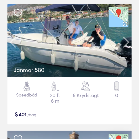
Janmor 580
Speedbåd
20 ft
6 Krydstogt
0
6 m
$
401
/dag