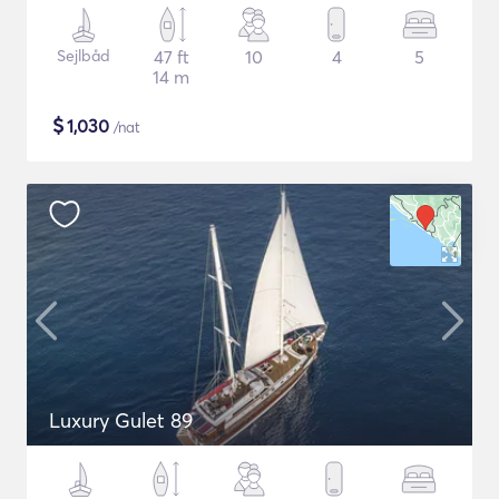
Sejlbåd
47 ft
10
4
5
14 m
$
1,030
/nat
Luxury Gulet 89