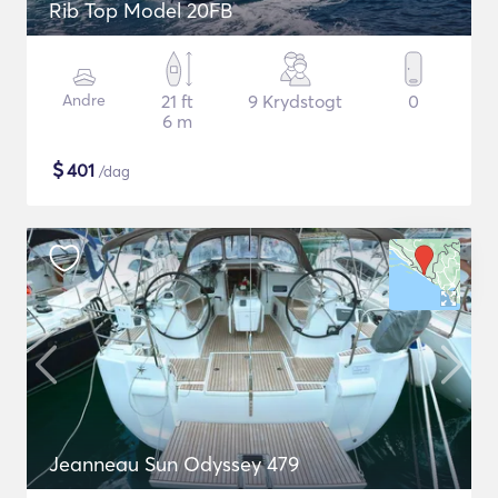
Rib Top Model 20FB
Andre
21 ft
9 Krydstogt
0
6 m
$
401
/dag
Jeanneau Sun Odyssey 479