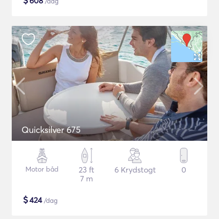
$
608
/dag
Quicksilver 675
Motor båd
23 ft
6 Krydstogt
0
7 m
$
424
/dag