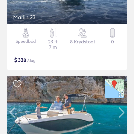
Marlin 23
Speedbåd
23 ft
8 Krydstogt
0
7 m
$
338
/dag