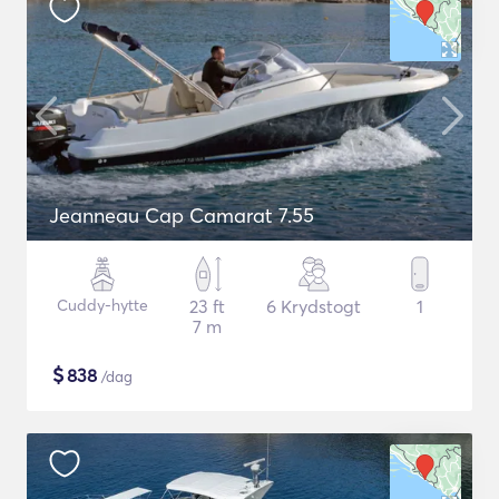
Jeanneau Cap Camarat 7.55
Cuddy-hytte
23 ft
6 Krydstogt
1
7 m
$
838
/dag