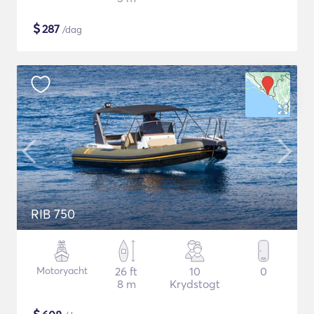
$
287
/dag
RIB 750
Motoryacht
26 ft
10
0
8 m
Krydstogt