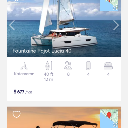
Fountaine Pajot Lucia 40
Katamaran
40 ft
8
4
4
12 m
$
677
/nat