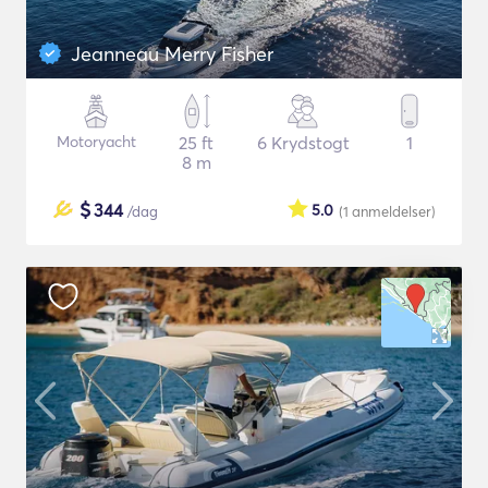
Jeanneau Merry Fisher
Motoryacht
25 ft
6 Krydstogt
1
8 m
$
344
5.0
/dag
(1
anmeldelser
)