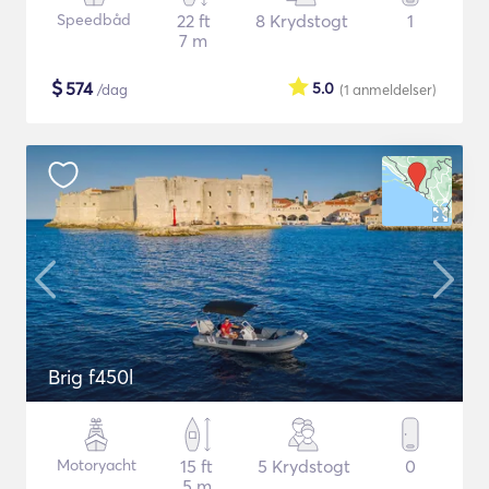
Speedbåd
22 ft
8 Krydstogt
1
7 m
$
574
5.0
/dag
(1
anmeldelser
)
Brig f450l
Motoryacht
15 ft
5 Krydstogt
0
5 m