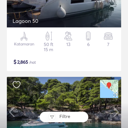
Lagoon 50
Katamaran
50 ft
13
6
7
15 m
$
2,865
/nat
Filtre