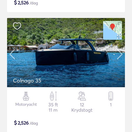
$
2,526
/dag
Colnago 35
Motoryacht
35 ft
12
1
11 m
Krydstogt
$
2,526
/dag