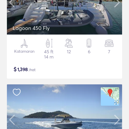
Lagoon 450 Fly
Katamaran
45 ft
12
6
7
14 m
$
1,398
/nat