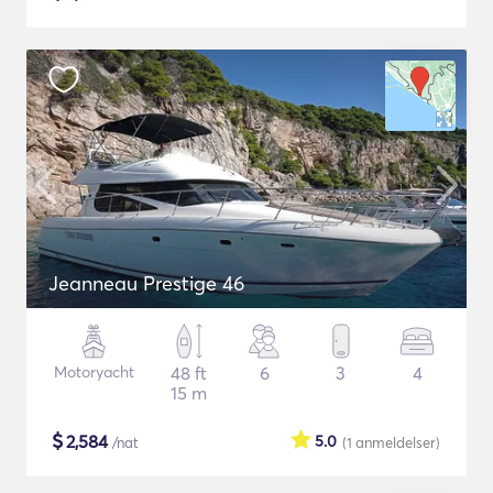
Jeanneau Prestige 46
Motoryacht
48 ft
6
3
4
15 m
$
2,584
5.0
/nat
(1
anmeldelser
)