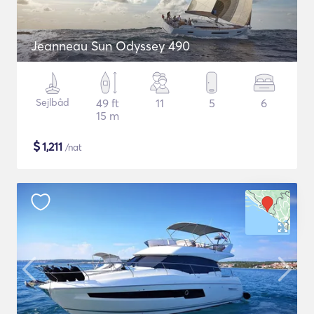
Jeanneau Sun Odyssey 490
Sejlbåd
49 ft
11
5
6
15 m
$
1,211
/nat