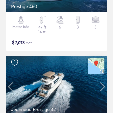
Prestige 460
Motor båd
47 ft
6
3
3
14 m
$
2,073
/nat
Jeanneau Prestige 42