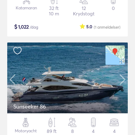
Katamaran
32 ft
12
0
10 m
Krydstogt
$
1,022
5.0
/dag
(1
anmeldelser
)
Sunseeker 86
Motoryacht
89 ft
8
4
4