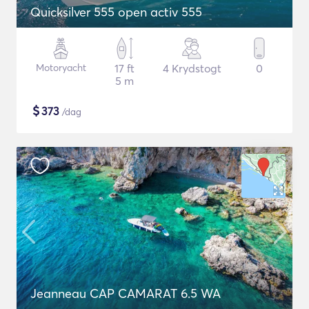
Quicksilver 555 open activ 555
Motoryacht
17 ft
4 Krydstogt
0
5 m
$
373
/dag
Jeanneau CAP CAMARAT 6.5 WA