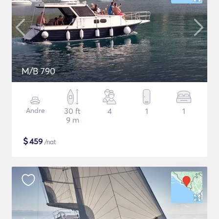
M/B 790
Andre
30 ft
4
1
1
9 m
$
459
/nat