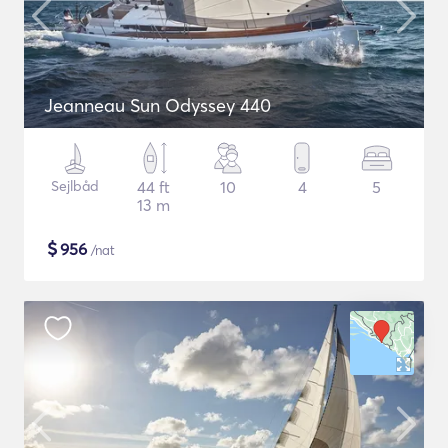
Jeanneau Sun Odyssey 440
Sejlbåd
44 ft
10
4
5
13 m
$
956
/nat