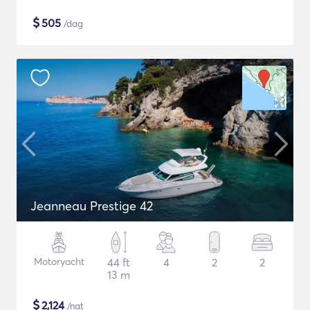
$
505
/dag
Jeanneau Prestige 42
Motoryacht
44 ft
4
2
2
13 m
$
2,124
/nat