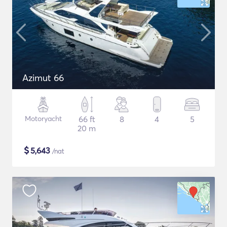
Azimut 66
Motoryacht
66 ft
8
4
5
20 m
$
5,643
/nat