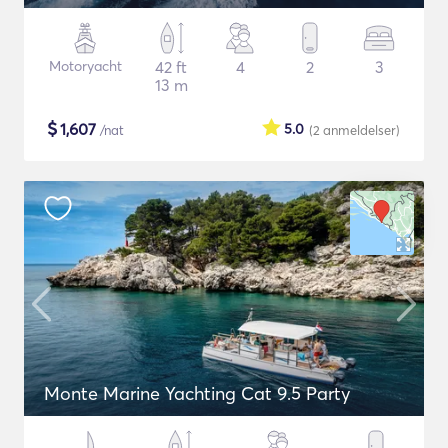
Motoryacht
42 ft
4
2
3
13 m
$
1,607
5.0
/nat
(2
anmeldelser
)
Monte Marine Yachting Cat 9.5 Party