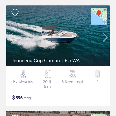
Jeanneau Cap Camarat 6.5 WA
Rundvisning
20 ft
6 Krydstogt
1
6 m
$
596
/dag