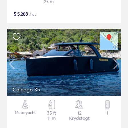
27 m
$
5,283
/nat
Colnago 35
Motoryacht
35 ft
12
1
11 m
Krydstogt