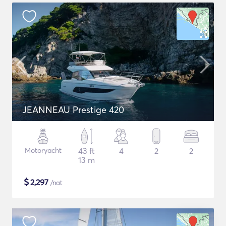
JEANNEAU Prestige 420
Motoryacht
43 ft
4
2
2
13 m
$
2,297
/nat